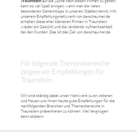
Traunstein
auf die Suche nach diesen Firmen zu gehen,
kann so viel Spaß bringen, wenn man die vielen
besonderen Geheimtipps in unseren Städten kennt. Mit
unserem Empfehlungsnetzwerk von da-schau-her.de
erhalten diese eher kleineren Firmen in Traunstein
wieder ein Gesicht und die verdiente Aufmerksamkeit
bei den Kunden. Das ist das Ziel von da-schau-her.de.
Für folgende Themenbereiche
zeigen wir Empfehlungen für
Traunstein
Wir sind ständig dabei unser Netzwerk zu erweiteren
und freuen uns Ihnen heute gute Empfehlungen für die
nachfolgenden Branchen und Themenbereiche in
Traunstein präsentieren zu können. Viel Vergnügen
beim stöbern.