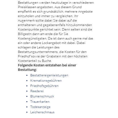
Bestattungen werden heutzutage in verschiedenen
Preisklassen angeboten. Aus diesem Grund
empfiehlt es sich grundsätzlich, mehrere Angebote
einzuholen und immer zu vergleichen. Ihr
Augenmerk sollte dabei Sie dabei auf die
enthaltenen und gegebenenfalls hinzukommenden
Kostenpunkte gerichtet sein. Denn selten sind die
Billigestn dann am ende die für Sie
Kostengünstigsten. Da ist dann auch gerne mal das
ein oder andere Lockangebot mit dabei. Dabei
schlagen die Leistungen des
Bestattungsunternehmens, die Kosten für den
Friedhof sowie der Grabstein mit den höchsten
Kostenanteil zu Buche.
Folgende Kosten entstehen bei einer
Bestattung:
Bestattereigenleistungen
Kremationsgebühren
Friedhofsgebühren
Reederei
Blumenschmuck
Trauerkarten
Todesanzeige
Leichenschmaus