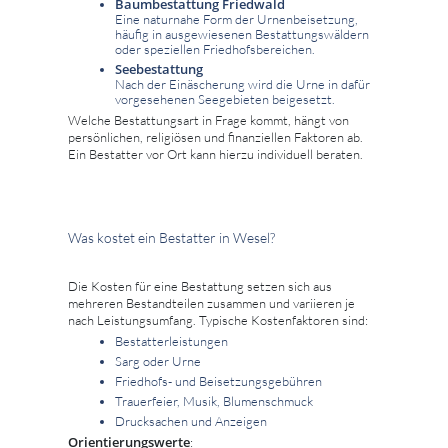
Baumbestattung Friedwald
Eine naturnahe Form der Urnenbeisetzung,
häufig in ausgewiesenen Bestattungswäldern
oder speziellen Friedhofsbereichen.
Seebestattung
Nach der Einäscherung wird die Urne in dafür
vorgesehenen Seegebieten beigesetzt.
Welche Bestattungsart in Frage kommt, hängt von
persönlichen, religiösen und finanziellen Faktoren ab.
Ein Bestatter vor Ort kann hierzu individuell beraten.
Was kostet ein Bestatter in Wesel?
Die Kosten für eine Bestattung setzen sich aus
mehreren Bestandteilen zusammen und variieren je
nach Leistungsumfang. Typische Kostenfaktoren sind:
Bestatterleistungen
Sarg oder Urne
Friedhofs- und Beisetzungsgebühren
Trauerfeier, Musik, Blumenschmuck
Drucksachen und Anzeigen
Orientierungswerte
: