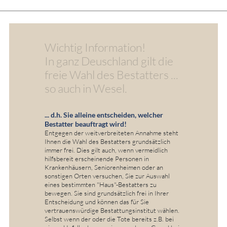
Wichtig Information!
In ganz Deuschland gilt die
freie Wahl des Bestatters ...
so auch in Wesel.
... d.h. Sie alleine entscheiden, welcher
Bestatter beauftragt wird!
Entgegen der weitverbreiteten Annahme steht
Ihnen die Wahl des Bestatters grundsätzlich
immer frei. Dies gilt auch, wenn vermeidlich
hilfsbereit erscheinende Personen in
Krankenhäusern, Seniorenheimen oder an
sonstigen Orten versuchen, Sie zur Auswahl
eines bestimmten "Haus"-Bestatters zu
bewegen. Sie sind grundsätzlich frei in Ihrer
Entscheidung und können das für Sie
vertrauenswürdige Bestattungsinstitut wählen.
Selbst wenn der oder die Tote bereits z.B. bei