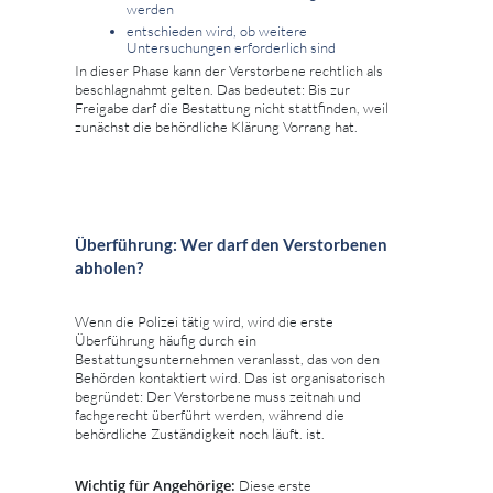
werden
entschieden wird, ob weitere
Untersuchungen erforderlich sind
In dieser Phase kann der Verstorbene rechtlich als
beschlagnahmt gelten. Das bedeutet: Bis zur
Freigabe darf die Bestattung nicht stattfinden, weil
zunächst die behördliche Klärung Vorrang hat.
Überführung: Wer darf den Verstorbenen
abholen?
Wenn die Polizei tätig wird, wird die erste
Überführung häufig durch ein
Bestattungsunternehmen veranlasst, das von den
Behörden kontaktiert wird. Das ist organisatorisch
begründet: Der Verstorbene muss zeitnah und
fachgerecht überführt werden, während die
behördliche Zuständigkeit noch läuft. ist.
Wichtig für Angehörige:
Diese erste