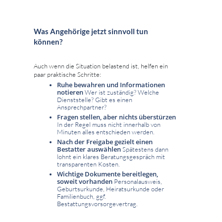
Was Angehörige jetzt sinnvoll tun
können?
Auch wenn die Situation belastend ist, helfen ein
paar praktische Schritte:
Ruhe bewahren und Informationen
notieren
Wer ist zuständig? Welche
Dienststelle? Gibt es einen
Ansprechpartner?
Fragen stellen, aber nichts überstürzen
In der Regel muss nicht innerhalb von
Minuten alles entschieden werden.
Nach der Freigabe gezielt einen
Bestatter auswählen
Spätestens dann
lohnt ein klares Beratungsgespräch mit
transparenten Kosten.
Wichtige Dokumente bereitlegen,
soweit vorhanden
Personalausweis,
Geburtsurkunde, Heiratsurkunde oder
Familienbuch, ggf.
Bestattungsvorsorgevertrag.