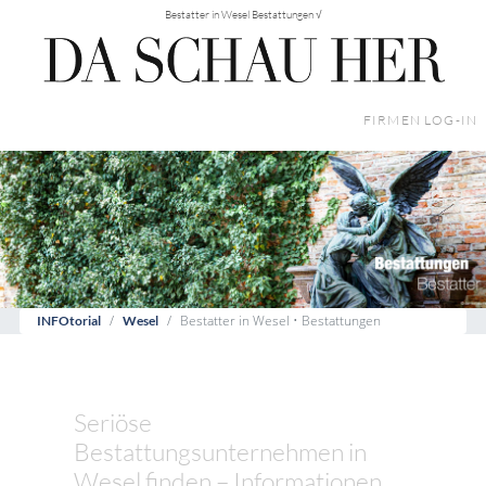
Bestatter in Wesel Bestattungen √
FIRMEN LOG-IN
Bestatter in Wesel • Bestattungen
INFOtorial
Wesel
Seriöse
Bestattungsunternehmen in
Wesel finden – Informationen,