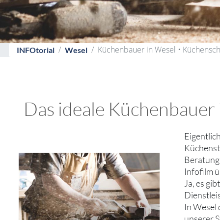
Küchenbauer in Wesel • Küchensch
INFOtorial
Wesel
Das ideale Küchenbauer 
Eigentlic
Küchenstu
Beratung 
Infofilm
Ja, es gi
Dienstlei
In Wesel 
unserer S