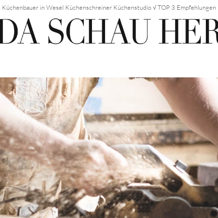
Küchenbauer in Wesel Küchenschreiner Küchenstudio √ TOP 3 Empfehlungen