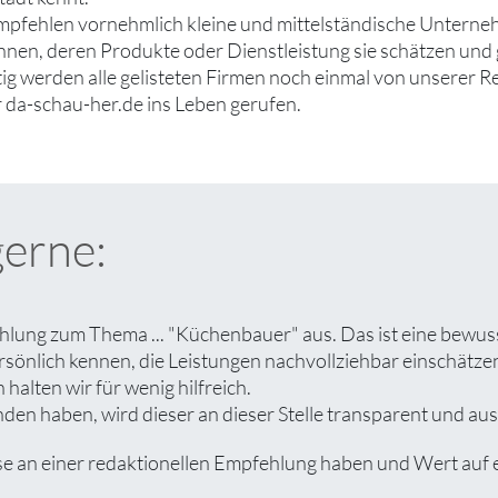
mpfehlen vornehmlich kleine und mittelständische Unterne
ennen, deren Produkte oder Dienstleistung sie schätzen un
tig werden alle gelisteten Firmen noch einmal von unserer R
 da-schau-her.de ins Leben gerufen.
gerne:
hlung zum Thema ... "Küchenbauer" aus. Das ist eine bewus
rsönlich kennen, die Leistungen nachvollziehbar einschät
halten wir für wenig hilfreich.
en haben, wird dieser an dieser Stelle transparent und ausf
an einer redaktionellen Empfehlung haben und Wert auf eine