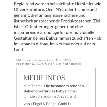
Begleitend werden beispielhafte Hersteller wie
Oliver Furniture, Oeuf NYC oder Träumeland
genannt, die für langlebige, sichere und
ästhetisch ansprechende Produkte stehen. Ziel
ist es, Orientierung zu geben und eine
inspirierende Grundlage für die individuelle
Gestaltung eines Babyzimmers zu schaffen – ob
im urbanen Altbau, im Neubau oder auf dem
Land.
PREditorial · aktualisiert am: 10.03.2026
Redanktion DA SCHAU HER: Siegfried Romanek ·
MEHR INFOS
zum Thema:
Die besonders schönen
Babymöbel für das Babyzimmer
... finden Sie auch im Webauftritt:
von « Engel & Bengel GmbH »