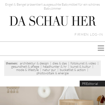
Engel & Bengel präsentiert ausgesuchte Babymöbel für ein schönes
Babyzimmer
FIRMEN LOG-IN
themen:
architektur & design
|
dies & das
|
fotokunst & video
|
gesundheit & pflege
|
headhunter & hr
|
kunst & kultur
|
mode & lifestyle
|
natur pur
|
bucketlist & action
|
photovoltaik & energie
PREditorial