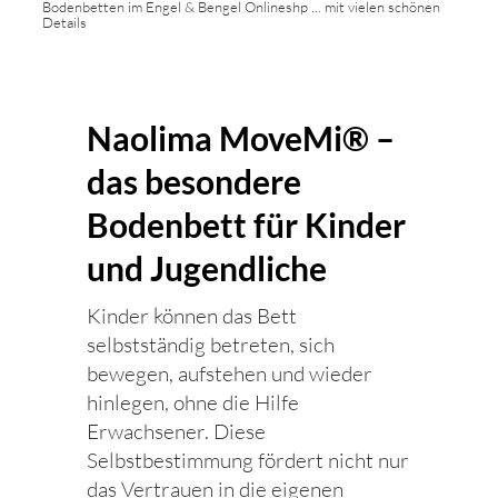
Bodenbetten im Engel & Bengel Onlineshp ... mit vielen schönen
Details
Naolima MoveMi® –
das besondere
Bodenbett für Kinder
und Jugendliche
Kinder können das Bett
selbstständig betreten, sich
bewegen, aufstehen und wieder
hinlegen, ohne die Hilfe
Erwachsener. Diese
Selbstbestimmung fördert nicht nur
das Vertrauen in die eigenen