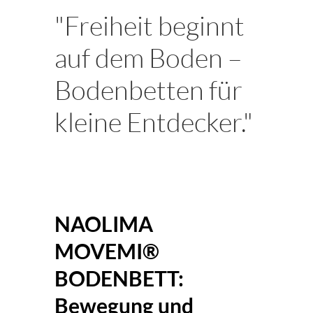
"Freiheit beginnt
auf dem Boden –
Bodenbetten für
kleine Entdecker."
NAOLIMA
MOVEMI®
BODENBETT:
Bewegung und