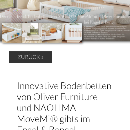
ZURÜCK »
Innovative Bodenbetten
von Oliver Furniture
und NAOLIMA
MoveMi® gibts im
Engel & Bengel