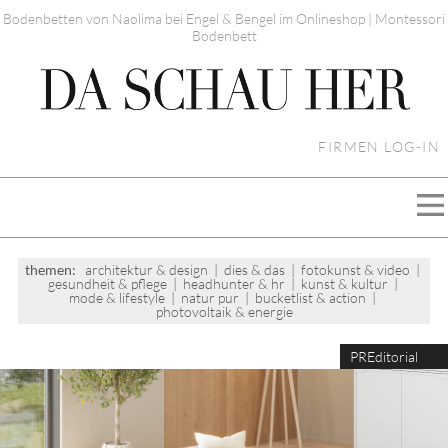
Bodenbetten von Naolima bei Engel & Bengel im Onlineshop | Montessori
Bodenbett
FIRMEN LOG-IN
themen:
architektur & design
|
dies & das
|
fotokunst & video
|
gesundheit & pflege
|
headhunter & hr
|
kunst & kultur
|
mode & lifestyle
|
natur pur
|
bucketlist & action
|
photovoltaik & energie
PREditorial