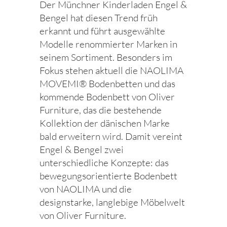
Der Münchner Kinderladen Engel &
Bengel hat diesen Trend früh
erkannt und führt ausgewählte
Modelle renommierter Marken in
seinem Sortiment. Besonders im
Fokus stehen aktuell die NAOLIMA
MOVEMI® Bodenbetten und das
kommende Bodenbett von Oliver
Furniture, das die bestehende
Kollektion der dänischen Marke
bald erweitern wird. Damit vereint
Engel & Bengel zwei
unterschiedliche Konzepte: das
bewegungsorientierte Bodenbett
von NAOLIMA und die
designstarke, langlebige Möbelwelt
von Oliver Furniture.