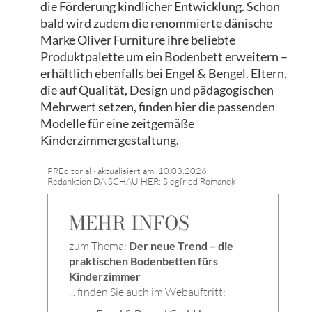
die Förderung kindlicher Entwicklung. Schon
bald wird zudem die renommierte dänische
Marke Oliver Furniture ihre beliebte
Produktpalette um ein Bodenbett erweitern –
erhältlich ebenfalls bei Engel & Bengel. Eltern,
die auf Qualität, Design und pädagogischen
Mehrwert setzen, finden hier die passenden
Modelle für eine zeitgemäße
Kinderzimmergestaltung.
PREditorial · aktualisiert am: 10.03.2026
Redanktion DA SCHAU HER: Siegfried Romanek ·
MEHR INFOS
zum Thema:
Der neue Trend – die
praktischen Bodenbetten fürs
Kinderzimmer
... finden Sie auch im Webauftritt: