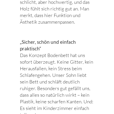
schlicht, aber hochwertig, und das
Holz fühlt sich richtig gut an. Man
merkt, dass hier Funktion und
Ästhetik zusammenpassen.
„Sicher, schön und einfach
praktisch“
Das Konzept Bodenbett hat uns
sofort überzeugt. Keine Gitter, kein
Herausfallen, kein Stress beim
Schlafengehen. Unser Sohn liebt
sein Bett und schläft deutlich
ruhiger. Besonders gut gefällt uns,
dass alles so natürlich wirkt – kein
Plastik, keine scharfen Kanten. Und:
Es sieht im Kinderzimmer einfach