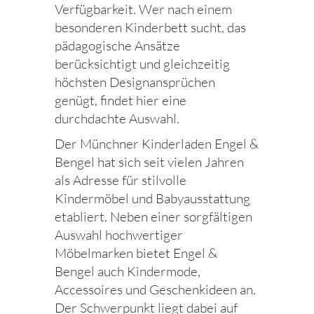
Verfügbarkeit. Wer nach einem
besonderen Kinderbett sucht, das
pädagogische Ansätze
berücksichtigt und gleichzeitig
höchsten Designansprüchen
genügt, findet hier eine
durchdachte Auswahl.
Der Münchner Kinderladen Engel &
Bengel hat sich seit vielen Jahren
als Adresse für stilvolle
Kindermöbel und Babyausstattung
etabliert. Neben einer sorgfältigen
Auswahl hochwertiger
Möbelmarken bietet Engel &
Bengel auch Kindermode,
Accessoires und Geschenkideen an.
Der Schwerpunkt liegt dabei auf