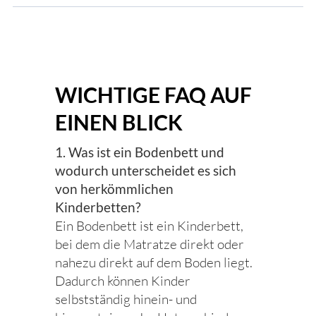
WICHTIGE FAQ AUF
EINEN BLICK
1. Was ist ein Bodenbett und
wodurch unterscheidet es sich
von herkömmlichen
Kinderbetten?
Ein Bodenbett ist ein Kinderbett,
bei dem die Matratze direkt oder
nahezu direkt auf dem Boden liegt.
Dadurch können Kinder
selbstständig hinein- und