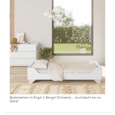
Bodenbetten im Engel & Bengel Onlineshp ... durchdacht bis ins
Detail