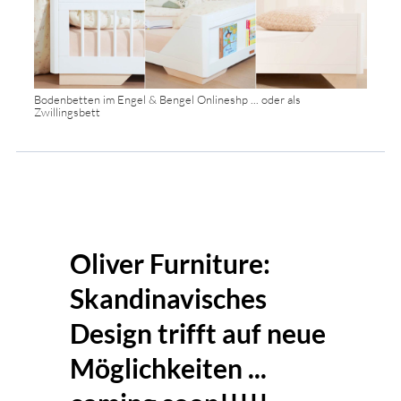
Bodenbetten im Engel & Bengel Onlineshp ... oder als
Zwillingsbett
Oliver Furniture:
Skandinavisches
Design trifft auf neue
Möglichkeiten ...