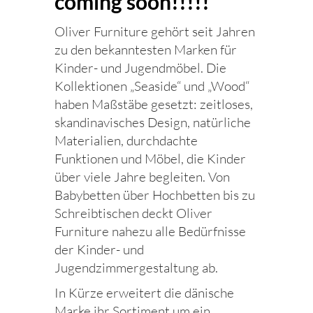
coming soon!!!!!
Oliver Furniture gehört seit Jahren
zu den bekanntesten Marken für
Kinder- und Jugendmöbel. Die
Kollektionen „Seaside“ und „Wood“
haben Maßstäbe gesetzt: zeitloses,
skandinavisches Design, natürliche
Materialien, durchdachte
Funktionen und Möbel, die Kinder
über viele Jahre begleiten. Von
Babybetten über Hochbetten bis zu
Schreibtischen deckt Oliver
Furniture nahezu alle Bedürfnisse
der Kinder- und
Jugendzimmergestaltung ab.
In Kürze erweitert die dänische
Marke ihr Sortiment um ein