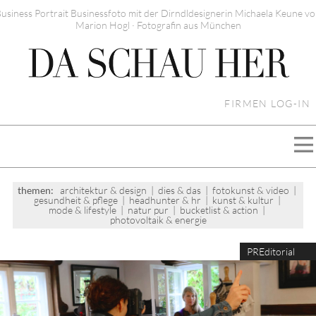
usiness Portrait Businessfoto mit der Dirndldesignerin Michaela Keune v
Marion Hogl · Fotografin aus München
FIRMEN LOG-IN
themen:
architektur & design
|
dies & das
|
fotokunst & video
|
gesundheit & pflege
|
headhunter & hr
|
kunst & kultur
|
mode & lifestyle
|
natur pur
|
bucketlist & action
|
photovoltaik & energie
PREditorial