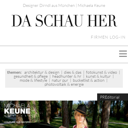
Designer Dirndl aus München | Michaela Keune
FIRMEN LOG-IN
themen:
architektur & design
|
dies & das
|
fotokunst & video
|
gesundheit & pflege
|
headhunter & hr
|
kunst & kultur
|
mode & lifestyle
|
natur pur
|
bucketlist & action
|
photovoltaik & energie
PREditorial