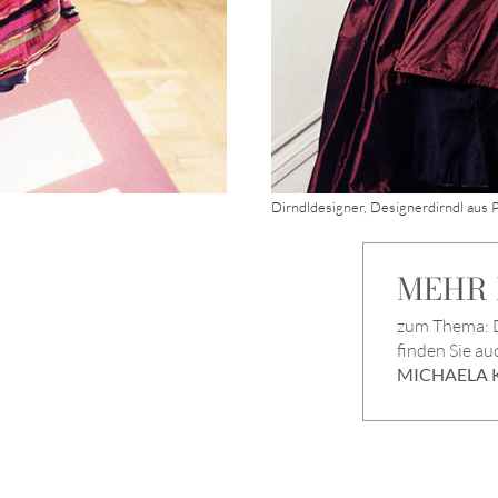
Dirndldesigner, Designerdirndl aus 
MEHR I
zum Thema: D
finden Sie au
MICHAELA 