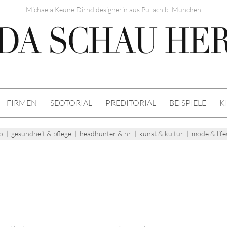
Michaela Keune Dirndldesignerin aus Pullach b. München
FIRMEN
SEOTORIAL
PREDITORIAL
BEISPIELE
K
o
|
gesundheit & pflege
|
headhunter & hr
|
kunst & kultur
|
mode & life