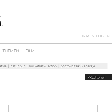
FIRMEN LOG-IN
I−THEMEN
FILM
style
|
natur pur
|
bucketlist & action
|
photovoltaik & energie
PREditorial