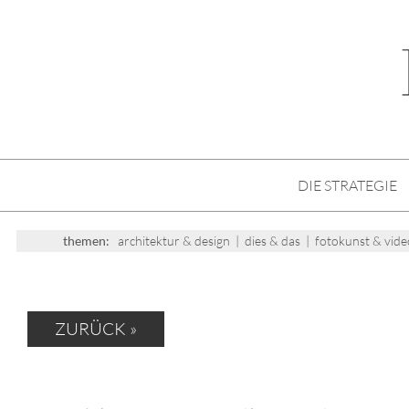
DIE STRATEGIE
themen:
architektur & design
|
dies & das
|
fotokunst & vide
ZURÜCK »