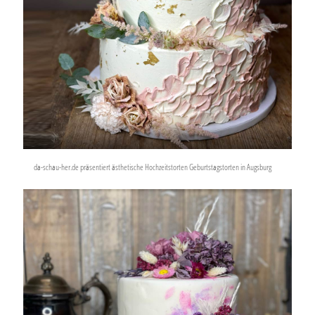
da-schau-her.de präsentiert ästhetische Hochzeitstorten Geburtstagstorten in Augsburg