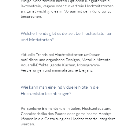
Einige Konditoreien bieten Optionen für glutenfreie,
laktosefreie, vegane oder zuckerfreie Hochzeitstorten
an. Es ist wichtig, dies im Voraus mit dem Konditor zu
besprechen.
Welche Trends gibt es derzeit bei Hochzeitstorten
und Motivtorten?
Aktuelle Trends bei Hochzeitstorten umfassen
natürliche und organische Designs, Metallic-Akzente,
Aquarell-Effekte, geode Kuchen, Monogramm-
Verzierungen und minimalistische Eleganz.
Wie kann man eine individuelle Note in die
Hochzeitstorte einbringen?
Persönliche Elemente wie Initialen, Hochzeitsdatum,
Charakteristika des Paares oder gemeinsame Hobbys
können in die Gestaltung der Hochzeitstorte integriert
werden.