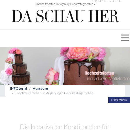
FIRMEN LOG-IN
Hochzeitstorten in Augsburg Geburtstagstorten √
INFOtorial
Augsburg
Hochzeitstorten in Augsburg • Geburtstagstorten
INFOtorial
Die kreativsten Konditoreien für