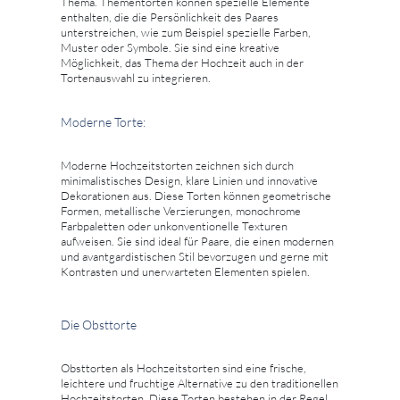
Thema. Thementorten können spezielle Elemente
enthalten, die die Persönlichkeit des Paares
unterstreichen, wie zum Beispiel spezielle Farben,
Muster oder Symbole. Sie sind eine kreative
Möglichkeit, das Thema der Hochzeit auch in der
Tortenauswahl zu integrieren.
Moderne Torte:
Moderne Hochzeitstorten zeichnen sich durch
minimalistisches Design, klare Linien und innovative
Dekorationen aus. Diese Torten können geometrische
Formen, metallische Verzierungen, monochrome
Farbpaletten oder unkonventionelle Texturen
aufweisen. Sie sind ideal für Paare, die einen modernen
und avantgardistischen Stil bevorzugen und gerne mit
Kontrasten und unerwarteten Elementen spielen.
Die Obsttorte
Obsttorten als Hochzeitstorten sind eine frische,
leichtere und fruchtige Alternative zu den traditionellen
Hochzeitstorten. Diese Torten bestehen in der Regel