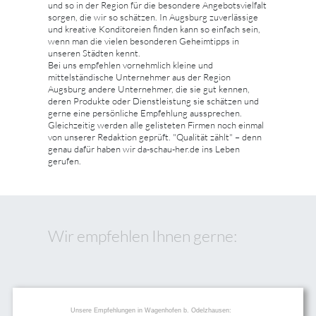
und so in der Region für die besondere Angebotsvielfalt
sorgen, die wir so schätzen. In Augsburg zuverlässige
und kreative Konditoreien finden kann so einfach sein,
wenn man die vielen besonderen Geheimtipps in
unseren Städten kennt.
Bei uns empfehlen vornehmlich kleine und
mittelständische Unternehmer aus der Region
Augsburg andere Unternehmer, die sie gut kennen,
deren Produkte oder Dienstleistung sie schätzen und
gerne eine persönliche Empfehlung aussprechen.
Gleichzeitig werden alle gelisteten Firmen noch einmal
von unserer Redaktion geprüft. "Qualität zählt" – denn
genau dafür haben wir da-schau-her.de ins Leben
gerufen.
Wir empfehlen Ihnen gerne:
Unsere Empfehlungen in Wagenhofen b. Odelzhausen: