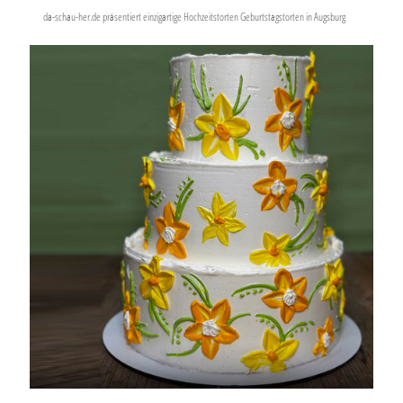
da-schau-her.de präsentiert einzigartige Hochzeitstorten Geburtstagstorten in Augsburg