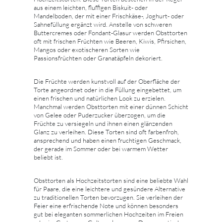
aus einem leichten, fluffigen Biskuit- oder
Mandelboden, der mit einer Frischkäse-, Joghurt- oder
Sahnefüllung ergänzt wird. Anstelle von schweren
Buttercremes oder Fondant-Glasur werden Obsttorten
oft mit frischen Früchten wie Beeren, Kiwis, Pfirsichen,
Mangos oder exotischeren Sorten wie
Passionsfrüchten oder Granatäpfeln dekoriert.
Die Früchte werden kunstvoll auf der Oberfläche der
Torte angeordnet oder in die Füllung eingebettet, um
einen frischen und natürlichen Look zu erzielen.
Manchmal werden Obsttorten mit einer dünnen Schicht
von Gelee oder Puderzucker überzogen, um die
Früchte zu versiegeln und ihnen einen glänzenden
Glanz zu verleihen. Diese Torten sind oft farbenfroh,
ansprechend und haben einen fruchtigen Geschmack,
der gerade im Sommer oder bei warmem Wetter
beliebt ist.
Obsttorten als Hochzeitstorten sind eine beliebte Wahl
für Paare, die eine leichtere und gesündere Alternative
zu traditionellen Torten bevorzugen. Sie verleihen der
Feier eine erfrischende Note und können besonders
gut bei eleganten sommerlichen Hochzeiten im Freien