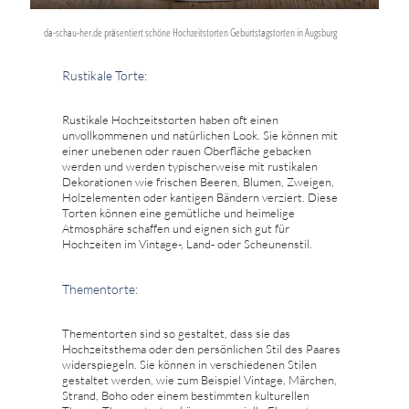
da-schau-her.de präsentiert schöne Hochzeitstorten Geburtstagstorten in Augsburg
Rustikale Torte:
Rustikale Hochzeitstorten haben oft einen
unvollkommenen und natürlichen Look. Sie können mit
einer unebenen oder rauen Oberfläche gebacken
werden und werden typischerweise mit rustikalen
Dekorationen wie frischen Beeren, Blumen, Zweigen,
Holzelementen oder kantigen Bändern verziert. Diese
Torten können eine gemütliche und heimelige
Atmosphäre schaffen und eignen sich gut für
Hochzeiten im Vintage-, Land- oder Scheunenstil.
Thementorte:
Thementorten sind so gestaltet, dass sie das
Hochzeitsthema oder den persönlichen Stil des Paares
widerspiegeln. Sie können in verschiedenen Stilen
gestaltet werden, wie zum Beispiel Vintage, Märchen,
Strand, Boho oder einem bestimmten kulturellen