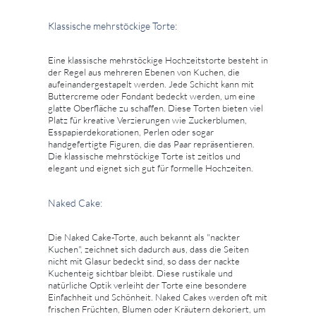
Klassische mehrstöckige Torte:
Eine klassische mehrstöckige Hochzeitstorte besteht in
der Regel aus mehreren Ebenen von Kuchen, die
aufeinandergestapelt werden. Jede Schicht kann mit
Buttercreme oder Fondant bedeckt werden, um eine
glatte Oberfläche zu schaffen. Diese Torten bieten viel
Platz für kreative Verzierungen wie Zuckerblumen,
Esspapierdekorationen, Perlen oder sogar
handgefertigte Figuren, die das Paar repräsentieren.
Die klassische mehrstöckige Torte ist zeitlos und
elegant und eignet sich gut für formelle Hochzeiten.
Naked Cake:
Die Naked Cake-Torte, auch bekannt als "nackter
Kuchen", zeichnet sich dadurch aus, dass die Seiten
nicht mit Glasur bedeckt sind, so dass der nackte
Kuchenteig sichtbar bleibt. Diese rustikale und
natürliche Optik verleiht der Torte eine besondere
Einfachheit und Schönheit. Naked Cakes werden oft mit
frischen Früchten, Blumen oder Kräutern dekoriert, um