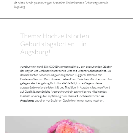
da-schau-her.de präsentiert ganz besondere Hochzeitstorten Geburtstagstorten in
Augsburg
Thema: Hochzeitstorten
Geburtstagstorten ... in
Augsburg!
Augsburg mit rund 308.000 Einwohnern zählt zu den bedeutenden Städten
der Region und verbindet historisches Erbe mit urbaner Lebensqualität. Zu
den bekannten Sehenswürdigkeiten gehören Fuggerei, Rathaus mit
Goldenem Saal und Dom Unserer Lieben Frau. Zwischen München und Ulm
gelegen, steht Augsburg für kulturelle Vielfalt, kurze Wege und eine
ausgeprägte regionale Identität und Tradition. In Augsburg legt man Wert
auf Qualität, persönliche Ansprache und ein authentisches Miteinander.
Hochzeitstorten in
Deshalb ist eine gute Empfehlung zum Thema:
Augsburg
aus einer verlässlichen Quelle hier immer gerne gesehen.