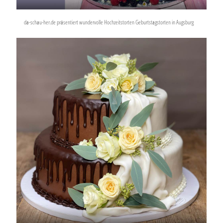
da-schau-her.de präsentiert wundervolle Hochzeitstorten Geburtstagstorten in Augsburg