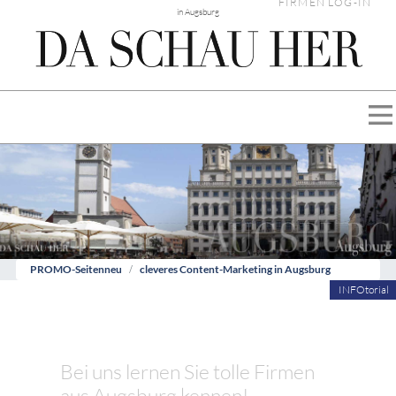
FIRMEN LOG-IN
in Augsburg
PROMO-Seitenneu
cleveres Content-Marketing in Augsburg
INFOtorial
Bei uns lernen Sie tolle Firmen
aus Augsburg kennen!