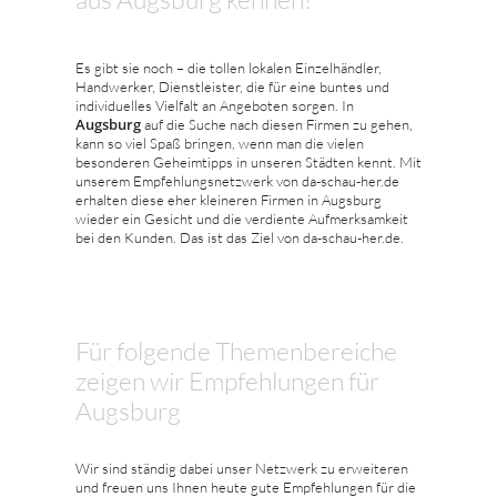
Es gibt sie noch – die tollen lokalen Einzelhändler,
Handwerker, Dienstleister, die für eine buntes und
individuelles Vielfalt an Angeboten sorgen. In
Augsburg
auf die Suche nach diesen Firmen zu gehen,
kann so viel Spaß bringen, wenn man die vielen
besonderen Geheimtipps in unseren Städten kennt. Mit
unserem Empfehlungsnetzwerk von da-schau-her.de
erhalten diese eher kleineren Firmen in Augsburg
wieder ein Gesicht und die verdiente Aufmerksamkeit
bei den Kunden. Das ist das Ziel von da-schau-her.de.
Für folgende Themenbereiche
zeigen wir Empfehlungen für
Augsburg
Wir sind ständig dabei unser Netzwerk zu erweiteren
und freuen uns Ihnen heute gute Empfehlungen für die