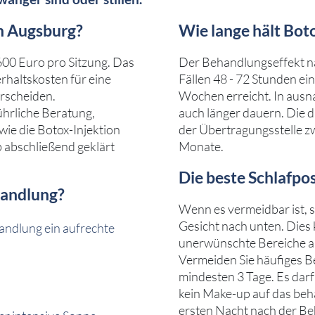
in Augsburg?
Wie lange hält Boto
600 Euro pro Sitzung. Das
Der Behandlungseffekt na
erhaltskosten für eine
Fällen 48 - 72 Stunden ein
rscheiden.
Wochen erreicht. In ausn
führliche Beratung,
auch länger dauern. Die 
ie die Botox-Injektion
der Übertragungsstelle zw
b abschließend geklärt
Monate.
Die beste Schlafpo
handlung?
Wenn es vermeidbar ist, 
Gesicht nach unten. Dies 
andlung ein aufrechte
unerwünschte Bereiche au
Vermeiden Sie häufiges B
mindesten 3 Tage. Es dar
kein Make-up auf das beha
ersten Nacht nach der Be