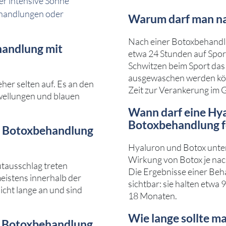
er intensive Sonne
handlungen oder
Warum darf man na
Nach einer Botoxbehandlun
handlung mit
etwa 24 Stunden auf Sport
Schwitzen beim Sport das
ausgewaschen werden kön
er selten auf. Es an den
Zeit zur Verankerung im G
hwellungen und blauen
Wann darf eine Hy
Botoxbehandlung f
r Botoxbehandlung
Hyaluron und Botox unters
Wirkung von Botox je nac
utausschlag treten
Die Ergebnisse einer Beh
eistens innerhalb der
sichtbar: sie halten etwa 
icht lange an und sind
18 Monaten.
Wie lange sollte ma
r Botoxbehandlung