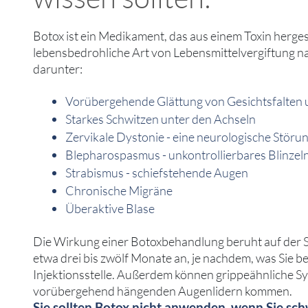
Botox ist ein Medikament, das aus einem Toxin hergest
lebensbedrohliche Art von Lebensmittelvergiftung n
darunter:
Vorübergehende Glättung von Gesichtsfalten
Starkes Schwitzen unter den Achseln
Zervikale Dystonie - eine neurologische Störu
Blepharospasmus - unkontrollierbares Blinzel
Strabismus - schiefstehende Augen
Chronische Migräne
Überaktive Blase
Die Wirkung einer Botoxbehandlung beruht auf der 
etwa drei bis zwölf Monate an, je nachdem, was Sie
Injektionsstelle. Außerdem können grippeähnliche 
vorübergehend hängenden Augenlidern kommen.
Sie sollten Botox nicht anwenden, wenn Sie schw