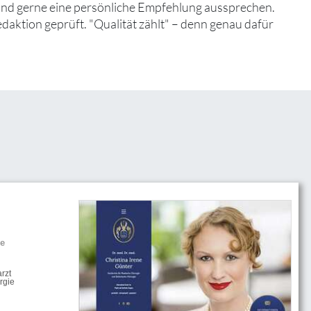
 und gerne eine persönliche Empfehlung aussprechen.
edaktion geprüft. "Qualität zählt" – denn genau dafür
he
rzt
rgie