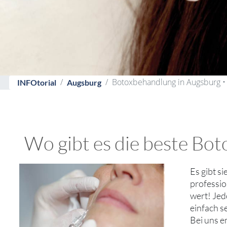
Botoxbehandlung in Augsburg • 
INFOtorial
Augsburg
Wo gibt es die beste Bot
Es gibt s
professio
wert! Jed
einfach s
Bei uns e