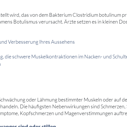
ellt wird, das von dem Bakterium Clostridium botulinum produ
amens Botulismus verursacht. Ärzte setzen es in kleinen 
 und Verbesserung Ihres Aussehens
ng, die schwere Muskelkontraktionen im Nacken- und Schult
n
Schwächung oder Lähmung bestimmter Muskeln oder auf der
 behandeln. Die häufigsten Nebenwirkungen sind Schmerzen,
Symptome, Kopfschmerzen und Magenverstimmungen auftreten
anger sind oder stillen.