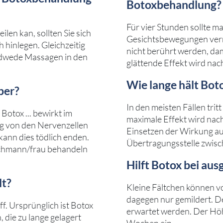
Botoxbehandlung?
Für vier Stunden sollte m
len kan, sollten Sie sich
Gesichtsbewegungen verme
 hinlegen. Gleichzeitig
nicht berührt werden, dam
jedwede Massagen in den
glättende Effekt wird nac
Wie lange hält Bot
per?
In den meisten Fällen tri
Botox ... bewirkt im
maximale Effekt wird nach
g von den Nervenzellen
Einsetzen der Wirkung au
ann dies tödlich enden.
Übertragungsstelle zwisch
Fachmann/frau behandeln
Hilft Botox bei au
lt?
Kleine Fältchen können vo
dagegen nur gemildert. D
ff. Ursprünglich ist Botox
erwartet werden. Der Höh
 die zu lange gelagert
Wochen ein.