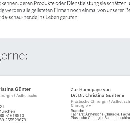
ut kennen, deren Produkte oder Dienstleistung sie schätzen
tig werden alle gelisteten Firmen noch einmal von unserer R
 da-schau-her.de ins Leben gerufen.
gerne:
Zur Homepage von
ristina Günter
Dr. Dr. Christina Günter »
irurgin / Ästhetische
Plastische Chirurgin / Ästhetisc
Chirurgie »
 21
München
Branche:
Facharzt Ästhetische Chirurgie, Facha
 89 51618910
Plastische Chirurgie, Schönheitschiru
9 89 255529679