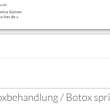
ofil:
istina Günter
u-her.de »
oxbehandlung / Botox spr