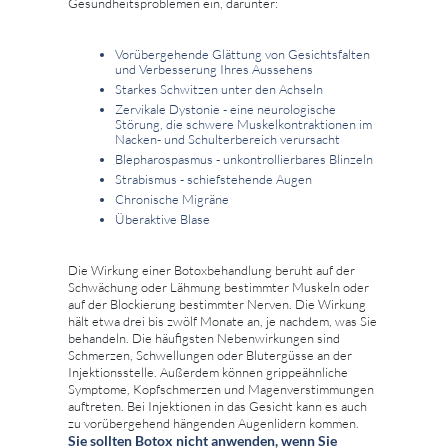
Gesundheitsproblemen ein, darunter:
Vorübergehende Glättung von Gesichtsfalten
und Verbesserung Ihres Aussehens
Starkes Schwitzen unter den Achseln
Zervikale Dystonie - eine neurologische
Störung, die schwere Muskelkontraktionen im
Nacken- und Schulterbereich verursacht
Blepharospasmus - unkontrollierbares Blinzeln
Strabismus - schiefstehende Augen
Chronische Migräne
Überaktive Blase
Die Wirkung einer Botoxbehandlung beruht auf der
Schwächung oder Lähmung bestimmter Muskeln oder
auf der Blockierung bestimmter Nerven. Die Wirkung
hält etwa drei bis zwölf Monate an, je nachdem, was Sie
behandeln. Die häufigsten Nebenwirkungen sind
Schmerzen, Schwellungen oder Blutergüsse an der
Injektionsstelle. Außerdem können grippeähnliche
Symptome, Kopfschmerzen und Magenverstimmungen
auftreten. Bei Injektionen in das Gesicht kann es auch
zu vorübergehend hängenden Augenlidern kommen.
Sie sollten Botox nicht anwenden, wenn Sie