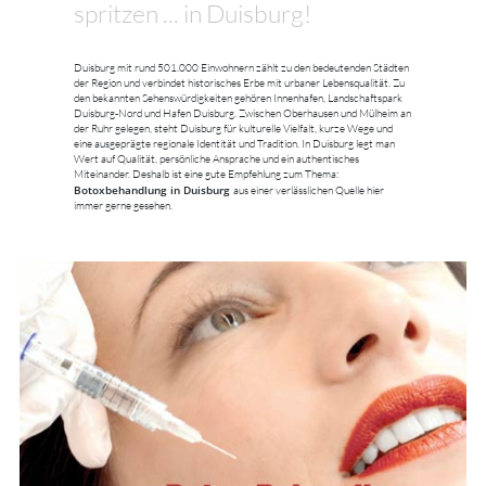
spritzen ... in Duisburg!
Duisburg mit rund 501.000 Einwohnern zählt zu den bedeutenden Städten
der Region und verbindet historisches Erbe mit urbaner Lebensqualität. Zu
den bekannten Sehenswürdigkeiten gehören Innenhafen, Landschaftspark
Duisburg-Nord und Hafen Duisburg. Zwischen Oberhausen und Mülheim an
der Ruhr gelegen, steht Duisburg für kulturelle Vielfalt, kurze Wege und
eine ausgeprägte regionale Identität und Tradition. In Duisburg legt man
Wert auf Qualität, persönliche Ansprache und ein authentisches
Miteinander. Deshalb ist eine gute Empfehlung zum Thema:
Botoxbehandlung in Duisburg
aus einer verlässlichen Quelle hier
immer gerne gesehen.