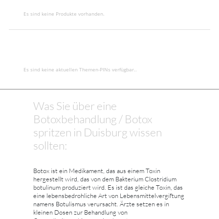
Es sind keine Produkte vorhanden.
Es sind keine aktuellen Themen-PINs verfügbar..
Was Sie über eine
Botoxbehandlung / Botox
spritzen in Duisburg wissen
sollten:
Botox ist ein Medikament, das aus einem Toxin
hergestellt wird, das von dem Bakterium Clostridium
botulinum produziert wird. Es ist das gleiche Toxin, das
eine lebensbedrohliche Art von Lebensmittelvergiftung
namens Botulismus verursacht. Ärzte setzen es in
kleinen Dosen zur Behandlung von