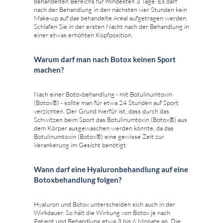
behandelten Bereichs für mindesten 3 Tage. Es darf
nach der Behandlung in den nächsten vier Stunden kein
Make-up auf das behandelte Areal aufgetragen werden.
Schlafen Sie in der ersten Nacht nach der Behandlung in
einer etwas erhöhten Kopfposition.
Warum darf man nach Botox keinen Sport
machen?
Nach einer Botoxbehandlung - mit Botulinumtoxin
(Botox®) - sollte man für etwa 24 Stunden auf Sport
verzichten. Der Grund hierfür ist, dass durch das
Schwitzen beim Sport das Botulinumtoxin (Botox®) aus
dem Körper ausgewaschen werden könnte, da das
Botulinumtoxin (Botox®) eine gewisse Zeit zur
Verankerung im Gesicht benötigt.
Wann darf eine Hyaluronbehandlung auf eine
Botoxbehandlung folgen?
Hyaluron und Botox unterscheiden sich auch in der
Wirkdauer. So hält die Wirkung von Botox je nach
Patient und Behandlung etwa 3 bis 6 Monate an. Die