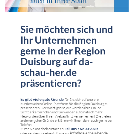
Sie möchten sich und
Ihr Unternehmen
gerne in der Region
Duisburg auf da-
schau-her.de
präsentieren?
Es gibt viele gute Gründe
für Sie, sich auf unsrere
bundesweiten Online-Plattform für die Region Duisburg zu
präsentieren. Der wichtigst ist, wir werden Ihre Online-
Sichtbarkeit erhöhen und Sie werden automatisch mehr
Neukunden über Ihren Webauftritt kennenlernen! Die vielen
anderen guten Gründe erklären wir Ihnen dann auch gerne per
Telefon.
Rufen Sie uns doch einfach an:
Tel: 089 / 62 00 90 65
info@da-schau-her.de
oder senden uns eine Anfrage an: