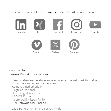
Sie können unsere Empfehlungen gerne mit Ihren Freunden teilen ... ...
Linkedin
Xing
Facebook
Instagram
Youtube
Vimeo
Twitter
Pinterest
da schau her ...
unsere Kontaktinformationen:
da-schau-her.de - das etwas andere Unternehmernetzwerk für kleine
und mittelständische Unternehmen
Romanek mediamodule
Siegfried Romanek
Berchtesgadener Str. 9
81547 München
Telefon: 089 / 62 00 90 65
Mail:
info@da-schau-her.de
Die SEO Agentur hinter da-schau-her.de: