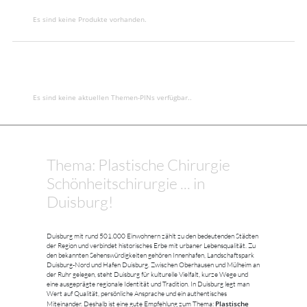
Es sind keine Produkte vorhanden.
Es sind keine aktuellen Themen-PINs verfügbar..
Thema: Plastische Chirurgie
Schönheitschirurgie ... in
Duisburg!
Duisburg mit rund 501.000 Einwohnern zählt zu den bedeutenden Städten
der Region und verbindet historisches Erbe mit urbaner Lebensqualität. Zu
den bekannten Sehenswürdigkeiten gehören Innenhafen, Landschaftspark
Duisburg-Nord und Hafen Duisburg. Zwischen Oberhausen und Mülheim an
der Ruhr gelegen, steht Duisburg für kulturelle Vielfalt, kurze Wege und
eine ausgeprägte regionale Identität und Tradition. In Duisburg legt man
Wert auf Qualität, persönliche Ansprache und ein authentisches
Plastische
Miteinander. Deshalb ist eine gute Empfehlung zum Thema: