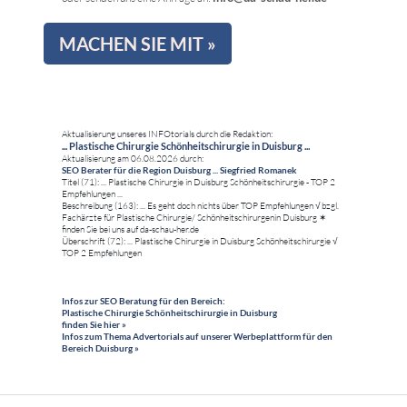
MACHEN SIE MIT »
Aktualisierung unseres INFOtorials durch die Redaktion:
... Plastische Chirurgie Schönheitschirurgie in Duisburg ...
Aktualisierung am 06.08.2026 durch:
SEO Berater für die Region Duisburg ... Siegfried Romanek
Titel (71): ... Plastische Chirurgie in Duisburg Schönheitschirurgie - TOP 2
Empfehlungen ...
Beschreibung (163): ... Es geht doch nichts über TOP Empfehlungen √ bzgl.
Fachärzte für Plastische Chirurgie/ Schönheitschirurgenin Duisburg ✶
finden Sie bei uns auf da-schau-her.de
Überschrift (72): ... Plastische Chirurgie in Duisburg Schönheitschirurgie √
TOP 2 Empfehlungen
Infos zur SEO Beratung für den Bereich:
Plastische Chirurgie Schönheitschirurgie in Duisburg
finden Sie hier »
Infos zum Thema Advertorials auf unserer Werbeplattform für den
Bereich Duisburg »