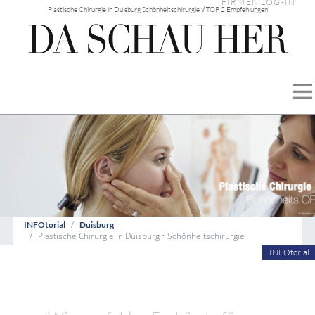
FIRMEN LOG-IN
Plastische Chirurgie in Duisburg Schönheitschirurgie √ TOP 2 Empfehlungen
INFOtorial
Duisburg
Plastische Chirurgie in Duisburg • Schönheitschirurgie
INFOtorial