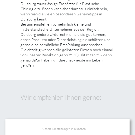
Duisburg zuverlässige Fachärzte für Plastische
Chirurgie zu finden kann aber durchaus einfach sein,
wenn man die vielen besonderen Geheimtipps in
Duisburg kennt.
Bei uns empfehlen vornehmlich kleine und
mittelständische Unternehmer aus der Region
Duisburg andere Unternehmer, die sie gut kennen,
deren Produkte oder Dienstleistung sie schätzen und
gerne eine persönliche Empfehlung aussprechen.
Gleichzeitig werden alle gelisteten Firmen noch einmal
von unserer Redaktion geprüft. "Qualität zählt" – denn
genau dafür haben wir da-schau-her.de ins Leben
gerufen.
Wir empfehlen Ihnen gerne:
Unsere Empfehlungen in München: