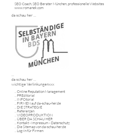
SEO Coach, SEO Berater München, professionelle Websites
www.romanek.com
da schau her ...
...
da schau her ...
wichtige Verlinkungenxxx
...
Online Reputation Management
...
PREditorial
...
INFOtorial
...
FIRMEN auf da-schau-her.de
...
DIE STRATEGIE
...
Referenzen
...
VIDEOPRODUKTION
...
ÜBER DA SCHAU HER
...
Kontakt - Impressum - Datenschutz
...
Die Sitemap von da-schau-her.de
...
Log-In für Firmen