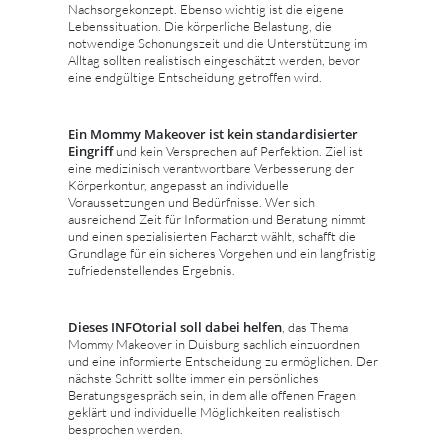
Nachsorgekonzept. Ebenso wichtig ist die eigene
Lebenssituation. Die körperliche Belastung, die
notwendige Schonungszeit und die Unterstützung im
Alltag sollten realistisch eingeschätzt werden, bevor
eine endgültige Entscheidung getroffen wird.
Ein Mommy Makeover ist kein standardisierter
Eingriff
und kein Versprechen auf Perfektion. Ziel ist
eine medizinisch verantwortbare Verbesserung der
Körperkontur, angepasst an individuelle
Voraussetzungen und Bedürfnisse. Wer sich
ausreichend Zeit für Information und Beratung nimmt
und einen spezialisierten Facharzt wählt, schafft die
Grundlage für ein sicheres Vorgehen und ein langfristig
zufriedenstellendes Ergebnis.
Dieses INFOtorial soll dabei helfen
, das Thema
Mommy Makeover in Duisburg sachlich einzuordnen
und eine informierte Entscheidung zu ermöglichen. Der
nächste Schritt sollte immer ein persönliches
Beratungsgespräch sein, in dem alle offenen Fragen
geklärt und individuelle Möglichkeiten realistisch
besprochen werden.