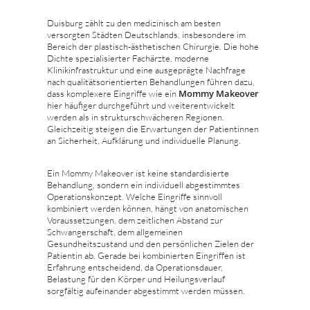
Duisburg zählt zu den medizinisch am besten
versorgten Städten Deutschlands, insbesondere im
Bereich der plastisch-ästhetischen Chirurgie. Die hohe
Dichte spezialisierter Fachärzte, moderne
Klinikinfrastruktur und eine ausgeprägte Nachfrage
nach qualitätsorientierten Behandlungen führen dazu,
Mommy Makeover
dass komplexere Eingriffe wie ein
hier häufiger durchgeführt und weiterentwickelt
werden als in strukturschwächeren Regionen.
Gleichzeitig steigen die Erwartungen der Patientinnen
an Sicherheit, Aufklärung und individuelle Planung.
Ein Mommy Makeover ist keine standardisierte
Behandlung, sondern ein individuell abgestimmtes
Operationskonzept. Welche Eingriffe sinnvoll
kombiniert werden können, hängt von anatomischen
Voraussetzungen, dem zeitlichen Abstand zur
Schwangerschaft, dem allgemeinen
Gesundheitszustand und den persönlichen Zielen der
Patientin ab. Gerade bei kombinierten Eingriffen ist
Erfahrung entscheidend, da Operationsdauer,
Belastung für den Körper und Heilungsverlauf
sorgfältig aufeinander abgestimmt werden müssen.