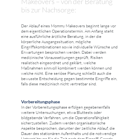
Makeovers – von der Beratung
bis zur Nachsorge:
Der Ablauf eines Mommy Makeovers beginnt lange vor
dem eigentlichen Operationstermin. Am Anfang steht
eine ausführliche ärztliche Beratung, in der die
körperliche Ausgangssituation, mögliche
Eingriffskombinationen sowie individuelle Wünsche und
Erwartungen besprochen werden. Dabei werden
medizinische Voraussetzungen geprüft, Risiken
realistisch eingeordnet und geklärt, welche
Maßnahmen sinnvoll kombiniert werden können und
welche nicht. Eine seriöse Planung schließt auch die
bewusste Entscheidung gegen bestimmte Eingriffe ein,
falls diese medizinisch nicht vertretbar sind.
Vorbereitungsphase
In der Vorbereitungsphase erfolgen gegebenenfalls
weitere Untersuchungen, etwa Bluttests oder
bildgebende Verfahren, um die Operationsfähigkeit
sicherzustellen. Zudem werden organisatorische
Aspekte besprochen, darunter der zeitliche Ablauf, die
Dauer des stationären Aufenthalts und die notwendige
Unterstützung für die Zeit nach dem Eingriff. Gerade