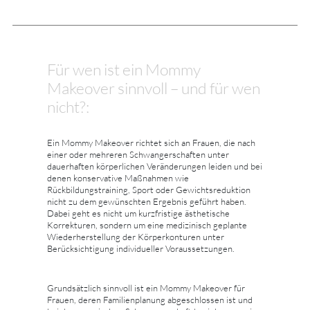
Für wen ist ein Mommy
Makeover sinnvoll – und für wen
nicht?:
Ein Mommy Makeover richtet sich an Frauen, die nach
einer oder mehreren Schwangerschaften unter
dauerhaften körperlichen Veränderungen leiden und bei
denen konservative Maßnahmen wie
Rückbildungstraining, Sport oder Gewichtsreduktion
nicht zu dem gewünschten Ergebnis geführt haben.
Dabei geht es nicht um kurzfristige ästhetische
Korrekturen, sondern um eine medizinisch geplante
Wiederherstellung der Körperkonturen unter
Berücksichtigung individueller Voraussetzungen.
Grundsätzlich sinnvoll ist ein Mommy Makeover für
Frauen, deren Familienplanung abgeschlossen ist und