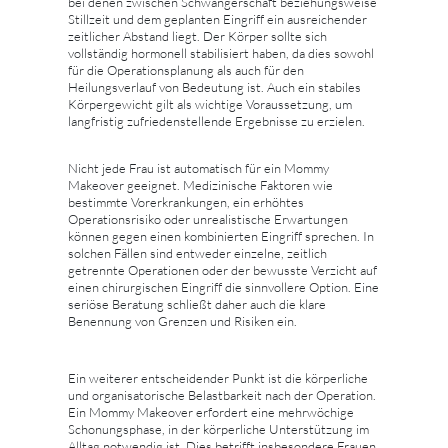
bei denen zwischen Schwangerschaft beziehungsweise
Stillzeit und dem geplanten Eingriff ein ausreichender
zeitlicher Abstand liegt. Der Körper sollte sich
vollständig hormonell stabilisiert haben, da dies sowohl
für die Operationsplanung als auch für den
Heilungsverlauf von Bedeutung ist. Auch ein stabiles
Körpergewicht gilt als wichtige Voraussetzung, um
langfristig zufriedenstellende Ergebnisse zu erzielen.
Nicht jede Frau ist automatisch für ein Mommy
Makeover geeignet. Medizinische Faktoren wie
bestimmte Vorerkrankungen, ein erhöhtes
Operationsrisiko oder unrealistische Erwartungen
können gegen einen kombinierten Eingriff sprechen. In
solchen Fällen sind entweder einzelne, zeitlich
getrennte Operationen oder der bewusste Verzicht auf
einen chirurgischen Eingriff die sinnvollere Option. Eine
seriöse Beratung schließt daher auch die klare
Benennung von Grenzen und Risiken ein.
Ein weiterer entscheidender Punkt ist die körperliche
und organisatorische Belastbarkeit nach der Operation.
Ein Mommy Makeover erfordert eine mehrwöchige
Schonungsphase, in der körperliche Unterstützung im
Alltag notwendig ist. Dies betrifft insbesondere Frauen