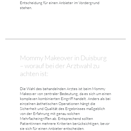
Entscheidung für einen Anbieter im Vordergrund
stehen.
Mommy Makeover in Duisburg
– worauf bei der Arztwahl zu
achten ist:
Die Wahl des behandelnden Arztes ist beim Mommy
Makeover von zentraler Bedeutung, da es sich um einen
komplexen kombinierten Eingriff handelt. Anders als bei
einzelnen ästhetischen Operationen hängt die
Sicherheit und Qualität des Ergebnisses maßgeblich
von der Erfahrung mit genau solchen
Mehrfacheingriffen ab. Entsprechend sollten
Patientinnen mehrere Kriterien berücksichtigen, bevor
sie sich für einen Anbieter entscheiden.