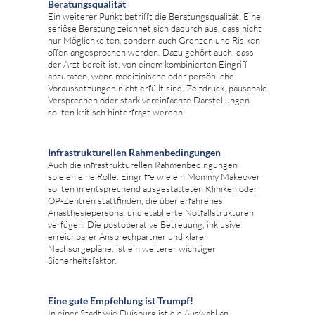
Beratungsqualität
Ein weiterer Punkt betrifft die Beratungsqualität. Eine
seriöse Beratung zeichnet sich dadurch aus, dass nicht
nur Möglichkeiten, sondern auch Grenzen und Risiken
offen angesprochen werden. Dazu gehört auch, dass
der Arzt bereit ist, von einem kombinierten Eingriff
abzuraten, wenn medizinische oder persönliche
Voraussetzungen nicht erfüllt sind. Zeitdruck, pauschale
Versprechen oder stark vereinfachte Darstellungen
sollten kritisch hinterfragt werden.
Infrastrukturellen Rahmenbedingungen
Auch die infrastrukturellen Rahmenbedingungen
spielen eine Rolle. Eingriffe wie ein Mommy Makeover
sollten in entsprechend ausgestatteten Kliniken oder
OP-Zentren stattfinden, die über erfahrenes
Anästhesiepersonal und etablierte Notfallstrukturen
verfügen. Die postoperative Betreuung, inklusive
erreichbarer Ansprechpartner und klarer
Nachsorgepläne, ist ein weiterer wichtiger
Sicherheitsfaktor.
Eine gute Empfehlung ist Trumpf!
In einer Stadt wie Duisburg ist die Auswahl an