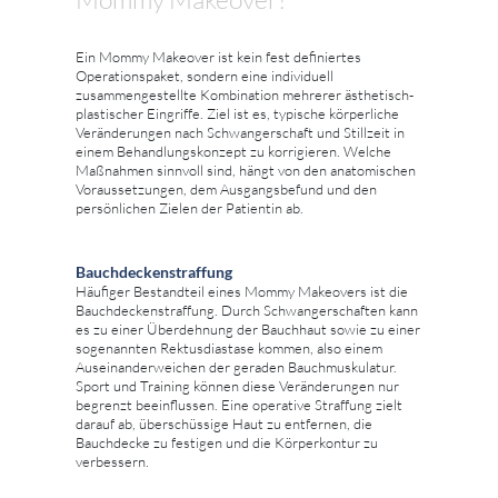
Ein Mommy Makeover ist kein fest definiertes
Operationspaket, sondern eine individuell
zusammengestellte Kombination mehrerer ästhetisch-
plastischer Eingriffe. Ziel ist es, typische körperliche
Veränderungen nach Schwangerschaft und Stillzeit in
einem Behandlungskonzept zu korrigieren. Welche
Maßnahmen sinnvoll sind, hängt von den anatomischen
Voraussetzungen, dem Ausgangsbefund und den
persönlichen Zielen der Patientin ab.
Bauchdeckenstraffung
Häufiger Bestandteil eines Mommy Makeovers ist die
Bauchdeckenstraffung. Durch Schwangerschaften kann
es zu einer Überdehnung der Bauchhaut sowie zu einer
sogenannten Rektusdiastase kommen, also einem
Auseinanderweichen der geraden Bauchmuskulatur.
Sport und Training können diese Veränderungen nur
begrenzt beeinflussen. Eine operative Straffung zielt
darauf ab, überschüssige Haut zu entfernen, die
Bauchdecke zu festigen und die Körperkontur zu
verbessern.