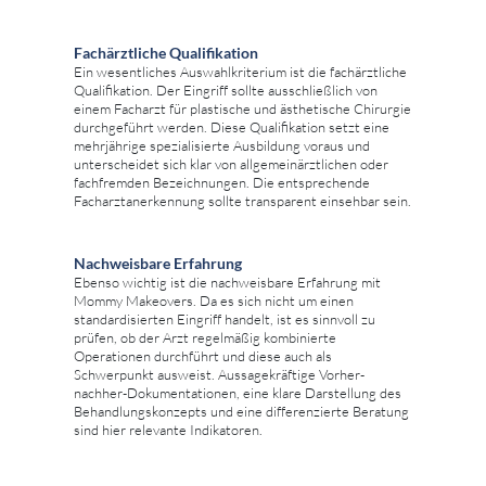
Fachärztliche Qualifikation
Ein wesentliches Auswahlkriterium ist die fachärztliche
Qualifikation. Der Eingriff sollte ausschließlich von
einem Facharzt für plastische und ästhetische Chirurgie
durchgeführt werden. Diese Qualifikation setzt eine
mehrjährige spezialisierte Ausbildung voraus und
unterscheidet sich klar von allgemeinärztlichen oder
fachfremden Bezeichnungen. Die entsprechende
Facharztanerkennung sollte transparent einsehbar sein.
Nachweisbare Erfahrung
Ebenso wichtig ist die nachweisbare Erfahrung mit
Mommy Makeovers. Da es sich nicht um einen
standardisierten Eingriff handelt, ist es sinnvoll zu
prüfen, ob der Arzt regelmäßig kombinierte
Operationen durchführt und diese auch als
Schwerpunkt ausweist. Aussagekräftige Vorher-
nachher-Dokumentationen, eine klare Darstellung des
Behandlungskonzepts und eine differenzierte Beratung
sind hier relevante Indikatoren.