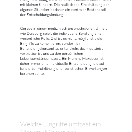
mit kleinen Kindern. Die realistische Einschätzung der
eigenen Situation ist daher ein zentraler Bestandteil
der Entscheidungsfindung.
Gerade in einem medizinisch anspruchsvollen Umfeld
wie Duisburg spielt die individuelle Beratung eine
wesentliche Rolle. Ziel ist es nicht, möglichst viele
Eingriffe zu kombinieren, sondern ein
Behandlungskonzept zu entwickeln, das medizinisch
vertretbar ist und zu den persönlichen
Lebensumständen passt. Ein Mommy Makeover ist
daher immer eine individuelle Entscheidung, die auf
fundierter Aufklärung und realistischen Erwartungen
beruhen sollte.
Welche Eingriffe umfasst ein
Mommy Makeover?