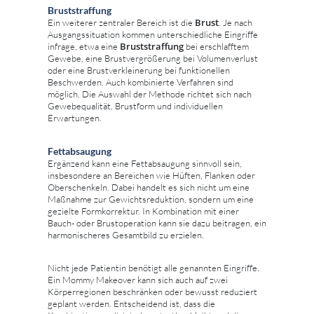
Bruststraffung
Brust
Ein weiterer zentraler Bereich ist die
. Je nach
Ausgangssituation kommen unterschiedliche Eingriffe
Bruststraffung
infrage, etwa eine
bei erschlafftem
Gewebe, eine Brustvergrößerung bei Volumenverlust
oder eine Brustverkleinerung bei funktionellen
Beschwerden. Auch kombinierte Verfahren sind
möglich. Die Auswahl der Methode richtet sich nach
Gewebequalität, Brustform und individuellen
Erwartungen.
Fettabsaugung
Ergänzend kann eine Fettabsaugung sinnvoll sein,
insbesondere an Bereichen wie Hüften, Flanken oder
Oberschenkeln. Dabei handelt es sich nicht um eine
Maßnahme zur Gewichtsreduktion, sondern um eine
gezielte Formkorrektur. In Kombination mit einer
Bauch- oder Brustoperation kann sie dazu beitragen, ein
harmonischeres Gesamtbild zu erzielen.
Nicht jede Patientin benötigt alle genannten Eingriffe.
Ein Mommy Makeover kann sich auch auf zwei
Körperregionen beschränken oder bewusst reduziert
geplant werden. Entscheidend ist, dass die