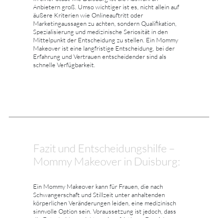
Anbietern groß. Umso wichtiger ist es, nicht allein auf
äußere Kriterien wie Onlineauftritt oder
Marketingaussagen zu achten, sondern Qualifikation,
Spezialisierung und medizinische Seriosität in den
Mittelpunkt der Entscheidung zu stellen. Ein Mommy
Makeover ist eine langfristige Entscheidung, bei der
Erfahrung und Vertrauen entscheidender sind als
schnelle Verfügbarkeit.
Fazit und Entscheidungshilfe –
Mommy Makeover in Duisburg:
Ein Mommy Makeover kann für Frauen, die nach
Schwangerschaft und Stillzeit unter anhaltenden
körperlichen Veränderungen leiden, eine medizinisch
sinnvolle Option sein. Voraussetzung ist jedoch, dass