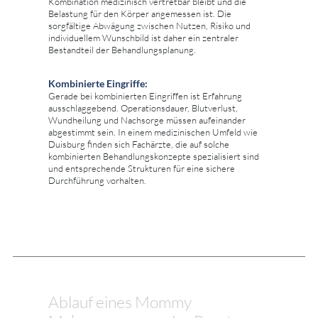
Kombination medizinisch vertretbar bleibt und die
Belastung für den Körper angemessen ist. Die
sorgfältige Abwägung zwischen Nutzen, Risiko und
individuellem Wunschbild ist daher ein zentraler
Bestandteil der Behandlungsplanung.
Kombinierte Eingriffe:
Gerade bei kombinierten Eingriffen ist Erfahrung
ausschlaggebend. Operationsdauer, Blutverlust,
Wundheilung und Nachsorge müssen aufeinander
abgestimmt sein. In einem medizinischen Umfeld wie
Duisburg finden sich Fachärzte, die auf solche
kombinierten Behandlungskonzepte spezialisiert sind
und entsprechende Strukturen für eine sichere
Durchführung vorhalten.
Ablauf eines Mommy