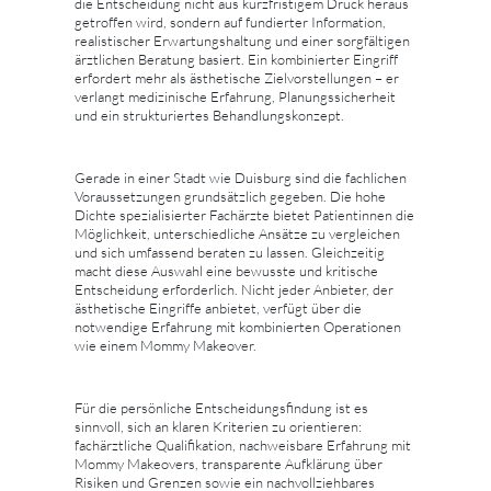
die Entscheidung nicht aus kurzfristigem Druck heraus
getroffen wird, sondern auf fundierter Information,
realistischer Erwartungshaltung und einer sorgfältigen
ärztlichen Beratung basiert. Ein kombinierter Eingriff
erfordert mehr als ästhetische Zielvorstellungen – er
verlangt medizinische Erfahrung, Planungssicherheit
und ein strukturiertes Behandlungskonzept.
Gerade in einer Stadt wie Duisburg sind die fachlichen
Voraussetzungen grundsätzlich gegeben. Die hohe
Dichte spezialisierter Fachärzte bietet Patientinnen die
Möglichkeit, unterschiedliche Ansätze zu vergleichen
und sich umfassend beraten zu lassen. Gleichzeitig
macht diese Auswahl eine bewusste und kritische
Entscheidung erforderlich. Nicht jeder Anbieter, der
ästhetische Eingriffe anbietet, verfügt über die
notwendige Erfahrung mit kombinierten Operationen
wie einem Mommy Makeover.
Für die persönliche Entscheidungsfindung ist es
sinnvoll, sich an klaren Kriterien zu orientieren:
fachärztliche Qualifikation, nachweisbare Erfahrung mit
Mommy Makeovers, transparente Aufklärung über
Risiken und Grenzen sowie ein nachvollziehbares