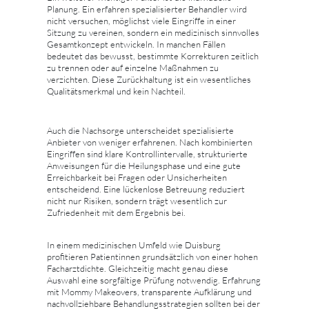
Planung. Ein erfahren spezialisierter Behandler wird
nicht versuchen, möglichst viele Eingriffe in einer
Sitzung zu vereinen, sondern ein medizinisch sinnvolles
Gesamtkonzept entwickeln. In manchen Fällen
bedeutet das bewusst, bestimmte Korrekturen zeitlich
zu trennen oder auf einzelne Maßnahmen zu
verzichten. Diese Zurückhaltung ist ein wesentliches
Qualitätsmerkmal und kein Nachteil.
Auch die Nachsorge unterscheidet spezialisierte
Anbieter von weniger erfahrenen. Nach kombinierten
Eingriffen sind klare Kontrollintervalle, strukturierte
Anweisungen für die Heilungsphase und eine gute
Erreichbarkeit bei Fragen oder Unsicherheiten
entscheidend. Eine lückenlose Betreuung reduziert
nicht nur Risiken, sondern trägt wesentlich zur
Zufriedenheit mit dem Ergebnis bei.
In einem medizinischen Umfeld wie Duisburg
profitieren Patientinnen grundsätzlich von einer hohen
Facharztdichte. Gleichzeitig macht genau diese
Auswahl eine sorgfältige Prüfung notwendig. Erfahrung
mit Mommy Makeovers, transparente Aufklärung und
nachvollziehbare Behandlungsstrategien sollten bei der