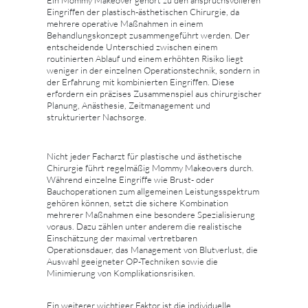
Ein Mommy Makeover gehört zu den anspruchsvolleren
Eingriffen der plastisch-ästhetischen Chirurgie, da
mehrere operative Maßnahmen in einem
Behandlungskonzept zusammengeführt werden. Der
entscheidende Unterschied zwischen einem
routinierten Ablauf und einem erhöhten Risiko liegt
weniger in der einzelnen Operationstechnik, sondern in
der Erfahrung mit kombinierten Eingriffen. Diese
erfordern ein präzises Zusammenspiel aus chirurgischer
Planung, Anästhesie, Zeitmanagement und
strukturierter Nachsorge.
Nicht jeder Facharzt für plastische und ästhetische
Chirurgie führt regelmäßig Mommy Makeovers durch.
Während einzelne Eingriffe wie Brust- oder
Bauchoperationen zum allgemeinen Leistungsspektrum
gehören können, setzt die sichere Kombination
mehrerer Maßnahmen eine besondere Spezialisierung
voraus. Dazu zählen unter anderem die realistische
Einschätzung der maximal vertretbaren
Operationsdauer, das Management von Blutverlust, die
Auswahl geeigneter OP-Techniken sowie die
Minimierung von Komplikationsrisiken.
Ein weiterer wichtiger Faktor ist die individuelle