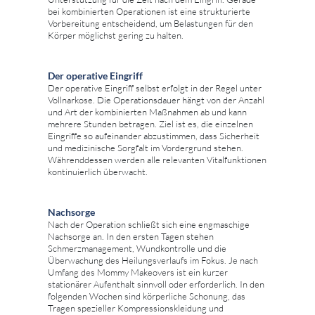
bei kombinierten Operationen ist eine strukturierte
Vorbereitung entscheidend, um Belastungen für den
Körper möglichst gering zu halten.
Der operative Eingriff
Der operative Eingriff selbst erfolgt in der Regel unter
Vollnarkose. Die Operationsdauer hängt von der Anzahl
und Art der kombinierten Maßnahmen ab und kann
mehrere Stunden betragen. Ziel ist es, die einzelnen
Eingriffe so aufeinander abzustimmen, dass Sicherheit
und medizinische Sorgfalt im Vordergrund stehen.
Währenddessen werden alle relevanten Vitalfunktionen
kontinuierlich überwacht.
Nachsorge
Nach der Operation schließt sich eine engmaschige
Nachsorge an. In den ersten Tagen stehen
Schmerzmanagement, Wundkontrolle und die
Überwachung des Heilungsverlaufs im Fokus. Je nach
Umfang des Mommy Makeovers ist ein kurzer
stationärer Aufenthalt sinnvoll oder erforderlich. In den
folgenden Wochen sind körperliche Schonung, das
Tragen spezieller Kompressionskleidung und