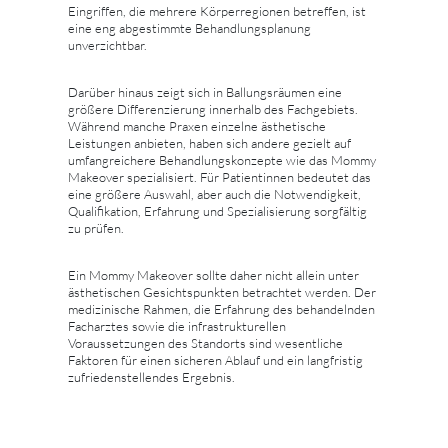
Eingriffen, die mehrere Körperregionen betreffen, ist
eine eng abgestimmte Behandlungsplanung
unverzichtbar.
Darüber hinaus zeigt sich in Ballungsräumen eine
größere Differenzierung innerhalb des Fachgebiets.
Während manche Praxen einzelne ästhetische
Leistungen anbieten, haben sich andere gezielt auf
umfangreichere Behandlungskonzepte wie das Mommy
Makeover spezialisiert. Für Patientinnen bedeutet das
eine größere Auswahl, aber auch die Notwendigkeit,
Qualifikation, Erfahrung und Spezialisierung sorgfältig
zu prüfen.
Ein Mommy Makeover sollte daher nicht allein unter
ästhetischen Gesichtspunkten betrachtet werden. Der
medizinische Rahmen, die Erfahrung des behandelnden
Facharztes sowie die infrastrukturellen
Voraussetzungen des Standorts sind wesentliche
Faktoren für einen sicheren Ablauf und ein langfristig
zufriedenstellendes Ergebnis.