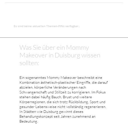
Es sind keine aktuellen Themen-PINs verfügbar..
Was Sie über ein Mommy
Makeover in Duisburg wissen
sollten:
Ein sogenanntes Mommy Makeover beschreibt eine
Kombination ästhetisch-plastischer Eingriffe, die darauf
abzielen, körperliche Veränderungen nach
Schwangerschaft und Stillzeit zu korrigieren. Im Fokus
stehen dabei häufig Bauch, Brust und weitere
Körperregionen, die sich trotz Rückbildung, Sport und
gesunder Lebensweise nicht vollständig regenerieren.
In Städten wie Duisburg gewinnt dieses
Behandlungskonzept seit Jahren zunehmend an
Bedeutung.