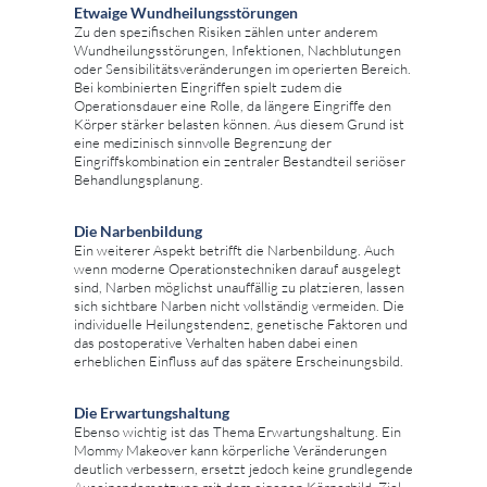
Etwaige Wundheilungsstörungen
Zu den spezifischen Risiken zählen unter anderem
Wundheilungsstörungen, Infektionen, Nachblutungen
oder Sensibilitätsveränderungen im operierten Bereich.
Bei kombinierten Eingriffen spielt zudem die
Operationsdauer eine Rolle, da längere Eingriffe den
Körper stärker belasten können. Aus diesem Grund ist
eine medizinisch sinnvolle Begrenzung der
Eingriffskombination ein zentraler Bestandteil seriöser
Behandlungsplanung.
Die Narbenbildung
Ein weiterer Aspekt betrifft die Narbenbildung. Auch
wenn moderne Operationstechniken darauf ausgelegt
sind, Narben möglichst unauffällig zu platzieren, lassen
sich sichtbare Narben nicht vollständig vermeiden. Die
individuelle Heilungstendenz, genetische Faktoren und
das postoperative Verhalten haben dabei einen
erheblichen Einfluss auf das spätere Erscheinungsbild.
Die Erwartungshaltung
Ebenso wichtig ist das Thema Erwartungshaltung. Ein
Mommy Makeover kann körperliche Veränderungen
deutlich verbessern, ersetzt jedoch keine grundlegende
Auseinandersetzung mit dem eigenen Körperbild. Ziel