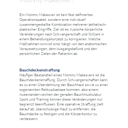
Ein Mommy Makeover ist kein fest definiertes
Operationspaket, sondern eine individuell
zusammengestellte Kombination mehrerer ästhetisch-
plastischer Eingriffe. Ziel ist es, typische körperliche
Veränderungen nach Schwangerschaft und Stillzeit in
einem Behandlungskonzept zu korrigieren. Welche
Maßnahmen sinnvoll sind, hängt von den anatomischen
Voraussetzungen, dem Ausgangsbefund und den
persönlichen Zielen der Patientin ab.
Bauchdeckenstraffung
Häufiger Bestandteil eines Mommy Makeovers ist die
Bauchdeckenstraffung. Durch Schwangerschaften kann
es zu einer Überdehnung der Bauchhaut sowie zu einer
sogenannten Rektusdiastase kommen, also einem
Auseinanderweichen der geraden Bauchmuskulatur.
Sport und Training können diese Veränderungen nur
begrenzt beeinflussen. Eine operative Straffung zielt
darauf ab, überschüssige Haut zu entfernen, die
Bauchdecke zu festigen und die Körperkontur zu
verbessern.