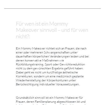
Für wen ist ein Mommy
Makeover sinnvoll – und für wen
nicht?:
Ein Mommy Makeover richtet sich an Frauen, die nach
einer oder mehreren Schwangerschaften unter
dauerhaften körperlichen Veränderungen leiden und bei
denen konservative Maßnahmen wie
Rückbildungstraining, Sport oder Gewichtsreduktion
nicht zu dem gewünschten Ergebnis geführt haben.
Dabei geht es nicht um kurzfristige ästhetische
Korrekturen, sondern um eine medizinisch geplante
Wiederherstellung der Körperkonturen unter
Berücksichtigung individueller Voraussetzungen.
Grundsätzlich sinnvoll ist ein Mommy Makeover für
Frauen, deren Familienplanung abgeschlossen ist und