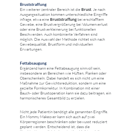
Bruststraffung
Brust
Ein weiterer zentraler Bereich ist die
. Je nach
Ausgangssituation kommen unterschiedliche Eingriffe
Bruststraffung
infrage, etwa eine
bei erschlafftem
Gewebe, eine Brustvergrößerung bei Volumenverlust
oder eine Brustverkleinerung bei funktionellen
Beschwerden. Auch kombinierte Verfahren sind
möglich. Die Auswahl der Methode richtet sich nach
Gewebequalität, Brustform und individuellen
Erwartungen.
Fettabsaugung
Ergänzend kann eine Fettabsaugung sinnvoll sein,
insbesondere an Bereichen wie Hüften, Flanken oder
Oberschenkeln. Dabei handelt es sich nicht um eine
Maßnahme zur Gewichtsreduktion, sondern um eine
gezielte Formkorrektur. In Kombination mit einer
Bauch- oder Brustoperation kann sie dazu beitragen, ein
harmonischeres Gesamtbild zu erzielen.
Nicht jede Patientin benötigt alle genannten Eingriffe.
Ein Mommy Makeover kann sich auch auf zwei
Körperregionen beschränken oder bewusst reduziert
geplant werden. Entscheidend ist, dass die