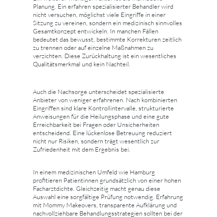
Planung. Ein erfahren spezialisierter Behandler wird
nicht versuchen, möglichst viele Eingriffe in einer
Sitzung zu vereinen, sondern ein medizinisch sinnvolles
Gesamtkonzept entwickeln. In manchen Fällen
bedeutet das bewusst, bestimmte Korrekturen zeitlich
zu trennen oder auf einzelne Maßnahmen zu
verzichten. Diese Zurückhaltung ist ein wesentliches
Qualitätsmerkmal und kein Nachteil.
Auch die Nachsorge unterscheidet spezialisierte
Anbieter von weniger erfahrenen. Nach kombinierten
Eingriffen sind klare Kontrollintervalle, strukturierte
Anweisungen für die Heilungsphase und eine gute
Erreichbarkeit bei Fragen oder Unsicherheiten
entscheidend. Eine lückenlose Betreuung reduziert
nicht nur Risiken, sondern trägt wesentlich zur
Zufriedenheit mit dem Ergebnis bei.
In einem medizinischen Umfeld wie Hamburg
profitieren Patientinnen grundsätzlich von einer hohen
Facharztdichte. Gleichzeitig macht genau diese
Auswahl eine sorgfältige Prüfung notwendig. Erfahrung
mit Mommy Makeovers, transparente Aufklärung und
nachvollziehbare Behandlungsstrategien sollten bei der