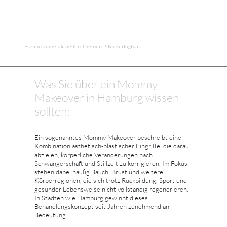
Es sind keine aktuellen Themen-PINs verfügbar..
Was Sie über ein Mommy
Makeover in Hamburg wissen
sollten:
Ein sogenanntes Mommy Makeover beschreibt eine
Kombination ästhetisch-plastischer Eingriffe, die darauf
abzielen, körperliche Veränderungen nach
Schwangerschaft und Stillzeit zu korrigieren. Im Fokus
stehen dabei häufig Bauch, Brust und weitere
Körperregionen, die sich trotz Rückbildung, Sport und
gesunder Lebensweise nicht vollständig regenerieren.
In Städten wie Hamburg gewinnt dieses
Behandlungskonzept seit Jahren zunehmend an
Bedeutung.