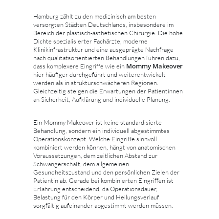
Hamburg zählt zu den medizinisch am besten
versorgten Städten Deutschlands, insbesondere im
Bereich der plastisch-ästhetischen Chirurgie. Die hohe
Dichte spezialisierter Fachärzte, moderne
Klinikinfrastruktur und eine ausgeprägte Nachfrage
nach qualitätsorientierten Behandlungen führen dazu,
Mommy Makeover
dass komplexere Eingriffe wie ein
hier häufiger durchgeführt und weiterentwickelt
werden als in strukturschwächeren Regionen.
Gleichzeitig steigen die Erwartungen der Patientinnen
an Sicherheit, Aufklärung und individuelle Planung.
Ein Mommy Makeover ist keine standardisierte
Behandlung, sondern ein individuell abgestimmtes
Operationskonzept. Welche Eingriffe sinnvoll
kombiniert werden können, hängt von anatomischen
Voraussetzungen, dem zeitlichen Abstand zur
Schwangerschaft, dem allgemeinen
Gesundheitszustand und den persönlichen Zielen der
Patientin ab. Gerade bei kombinierten Eingriffen ist
Erfahrung entscheidend, da Operationsdauer,
Belastung für den Körper und Heilungsverlauf
sorgfältig aufeinander abgestimmt werden müssen.