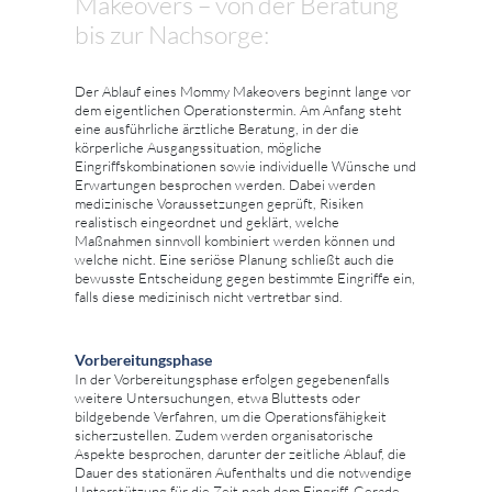
Makeovers – von der Beratung
bis zur Nachsorge:
Der Ablauf eines Mommy Makeovers beginnt lange vor
dem eigentlichen Operationstermin. Am Anfang steht
eine ausführliche ärztliche Beratung, in der die
körperliche Ausgangssituation, mögliche
Eingriffskombinationen sowie individuelle Wünsche und
Erwartungen besprochen werden. Dabei werden
medizinische Voraussetzungen geprüft, Risiken
realistisch eingeordnet und geklärt, welche
Maßnahmen sinnvoll kombiniert werden können und
welche nicht. Eine seriöse Planung schließt auch die
bewusste Entscheidung gegen bestimmte Eingriffe ein,
falls diese medizinisch nicht vertretbar sind.
Vorbereitungsphase
In der Vorbereitungsphase erfolgen gegebenenfalls
weitere Untersuchungen, etwa Bluttests oder
bildgebende Verfahren, um die Operationsfähigkeit
sicherzustellen. Zudem werden organisatorische
Aspekte besprochen, darunter der zeitliche Ablauf, die
Dauer des stationären Aufenthalts und die notwendige
Unterstützung für die Zeit nach dem Eingriff. Gerade