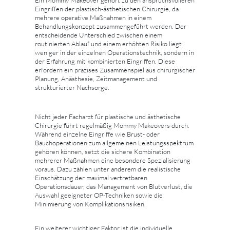
Ein Mommy Makeover gehört zu den anspruchsvolleren
Eingriffen der plastisch-ästhetischen Chirurgie, da
mehrere operative Maßnahmen in einem
Behandlungskonzept zusammengeführt werden. Der
entscheidende Unterschied zwischen einem
routinierten Ablauf und einem erhöhten Risiko liegt
weniger in der einzelnen Operationstechnik, sondern in
der Erfahrung mit kombinierten Eingriffen. Diese
erfordern ein präzises Zusammenspiel aus chirurgischer
Planung, Anästhesie, Zeitmanagement und
strukturierter Nachsorge.
Nicht jeder Facharzt für plastische und ästhetische
Chirurgie führt regelmäßig Mommy Makeovers durch.
Während einzelne Eingriffe wie Brust- oder
Bauchoperationen zum allgemeinen Leistungsspektrum
gehören können, setzt die sichere Kombination
mehrerer Maßnahmen eine besondere Spezialisierung
voraus. Dazu zählen unter anderem die realistische
Einschätzung der maximal vertretbaren
Operationsdauer, das Management von Blutverlust, die
Auswahl geeigneter OP-Techniken sowie die
Minimierung von Komplikationsrisiken.
Ein weiterer wichtiger Faktor ist die individuelle