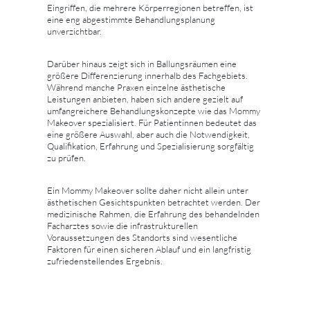
Eingriffen, die mehrere Körperregionen betreffen, ist
eine eng abgestimmte Behandlungsplanung
unverzichtbar.
Darüber hinaus zeigt sich in Ballungsräumen eine
größere Differenzierung innerhalb des Fachgebiets.
Während manche Praxen einzelne ästhetische
Leistungen anbieten, haben sich andere gezielt auf
umfangreichere Behandlungskonzepte wie das Mommy
Makeover spezialisiert. Für Patientinnen bedeutet das
eine größere Auswahl, aber auch die Notwendigkeit,
Qualifikation, Erfahrung und Spezialisierung sorgfältig
zu prüfen.
Ein Mommy Makeover sollte daher nicht allein unter
ästhetischen Gesichtspunkten betrachtet werden. Der
medizinische Rahmen, die Erfahrung des behandelnden
Facharztes sowie die infrastrukturellen
Voraussetzungen des Standorts sind wesentliche
Faktoren für einen sicheren Ablauf und ein langfristig
zufriedenstellendes Ergebnis.