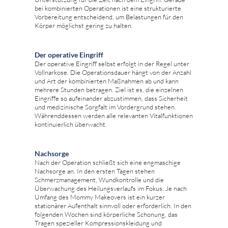
bei kombinierten Operationen ist eine strukturierte
Vorbereitung entscheidend, um Belastungen für den
Körper möglichst gering zu halten.
Der operative Eingriff
Der operative Eingriff selbst erfolgt in der Regel unter
Vollnarkose. Die Operationsdauer hängt von der Anzahl
und Art der kombinierten Maßnahmen ab und kann
mehrere Stunden betragen. Ziel ist es, die einzelnen
Eingriffe so aufeinander abzustimmen, dass Sicherheit
und medizinische Sorgfalt im Vordergrund stehen.
Währenddessen werden alle relevanten Vitalfunktionen
kontinuierlich überwacht.
Nachsorge
Nach der Operation schließt sich eine engmaschige
Nachsorge an. In den ersten Tagen stehen
Schmerzmanagement, Wundkontrolle und die
Überwachung des Heilungsverlaufs im Fokus. Je nach
Umfang des Mommy Makeovers ist ein kurzer
stationärer Aufenthalt sinnvoll oder erforderlich. In den
folgenden Wochen sind körperliche Schonung, das
Tragen spezieller Kompressionskleidung und