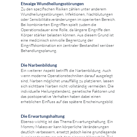
Etwaige Wundheilungsstörungen
Zu den spezifischen Risiken zählen unter anderem
Wundheilungsstörungen, Infektionen, Nachblutungen
oder Sensibilitätsveränderungen im operierten Bereich.
Bei kombinierten Eingriffen spielt zudem die
Operationsdauer eine Rolle, da längere Eingriffe den
Körper stärker belasten können. Aus diesem Grund ist
eine medizinisch sinnvolle Begrenzung der
Eingriffskombination ein zentraler Bestandteil seriöser
Behandlungsplanung.
Die Narbenbildung
Ein weiterer Aspekt betrifft die Narbenbildung. Auch
wenn moderne Operationstechniken darauf ausgelegt
sind, Narben möglichst unauffällig zu platzieren, lassen
sich sichtbare Narben nicht vollständig vermeiden. Die
individuelle Heilungstendenz, genetische Faktoren und
das postoperative Verhalten haben dabei einen
erheblichen Einfluss auf das spätere Erscheinungsbild.
Die Erwartungshaltung
Ebenso wichtig ist das Thema Erwartungshaltung. Ein
Mommy Makeover kann körperliche Veränderungen
deutlich verbessern, ersetzt jedoch keine grundlegende
Auseinandersetzung mit dem eigenen Körperbild. Ziel