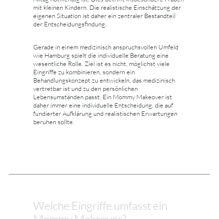
mit kleinen Kindern. Die realistische Einschätzung der
eigenen Situation ist daher ein zentraler Bestandteil
der Entscheidungsfindung.
Gerade in einem medizinisch anspruchsvollen Umfeld
wie Hamburg spielt die individuelle Beratung eine
wesentliche Rolle. Ziel ist es nicht, möglichst viele
Eingriffe zu kombinieren, sondern ein
Behandlungskonzept zu entwickeln, das medizinisch
vertretbar ist und zu den persönlichen
Lebensumständen passt. Ein Mommy Makeover ist
daher immer eine individuelle Entscheidung, die auf
fundierter Aufklärung und realistischen Erwartungen
beruhen sollte.
Welche Eingriffe umfasst ein
Mommy Makeover?