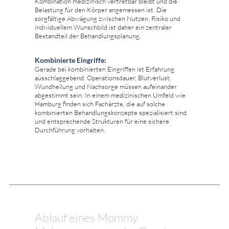
Kombination medizinisch vertretbar bleibt und die
Belastung für den Körper angemessen ist. Die
sorgfältige Abwägung zwischen Nutzen, Risiko und
individuellem Wunschbild ist daher ein zentraler
Bestandteil der Behandlungsplanung.
Kombinierte Eingriffe:
Gerade bei kombinierten Eingriffen ist Erfahrung
ausschlaggebend. Operationsdauer, Blutverlust,
Wundheilung und Nachsorge müssen aufeinander
abgestimmt sein. In einem medizinischen Umfeld wie
Hamburg finden sich Fachärzte, die auf solche
kombinierten Behandlungskonzepte spezialisiert sind
und entsprechende Strukturen für eine sichere
Durchführung vorhalten.
Ablauf eines Mommy