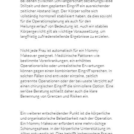
bei denen zwischen Schwangerschaft beziehungsweise
Stillzeit und dem geplanten Eingriff ein ausreichender
zeitlicher Abstand liegt. Der Körper sollte sich
vollständig hormonell stabilisiert haben, da dies sowohl
für die Operationsplanung als auch für den
Heilungsverlauf von Bedeutung ist. Auch ein stabiles
Körpergewicht gilt als wichtige Voraussetzung, um
langfristig zufriedenstellende Ergebnisse zu erzielen.
Nicht jede Frau ist automatisch für ein Mommy
Makeover geeignet. Medizinische Faktoren wie
bestimmte Vorerkrankungen, ein erhöhtes
Operationsrisiko oder unrealistische Erwartungen
können gegen einen kombinierten Eingriff sprechen. In
solchen Fällen sind entweder einzelne, zeitlich
getrennte Operationen oder der bewusste Verzicht auf
einen chirurgischen Eingriff die sinnvollere Option. Eine
seriöse Beratung schließt daher auch die klare
Benennung von Grenzen und Risiken ein.
Ein weiterer entscheidender Punkt ist die körperliche
und organisatorische Belastbarkeit nach der Operation.
Ein Mommy Makeover erfordert eine mehrwöchige
Schonungsphase, in der körperliche Unterstützung im
Alltag notwendig ist. Dies betrifft insbesondere Frauen