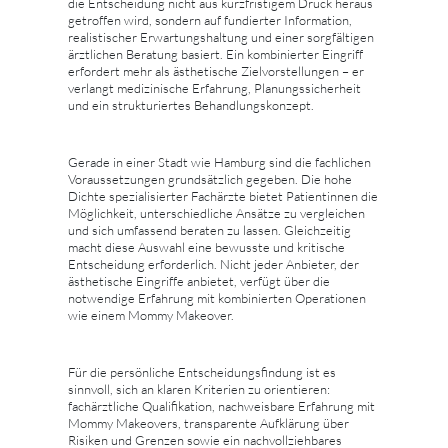
die Entscheidung nicht aus kurzfristigem Druck heraus
getroffen wird, sondern auf fundierter Information,
realistischer Erwartungshaltung und einer sorgfältigen
ärztlichen Beratung basiert. Ein kombinierter Eingriff
erfordert mehr als ästhetische Zielvorstellungen – er
verlangt medizinische Erfahrung, Planungssicherheit
und ein strukturiertes Behandlungskonzept.
Gerade in einer Stadt wie Hamburg sind die fachlichen
Voraussetzungen grundsätzlich gegeben. Die hohe
Dichte spezialisierter Fachärzte bietet Patientinnen die
Möglichkeit, unterschiedliche Ansätze zu vergleichen
und sich umfassend beraten zu lassen. Gleichzeitig
macht diese Auswahl eine bewusste und kritische
Entscheidung erforderlich. Nicht jeder Anbieter, der
ästhetische Eingriffe anbietet, verfügt über die
notwendige Erfahrung mit kombinierten Operationen
wie einem Mommy Makeover.
Für die persönliche Entscheidungsfindung ist es
sinnvoll, sich an klaren Kriterien zu orientieren:
fachärztliche Qualifikation, nachweisbare Erfahrung mit
Mommy Makeovers, transparente Aufklärung über
Risiken und Grenzen sowie ein nachvollziehbares