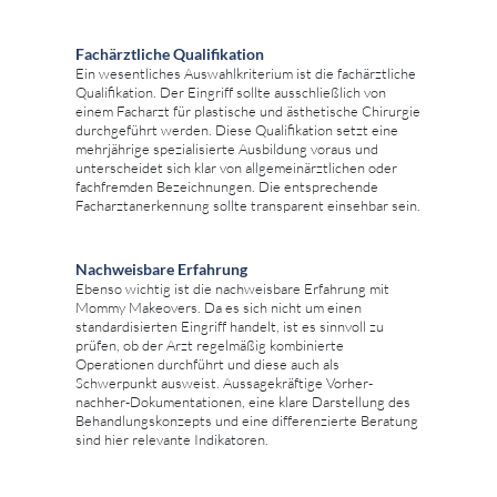
Fachärztliche Qualifikation
Ein wesentliches Auswahlkriterium ist die fachärztliche
Qualifikation. Der Eingriff sollte ausschließlich von
einem Facharzt für plastische und ästhetische Chirurgie
durchgeführt werden. Diese Qualifikation setzt eine
mehrjährige spezialisierte Ausbildung voraus und
unterscheidet sich klar von allgemeinärztlichen oder
fachfremden Bezeichnungen. Die entsprechende
Facharztanerkennung sollte transparent einsehbar sein.
Nachweisbare Erfahrung
Ebenso wichtig ist die nachweisbare Erfahrung mit
Mommy Makeovers. Da es sich nicht um einen
standardisierten Eingriff handelt, ist es sinnvoll zu
prüfen, ob der Arzt regelmäßig kombinierte
Operationen durchführt und diese auch als
Schwerpunkt ausweist. Aussagekräftige Vorher-
nachher-Dokumentationen, eine klare Darstellung des
Behandlungskonzepts und eine differenzierte Beratung
sind hier relevante Indikatoren.