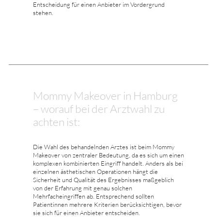
Entscheidung für einen Anbieter im Vordergrund
stehen.
Mommy Makeover in Hamburg
– worauf bei der Arztwahl zu
achten ist:
Die Wahl des behandelnden Arztes ist beim Mommy
Makeover von zentraler Bedeutung, da es sich um einen
komplexen kombinierten Eingriff handelt. Anders als bei
einzelnen ästhetischen Operationen hängt die
Sicherheit und Qualität des Ergebnisses maßgeblich
von der Erfahrung mit genau solchen
Mehrfacheingriffen ab. Entsprechend sollten
Patientinnen mehrere Kriterien berücksichtigen, bevor
sie sich für einen Anbieter entscheiden.