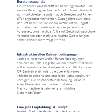
Beratungsqualität
Ein weiterer Punkt betrifft die Beratungsqualität. Eine
seriöse Beratung zeichnet sich dadurch aus, dass nicht
nur Möglichkeiten, sondern auch Grenzen und Risiken
offen angesprochen werden. Dazu gehört auch, dass
der Arzt bereit ist, von einem kombinierten Eingriff
abzuraten, wenn medizinische oder persönliche
Voraussetzungen nicht erfüllt sind. Zeitdruck, pauschale
Versprechen oder stark vereinfachte Darstellungen
sollten kritisch hinterfragt werden.
Infrastrukturellen Rahmenbedingungen
Auch die infrastrukturellen Rahmenbedingungen
spielen eine Rolle. Eingriffe wie ein Mommy Makeover
sollten in entsprechend ausgestatteten Kliniken oder
OP-Zentren stattfinden, die über erfahrenes
Anästhesiepersonal und etablierte Notfallstrukturen
verfügen. Die postoperative Betreuung, inklusive
erreichbarer Ansprechpartner und klarer
Nachsorgepläne, ist ein weiterer wichtiger
Sicherheitsfaktor.
Eine gute Empfehlung ist Trumpf!
In einer Stadt wie Hamburg ist die Auswahl an