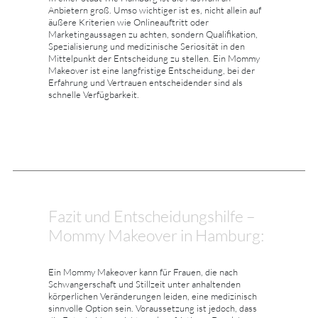
Anbietern groß. Umso wichtiger ist es, nicht allein auf
äußere Kriterien wie Onlineauftritt oder
Marketingaussagen zu achten, sondern Qualifikation,
Spezialisierung und medizinische Seriosität in den
Mittelpunkt der Entscheidung zu stellen. Ein Mommy
Makeover ist eine langfristige Entscheidung, bei der
Erfahrung und Vertrauen entscheidender sind als
schnelle Verfügbarkeit.
Fazit und Entscheidungshilfe –
Mommy Makeover in Hamburg:
Ein Mommy Makeover kann für Frauen, die nach
Schwangerschaft und Stillzeit unter anhaltenden
körperlichen Veränderungen leiden, eine medizinisch
sinnvolle Option sein. Voraussetzung ist jedoch, dass