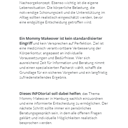
Nachsorgekonzept. Ebenso wichtig ist die eigene
Lebenssituation. Die körperliche Belastung, die
notwendige Schonungszeit und die Unterstützung im
Alltag sollten realistisch eingeschätzt werden, bevor
eine endgültige Entscheidung getroffen wird.
Ein Mommy Makeover ist kein standardisierter
Eingriff
und kein Versprechen auf Perfektion. Ziel ist
eine medizinisch verantwortbare Verbesserung der
Körperkontur, angepasst an individuelle
Voraussetzungen und Bedürfnisse. Wer sich
ausreichend Zeit für Information und Beratung nimmt
und einen spezialisierten Facharzt wählt, schafft die
Grundlage für ein sicheres Vorgehen und ein langfristig
zufriedenstellendes Ergebnis.
Dieses INFOtorial soll dabei helfen
, das Thema
Mommy Makeover in Hamburg sachlich einzuordnen
und eine informierte Entscheidung zu ermöglichen. Der
nächste Schritt sollte immer ein persönliches
Beratungsgespräch sein, in dem alle offenen Fragen
geklärt und individuelle Möglichkeiten realistisch
besprochen werden.