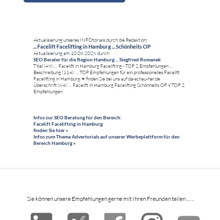
Aktualisierung unseres INFOtorials durch die Redaktion:
... Facelift Facelifting in Hamburg ... Schönheits OP
Aktualisierung am 10.08.2026 durch:
SEO Berater für die Region Hamburg ... Siegfried Romanek
Titel (49): ... Facelift in Hamburg Facelifting - TOP 2 Empfehlungen ...
Beschreibung (114): ... TOP Empfehlungen für ein professionelles Facelift
Facelifting in Hamburg ✶ finden Sie bei uns auf da-schau-her.de
Überschrift (64): ... Facelift in Hamburg Facelifting Schönheits OP √ TOP 2
Empfehlungen
Infos zur SEO Beratung für den Bereich:
Facelift Facelifting in Hamburg
finden Sie hier »
Infos zum Thema Advertorials auf unserer Werbeplattform für den
Bereich Hamburg »
Sie können unsere Empfehlungen gerne mit Ihren Freunden teilen ... ...