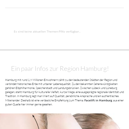
Es sind keine aktuellen Themen-PINs verfügbar..
Ein paar Infos zur Region Hamburg!
Hamburg mit rund 1,9 Millionen Einwohnern zählt zu den bedeutenden Städten der Region und
verbindet historisches Erbe mit urbaner Lebensqualität. Zu den bekannten Sehenswürdigkeiten
gehören Elbphilharmonie, Speicherstadt und Landungsbrücken. Zwischen Lübeck und Lüneburg
gelegen, steht Hamburg für kulturelle Vielfalt, kurze Wege, eine ausgeprägte regionale Identität und
Tradition. In Hamburg legt man Wert auf Qualität, persönliche Ansprache und ein authentisches
Facelift in Hamburg
Miteinander. Deshalb ist eine verlässliche Empfehlung zum Thema:
aus einer
guten Quelle hier immer gerne gesehen.