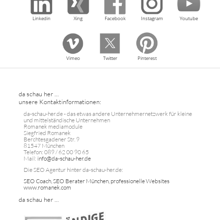
Linkedin
Xing
Facebook
Instagram
Youtube
Vimeo
Twitter
Pinterest
da schau her ...
unsere Kontaktinformationen:
da-schau-her.de - das etwas andere Unternehmernetzwerk für kleine
und mittelständische Unternehmen
Romanek mediamodule
Siegfried Romanek
Berchtesgadener Str. 9
81547 München
Telefon: 089 / 62 00 90 65
Mail:
info@da-schau-her.de
Die SEO Agentur hinter da-schau-her.de:
SEO Coach, SEO Berater München, professionelle Websites
www.romanek.com
da schau her ...