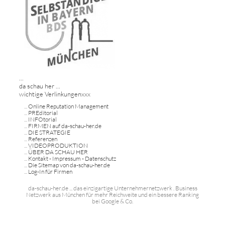
...
da schau her ...
wichtige Verlinkungenxxx
...
Online Reputation Management
...
PREditorial
...
INFOtorial
...
FIRMEN auf da-schau-her.de
...
DIE STRATEGIE
...
Referenzen
...
VIDEOPRODUKTION
...
ÜBER DA SCHAU HER
...
Kontakt - Impressum - Datenschutz
...
Die Sitemap von da-schau-her.de
...
Log-In für Firmen
da-schau-her.de ... das einzigartige Unternehmernetzwerk . Business
Netzwerk aus München für mehr Reichweite und ein bessere Ranking
bei Google & Co.