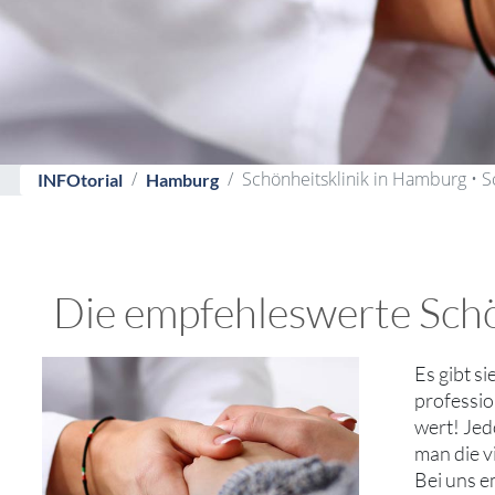
Schönheitsklinik in Hamburg • 
INFOtorial
Hamburg
Die empfehleswerte Schön
Es gibt s
professio
wert! Jed
man die v
Bei uns 