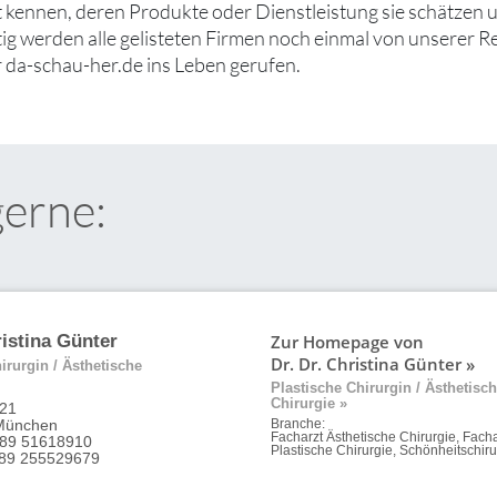
ut kennen, deren Produkte oder Dienstleistung sie schätzen
tig werden alle gelisteten Firmen noch einmal von unserer R
 da-schau-her.de ins Leben gerufen.
gerne:
Zur Homepage von
ristina Günter
Dr. Dr. Christina Günter »
irurgin / Ästhetische
Plastische Chirurgin / Ästhetisc
Chirurgie »
 21
München
Branche:
Facharzt Ästhetische Chirurgie, Facha
 89 51618910
Plastische Chirurgie, Schönheitschiru
9 89 255529679