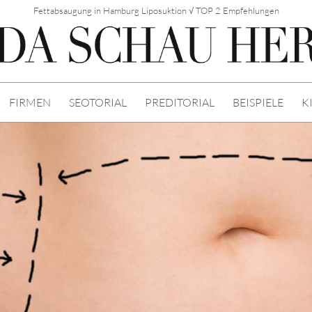
Fettabsaugung in Hamburg Liposuktion √ TOP 2 Empfehlungen
FIRMEN
SEOTORIAL
PREDITORIAL
BEISPIELE
K