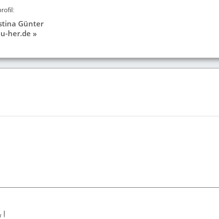
ofil:
istina Günter
u-her.de »
!