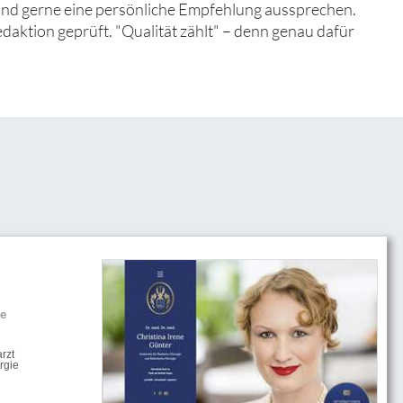
 und gerne eine persönliche Empfehlung aussprechen.
edaktion geprüft. "Qualität zählt" – denn genau dafür
he
rzt
rgie