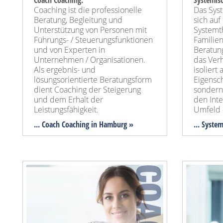
Coach Coaching:
Systemisc
Coaching ist die professionelle
Das Sys
Beratung, Begleitung und
sich auf
Unterstützung von Personen mit
Systemt
Führungs- / Steuerungsfunktionen
Familie
und von Experten in
Beratung
Unternehmen / Organisationen.
das Ver
Als ergebnis- und
isoliert
lösungsorientierte Beratungsform
Eigensch
dient Coaching der Steigerung
sondern
und dem Erhalt der
den Int
Leistungsfähigkeit.
Umfeld 
... Coach Coaching in Hamburg »
... Syste