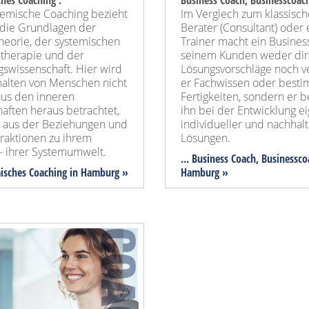
hes Coaching :
Business Coach, Businesscoac
temische Coaching bezieht
Im Verglech zum klassisc
 die Grundlagen der
Berater (Consultant) oder
heorie, der systemischen
Trainer macht ein Busines
ntherapie und der
seinem Kunden weder dir
swissenschaft. Hier wird
Lösungsvorschläge noch ve
halten von Menschen nicht
er Fachwissen oder best
 aus den inneren
Fertigkeiten, sondern er b
aften heraus betrachtet,
ihn bei der Entwicklung e
 aus der Beziehungen und
individueller und nachhalt
eraktionen zu ihrem
Lösungen.
- ihrer Systemumwelt.
... Business Coach, Businessco
misches Coaching in Hamburg »
Hamburg »