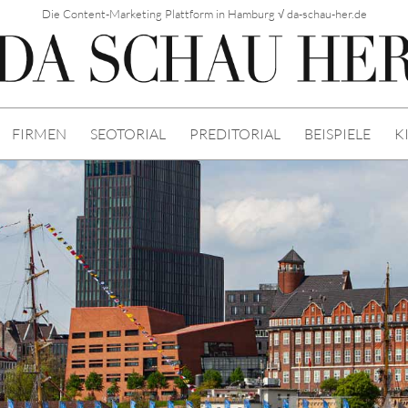
Die Content-Marketing Plattform in Hamburg √ da-schau-her.de
FIRMEN
SEOTORIAL
PREDITORIAL
BEISPIELE
K