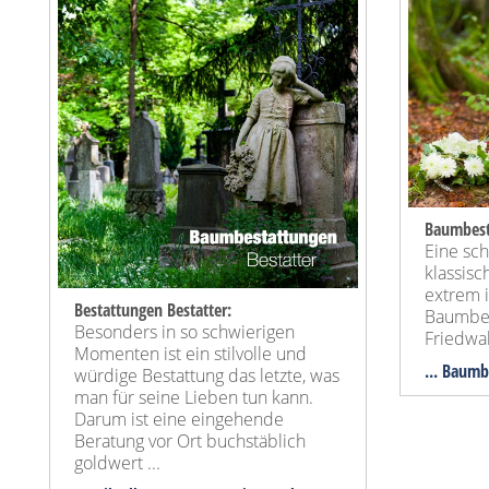
Baumbest
Eine sc
klassis
extrem 
Bestattungen Bestatter:
Baumbes
Besonders in so schwierigen
Friedwa
Momenten ist ein stilvolle und
... Baum
würdige Bestattung das letzte, was
man für seine Lieben tun kann.
Darum ist eine eingehende
Beratung vor Ort buchstäblich
goldwert ...