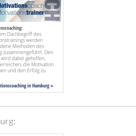
onscoaching:
em Dachbegriff des
ionstrainings werden
edene Methoden des
g zusammengeführt. Den
 wird dabei geholfen,
 erreichen, die Motivation
hen und den Erfolg zu
.
ationscoaching in Hamburg »
urg: