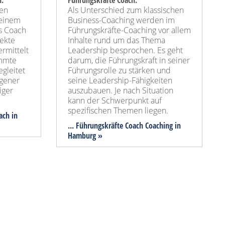
h:
Führungskräfte Coach:
hen
Als Unterschied zum klassischen
 einem
Business-Coaching werden im
s Coach
Führungskräfte-Coaching vor allem
ekte
Inhalte rund um das Thema
rmittelt
Leadership besprochen. Es geht
immte
darum, die Führungskraft in seiner
egleitet
Führungsrolle zu stärken und
igener
seine Leadership-Fähigkeiten
iger
auszubauen. Je nach Situation
kann der Schwerpunkt auf
spezifischen Themen liegen.
ach in
... Führungskräfte Coach Coaching in
Hamburg »