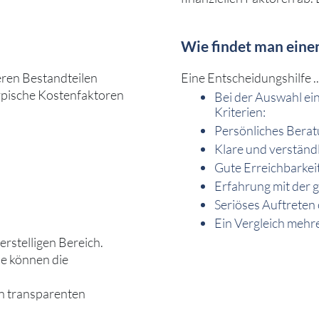
Wie findet man eine
eren Bestandteilen
Eine Entscheidungshilfe ..
ypische Kostenfaktoren
Bei der Auswahl ei
Kriterien:
Persönliches Bera
Klare und verständ
Gute Erreichbarkeit
Erfahrung mit der 
Seriöses Auftreten
Ein Vergleich mehre
rstelligen Bereich.
e können die
en transparenten