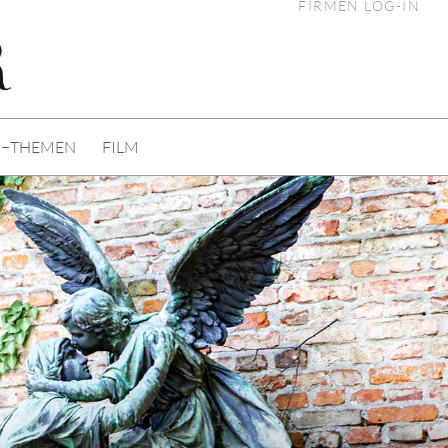
FIRMEN LOG-IN
I−THEMEN
FILM