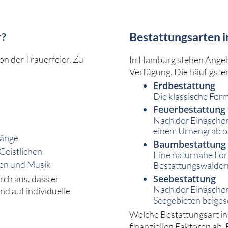
Bestattungsarten 
r?
on der Trauerfeier. Zu
In Hamburg stehen Angeh
Verfügung. Die häufigsten
Erdbestattung
Die klassische Form
Feuerbestattung
Nach der Einäscheru
einem Urnengrab o
gänge
Baumbestattung 
Geistlichen
Eine naturnahe For
hen und Musik
Bestattungswäldern
Seebestattung
rch aus, dass er
Nach der Einäscher
nd auf individuelle
Seegebieten beiges
Welche Bestattungsart in
finanziellen Faktoren ab. 