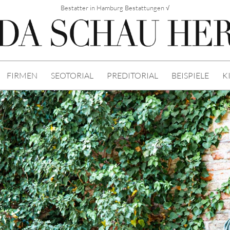
Bestatter in Hamburg Bestattungen √
FIRMEN
SEOTORIAL
PREDITORIAL
BEISPIELE
K