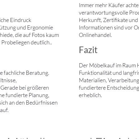
Immer mehr Käufer achten 
verantwortungsvolle Pro
liche Eindruck
Herkunft, Zertifikate un
stützung und Ergonomie
Informationen sind vor Or
chiede, die auf Fotos kaum
Onlinehandel.
Probeliegen deutlich..
Fazit
Der Möbelkauf im Raum Ha
ie fachliche Beratung.
Funktionalität und langf
tnisse,
Materialien, Verarbeitung
 Gerade bei größeren
fundiertere Entscheidung
ne fundierte Planung,
erheblich.
 sich an den Bedürfnissen
auf.