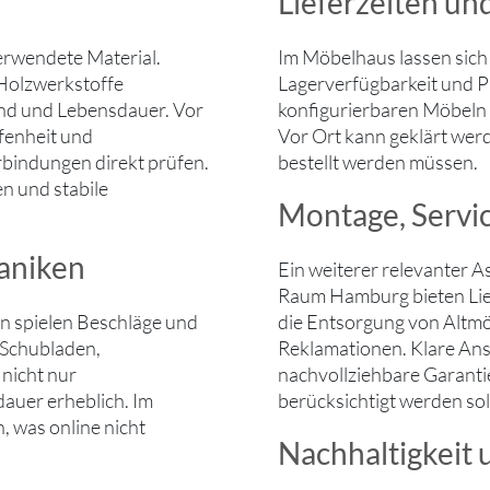
Lieferzeiten un
erwendete Material.
Im Möbelhaus lassen sich 
 Holzwerkstoffe
Lagerverfügbarkeit und P
wand und Lebensdauer. Vor
konfigurierbaren Möbeln 
fenheit und
Vor Ort kann geklärt werd
bindungen direkt prüfen.
bestellt werden müssen.
n und stabile
Montage, Servi
aniken
Ein weiterer relevanter A
Raum Hamburg bieten Lie
 spielen Beschläge und
die Entsorgung von Altmö
 Schubladen,
Reklamationen. Klare Ans
 nicht nur
nachvollziehbare Garanti
auer erheblich. Im
berücksichtigt werden sol
 was online nicht
Nachhaltigkeit 