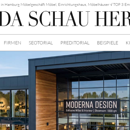
 in Hamburg Möbelgeschäft Möbel, Einrichtungshaus, Möbelhäuser √ TOP 3 Em
FIRMEN
SEOTORIAL
PREDITORIAL
BEISPIELE
K