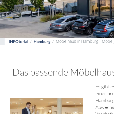
Möbelhaus in Hamburg • Möbel
INFOtorial
Hamburg
Das passende Möbelhaus 
Es gibt e
einer pr
Hamburg.
Abwechsl
Werbefro