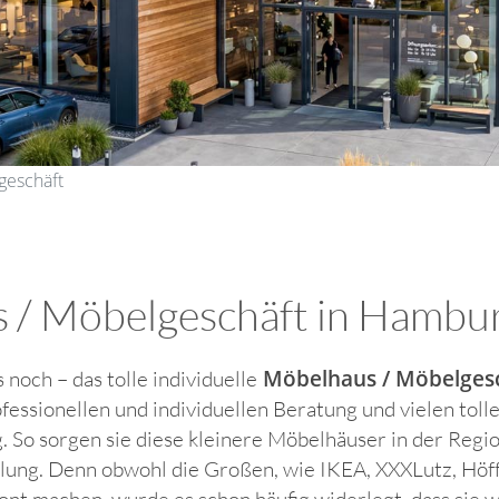
geschäft
/ Möbelgeschäft in Hamburg 
Möbelhaus / Möbelgesc
s noch – das tolle individuelle
ofessionellen und individuellen Beratung und vielen tol
 So sorgen sie diese kleinere Möbelhäuser in der Region
ung. Denn obwohl die Großen, wie IKEA, XXXLutz, Höffn
nt machen, wurde es schon häufig widerlegt, dass sie 