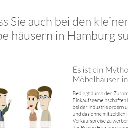
s Sie auch bei den kleine
elhäusern in Hamburg su
Es ist ein Myth
Möbelhäuser in
Bedingt durch den Zusamm
Einkaufsgemeinschaften k
bei der Industrie ordern
und das ohne mit zeitlich 
Verkaufspreise zu werben
der Region Hamburg ohne