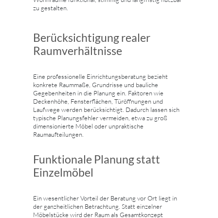
zu gestalten.
Berücksichtigung realer
Raumverhältnisse
Eine professionelle Einrichtungsberatung bezieht
konkrete Raummaße, Grundrisse und bauliche
Gegebenheiten in die Planung ein. Faktoren wie
Deckenhöhe, Fensterflächen, Türöffnungen und
Laufwege werden berücksichtigt. Dadurch lassen sich
typische Planungsfehler vermeiden, etwa zu groß
dimensionierte Möbel oder unpraktische
Raumaufteilungen.
Funktionale Planung statt
Einzelmöbel
Ein wesentlicher Vorteil der Beratung vor Ort liegt in
der ganzheitlichen Betrachtung. Statt einzelner
Möbelstücke wird der Raum als Gesamtkonzept