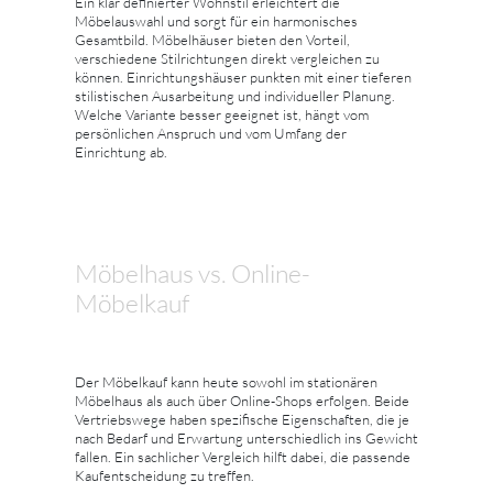
Ein klar definierter Wohnstil erleichtert die
Möbelauswahl und sorgt für ein harmonisches
Gesamtbild. Möbelhäuser bieten den Vorteil,
verschiedene Stilrichtungen direkt vergleichen zu
können. Einrichtungshäuser punkten mit einer tieferen
stilistischen Ausarbeitung und individueller Planung.
Welche Variante besser geeignet ist, hängt vom
persönlichen Anspruch und vom Umfang der
Einrichtung ab.
Möbelhaus vs. Online-
Möbelkauf
Der Möbelkauf kann heute sowohl im stationären
Möbelhaus als auch über Online-Shops erfolgen. Beide
Vertriebswege haben spezifische Eigenschaften, die je
nach Bedarf und Erwartung unterschiedlich ins Gewicht
fallen. Ein sachlicher Vergleich hilft dabei, die passende
Kaufentscheidung zu treffen.