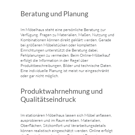
Beratung und Planung
Im Möbelhaus steht eine persönliche Beratung zur
Verfügung. Fragen zu Materialien, Maßen, Nutzung und
Kombinationen können direkt geklärt werden. Gerade
bei größeren Möbelstücken oder kompletten
Einrichtungen unterstützt die Beratung dabei,
Fehlplanungen zu vermeiden. Beim Online-Möbelkauf
erfolgt die Information in der Regel über
Produktbeschreibungen, Bilder und technische Daten.
Eine individuelle Planung ist meist nur eingeschränkt
oder gar nicht möglich.
Produktwahrnehmung und
Qualitätseindruck
Im stationären Möbelhaus lassen sich Möbel anfassen,
ausprobieren und im Raum erleben. Materialien,
Oberflächen, Sitzkomfort und Verarbeitungsdetails
können realistisch eingeschätzt werden. Online erfolgt