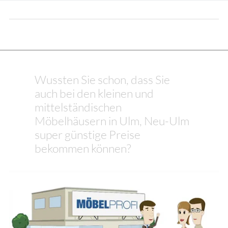
Wussten Sie schon, dass Sie
auch bei den kleinen und
mittelständischen
Möbelhäusern in Ulm, Neu-Ulm
super günstige Preise
bekommen können?