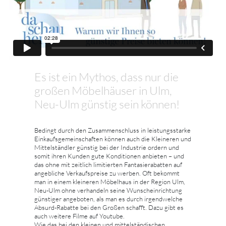
Es ist ein Mythos, dass nur die
großen Möbelhäuser in Ulm,
Neu-Ulm günstig sein können!
Bedingt durch den Zusammenschluss in leistungsstarke
Einkaufsgemeinschaften können auch die Kleineren und
Mittelständler günstig bei der Industrie ordern und
somit ihren Kunden gute Konditionen anbieten – und
das ohne mit zeitlich limitierten Fantasierabatten auf
angebliche Verkaufspreise zu werben. Oft bekommt
man in einem kleineren Möbelhaus in der Region Ulm,
Neu-Ulm ohne verhandeln seine Wunscheinrichtung
günstiger angeboten, als man es durch irgendwelche
Absurd-Rabatte bei den Großen schafft. Dazu gibt es
auch weitere Filme auf Youtube.
Wie das bei den kleinen und mittelständischen