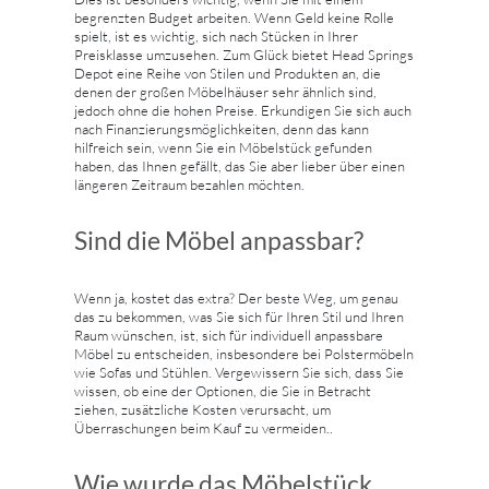
begrenzten Budget arbeiten. Wenn Geld keine Rolle
spielt, ist es wichtig, sich nach Stücken in Ihrer
Preisklasse umzusehen. Zum Glück bietet Head Springs
Depot eine Reihe von Stilen und Produkten an, die
denen der großen Möbelhäuser sehr ähnlich sind,
jedoch ohne die hohen Preise. Erkundigen Sie sich auch
nach Finanzierungsmöglichkeiten, denn das kann
hilfreich sein, wenn Sie ein Möbelstück gefunden
haben, das Ihnen gefällt, das Sie aber lieber über einen
längeren Zeitraum bezahlen möchten.
Sind die Möbel anpassbar?
Wenn ja, kostet das extra? Der beste Weg, um genau
das zu bekommen, was Sie sich für Ihren Stil und Ihren
Raum wünschen, ist, sich für individuell anpassbare
Möbel zu entscheiden, insbesondere bei Polstermöbeln
wie Sofas und Stühlen. Vergewissern Sie sich, dass Sie
wissen, ob eine der Optionen, die Sie in Betracht
ziehen, zusätzliche Kosten verursacht, um
Überraschungen beim Kauf zu vermeiden..
Wie wurde das Möbelstück