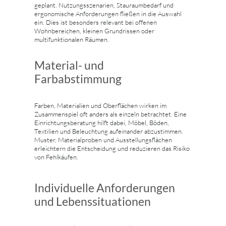
geplant. Nutzungsszenarien, Stauraumbedarf und
ergonomische Anforderungen fließen in die Auswahl
ein. Dies ist besonders relevant bei offenen
Wohnbereichen, kleinen Grundrissen oder
multifunktionalen Räumen.
Material- und
Farbabstimmung
Farben, Materialien und Oberflächen wirken im
Zusammenspiel oft anders als einzeln betrachtet. Eine
Einrichtungsberatung hilft dabei, Möbel, Böden,
Textilien und Beleuchtung aufeinander abzustimmen.
Muster, Materialproben und Ausstellungsflächen
erleichtern die Entscheidung und reduzieren das Risiko
von Fehlkäufen.
Individuelle Anforderungen
und Lebenssituationen