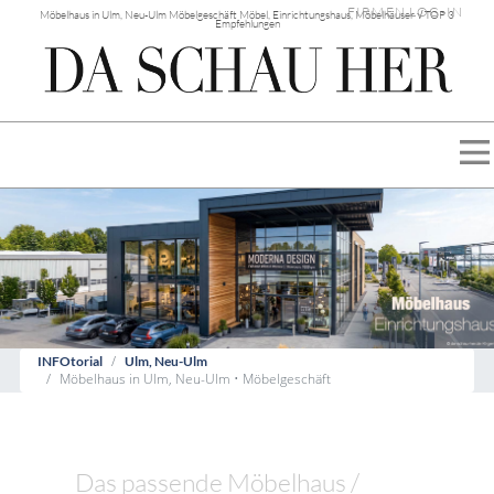
FIRMEN LOG-IN
Möbelhaus in Ulm, Neu-Ulm Möbelgeschäft Möbel, Einrichtungshaus, Möbelhäuser √ TOP 3
Empfehlungen
INFOtorial
Ulm, Neu-Ulm
Möbelhaus in Ulm, Neu-Ulm • Möbelgeschäft
Das passende Möbelhaus /