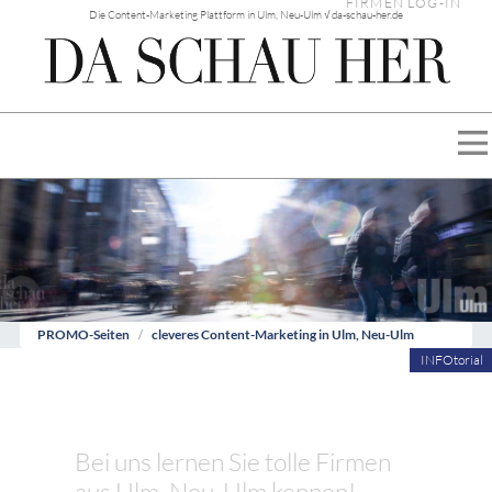
FIRMEN LOG-IN
Die Content-Marketing Plattform in Ulm, Neu-Ulm √ da-schau-her.de
PROMO-Seiten
cleveres Content-Marketing in Ulm, Neu-Ulm
INFOtorial
Bei uns lernen Sie tolle Firmen
aus Ulm, Neu-Ulm kennen!