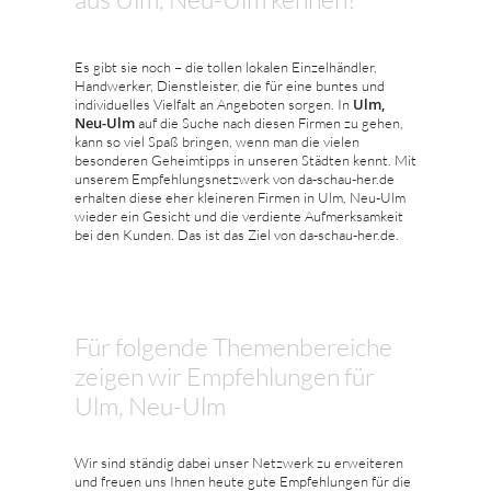
Es gibt sie noch – die tollen lokalen Einzelhändler,
Handwerker, Dienstleister, die für eine buntes und
Ulm,
individuelles Vielfalt an Angeboten sorgen. In
Neu-Ulm
auf die Suche nach diesen Firmen zu gehen,
kann so viel Spaß bringen, wenn man die vielen
besonderen Geheimtipps in unseren Städten kennt. Mit
unserem Empfehlungsnetzwerk von da-schau-her.de
erhalten diese eher kleineren Firmen in Ulm, Neu-Ulm
wieder ein Gesicht und die verdiente Aufmerksamkeit
bei den Kunden. Das ist das Ziel von da-schau-her.de.
Für folgende Themenbereiche
zeigen wir Empfehlungen für
Ulm, Neu-Ulm
Wir sind ständig dabei unser Netzwerk zu erweiteren
und freuen uns Ihnen heute gute Empfehlungen für die