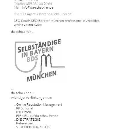
Telefon: 089 / 62 00 90 65
Mail:
info@da-schau-her.de
Die SEO Agentur hinter da-schau-her.de:
SEO Coach, SEO Berater München, professionelle Websites
www.romanek.com
da schau her ...
...
da schau her ...
wichtige Verlinkungenxxx
...
Online Reputation Management
...
PREditorial
...
INFOtorial
...
FIRMEN auf da-schau-her.de
...
DIE STRATEGIE
...
Referenzen
...
VIDEOPRODUKTION