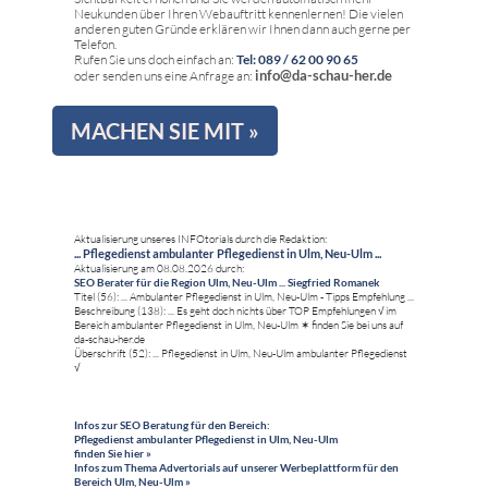
Neukunden über Ihren Webauftritt kennenlernen! Die vielen
anderen guten Gründe erklären wir Ihnen dann auch gerne per
Telefon.
Rufen Sie uns doch einfach an:
Tel: 089 / 62 00 90 65
info@da-schau-her.de
oder senden uns eine Anfrage an:
MACHEN SIE MIT »
Aktualisierung unseres INFOtorials durch die Redaktion:
... Pflegedienst ambulanter Pflegedienst in Ulm, Neu-Ulm ...
Aktualisierung am 08.08.2026 durch:
SEO Berater für die Region Ulm, Neu-Ulm ... Siegfried Romanek
Titel (56): ... Ambulanter Pflegedienst in Ulm, Neu-Ulm - Tipps Empfehlung ...
Beschreibung (138): ... Es geht doch nichts über TOP Empfehlungen √ im
Bereich ambulanter Pflegedienst in Ulm, Neu-Ulm ✶ finden Sie bei uns auf
da-schau-her.de
Überschrift (52): ... Pflegedienst in Ulm, Neu-Ulm ambulanter Pflegedienst
√
Infos zur SEO Beratung für den Bereich:
Pflegedienst ambulanter Pflegedienst in Ulm, Neu-Ulm
finden Sie hier »
Infos zum Thema Advertorials auf unserer Werbeplattform für den
Bereich Ulm, Neu-Ulm »