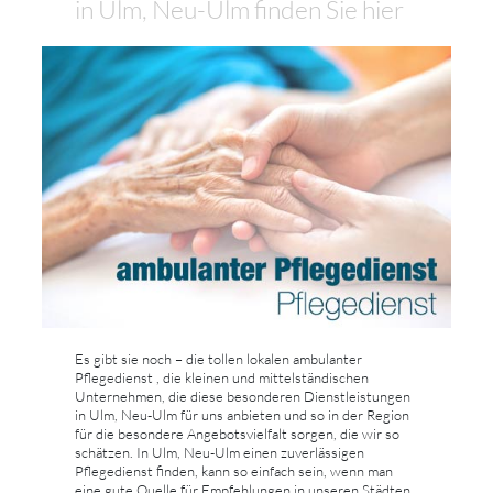
in Ulm, Neu-Ulm finden Sie hier
Es gibt sie noch – die tollen lokalen ambulanter
Pflegedienst , die kleinen und mittelständischen
Unternehmen, die diese besonderen Dienstleistungen
in Ulm, Neu-Ulm für uns anbieten und so in der Region
für die besondere Angebotsvielfalt sorgen, die wir so
schätzen. In Ulm, Neu-Ulm einen zuverlässigen
Pflegedienst finden, kann so einfach sein, wenn man
eine gute Quelle für Empfehlungen in unseren Städten