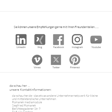
Sie können unsere Empfehlungen gerne mit Ihren Freunden teilen ... ...
Linkedin
Xing
Facebook
Instagram
Youtube
Vimeo
Twitter
Pinterest
da schau her ...
unsere Kontaktinformationen:
da-schau-her.de - das etwas andere Unternehmernetzwerk für kleine
und mittelständische Unternehmen
Romanek mediamodule
Siegfried Romanek
Berchtesgadener Str. 9
81547 München