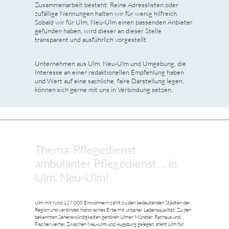
Zusammenarbeit besteht. Reine Adresslisten oder
zufällige Nennungen halten wir für wenig hilfreich.
Sobald wir für Ulm, Neu-Ulm einen passenden Anbieter
gefunden haben, wird dieser an dieser Stelle
transparent und ausführlich vorgestellt.
Unternehmen aus Ulm, Neu-Ulm und Umgebung, die
Interesse an einer redaktionellen Empfehlung haben
und Wert auf eine sachliche, faire Darstellung legen,
können sich gerne mit uns in Verbindung setzen.
Thema: Pflegedienst
ambulanter Pflegedienst ... in
Ulm, Neu-Ulm!
Ulm mit rund 127.000 Einwohnern zählt zu den bedeutenden Städten der
Region und verbindet historisches Erbe mit urbaner Lebensqualität. Zu den
bekannten Sehenswürdigkeiten gehören Ulmer Münster, Rathaus und
Fischerviertel. Zwischen Neu-Ulm und Augsburg gelegen, steht Ulm für