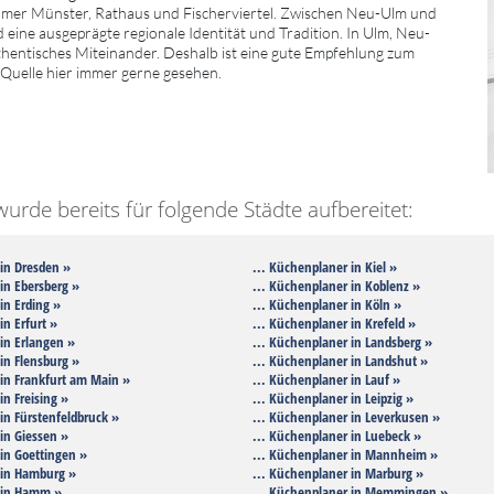
lmer Münster, Rathaus und Fischerviertel. Zwischen Neu-Ulm und
d eine ausgeprägte regionale Identität und Tradition. In Ulm, Neu-
thentisches Miteinander. Deshalb ist eine gute Empfehlung zum
n Quelle hier immer gerne gesehen.
rde bereits für folgende Städte aufbereitet:
 in Dresden »
... Küchenplaner in Kiel »
in Ebersberg »
... Küchenplaner in Koblenz »
in Erding »
... Küchenplaner in Köln »
in Erfurt »
... Küchenplaner in Krefeld »
in Erlangen »
... Küchenplaner in Landsberg »
in Flensburg »
... Küchenplaner in Landshut »
 in Frankfurt am Main »
... Küchenplaner in Lauf »
in Freising »
... Küchenplaner in Leipzig »
in Fürstenfeldbruck »
... Küchenplaner in Leverkusen »
in Giessen »
... Küchenplaner in Luebeck »
in Goettingen »
... Küchenplaner in Mannheim »
 in Hamburg »
... Küchenplaner in Marburg »
 in Hamm »
... Küchenplaner in Memmingen »