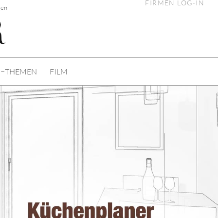
FIRMEN LOG-IN
gen
I−THEMEN
FILM