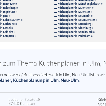
 in Hannover »
... Küchenplaner in Mönchengladbach »
in Heidelberg »
... Küchenplaner in Muenchen »
in Ingolstadt »
... Küchenplaner in Muenster »
in Jena »
... Küchenplaner in Neumarkt »
in Kaiserslautern »
... Küchenplaner in Neumuenster »
in Karlsruhe »
... Küchenplaner in Nuernberg »
in Kassel »
... Küchenplaner in Oldenburg »
 in Kelheim »
... Küchenplaner in Osnabrueck »
 in Kempten »
... Küchenplaner in Paderborn »
sen zum Thema Küchenplaner in Ulm,
netzwerk / Business Netzwerk in Ulm, Neu-Ulm listen wir 
laner, Küchenplanung in Ulm, Neu-Ulm
.
Laubener Straße 18
Küch
87410 Kempten
R&S 