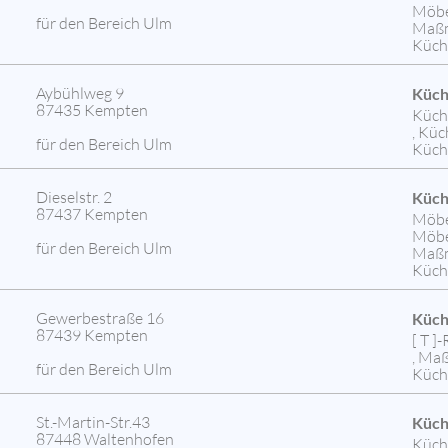
Möbe
für den Bereich Ulm
Maßm
Küch
Aybühlweg 9
Küch
87435 Kempten
Küche
, Kü
für den Bereich Ulm
Küch
Dieselstr. 2
Küch
87437 Kempten
Möbe
Möbe
für den Bereich Ulm
Maßm
Küch
Gewerbestraße 16
Küch
87439 Kempten
[ T 
, Ma
für den Bereich Ulm
Küch
St.-Martin-Str.43
Küch
87448 Waltenhofen
Küch