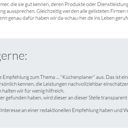
er, die sie gut kennen, deren Produkte oder Dienstleistung
g aussprechen. Gleichzeitig werden alle gelisteten Firmen 
denn genau dafür haben wir da-schau-her.de ins Leben geruf
gerne:
e Empfehlung zum Thema ... "Küchenplaner" aus. Das ist ei
rsönlich kennen, die Leistungen nachvollziehbar einschät
halten wir für wenig hilfreich.
 gefunden haben, wird dieser an dieser Stelle transparent 
eresse an einer redaktionellen Empfehlung haben und Wert 