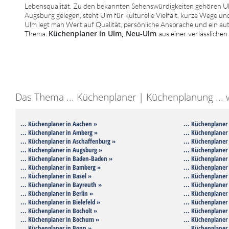
Lebensqualität. Zu den bekannten Sehenswürdigkeiten gehören U
Augsburg gelegen, steht Ulm für kulturelle Vielfalt, kurze Wege un
Ulm legt man Wert auf Qualität, persönliche Ansprache und ein au
Küchenplaner in Ulm, Neu-Ulm
Thema:
aus einer verlässliche
Das Thema ... Küchenplaner | Küchenplanung ... wu
... Küchenplaner in Aachen »
... Küchenplaner
... Küchenplaner in Amberg »
... Küchenplaner 
... Küchenplaner in Aschaffenburg »
... Küchenplaner 
... Küchenplaner in Augsburg »
... Küchenplaner 
... Küchenplaner in Baden-Baden »
... Küchenplaner 
... Küchenplaner in Bamberg »
... Küchenplaner 
... Küchenplaner in Basel »
... Küchenplaner
... Küchenplaner in Bayreuth »
... Küchenplaner 
... Küchenplaner in Berlin »
... Küchenplaner 
... Küchenplaner in Bielefeld »
... Küchenplaner 
... Küchenplaner in Bocholt »
... Küchenplaner 
... Küchenplaner in Bochum »
... Küchenplaner
... Küchenplaner in Bonn »
... Küchenplaner