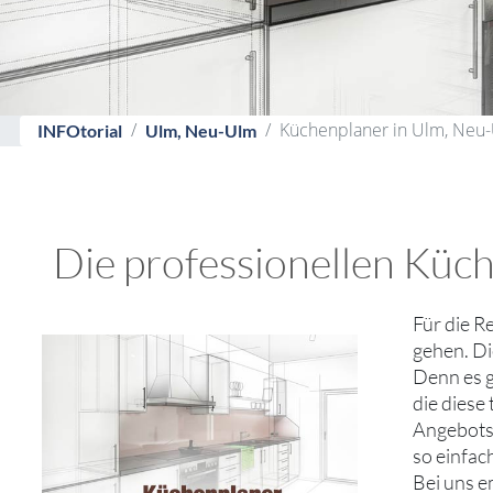
Küchenplaner in Ulm, Neu
INFOtorial
Ulm, Neu-Ulm
Die professionellen Küch
Für die R
gehen. Di
Denn es g
die diese
Angebotsv
so einfac
Bei uns e