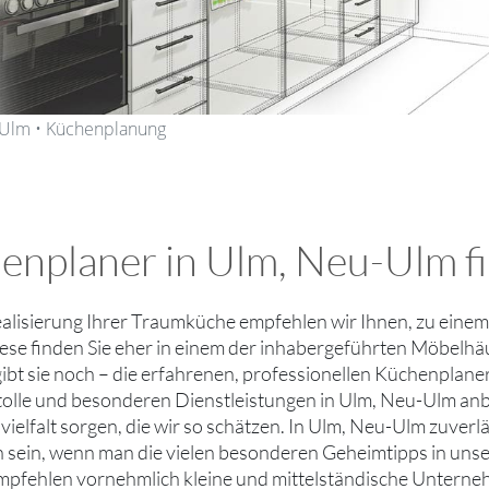
-Ulm • Küchenplanung
enplaner in Ulm, Neu-Ulm fi
ealisierung Ihrer Traumküche empfehlen wir Ihnen, zu eine
ese finden Sie eher in einem der inhabergeführten Möbelh
ibt sie noch – die erfahrenen, professionellen Küchenplane
 tolle und besonderen Dienstleistungen in Ulm, Neu-Ulm anb
ielfalt sorgen, die wir so schätzen. In Ulm, Neu-Ulm zuve
h sein, wenn man die vielen besonderen Geheimtipps in unse
mpfehlen vornehmlich kleine und mittelständische Untern