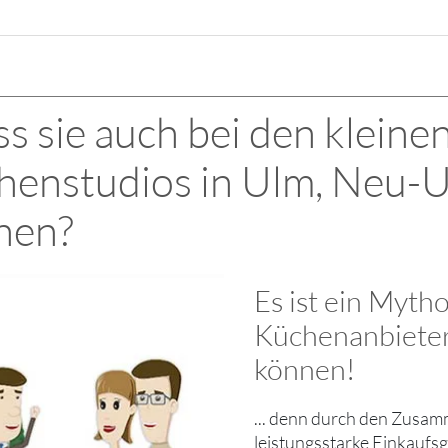
s sie auch bei den kleine
henstudios in Ulm, Neu-U
nen?
Es ist ein Myth
Küchenanbieter
können!
... denn durch den Zusam
leistungsstarke Einkaufs