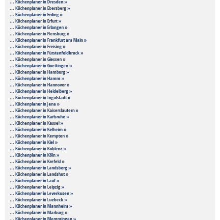
... Küchenplaner in Dresden »
... Küchenplaner in Ebersberg »
... Küchenplaner in Erding »
... Küchenplaner in Erfurt »
... Küchenplaner in Erlangen »
... Küchenplaner in Flensburg »
... Küchenplaner in Frankfurt am Main »
... Küchenplaner in Freising »
... Küchenplaner in Fürstenfeldbruck »
... Küchenplaner in Giessen »
... Küchenplaner in Goettingen »
... Küchenplaner in Hamburg »
... Küchenplaner in Hamm »
... Küchenplaner in Hannover »
... Küchenplaner in Heidelberg »
... Küchenplaner in Ingolstadt »
... Küchenplaner in Jena »
... Küchenplaner in Kaiserslautern »
... Küchenplaner in Karlsruhe »
... Küchenplaner in Kassel »
... Küchenplaner in Kelheim »
... Küchenplaner in Kempten »
... Küchenplaner in Kiel »
... Küchenplaner in Koblenz »
... Küchenplaner in Köln »
... Küchenplaner in Krefeld »
... Küchenplaner in Landsberg »
... Küchenplaner in Landshut »
... Küchenplaner in Lauf »
... Küchenplaner in Leipzig »
... Küchenplaner in Leverkusen »
... Küchenplaner in Luebeck »
... Küchenplaner in Mannheim »
... Küchenplaner in Marburg »
... Küchenplaner in Memmingen »