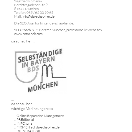
Siegfried Romanek
Berchtesgadener Str. 9
81547 München
Telefon: 089 / 62 00 90 65
Mail:
info@da-schau-her.de
Die SEO Agentur hinter da-schau-her.de:
SEO Coach, SEO Berater München, professionelle Websites
www.romanek.com
da schau her ...
...
da schau her ...
wichtige Verlinkungenxxx
...
Online Reputation Management
...
PREditorial
...
INFOtorial
...
FIRMEN auf da-schau-her.de
...
DIE STRATEGIE