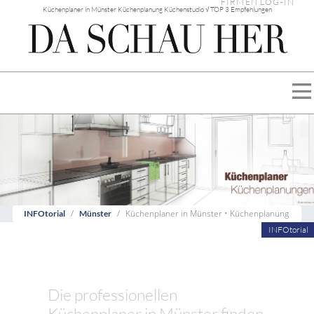
FIRMEN LOG-IN
Küchenplaner in Münster Küchenplanung Küchenstudio √ TOP 3 Empfehlungen
Küchenplaner in Münster • Küchenplanung
INFOtorial
Münster
INFOtorial
Die professionellen
Küchenplaner in Münster finden