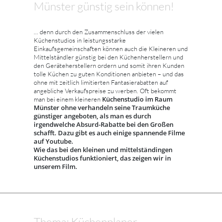
Münster günstig sein können!
... denn durch den Zusammenschluss der vielen
Küchenstudios in leistungsstarke
Einkaufsgemeinschaften können auch die Kleineren und
Mittelständler günstig bei den Küchenherstellern und
den Geräteherstellern ordern und somit ihren Kunden
tolle Küchen zu guten Konditionen anbieten – und das
ohne mit zeitlich limitierten Fantasierabatten auf
angebliche Verkaufspreise zu werben. Oft bekommt
Küchenstudio im Raum
man bei einem kleineren
Münster ohne verhandeln seine Traumküche
günstiger angeboten, als man es durch
irgendwelche Absurd-Rabatte bei den Großen
schafft. Dazu gibt es auch einige spannende Filme
auf Youtube.
Wie das bei den kleinen und mittelständingen
Küchenstudios funktioniert, das zeigen wir in
unserem Film.
Thema: Küchenplaner