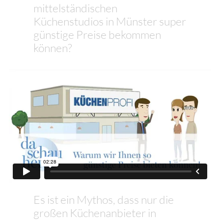
mittelständischen
Küchenstudios in Münster super
günstige Preise bekommen
können?
Es ist ein Mythos, dass nur die
großen Küchenanbieter in