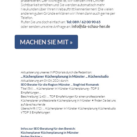
präsentieren. Der wichtigst ist, wir werden Ihre Online-
Sichtbarkeit erhöhen und Sie werden automatisch mehr
Neukunden über Ihren Webauftritt kennenlernen! Die vielen
anderen guten Gründe erklären wir Ihnen dann auch gerne per
Telefon.
Rufen Sie uns doch einfach an:
Tel: 089 / 62 00 90 65
info@da-schau-her.de
oder senden uns eine Anfrage an:
MACHEN SIE MIT »
Aktualisierung unseres INFOtorials durch die Redaktion:
... Küchenplaner Küchenplanung in Münster ... Küchenstudio
Aktualisierung am 09.08.2026 durch:
SEO Berater für die Region Münster ... Siegfried Romanek
Titel (58): ... Küchenplaner in Münster Küchenplanung - TOP 3
Empfehlungen ...
Beschreibung (140): ... TOP Empfehlungen für einen professionellen
Küchenplaner professionelle Küchenplanung in Münster ✶ finden Sie bei uns
auf da-schau-her.de
Überschrift (72): ... Küchenplaner in Münster Küchenplanung Küchenstudio
√ TOP 3 Empfehlungen
Infos zur SEO Beratung für den Bereich:
Küchenplaner Küchenplanung in Münster
finden Sie hier »