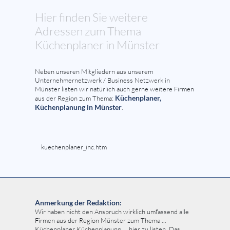
Hier finden Sie weitere
Adressen zum Thema
Küchenplaner in Münster
Neben unseren Mitgliedern aus unserem
Unternehmernetzwerk / Business Netzwerk in
Münster listen wir natürlich auch gerne weitere Firmen
Küchenplaner,
aus der Region zum Thema:
Küchenplanung in Münster
.
kuechenplaner_inc.htm
Anmerkung der Redaktion:
Wir haben nicht den Anspruch wirklich umfassend alle
Firmen aus der Region Münster zum Thema ...
Küchenplaner Küchenplanung ... hier zu listen. Das