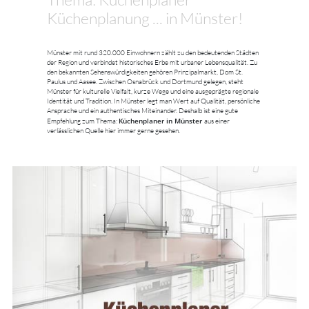
Küchenplanung ... in Münster!
Münster mit rund 320.000 Einwohnern zählt zu den bedeutenden Städten
der Region und verbindet historisches Erbe mit urbaner Lebensqualität. Zu
den bekannten Sehenswürdigkeiten gehören Prinzipalmarkt, Dom St.
Paulus und Aasee. Zwischen Osnabrück und Dortmund gelegen, steht
Münster für kulturelle Vielfalt, kurze Wege und eine ausgeprägte regionale
Identität und Tradition. In Münster legt man Wert auf Qualität, persönliche
Ansprache und ein authentisches Miteinander. Deshalb ist eine gute
Küchenplaner in Münster
Empfehlung zum Thema:
aus einer
verlässlichen Quelle hier immer gerne gesehen.