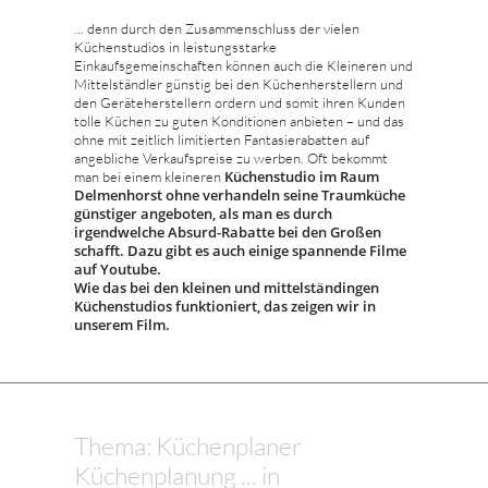
... denn durch den Zusammenschluss der vielen
Küchenstudios in leistungsstarke
Einkaufsgemeinschaften können auch die Kleineren und
Mittelständler günstig bei den Küchenherstellern und
den Geräteherstellern ordern und somit ihren Kunden
tolle Küchen zu guten Konditionen anbieten – und das
ohne mit zeitlich limitierten Fantasierabatten auf
angebliche Verkaufspreise zu werben. Oft bekommt
Küchenstudio im Raum
man bei einem kleineren
Delmenhorst ohne verhandeln seine Traumküche
günstiger angeboten, als man es durch
irgendwelche Absurd-Rabatte bei den Großen
schafft. Dazu gibt es auch einige spannende Filme
auf Youtube.
Wie das bei den kleinen und mittelständingen
Küchenstudios funktioniert, das zeigen wir in
unserem Film.
Thema: Küchenplaner
Küchenplanung ... in