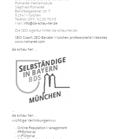
Romanek mediamodule
Siegfried Romanek
Berchtesgadener Str. 9
81547 München
Telefon: 089 / 62 00 90 65
Mail:
info@da-schau-her.de
Die SEO Agentur hinter da-schau-her.de:
SEO Coach, SEO Berater München, professionelle Websites
www.romanek.com
da schau her ...
...
da schau her ...
wichtige Verlinkungenxxx
...
Online Reputation Management
...
PREditorial
...
INFOtorial