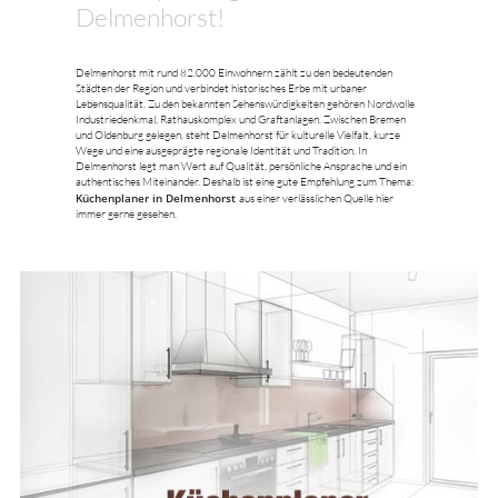
Delmenhorst!
Delmenhorst mit rund 82.000 Einwohnern zählt zu den bedeutenden
Städten der Region und verbindet historisches Erbe mit urbaner
Lebensqualität. Zu den bekannten Sehenswürdigkeiten gehören Nordwolle
Industriedenkmal, Rathauskomplex und Graftanlagen. Zwischen Bremen
und Oldenburg gelegen, steht Delmenhorst für kulturelle Vielfalt, kurze
Wege und eine ausgeprägte regionale Identität und Tradition. In
Delmenhorst legt man Wert auf Qualität, persönliche Ansprache und ein
authentisches Miteinander. Deshalb ist eine gute Empfehlung zum Thema:
Küchenplaner in Delmenhorst
aus einer verlässlichen Quelle hier
immer gerne gesehen.