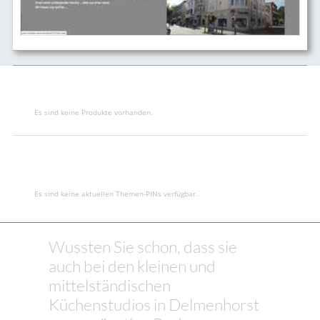
Es sind keine Produkte vorhanden.
Es sind keine aktuellen Themen-PINs verfügbar..
Wussten Sie schon, dass sie
auch bei den kleinen und
mittelständischen
Küchenstudios in Delmenhorst