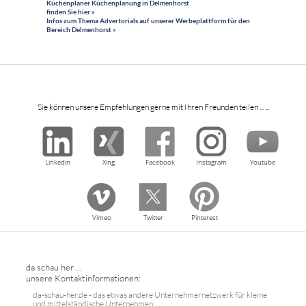
Küchenplaner Küchenplanung in Delmenhorst
finden Sie hier »
Infos zum Thema Advertorials auf unserer Werbeplattform für den
Bereich Delmenhorst »
Sie können unsere Empfehlungen gerne mit Ihren Freunden teilen ... ...
Linkedin
Xing
Facebook
Instagram
Youtube
Vimeo
Twitter
Pinterest
da schau her ...
unsere Kontaktinformationen:
da-schau-her.de - das etwas andere Unternehmernetzwerk für kleine
und mittelständische Unternehmen