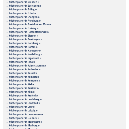
... Küchenplaner in Dresden »
... Küchenplaner in Ebersberg »
... Küchenplaner in Erding »
... Küchenplaner in Erfurt »
... Küchenplaner in Erlangen »
... Küchenplaner in Flensburg »
... Küchenplaner in Frankfurt am Main »
... Küchenplaner in Freising »
... Küchenplaner in Fürstenfeldbruck »
... Küchenplaner in Giessen »
... Küchenplaner in Goettingen »
... Küchenplaner in Hamburg »
... Küchenplaner in Hamm »
... Küchenplaner in Hannover »
... Küchenplaner in Heidelberg »
... Küchenplaner in Ingolstadt »
... Küchenplaner in Jena »
... Küchenplaner in Kaiserslautern »
... Küchenplaner in Karlsruhe »
... Küchenplaner in Kassel »
... Küchenplaner in Kelheim »
... Küchenplaner in Kempten »
... Küchenplaner in Kiel »
... Küchenplaner in Koblenz »
... Küchenplaner in Köln »
... Küchenplaner in Krefeld »
... Küchenplaner in Landsberg »
... Küchenplaner in Landshut »
... Küchenplaner in Lauf »
... Küchenplaner in Leipzig »
... Küchenplaner in Leverkusen »
... Küchenplaner in Luebeck »
... Küchenplaner in Mannheim »
... Küchenplaner in Marburg »
... Küchenplaner in Memmingen »