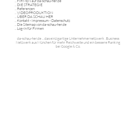
...
FIRMEN auf da-schau-her.de
...
DIE STRATEGIE
...
Referenzen
...
VIDEOPRODUKTION
...
ÜBER DA SCHAU HER
...
Kontakt - Impressum - Datenschutz
...
Die Sitemap von da-schau-her.de
...
Log-In für Firmen
da-schau-her.de ... das einzigartige Unternehmernetzwerk . Business
Netzwerk aus München für mehr Reichweite und ein bessere Ranking
bei Google & Co.