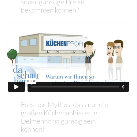
super günstige Preise
bekommen können?
Es ist ein Mythos, dass nur die
großen Küchenanbieter in
Delmenhorst günstig sein
können!