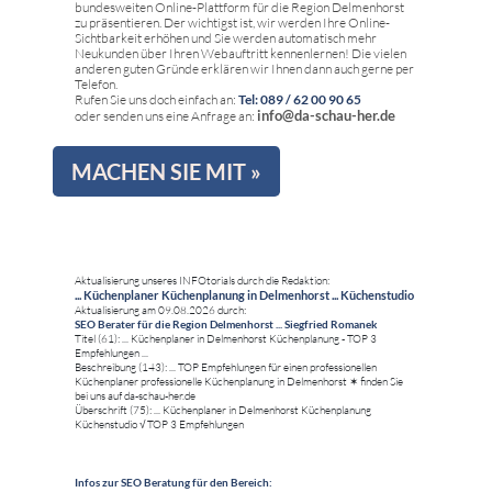
bundesweiten Online-Plattform für die Region Delmenhorst
zu präsentieren. Der wichtigst ist, wir werden Ihre Online-
Sichtbarkeit erhöhen und Sie werden automatisch mehr
Neukunden über Ihren Webauftritt kennenlernen! Die vielen
anderen guten Gründe erklären wir Ihnen dann auch gerne per
Telefon.
Rufen Sie uns doch einfach an:
Tel: 089 / 62 00 90 65
info@da-schau-her.de
oder senden uns eine Anfrage an:
MACHEN SIE MIT »
Aktualisierung unseres INFOtorials durch die Redaktion:
... Küchenplaner Küchenplanung in Delmenhorst ... Küchenstudio
Aktualisierung am 09.08.2026 durch:
SEO Berater für die Region Delmenhorst ... Siegfried Romanek
Titel (61): ... Küchenplaner in Delmenhorst Küchenplanung - TOP 3
Empfehlungen ...
Beschreibung (143): ... TOP Empfehlungen für einen professionellen
Küchenplaner professionelle Küchenplanung in Delmenhorst ✶ finden Sie
bei uns auf da-schau-her.de
Überschrift (75): ... Küchenplaner in Delmenhorst Küchenplanung
Küchenstudio √ TOP 3 Empfehlungen
Infos zur SEO Beratung für den Bereich: