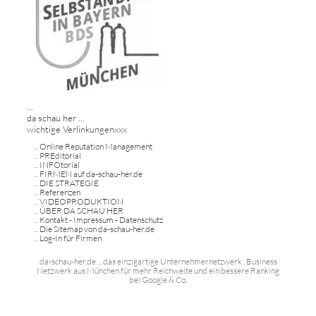
...
da schau her ...
wichtige Verlinkungenxxx
...
Online Reputation Management
...
PREditorial
...
INFOtorial
...
FIRMEN auf da-schau-her.de
...
DIE STRATEGIE
...
Referenzen
...
VIDEOPRODUKTION
...
ÜBER DA SCHAU HER
...
Kontakt - Impressum - Datenschutz
...
Die Sitemap von da-schau-her.de
...
Log-In für Firmen
da-schau-her.de ... das einzigartige Unternehmernetzwerk . Business
Netzwerk aus München für mehr Reichweite und ein bessere Ranking
bei Google & Co.