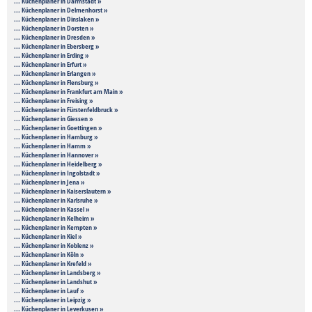
... Küchenplaner in Darmstadt »
... Küchenplaner in Delmenhorst »
... Küchenplaner in Dinslaken »
... Küchenplaner in Dorsten »
... Küchenplaner in Dresden »
... Küchenplaner in Ebersberg »
... Küchenplaner in Erding »
... Küchenplaner in Erfurt »
... Küchenplaner in Erlangen »
... Küchenplaner in Flensburg »
... Küchenplaner in Frankfurt am Main »
... Küchenplaner in Freising »
... Küchenplaner in Fürstenfeldbruck »
... Küchenplaner in Giessen »
... Küchenplaner in Goettingen »
... Küchenplaner in Hamburg »
... Küchenplaner in Hamm »
... Küchenplaner in Hannover »
... Küchenplaner in Heidelberg »
... Küchenplaner in Ingolstadt »
... Küchenplaner in Jena »
... Küchenplaner in Kaiserslautern »
... Küchenplaner in Karlsruhe »
... Küchenplaner in Kassel »
... Küchenplaner in Kelheim »
... Küchenplaner in Kempten »
... Küchenplaner in Kiel »
... Küchenplaner in Koblenz »
... Küchenplaner in Köln »
... Küchenplaner in Krefeld »
... Küchenplaner in Landsberg »
... Küchenplaner in Landshut »
... Küchenplaner in Lauf »
... Küchenplaner in Leipzig »
... Küchenplaner in Leverkusen »