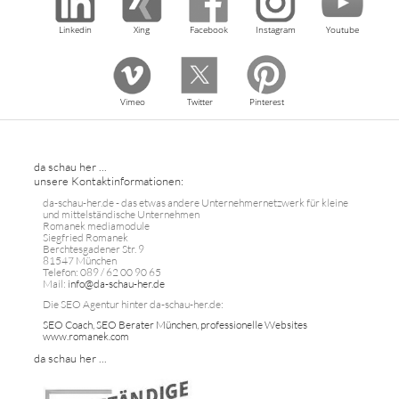
Linkedin
Xing
Facebook
Instagram
Youtube
Vimeo
Twitter
Pinterest
da schau her ...
unsere Kontaktinformationen:
da-schau-her.de - das etwas andere Unternehmernetzwerk für kleine
und mittelständische Unternehmen
Romanek mediamodule
Siegfried Romanek
Berchtesgadener Str. 9
81547 München
Telefon: 089 / 62 00 90 65
Mail:
info@da-schau-her.de
Die SEO Agentur hinter da-schau-her.de:
SEO Coach, SEO Berater München, professionelle Websites
www.romanek.com
da schau her ...