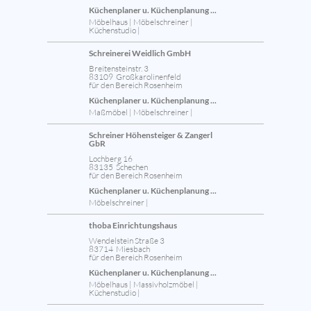
Küchenplaner u. Küchenplanung ...
Möbelhaus | Möbelschreiner |
Küchenstudio |
Schreinerei Weidlich GmbH
Breitensteinstr. 3
83109 Großkarolinenfeld
für den Bereich Rosenheim
Küchenplaner u. Küchenplanung ...
Maßmöbel | Möbelschreiner |
Schreiner Höhensteiger & Zangerl
GbR
Lochberg 16
83135 Schechen
für den Bereich Rosenheim
Küchenplaner u. Küchenplanung ...
Möbelschreiner |
thoba Einrichtungshaus
Wendelstein Straße 3
83714 Miesbach
für den Bereich Rosenheim
Küchenplaner u. Küchenplanung ...
Möbelhaus | Massivholzmöbel |
Küchenstudio |