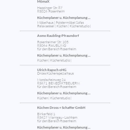
MömaX
Happinger Str. 87
83026 Rosenheim
Küchenplaner u. Küchenplanung ...
Möbelhaus | Polstermöbel Sofas
Relaxsessel | Küchen | Küchenstudio |
Asmo Raubling-Pfraundorf
Rosenheimer Str. 105
83064 RAUBLING
für den Bereich Rosenheim
Küchenplaner u. Küchenplanung ...
Küchen | Küchenstudio |
Ulrich Rapsch oHG
Dross Küchenspezialhaus
Mondscheinweg 24
83671 BENEDIKTBEUERN
für den Bereich Rosenheim
Küchenplaner u. Küchenplanung ...
Küchen | Küchenstudio |
Küchen Dross + Schaffer GmbH
Birkerfeld 1
83627 Warngau - Lochham
für den Bereich Rosenheim
Küchenplaner u. Küchenplanung ...