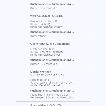
Küchenplaner u. Küchenplanung ...
Küchen | Küchenstudio |
werkhaus GmbH & Co. KG
Rosenheimer Straße 32
83064 Raubling
für den Bereich Rosenheim
Küchenplaner u. Küchenplanung ...
Küchenstudio |
Georg Hahn Küche & Ambiente
Finsterwalder Str. 8
83703 Gmund a. Tegernsee
für den Bereich Rosenheim
Küchenplaner u. Küchenplanung ...
Küchen | Küchenstudio |
Dörfler Wohnen
GÜNTHER DÖRFLER OHG
Kugelmoosstr. 3-7
83071 Stephanskirchen - Schloßberg
für den Bereich Rosenheim
Küchenplaner u. Küchenplanung ...
Möbelhaus | Polstermöbel Sofas
Relaxsessel | Küchen | Küchenstudio |
Spanrad GmbH & Co.KG