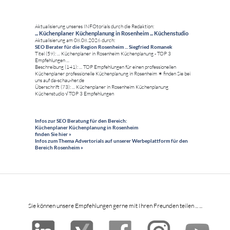
Aktualisierung unseres INFOtorials durch die Redaktion:
... Küchenplaner Küchenplanung in Rosenheim ... Küchenstudio
Aktualisierung am 08.08.2026 durch:
SEO Berater für die Region Rosenheim ... Siegfried Romanek
Titel (59): ... Küchenplaner in Rosenheim Küchenplanung - TOP 3
Empfehlungen ...
Beschreibung (141): ... TOP Empfehlungen für einen professionellen
Küchenplaner professionelle Küchenplanung in Rosenheim ✶ finden Sie bei
uns auf da-schau-her.de
Überschrift (73): ... Küchenplaner in Rosenheim Küchenplanung
Küchenstudio √ TOP 3 Empfehlungen
Infos zur SEO Beratung für den Bereich:
Küchenplaner Küchenplanung in Rosenheim
finden Sie hier »
Infos zum Thema Advertorials auf unserer Werbeplattform für den
Bereich Rosenheim »
Sie können unsere Empfehlungen gerne mit Ihren Freunden teilen ... ...