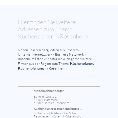
Hier finden Sie weitere
Adressen zum Thema
Küchenplaner in Rosenheim
Neben unseren Mitgliedern aus unserem
Unternehmernetzwerk / Business Netzwerk in
Rosenheim listen wir natürlich auch gerne weitere
Küchenplaner,
Firmen aus der Region zum Thema:
Küchenplanung in Rosenheim
.
Möbel Reichenberger
Bahnhof Straße 2
83404 Hammerau
für den Bereich Rosenheim
Küchenplaner u. Küchenplanung ...
Möbelhaus | Polstermöbel Sofas
Relaxsessel | Küchen | Küchenstudio |