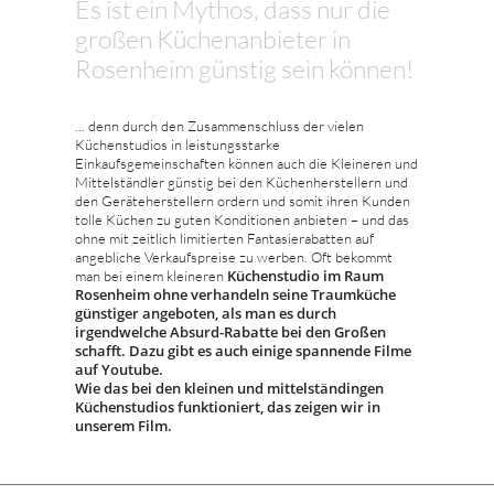
Es ist ein Mythos, dass nur die
großen Küchenanbieter in
Rosenheim günstig sein können!
... denn durch den Zusammenschluss der vielen
Küchenstudios in leistungsstarke
Einkaufsgemeinschaften können auch die Kleineren und
Mittelständler günstig bei den Küchenherstellern und
den Geräteherstellern ordern und somit ihren Kunden
tolle Küchen zu guten Konditionen anbieten – und das
ohne mit zeitlich limitierten Fantasierabatten auf
angebliche Verkaufspreise zu werben. Oft bekommt
Küchenstudio im Raum
man bei einem kleineren
Rosenheim ohne verhandeln seine Traumküche
günstiger angeboten, als man es durch
irgendwelche Absurd-Rabatte bei den Großen
schafft. Dazu gibt es auch einige spannende Filme
auf Youtube.
Wie das bei den kleinen und mittelständingen
Küchenstudios funktioniert, das zeigen wir in
unserem Film.