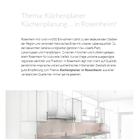
Thema: Küchenplaner
Küchenplanung ... in Rosenheim!
Rosenheim mit rund 64.000 Einwohnern zählt zu den bedeutenden Städten
der Region und verbindet historisches Erbe mit urbaner Lebensqualität. Zu
den bekannten Sehenswürdigkeiten gehören Max-Josefs-Platz,
Lokschuppen und Mangfallpark. Zwischen München und Kufstein gelegen,
steht Rosenheim für kulturelle Vielfalt, kurze Wege und eine ausgeprägte
regionale Identität und Tradition. In Rosenheim legt man Wert auf Qualität,
persönliche Ansprache und ein authentisches Miteinander. Deshalb ist eine
Küchenplaner in Rosenheim
gute Empfehlung zum Thema:
aus einer
verlässlichen Quelle hier immer gerne gesehen.