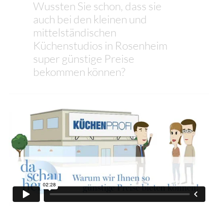
Wussten Sie schon, dass sie
auch bei den kleinen und
mittelständischen
Küchenstudios in Rosenheim
super günstige Preise
bekommen können?