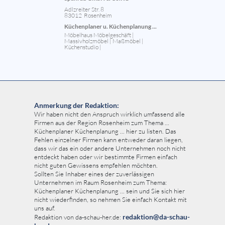
Adlzreiter Str. 8
83012 Rosenheim
Küchenplaner u. Küchenplanung ...
Möbelhaus Möbelgeschäft |
Massivholzmöbel | Maßmöbel |
Küchenstudio |
Anmerkung der Redaktion:
Wir haben nicht den Anspruch wirklich umfassend alle
Firmen aus der Region Rosenheim zum Thema ...
Küchenplaner Küchenplanung ... hier zu listen. Das
Fehlen einzelner Firmen kann entweder daran liegen,
dass wir das ein oder andere Unternehmen noch nicht
entdeckt haben oder wir bestimmte Firmen einfach
nicht guten Gewissens empfehlen möchten.
Sollten Sie Inhaber eines der zuverlässigen
Unternehmen im Raum Rosenheim zum Thema:
Küchenplaner Küchenplanung ... sein und Sie sich hier
nicht wiederfinden, so nehmen Sie einfach Kontakt mit
uns auf.
redaktion@da-schau-
Redaktion von da-schau-her.de: