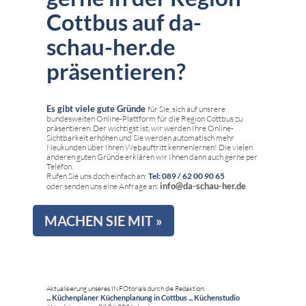
Cottbus auf da-
schau-her.de
präsentieren?
Es gibt viele gute Gründe
für Sie, sich auf unsrere
bundesweiten Online-Plattform für die Region Cottbus zu
präsentieren. Der wichtigst ist, wir werden Ihre Online-
Sichtbarkeit erhöhen und Sie werden automatisch mehr
Neukunden über Ihren Webauftritt kennenlernen! Die vielen
anderen guten Gründe erklären wir Ihnen dann auch gerne per
Telefon.
Rufen Sie uns doch einfach an:
Tel: 089 / 62 00 90 65
info@da-schau-her.de
oder senden uns eine Anfrage an:
MACHEN SIE MIT »
Aktualisierung unseres INFOtorials durch die Redaktion:
... Küchenplaner Küchenplanung in Cottbus ... Küchenstudio