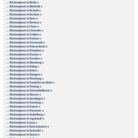
... Küchenplaner in Berlin »
... Küchenplaner in Bielefeld »
... Küchenplaner in Bocholt »
... Küchenplaner in Bochum »
... Küchenplaner in Bonn »
... Küchenplaner in Bremen »
... Küchenplaner in Cham »
... Küchenplaner in Chemnitz »
... Küchenplaner in Cottbus »
... Küchenplaner in Dachau »
... Küchenplaner in Darmstadt »
... Küchenplaner in Delmenhorst »
... Küchenplaner in Dinslaken »
... Küchenplaner in Dorsten »
... Küchenplaner in Dresden »
... Küchenplaner in Ebersberg »
... Küchenplaner in Erding »
... Küchenplaner in Erfurt »
... Küchenplaner in Erlangen »
... Küchenplaner in Flensburg »
... Küchenplaner in Frankfurt am Main »
... Küchenplaner in Freising »
... Küchenplaner in Fürstenfeldbruck »
... Küchenplaner in Giessen »
... Küchenplaner in Goettingen »
... Küchenplaner in Hamburg »
... Küchenplaner in Hamm »
... Küchenplaner in Hannover »
... Küchenplaner in Heidelberg »
... Küchenplaner in Ingolstadt »
... Küchenplaner in Jena »
... Küchenplaner in Kaiserslautern »
... Küchenplaner in Karlsruhe »
... Küchenplaner in Kassel »