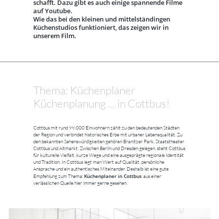
schafft. Dazu gibt es auch einige spannende Filme
auf Youtube.
Wie das bei den kleinen und mittelständingen
Küchenstudios funktioniert, das zeigen wir in
unserem Film.
Thema: Küchenplaner
Küchenplanung ... in Cottbus!
Cottbus mit rund 99.000 Einwohnern zählt zu den bedeutenden Städten
der Region und verbindet historisches Erbe mit urbaner Lebensqualität. Zu
den bekannten Sehenswürdigkeiten gehören Branitzer Park, Staatstheater
Cottbus und Altmarkt. Zwischen Berlin und Dresden gelegen, steht Cottbus
für kulturelle Vielfalt, kurze Wege und eine ausgeprägte regionale Identität
und Tradition. In Cottbus legt man Wert auf Qualität, persönliche
Ansprache und ein authentisches Miteinander. Deshalb ist eine gute
Küchenplaner in Cottbus
Empfehlung zum Thema:
aus einer
verlässlichen Quelle hier immer gerne gesehen.