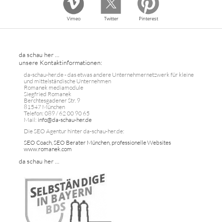
Vimeo
Twitter
Pinterest
da schau her ...
unsere Kontaktinformationen:
da-schau-her.de - das etwas andere Unternehmernetzwerk für kleine
und mittelständische Unternehmen
Romanek mediamodule
Siegfried Romanek
Berchtesgadener Str. 9
81547 München
Telefon: 089 / 62 00 90 65
Mail:
info@da-schau-her.de
Die SEO Agentur hinter da-schau-her.de:
SEO Coach, SEO Berater München, professionelle Websites
www.romanek.com
da schau her ...