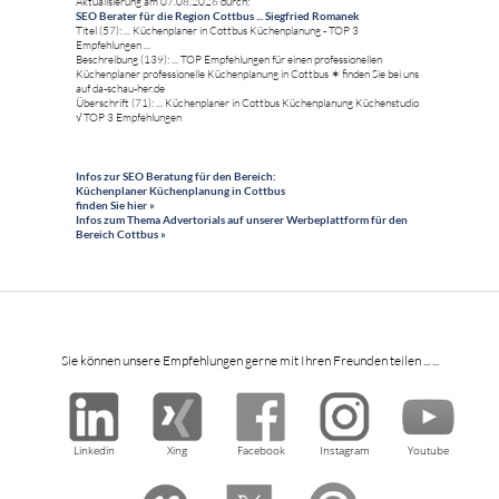
Aktualisierung am 07.08.2026 durch:
SEO Berater für die Region Cottbus ... Siegfried Romanek
Titel (57): ... Küchenplaner in Cottbus Küchenplanung - TOP 3
Empfehlungen ...
Beschreibung (139): ... TOP Empfehlungen für einen professionellen
Küchenplaner professionelle Küchenplanung in Cottbus ✶ finden Sie bei uns
auf da-schau-her.de
Überschrift (71): ... Küchenplaner in Cottbus Küchenplanung Küchenstudio
√ TOP 3 Empfehlungen
Infos zur SEO Beratung für den Bereich:
Küchenplaner Küchenplanung in Cottbus
finden Sie hier »
Infos zum Thema Advertorials auf unserer Werbeplattform für den
Bereich Cottbus »
Sie können unsere Empfehlungen gerne mit Ihren Freunden teilen ... ...
Linkedin
Xing
Facebook
Instagram
Youtube