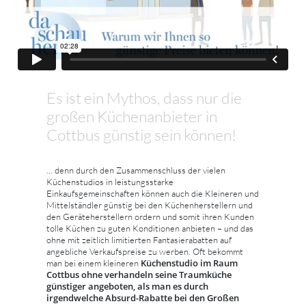
Es ist ein Mythos, dass nur die
großen Küchenanbieter in
Cottbus günstig sein können!
... denn durch den Zusammenschluss der vielen
Küchenstudios in leistungsstarke
Einkaufsgemeinschaften können auch die Kleineren und
Mittelständler günstig bei den Küchenherstellern und
den Geräteherstellern ordern und somit ihren Kunden
tolle Küchen zu guten Konditionen anbieten – und das
ohne mit zeitlich limitierten Fantasierabatten auf
angebliche Verkaufspreise zu werben. Oft bekommt
Küchenstudio im Raum
man bei einem kleineren
Cottbus ohne verhandeln seine Traumküche
günstiger angeboten, als man es durch
irgendwelche Absurd-Rabatte bei den Großen