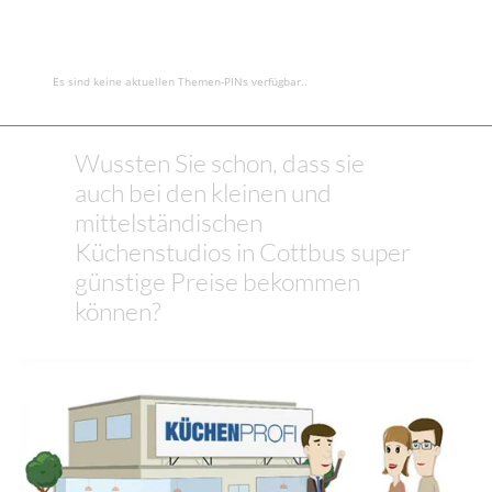
Es sind keine aktuellen Themen-PINs verfügbar..
Wussten Sie schon, dass sie
auch bei den kleinen und
mittelständischen
Küchenstudios in Cottbus super
günstige Preise bekommen
können?