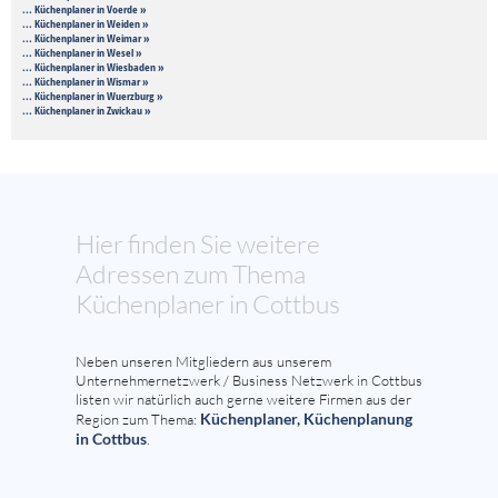
... Küchenplaner in Voerde »
... Küchenplaner in Weiden »
... Küchenplaner in Weimar »
... Küchenplaner in Wesel »
... Küchenplaner in Wiesbaden »
... Küchenplaner in Wismar »
... Küchenplaner in Wuerzburg »
... Küchenplaner in Zwickau »
Hier finden Sie weitere
Adressen zum Thema
Küchenplaner in Cottbus
Neben unseren Mitgliedern aus unserem
Unternehmernetzwerk / Business Netzwerk in Cottbus
listen wir natürlich auch gerne weitere Firmen aus der
Küchenplaner, Küchenplanung
Region zum Thema:
in Cottbus
.