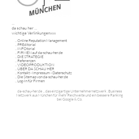
...
da schau her ...
wichtige Verlinkungenxxx
...
Online Reputation Management
...
PREditorial
...
INFOtorial
...
FIRMEN auf da-schau-her.de
...
DIE STRATEGIE
...
Referenzen
...
VIDEOPRODUKTION
...
ÜBER DA SCHAU HER
...
Kontakt - Impressum - Datenschutz
...
Die Sitemap von da-schau-her.de
...
Log-In für Firmen
da-schau-her.de ... das einzigartige Unternehmernetzwerk . Business
Netzwerk aus München für mehr Reichweite und ein bessere Ranking
bei Google & Co.