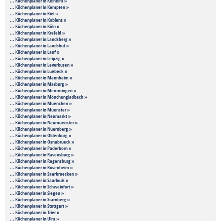
... Küchenplaner in Kelheim »
... Küchenplaner in Kempten »
... Küchenplaner in Kiel »
... Küchenplaner in Koblenz »
... Küchenplaner in Köln »
... Küchenplaner in Krefeld »
... Küchenplaner in Landsberg »
... Küchenplaner in Landshut »
... Küchenplaner in Lauf »
... Küchenplaner in Leipzig »
... Küchenplaner in Leverkusen »
... Küchenplaner in Luebeck »
... Küchenplaner in Mannheim »
... Küchenplaner in Marburg »
... Küchenplaner in Memmingen »
... Küchenplaner in Mönchengladbach »
... Küchenplaner in Muenchen »
... Küchenplaner in Muenster »
... Küchenplaner in Neumarkt »
... Küchenplaner in Neumuenster »
... Küchenplaner in Nuernberg »
... Küchenplaner in Oldenburg »
... Küchenplaner in Osnabrueck »
... Küchenplaner in Paderborn »
... Küchenplaner in Ravensburg »
... Küchenplaner in Regensburg »
... Küchenplaner in Rosenheim »
... Küchenplaner in Saarbruecken »
... Küchenplaner in Saarlouis »
... Küchenplaner in Schweinfurt »
... Küchenplaner in Siegen »
... Küchenplaner in Starnberg »
... Küchenplaner in Stuttgart »
... Küchenplaner in Trier »
... Küchenplaner in Ulm »