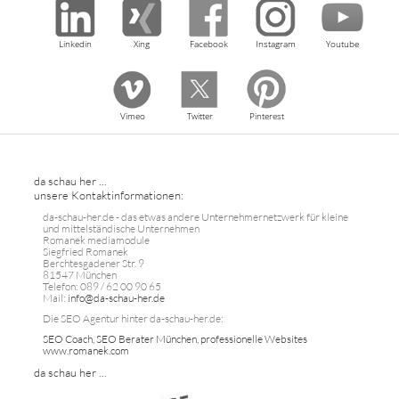
Linkedin
Xing
Facebook
Instagram
Youtube
Vimeo
Twitter
Pinterest
da schau her ...
unsere Kontaktinformationen:
da-schau-her.de - das etwas andere Unternehmernetzwerk für kleine
und mittelständische Unternehmen
Romanek mediamodule
Siegfried Romanek
Berchtesgadener Str. 9
81547 München
Telefon: 089 / 62 00 90 65
Mail:
info@da-schau-her.de
Die SEO Agentur hinter da-schau-her.de:
SEO Coach, SEO Berater München, professionelle Websites
www.romanek.com
da schau her ...