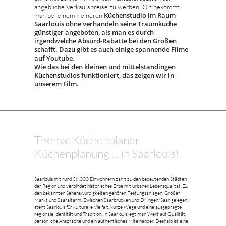
angebliche Verkaufspreise zu werben. Oft bekommt
Küchenstudio im Raum
man bei einem kleineren
Saarlouis ohne verhandeln seine Traumküche
günstiger angeboten, als man es durch
irgendwelche Absurd-Rabatte bei den Großen
schafft. Dazu gibt es auch einige spannende Filme
auf Youtube.
Wie das bei den kleinen und mittelständingen
Küchenstudios funktioniert, das zeigen wir in
unserem Film.
Thema: Küchenplaner
Küchenplanung ... in Saarlouis!
Saarlouis mit rund 38.000 Einwohnern zählt zu den bedeutenden Städten
der Region und verbindet historisches Erbe mit urbaner Lebensqualität. Zu
den bekannten Sehenswürdigkeiten gehören Festungsanlagen, Großer
Markt und Saaraltarm. Zwischen Saarbrücken und Dillingen/Saar gelegen,
steht Saarlouis für kulturelle Vielfalt, kurze Wege und eine ausgeprägte
regionale Identität und Tradition. In Saarlouis legt man Wert auf Qualität,
persönliche Ansprache und ein authentisches Miteinander. Deshalb ist eine