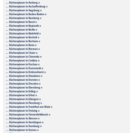
... Küchenplaner in Amberg »
... Küchenplaner in Aschaffenburg »
... Küchenplaner in Augsburg »
... Küchenplaner in Baden-Baden »
... Küchenplaner in Bamberg »
... Küchenplaner in Basel »
... Küchenplaner in Bayreuth »
... Küchenplaner in Berlin »
... Küchenplaner in Bielefeld »
... Küchenplaner in Bocholt »
... Küchenplaner in Bochum »
... Küchenplaner in Bonn »
... Küchenplaner in Bremen »
... Küchenplaner in Cham »
... Küchenplaner in Chemnitz »
... Küchenplaner in Cottbus »
... Küchenplaner in Dachau »
... Küchenplaner in Darmstadt »
... Küchenplaner in Delmenhorst »
... Küchenplaner in Dinslaken »
... Küchenplaner in Dorsten »
... Küchenplaner in Dresden »
... Küchenplaner in Ebersberg »
... Küchenplaner in Erding »
... Küchenplaner in Erfurt »
... Küchenplaner in Erlangen »
... Küchenplaner in Flensburg »
... Küchenplaner in Frankfurt am Main »
... Küchenplaner in Freising »
... Küchenplaner in Fürstenfeldbruck »
... Küchenplaner in Giessen »
... Küchenplaner in Goettingen »
... Küchenplaner in Hamburg »
... Küchenplaner in Hamm »