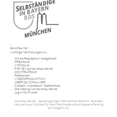
...
da schau her ...
wichtige Verlinkungenxxx
...
Online Reputation Management
...
PREditorial
...
INFOtorial
...
FIRMEN auf da-schau-her.de
...
DIE STRATEGIE
...
Referenzen
...
VIDEOPRODUKTION
...
ÜBER DA SCHAU HER
...
Kontakt - Impressum - Datenschutz
...
Die Sitemap von da-schau-her.de
...
Log-In für Firmen
da-schau-her.de ... das einzigartige Unternehmernetzwerk . Business
Netzwerk aus München für mehr Reichweite und ein bessere Ranking
bei Google & Co.