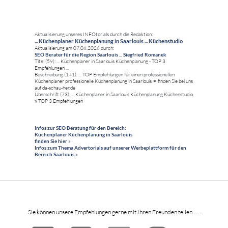
Aktualisierung unseres INFOtorials durch die Redaktion:
... Küchenplaner Küchenplanung in Saarlouis ... Küchenstudio
Aktualisierung am 07.08.2026 durch:
SEO Berater für die Region Saarlouis ... Siegfried Romanek
Titel (59): ... Küchenplaner in Saarlouis Küchenplanung - TOP 3
Empfehlungen ...
Beschreibung (141): ... TOP Empfehlungen für einen professionellen
Küchenplaner professionelle Küchenplanung in Saarlouis ✶ finden Sie bei uns
auf da-schau-her.de
Überschrift (73): ... Küchenplaner in Saarlouis Küchenplanung Küchenstudio
√ TOP 3 Empfehlungen
Infos zur SEO Beratung für den Bereich:
Küchenplaner Küchenplanung in Saarlouis
finden Sie hier »
Infos zum Thema Advertorials auf unserer Werbeplattform für den
Bereich Saarlouis »
Sie können unsere Empfehlungen gerne mit Ihren Freunden teilen ... ...