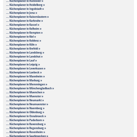
... Küchenplaner in Hannover »
... Küchenplaner in Heidelberg »
... Küchenplaner in Ingolstadt »
... Küchenplaner in Jena »
... Küchenplaner in Kaiserslautern »
... Küchenplaner in Karlsruhe »
... Küchenplaner in Kassel »
... Küchenplaner in Kelheim »
... Küchenplaner in Kempten »
... Küchenplaner in Kiel »
... Küchenplaner in Koblenz »
... Küchenplaner in Köln »
... Küchenplaner in Krefeld »
... Küchenplaner in Landsberg »
... Küchenplaner in Landshut »
... Küchenplaner in Lauf »
... Küchenplaner in Leipzig »
... Küchenplaner in Leverkusen »
... Küchenplaner in Luebeck »
... Küchenplaner in Mannheim »
... Küchenplaner in Marburg »
... Küchenplaner in Memmingen »
... Küchenplaner in Mönchengladbach »
... Küchenplaner in Muenchen »
... Küchenplaner in Muenster »
... Küchenplaner in Neumarkt »
... Küchenplaner in Neumuenster »
... Küchenplaner in Nuernberg »
... Küchenplaner in Oldenburg »
... Küchenplaner in Osnabrueck »
... Küchenplaner in Paderborn »
... Küchenplaner in Ravensburg »
... Küchenplaner in Regensburg »
... Küchenplaner in Rosenheim »
... Küchenplaner in Saarbruecken »