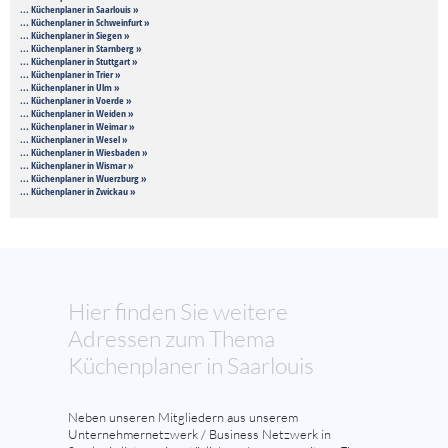
... Küchenplaner in Saarlouis »
... Küchenplaner in Schweinfurt »
... Küchenplaner in Siegen »
... Küchenplaner in Starnberg »
... Küchenplaner in Stuttgart »
... Küchenplaner in Trier »
... Küchenplaner in Ulm »
... Küchenplaner in Voerde »
... Küchenplaner in Weiden »
... Küchenplaner in Weimar »
... Küchenplaner in Wesel »
... Küchenplaner in Wiesbaden »
... Küchenplaner in Wismar »
... Küchenplaner in Wuerzburg »
... Küchenplaner in Zwickau »
Hier finden Sie weitere
Adressen zum Thema
Küchenplaner in Saarlouis
Neben unseren Mitgliedern aus unserem
Unternehmernetzwerk / Business Netzwerk in