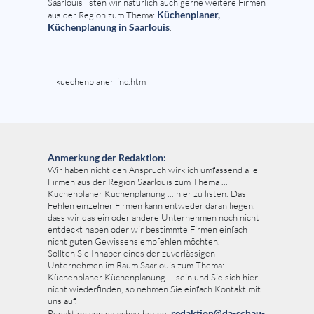
Saarlouis listen wir natürlich auch gerne weitere Firmen
Küchenplaner,
aus der Region zum Thema:
Küchenplanung in Saarlouis
.
kuechenplaner_inc.htm
Anmerkung der Redaktion:
Wir haben nicht den Anspruch wirklich umfassend alle
Firmen aus der Region Saarlouis zum Thema ...
Küchenplaner Küchenplanung ... hier zu listen. Das
Fehlen einzelner Firmen kann entweder daran liegen,
dass wir das ein oder andere Unternehmen noch nicht
entdeckt haben oder wir bestimmte Firmen einfach
nicht guten Gewissens empfehlen möchten.
Sollten Sie Inhaber eines der zuverlässigen
Unternehmen im Raum Saarlouis zum Thema:
Küchenplaner Küchenplanung ... sein und Sie sich hier
nicht wiederfinden, so nehmen Sie einfach Kontakt mit
uns auf.
redaktion@da-schau-
Redaktion von da-schau-her.de: