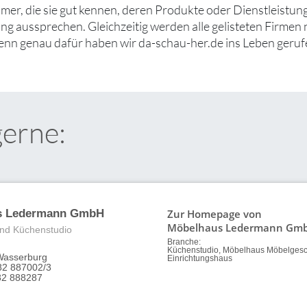
er, die sie gut kennen, deren Produkte oder Dienstleistung
g aussprechen. Gleichzeitig werden alle gelisteten Firmen 
denn genau dafür haben wir da-schau-her.de ins Leben geruf
gerne:
Zur Homepage von
s Ledermann GmbH
Möbelhaus Ledermann Gmb
nd Küchenstudio
Branche:
Küchenstudio, Möbelhaus Möbelgesc
Wasserburg
Einrichtungshaus
82 887002/3
82 888287