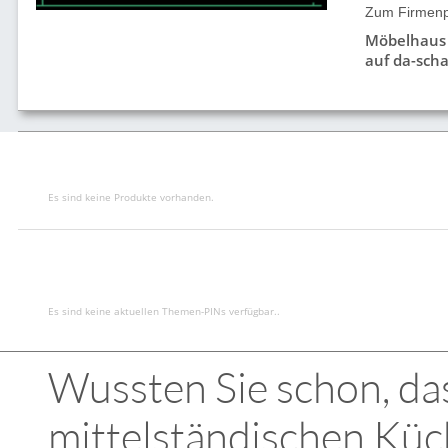
Zum Firmenpr
Möbelhaus
auf da-scha
Es sind keine Produkte vorhanden.
Es sind keine aktuellen Themen-PINs verfügbar..
Wussten Sie schon, das
mittelständischen Küc