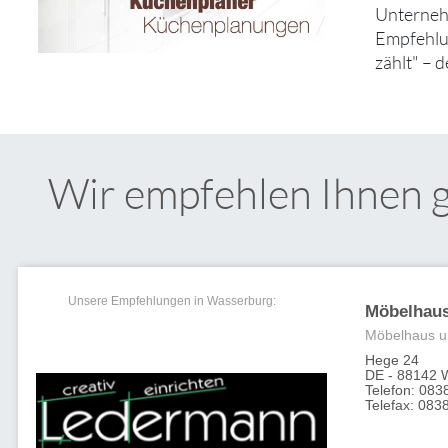
Unternehm
Empfehlun
zählt" – 
Wir empfehlen Ihnen 
Unsere Empfehlungen in Wasserburg:
Möbelhau
Möbelhaus u
Hege 24
DE - 88142 
Telefon: 083
Telefax: 083