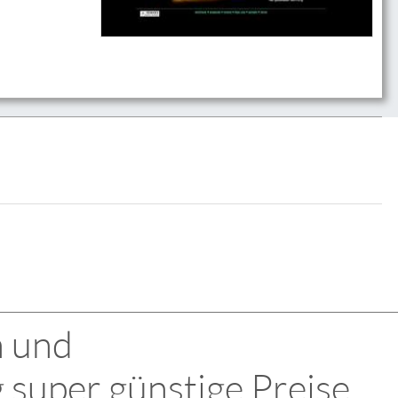
n und
 super günstige Preise