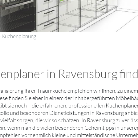
 • Küchenplanung
enplaner in Ravensburg find
ealisierung Ihrer Traumküche empfehlen wir Ihnen, zu eine
ese finden Sie eher in einem der inhabergeführten Möbelh
ibt sie noch – die erfahrenen, professionellen Küchenplane
 tolle und besonderen Dienstleistungen in Ravensburg anbie
ielfalt sorgen, die wir so schätzen. In Ravensburg zuverl
ein, wenn man die vielen besonderen Geheimtipps in unsere
mpfehlen vornehmlich kleine und mittelständische Untern