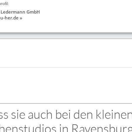
ofil:
 Ledermann GmbH
u-her.de »
s sie auch bei den kleine
henstudios in Ravensburg