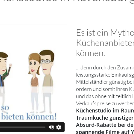
Es ist ein Myth
Küchenanbieter
können!
... denn durch den Zusam
leistungsstarke Einkaufs
Mittelständler günstig be
ordern und somit ihren K
und das ohne mit zeitlich 
Verkaufspreise zu werben
Küchenstudio im Raum
Traumküche günstiger
Absurd-Rabatte bei den
spannende Filme auf 