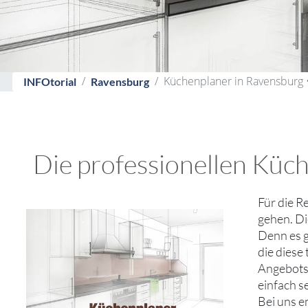
Küchenplaner in Ravensburg
INFOtorial
Ravensburg
Die professionellen Küch
Für die R
gehen. Di
Denn es g
die diese
Angebotsv
einfach s
Bei uns e