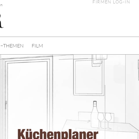
FIRMEN LOG-IN
en
I−THEMEN
FILM