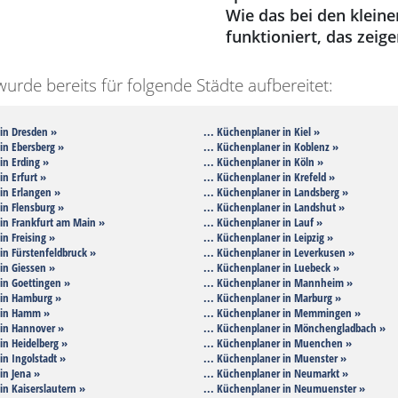
Wie das bei den klein
funktioniert, das zeig
rde bereits für folgende Städte aufbereitet:
 in Dresden »
... Küchenplaner in Kiel »
in Ebersberg »
... Küchenplaner in Koblenz »
in Erding »
... Küchenplaner in Köln »
in Erfurt »
... Küchenplaner in Krefeld »
in Erlangen »
... Küchenplaner in Landsberg »
in Flensburg »
... Küchenplaner in Landshut »
 in Frankfurt am Main »
... Küchenplaner in Lauf »
in Freising »
... Küchenplaner in Leipzig »
in Fürstenfeldbruck »
... Küchenplaner in Leverkusen »
in Giessen »
... Küchenplaner in Luebeck »
in Goettingen »
... Küchenplaner in Mannheim »
 in Hamburg »
... Küchenplaner in Marburg »
 in Hamm »
... Küchenplaner in Memmingen »
 in Hannover »
... Küchenplaner in Mönchengladbach »
in Heidelberg »
... Küchenplaner in Muenchen »
in Ingolstadt »
... Küchenplaner in Muenster »
in Jena »
... Küchenplaner in Neumarkt »
in Kaiserslautern »
... Küchenplaner in Neumuenster »