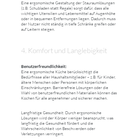
Eine ergonomische Gestaltung der Stauraumlösungen
(z.B. Schubladen statt Regale) sorgt dafür, dass alle
wichtigen Utensilien und Lebensmittel auf Augenhöhe
oder in bequemen Entfernungen liegen. Dadurch muss
der Nutzer nicht ständig in tiefe Schränke greifen oder
auf Leitern steigen.
4. Komfort und Langlebigkeit
Benutzerfreundlichkeit:
Eine ergonomische Küche berücksichtigt die
Bedürfnisse aller Haushaltsmitglieder – z.B. für Kinder,
ältere Menschen oder Personen mit körperlichen
Einschränkungen. Barrierefreie Lösungen oder die
Wahl von benutzerfreundlichen Materialien können das
Kochen für alle angenehmer und sicherer machen.
Langfristige Gesundheit: Durch ergonomische
Lösungen wird der Körper weniger beansprucht, was
langfristig die Gesundheit fördert und die
Wahrscheinlichkeit von Beschwerden oder
Verletzungen verringert.