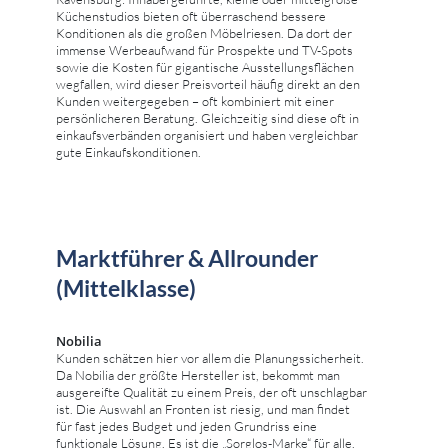
Küchenstudios bieten oft überraschend bessere
Konditionen als die großen Möbelriesen. Da dort der
immense Werbeaufwand für Prospekte und TV-Spots
sowie die Kosten für gigantische Ausstellungsflächen
wegfallen, wird dieser Preisvorteil häufig direkt an den
Kunden weitergegeben – oft kombiniert mit einer
persönlicheren Beratung. Gleichzeitig sind diese oft in
einkaufsverbänden organisiert und haben vergleichbar
gute Einkaufskonditionen.
Marktführer & Allrounder
(Mittelklasse)
Nobilia
Kunden schätzen hier vor allem die Planungssicherheit.
Da Nobilia der größte Hersteller ist, bekommt man
ausgereifte Qualität zu einem Preis, der oft unschlagbar
ist. Die Auswahl an Fronten ist riesig, und man findet
für fast jedes Budget und jeden Grundriss eine
funktionale Lösung. Es ist die „Sorglos-Marke“ für alle,