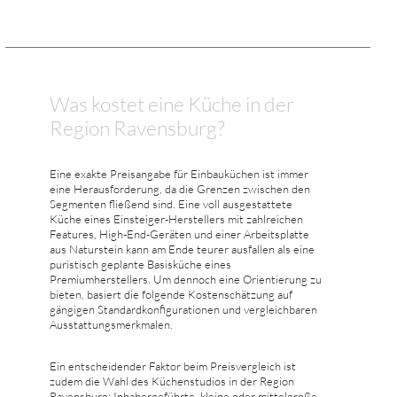
Was kostet eine Küche in der
Region Ravensburg?
Eine exakte Preisangabe für Einbauküchen ist immer
eine Herausforderung, da die Grenzen zwischen den
Segmenten fließend sind. Eine voll ausgestattete
Küche eines Einsteiger-Herstellers mit zahlreichen
Features, High-End-Geräten und einer Arbeitsplatte
aus Naturstein kann am Ende teurer ausfallen als eine
puristisch geplante Basisküche eines
Premiumherstellers. Um dennoch eine Orientierung zu
bieten, basiert die folgende Kostenschätzung auf
gängigen Standardkonfigurationen und vergleichbaren
Ausstattungsmerkmalen.
Ein entscheidender Faktor beim Preisvergleich ist
zudem die Wahl des Küchenstudios in der Region
Ravensburg: Inhabergeführte, kleine oder mittelgroße