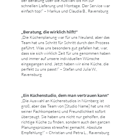
der Beratung über die Auswahl bis hin zur
schnellen Lieferung und Montage. Der Service war
einfach top!“ – Markus und Claudia B., Ravensburg
„Beratung, die wirklich hilft!“
„Die Küchenplanung war für uns Neuland, aber das
Team hat uns Schritt für Schritt durch den Prozess
geführt. Was uns besonders gut gefallen hat, war,
dass sie sich wirklich Zeit für uns genommen haben
und immer auf unsere individuellen Wünsche
eingegangen sind. Jetzt haben wir eine Küche, die
perfekt zu uns passt!“ – Stefan und Julia W.,
Ravensburg
„Ein Küchenstudio, dem man vertrauen kann“
„Die Auswahl an Küchenstudios in Nürnberg ist
groß, aber das Team von [Studio Name] hat uns mit
seiner Fachkompetenz und Freundlichkeit sofort
überzeugt. Sie haben uns nicht nur geholfen, die
richtige Küche zu finden, sondern auch den ganzen
Planungsprozess stressfrei gemacht. Absolute
Empfehlung!“ – Christian und Petra L., Ravensburg