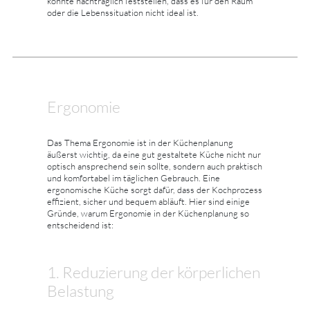
könnte nachträglich feststellen, dass es für den Raum
oder die Lebenssituation nicht ideal ist.
Ergonomie
Das Thema Ergonomie ist in der Küchenplanung
äußerst wichtig, da eine gut gestaltete Küche nicht nur
optisch ansprechend sein sollte, sondern auch praktisch
und komfortabel im täglichen Gebrauch. Eine
ergonomische Küche sorgt dafür, dass der Kochprozess
effizient, sicher und bequem abläuft. Hier sind einige
Gründe, warum Ergonomie in der Küchenplanung so
entscheidend ist:
1. Reduzierung der körperlichen
Belastung