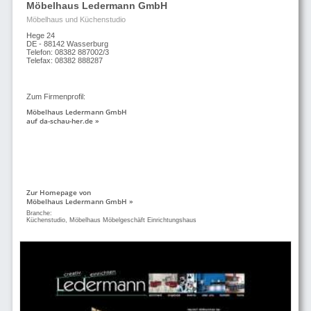
Möbelhaus Ledermann GmbH
Möbelhaus und Küchenstudio
Hege 24
DE - 88142 Wasserburg
Telefon: 08382 887002/3
Telefax: 08382 888287
Zum Firmenprofil:
Möbelhaus Ledermann GmbH
auf da-schau-her.de »
Zur Homepage von
Möbelhaus Ledermann GmbH »
Branche:
Küchenstudio, Möbelhaus Möbelgeschäft Einrichtungshaus