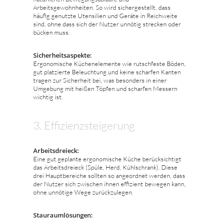
Arbeitsgewohnheiten. So wird sichergestellt, dass
häufig genutzte Utensilien und Geräte in Reichweite
sind, ohne dass sich der Nutzer unnötig strecken oder
bücken muss.
Sicherheitsaspekte:
Ergonomische Küchenelemente wie rutschfeste Böden,
gut platzierte Beleuchtung und keine scharfen Kanten
tragen zur Sicherheit bei, was besonders in einer
Umgebung mit heißen Töpfen und scharfen Messern
wichtig ist.
3. Effizienzsteigerung
Arbeitsdreieck:
Eine gut geplante ergonomische Küche berücksichtigt
das Arbeitsdreieck (Spüle, Herd, Kühlschrank). Diese
drei Hauptbereiche sollten so angeordnet werden, dass
der Nutzer sich zwischen ihnen effizient bewegen kann,
ohne unnötige Wege zurückzulegen.
Stauraumlösungen: