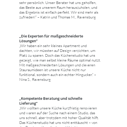
sehr persönlich. Unser Berater hat uns geholfen,
das Beste aus unserem Raum herauszuholen, und
das Ergebnis ist einfach perfekt. Wir sind mehr als
zufrieden!“ – Katrin und Thomas M., Ravensburg
„Die Experten für maßgeschneiderte
Lösungen“
„Wir haben ein sehr kleines Apartment und
dachten, wir müssten auf Design verzichten, um
Platz zu sparen. Doch das Küchenstudio hat uns
gezeigt, wie man selbst kleine Räume optimal nutzt.
Mit maßgeschneiderten Lösungen und cleveren
Stauraumideen ist unsere Küche nicht nur
funktional, sondern auch ein echter Hingucker.“ –
Nina S., Ravensburg
„Kompetente Beratung und schnelle
Lieferung“
„Wir wollten unsere Küche kurzfristig renovieren
und waren auf der Suche nach einem Studio, das
uns schnell, aber trotzdem mit hoher Qualität hilft.
Das Küchenstudio hat uns nicht enttäuscht – von