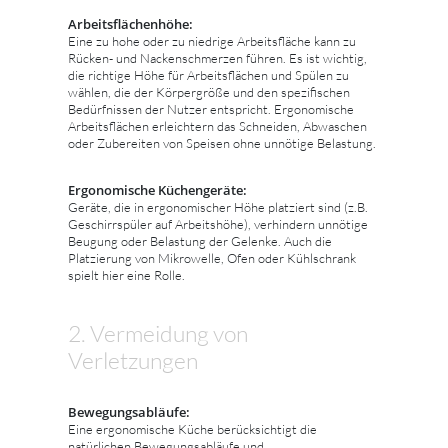
Arbeitsflächenhöhe:
Eine zu hohe oder zu niedrige Arbeitsfläche kann zu
Rücken- und Nackenschmerzen führen. Es ist wichtig,
die richtige Höhe für Arbeitsflächen und Spülen zu
wählen, die der Körpergröße und den spezifischen
Bedürfnissen der Nutzer entspricht. Ergonomische
Arbeitsflächen erleichtern das Schneiden, Abwaschen
oder Zubereiten von Speisen ohne unnötige Belastung.
Ergonomische Küchengeräte:
Geräte, die in ergonomischer Höhe platziert sind (z.B.
Geschirrspüler auf Arbeitshöhe), verhindern unnötige
Beugung oder Belastung der Gelenke. Auch die
Platzierung von Mikrowelle, Ofen oder Kühlschrank
spielt hier eine Rolle.
2. Vermeidung von
Verletzungen
Bewegungsabläufe:
Eine ergonomische Küche berücksichtigt die
natürlichen Bewegungsabläufe und