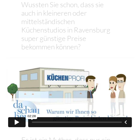
Wussten Sie schon, dass sie
auch in kleineren oder
mittelständischen
Küchenstudios in Ravensburg
super günstige Preise
bekommen können?
Es ist ein Mythos, dass nur ein