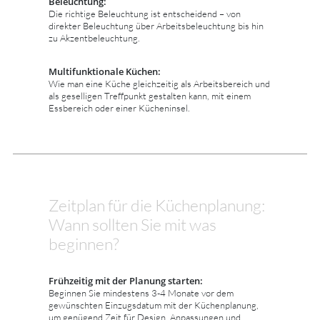
Beleuchtung:
Die richtige Beleuchtung ist entscheidend – von
direkter Beleuchtung über Arbeitsbeleuchtung bis hin
zu Akzentbeleuchtung.
Multifunktionale Küchen:
Wie man eine Küche gleichzeitig als Arbeitsbereich und
als geselligen Treffpunkt gestalten kann, mit einem
Essbereich oder einer Kücheninsel.
Zeitplan für die Küchenplanung:
Wann sollten Sie mit was
beginnen?
Frühzeitig mit der Planung starten:
Beginnen Sie mindestens 3-4 Monate vor dem
gewünschten Einzugsdatum mit der Küchenplanung,
um genügend Zeit für Design, Anpassungen und