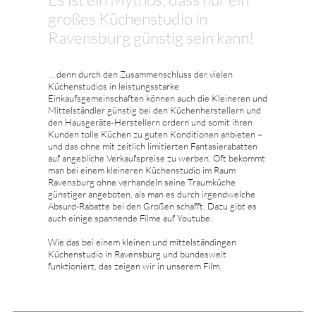
großes Küchenstudio in
Ravensburg günstig sein kann!
... denn durch den Zusammenschluss der vielen
Küchenstudios in leistungsstarke
Einkaufsgemeinschaften können auch die Kleineren und
Mittelständler günstig bei den Küchenherstellern und
den Hausgeräte-Herstellern ordern und somit ihren
Kunden tolle Küchen zu guten Konditionen anbieten –
und das ohne mit zeitlich limitierten Fantasierabatten
auf angebliche Verkaufspreise zu werben. Oft bekommt
man bei einem kleineren Küchenstudio im Raum
Ravensburg ohne verhandeln seine Traumküche
günstiger angeboten, als man es durch irgendwelche
Absurd-Rabatte bei den Großen schafft. Dazu gibt es
auch einige spannende Filme auf Youtube.
Wie das bei einem kleinen und mittelständingen
Küchenstudio in Ravensburg und bundesweit
funktioniert, das zeigen wir in unserem Film.