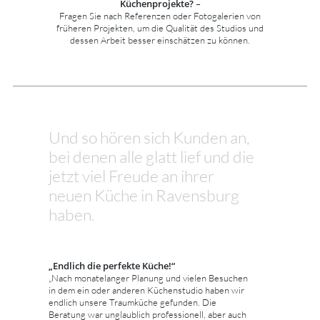
Küchenprojekte?
–
Fragen Sie nach Referenzen oder Fotogalerien von
früheren Projekten, um die Qualität des Studios und
dessen Arbeit besser einschätzen zu können.
Und so hören sich Kunden an,
bei denen alle glatt lief und die
jetzt viel Freude an ihrer
neuen Küche in Ravensburg
haben.
„Endlich die perfekte Küche!“
„Nach monatelanger Planung und vielen Besuchen
in dem ein oder anderen Küchenstudio haben wir
endlich unsere Traumküche gefunden. Die
Beratung war unglaublich professionell, aber auch