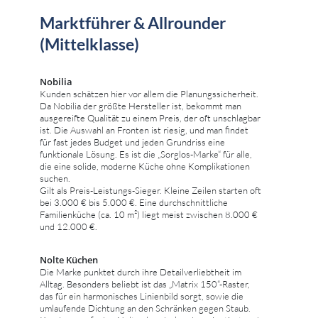
Marktführer & Allrounder
(Mittelklasse)
Nobilia
Kunden schätzen hier vor allem die Planungssicherheit.
Da Nobilia der größte Hersteller ist, bekommt man
ausgereifte Qualität zu einem Preis, der oft unschlagbar
ist. Die Auswahl an Fronten ist riesig, und man findet
für fast jedes Budget und jeden Grundriss eine
funktionale Lösung. Es ist die „Sorglos-Marke“ für alle,
die eine solide, moderne Küche ohne Komplikationen
suchen.
Gilt als Preis-Leistungs-Sieger. Kleine Zeilen starten oft
bei 3.000 € bis 5.000 €. Eine durchschnittliche
Familienküche (ca. 10 m²) liegt meist zwischen 8.000 €
und 12.000 €.
Nolte Küchen
Die Marke punktet durch ihre Detailverliebtheit im
Alltag. Besonders beliebt ist das „Matrix 150“-Raster,
das für ein harmonisches Linienbild sorgt, sowie die
umlaufende Dichtung an den Schränken gegen Staub.