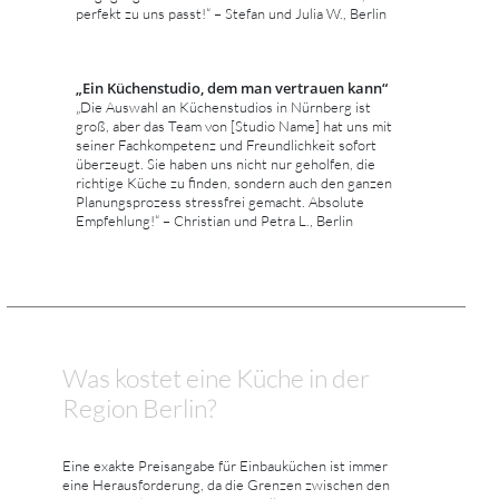
perfekt zu uns passt!“ – Stefan und Julia W., Berlin
„Ein Küchenstudio, dem man vertrauen kann“
„Die Auswahl an Küchenstudios in Nürnberg ist
groß, aber das Team von [Studio Name] hat uns mit
seiner Fachkompetenz und Freundlichkeit sofort
überzeugt. Sie haben uns nicht nur geholfen, die
richtige Küche zu finden, sondern auch den ganzen
Planungsprozess stressfrei gemacht. Absolute
Empfehlung!“ – Christian und Petra L., Berlin
Was kostet eine Küche in der
Region Berlin?
Eine exakte Preisangabe für Einbauküchen ist immer
eine Herausforderung, da die Grenzen zwischen den