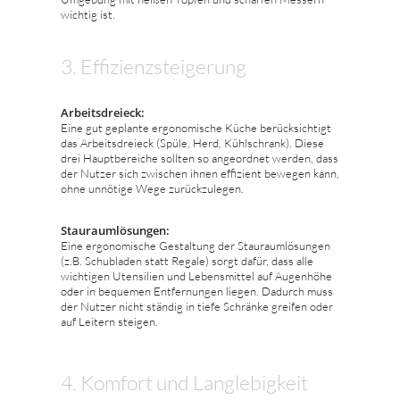
wichtig ist.
3. Effizienzsteigerung
Arbeitsdreieck:
Eine gut geplante ergonomische Küche berücksichtigt
das Arbeitsdreieck (Spüle, Herd, Kühlschrank). Diese
drei Hauptbereiche sollten so angeordnet werden, dass
der Nutzer sich zwischen ihnen effizient bewegen kann,
ohne unnötige Wege zurückzulegen.
Stauraumlösungen:
Eine ergonomische Gestaltung der Stauraumlösungen
(z.B. Schubladen statt Regale) sorgt dafür, dass alle
wichtigen Utensilien und Lebensmittel auf Augenhöhe
oder in bequemen Entfernungen liegen. Dadurch muss
der Nutzer nicht ständig in tiefe Schränke greifen oder
auf Leitern steigen.
4. Komfort und Langlebigkeit