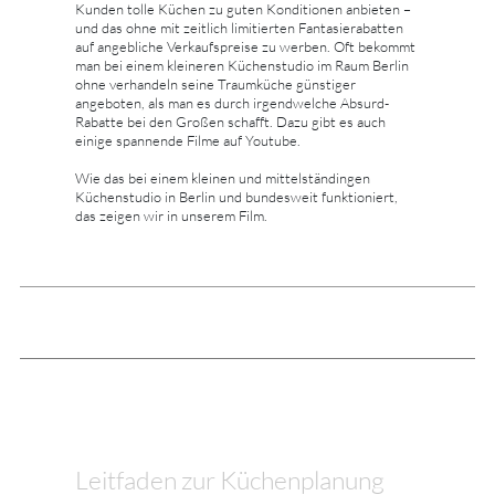
Kunden tolle Küchen zu guten Konditionen anbieten –
und das ohne mit zeitlich limitierten Fantasierabatten
auf angebliche Verkaufspreise zu werben. Oft bekommt
man bei einem kleineren Küchenstudio im Raum Berlin
ohne verhandeln seine Traumküche günstiger
angeboten, als man es durch irgendwelche Absurd-
Rabatte bei den Großen schafft. Dazu gibt es auch
einige spannende Filme auf Youtube.
Wie das bei einem kleinen und mittelständingen
Küchenstudio in Berlin und bundesweit funktioniert,
das zeigen wir in unserem Film.
Leitfaden zur Küchenplanung