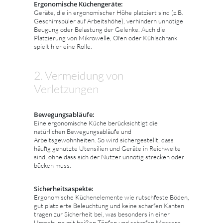
Ergonomische Küchengeräte:
Geräte, die in ergonomischer Höhe platziert sind (z.B.
Geschirrspüler auf Arbeitshöhe), verhindern unnötige
Beugung oder Belastung der Gelenke. Auch die
Platzierung von Mikrowelle, Ofen oder Kühlschrank
spielt hier eine Rolle.
2. Vermeidung von
Verletzungen
Bewegungsabläufe:
Eine ergonomische Küche berücksichtigt die
natürlichen Bewegungsabläufe und
Arbeitsgewohnheiten. So wird sichergestellt, dass
häufig genutzte Utensilien und Geräte in Reichweite
sind, ohne dass sich der Nutzer unnötig strecken oder
bücken muss.
Sicherheitsaspekte:
Ergonomische Küchenelemente wie rutschfeste Böden,
gut platzierte Beleuchtung und keine scharfen Kanten
tragen zur Sicherheit bei, was besonders in einer
Umgebung mit heißen Töpfen und scharfen Messern