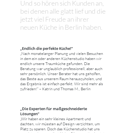
Und so hören sich Kunden an,
bei denen alle glatt lief und die
jetzt viel Freude an ihrer
neuen Küche in Berlin haben.
„Endlich die perfekte Küche!“
„Nach monatelanger Planung und vielen Besuchen
in dem ein oder anderen Küchenstudio haben wir
endlich unsere Traumküche gefunden. Die
Beratung war unglaublich professionell, aber auch
sehr persönlich. Unser Berater hat uns geholfen,
das Beste aus unserem Raum herauszuholen, und
das Ergebnis ist einfach perfekt. Wir sind mehr als
zufrieden!“ – Katrin und Thomas M., Berlin
„Die Experten für maßgeschneiderte
Lösungen“
„Wir haben ein sehr kleines Apartment und
dachten, wir müssten auf Design verzichten, um
Platz zu sparen. Doch das Küchenstudio hat uns