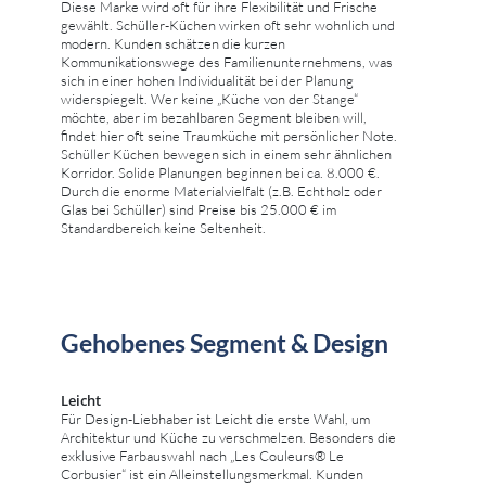
Diese Marke wird oft für ihre Flexibilität und Frische
gewählt. Schüller-Küchen wirken oft sehr wohnlich und
modern. Kunden schätzen die kurzen
Kommunikationswege des Familienunternehmens, was
sich in einer hohen Individualität bei der Planung
widerspiegelt. Wer keine „Küche von der Stange“
möchte, aber im bezahlbaren Segment bleiben will,
findet hier oft seine Traumküche mit persönlicher Note.
Schüller Küchen bewegen sich in einem sehr ähnlichen
Korridor. Solide Planungen beginnen bei ca. 8.000 €.
Durch die enorme Materialvielfalt (z.B. Echtholz oder
Glas bei Schüller) sind Preise bis 25.000 € im
Standardbereich keine Seltenheit.
Gehobenes Segment & Design
Leicht
Für Design-Liebhaber ist Leicht die erste Wahl, um
Architektur und Küche zu verschmelzen. Besonders die
exklusive Farbauswahl nach „Les Couleurs® Le
Corbusier“ ist ein Alleinstellungsmerkmal. Kunden