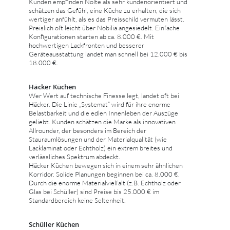
Kunden empfinden Nolte als sehr kundenorientiert und
schätzen das Gefühl, eine Küche zu erhalten, die sich
wertiger anfühlt, als es das Preisschild vermuten lässt.
Preislich oft leicht über Nobilia angesiedelt. Einfache
Konfigurationen starten ab ca. 8.000 €. Mit
hochwertigen Lackfronten und besserer
Geräteausstattung landet man schnell bei 12.000 € bis
18.000 €.
Häcker Küchen
Wer Wert auf technische Finesse legt, landet oft bei
Häcker. Die Linie „Systemat“ wird für ihre enorme
Belastbarkeit und die edlen Innenleben der Auszüge
geliebt. Kunden schätzen die Marke als innovativen
Allrounder, der besonders im Bereich der
Stauraumlösungen und der Materialqualität (wie
Lacklaminat oder Echtholz) ein extrem breites und
verlässliches Spektrum abdeckt.
Häcker Küchen bewegen sich in einem sehr ähnlichen
Korridor. Solide Planungen beginnen bei ca. 8.000 €.
Durch die enorme Materialvielfalt (z.B. Echtholz oder
Glas bei Schüller) sind Preise bis 25.000 € im
Standardbereich keine Seltenheit.
Schüller Küchen