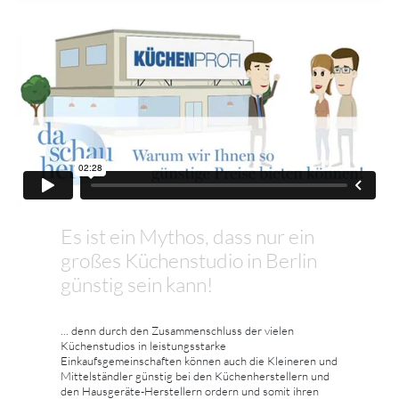
Es ist ein Mythos, dass nur ein
großes Küchenstudio in Berlin
günstig sein kann!
... denn durch den Zusammenschluss der vielen
Küchenstudios in leistungsstarke
Einkaufsgemeinschaften können auch die Kleineren und
Mittelständler günstig bei den Küchenherstellern und
den Hausgeräte-Herstellern ordern und somit ihren