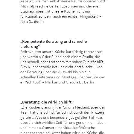
gezeigt, wie man selbst kleine Räume optimal nutzt.
Mit maßgeschneiderten Lösungen und cleveren
Stauraumideen ist unsere Küche nicht nur
funktional, sondern auch ein echter Hingucker.“ –
Nina S., Berlin
„Kompetente Beratung und schnelle
Lieferung“
„Wir wollten unsere Küche kurzfristig renovieren
und waren auf der Suche nach einem Studio, das
uns schnell, aber trotzdem mit hoher Qualität hilft.
Das Küchenstudio hat uns nicht enttäuscht – von
der Beratung über die Auswahl bis hin zur
schnellen Lieferung und Montage. Der Service war
einfach top!“ – Markus und Claudia B., Berlin
„Beratung, die wirklich hilft!“
„Die Küchenplanung war für uns Neuland, aber das
Team hat uns Schritt für Schritt durch den Prozess
geführt. Was uns besonders gut gefallen hat, war,
dass sie sich wirklich Zeit für uns genommen haben
und immer auf unsere individuellen Wünsche
eingegangen sind. Jetzt haben wir eine Küche, die