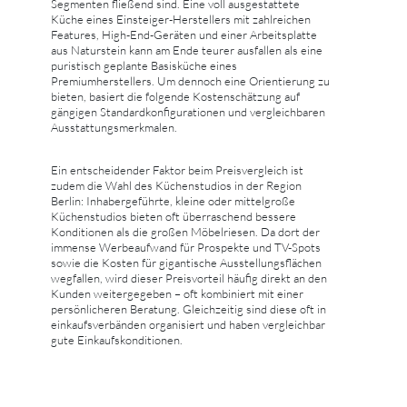
Segmenten fließend sind. Eine voll ausgestattete
Küche eines Einsteiger-Herstellers mit zahlreichen
Features, High-End-Geräten und einer Arbeitsplatte
aus Naturstein kann am Ende teurer ausfallen als eine
puristisch geplante Basisküche eines
Premiumherstellers. Um dennoch eine Orientierung zu
bieten, basiert die folgende Kostenschätzung auf
gängigen Standardkonfigurationen und vergleichbaren
Ausstattungsmerkmalen.
Ein entscheidender Faktor beim Preisvergleich ist
zudem die Wahl des Küchenstudios in der Region
Berlin: Inhabergeführte, kleine oder mittelgroße
Küchenstudios bieten oft überraschend bessere
Konditionen als die großen Möbelriesen. Da dort der
immense Werbeaufwand für Prospekte und TV-Spots
sowie die Kosten für gigantische Ausstellungsflächen
wegfallen, wird dieser Preisvorteil häufig direkt an den
Kunden weitergegeben – oft kombiniert mit einer
persönlicheren Beratung. Gleichzeitig sind diese oft in
einkaufsverbänden organisiert und haben vergleichbar
gute Einkaufskonditionen.