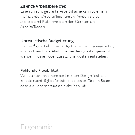
Zu enge Arbeitsbereiche:
Eine schlecht geplante Arbeitsfläche kann zu einem
ineffizienten Arbeitsfluss führen. Achten Sie auf
ausreichend Platz zwischen den Geräten und
Arbeitsflächen.
Unrealistische Budgetierung:
Die häufigste Falle: das Budget ist zu niedrig angesetzt,
wodurch am Ende Abstriche bei der Qualität gemacht
werden müssen oder zusätzliche Kosten entstehen.
Fehlende Flexibilität:
Wer zu starr an einem bestimmten Design festhält,
könnte nachträglich feststellen, dass es für den Raum
oder die Lebenssituation nicht ideal ist.
Ergonomie