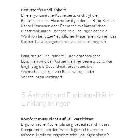
Benutzerfreundlichkeit:
Eine ergonomische Küche berücksichtigt die
Bedürfnisse aller Haushaltsmitglieder – z.B. für Kinder,
ältere Menschen oder Personen mit körperlichen
Einschränkungen. Barrierefreie Lösungen oder die
Wahl von benutzerfreundlichen Materialien können das
Kochen für alle angenehmer und sicherer machen.
Langfristige Gesundheit: Durch ergonomische
Lösungen wird der Körper weniger beansprucht, was
langfristig die Gesundheit fördert und die
Wahrscheinlichkeit von Beschwerden oder
Verletzungen verringert.
5. Ästhetik und Funktionalität in
Einklang bringen
Komfort muss nicht auf Stil verzichten:
Ergonomische Küchenplanung bedeutet nicht, dass
Kompromisse bei der Ästhetik gemacht werden
müssen. Moderne ergonomische Lösungen sind oft