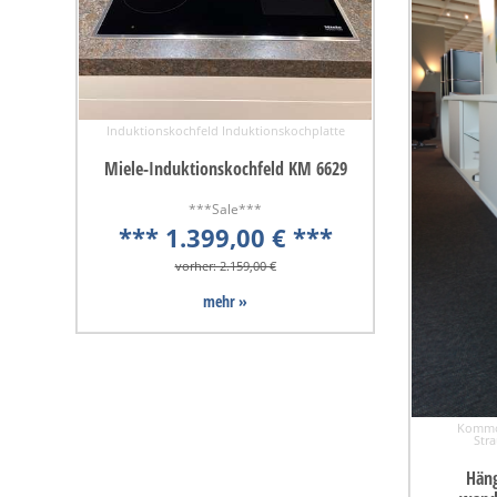
Induktionskochfeld Induktionskochplatte
Miele-Induktionskochfeld KM 6629
***Sale***
*** 1.399,00 € ***
vorher: 2.159,00 €
mehr »
Kommod
Stra
Hän