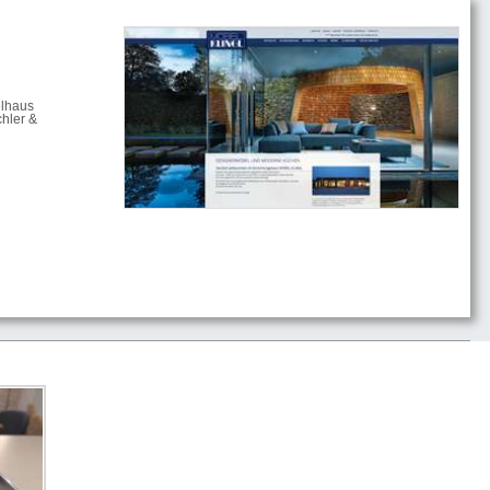
elhaus
hler &