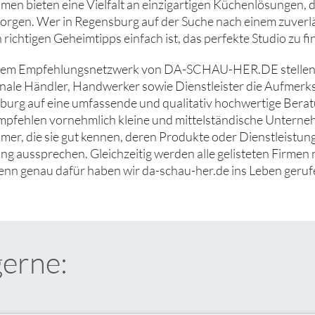
en bieten eine Vielfalt an einzigartigen Küchenlösungen, di
sorgen. Wer in Regensburg auf der Suche nach einem zuverlä
n richtigen Geheimtipps einfach ist, das perfekte Studio zu fi
rem Empfehlungsnetzwerk von DA-SCHAU-HER.DE stellen wi
nale Händler, Handwerker sowie Dienstleister die Aufmerksam
burg auf eine umfassende und qualitativ hochwertige Beratu
mpfehlen vornehmlich kleine und mittelständische Untern
er, die sie gut kennen, deren Produkte oder Dienstleistung
g aussprechen. Gleichzeitig werden alle gelisteten Firmen 
denn genau dafür haben wir da-schau-her.de ins Leben geruf
gerne: