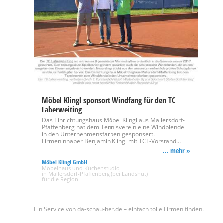
Möbel Klingl sponsort Windfang für den TC
Laberweiting
Das Einrichtungshaus Möbel Klingl aus Mallersdorf-
Pfaffenberg hat dem Tennisverein eine Windblende
in den Unternehmensfarben gesponsert.
Firmeninhaber Benjamin Klingl mit TCL-Vorstand…
... mehr »
Möbel Klingl GmbH
Möbelhaus und Küchenstudio
in Mallersdorf-Pfaffenberg (bei Landshut)
für die Region
Ein Service von da-schau-her.de – einfach tolle Firmen finden.