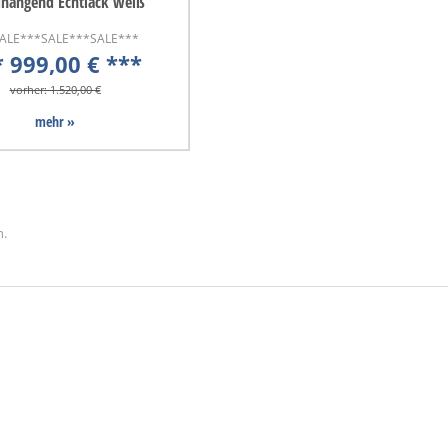
hängend Echtlack weiß
ALE***SALE***SALE***
* 999,00 € ***
vorher: 1.520,00 €
mehr »
n.