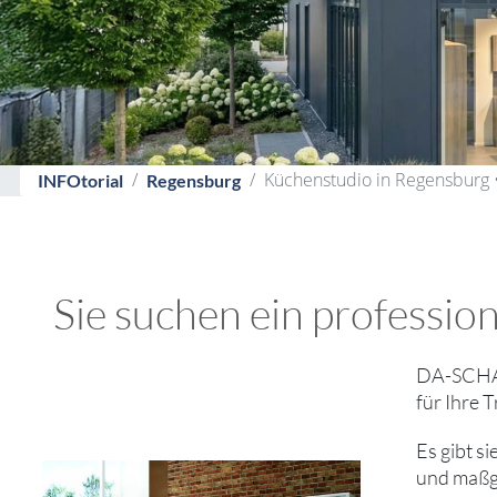
Küchenstudio in Regensburg •
INFOtorial
Regensburg
Sie suchen ein professio
DA-SCHAU
für Ihre 
Es gibt s
und maßge