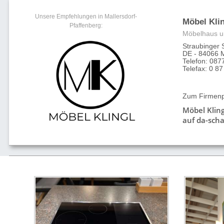
Unsere Empfehlungen in Mallersdorf-
Möbel Kli
Pfaffenberg:
Möbelhaus u
Straubinger 
DE - 84066 M
Telefon: 087
Telefax: 0 87
Zum Firmenpr
Möbel Klin
auf da-scha