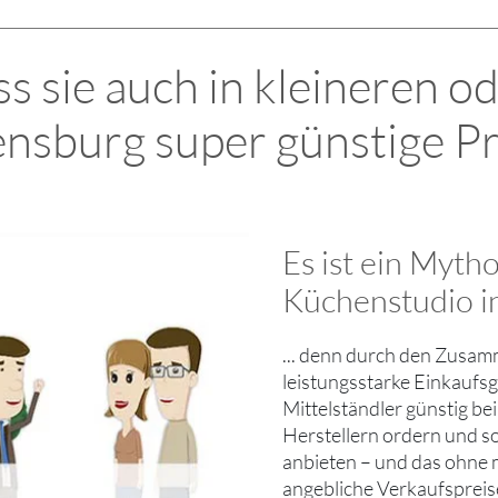
s sie auch in kleineren o
ensburg super günstige 
Es ist ein Myth
Küchenstudio i
... denn durch den Zusam
leistungsstarke Einkaufs
Mittelständler günstig b
Herstellern ordern und s
anbieten – und das ohne mi
angebliche Verkaufspreis