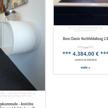
Bora Classic Kochfeldabzug
Kochmuldenlüfter
Bora Classic Kochfeldabzug 2.
***Sale***
*** 4.384,00 € **
vorher: 6.103,00 €
mehr »
e ... Landshut Regensburg
ubing Dingolfing Anrichte
gekommode - Anrichte