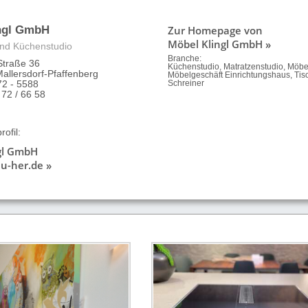
Zur Homepage von
ngl GmbH
Möbel Klingl GmbH »
nd Küchenstudio
Branche:
Straße 36
Küchenstudio, Matratzenstudio, Möb
allersdorf-Pfaffenberg
Möbelgeschäft Einrichtungshaus, Tisc
72 - 5588
Schreiner
 72 / 66 58
ofil:
gl GmbH
u-her.de »