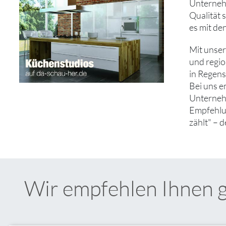
Unternehm
Qualität 
es mit de
Mit unse
und regio
in Regens
Bei uns e
Unternehm
Empfehlun
zählt" – 
Wir empfehlen Ihnen 