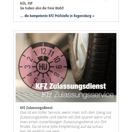
KÜS, FSP
.
Sie haben also die freie Wahl!
... die kompetente KFZ Prüfstelle in Regensburg »
KFZ Zulassungsdienst:
Das ist ein toller Service, wenn man sich den Gang zur
Zulassungsstelle und damit viel Zeit sparen kann und
man einen zuverlässigen Zulassungsdienst vor Ort
findet. Da ist eine tolle Empfehlung auf da-schau-
her.de wirklich viel wert.