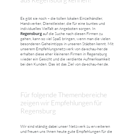
Es gibt sie noch – die tollen lokalen Einzelhändler,
Handwerker, Dienstleister, die für eine buntes und
individuelles Vielfalt an Angeboten sorgen. In
Regensburg
auf die Suche nach diesen Firmen zu
gehen, kann so viel Spaß bringen, wenn man die vielen
besonderen Geheimtipps in unseren Städten kennt. Mit
unserem Empfehlungsnetzwerk von da-schau-her.de
erhalten diese eher kleineren Firmen in Regensburg
wieder ein Gesicht und die verdiente Aufmerksamkeit
bei den Kunden. Das ist das Ziel von da-schau-her.de.
Für folgende Themenbereiche
zeigen wir Empfehlungen für
Regensburg
Wir sind ständig dabei unser Netzwerk zu erweiteren
und freuen uns Ihnen heute gute Empfehlungen für die