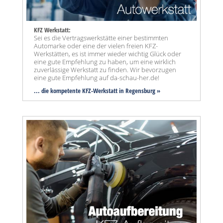
KFZ Werkstatt:
Sei es die Vertragswerkstätte einer bestimmten
Automarke oder eine der vielen freien KFZ-
Werkstätten, es ist immer wieder wichtig Glück oder
eine gute Empfehlung zu haben, um eine wirklich
zuverlässige Werkstatt zu finden. Wir bevorzugen
eine gute Empfehlung auf da-schau-her.de!
... die kompetente KFZ-Werkstatt in Regensburg »