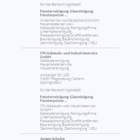
für den Bereich Ingolstadt
Fensterreinigung. Glasreinigung,
Fensterputzer ...
Imobilien Service Deutschland GmbH
Hausmeisterservice »
Gebäudereinigung, Reinigungsfirma ,
Unterhaltsreinigung ,
Fassadenreinigung Graffiti entfernen ,
Baureinigung, Bauendreinigung ,
Steinreinigung , Dachreinigung , NEU
ITK Gebäude- und Industrieservice
GmbH
Gebäudereinigung
Hausmeisterservice
Industriereinigung
Amberger Str. 108
93057 Regensburg (Sallern-
Gallingkofen)
für den Bereich Ingolstadt
Fensterreinigung. Glasreinigung,
Fensterputzer ...
ITK Gebäude- und Industrieservice
GmbH »
Gebäudereinigung, Reinigungsfirma ,
Unterhaltsreinigung ,
Fassadenreinigung Graffiti entfernen ,
Baureinigung, Bauendreinigung ,
Steinreinigung , Dachreinigung , NEU
Jürgen Schulze