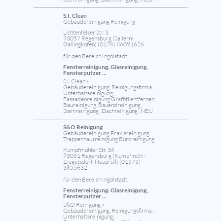
S.I. Clean
Gebäudereinigung Reinigung
Lichtenfelser Str. 3
93057 Regensburg (Sallern-
Gallingkofen) (0176) 86091626
für den Bereich Ingolstadt
Fensterreinigung. Glasreinigung,
Fensterputzer ...
S.I. Clean »
Gebäudereinigung, Reinigungsfirma ,
Unterhaltsreinigung ,
Fassadenreinigung Graffiti entfernen ,
Baureinigung, Bauendreinigung ,
Steinreinigung , Dachreinigung , NEU
S&O Reinigung
Gebäudereinigung Praxisreinigung
Treppenhausreinigung Büroreinigung
Kumpfmühler Str. 36
93051 Regensburg (Kumpfmühl-
Ziegetsdorf-Neuprüll) (01575)
3855632
für den Bereich Ingolstadt
Fensterreinigung. Glasreinigung,
Fensterputzer ...
S&O Reinigung »
Gebäudereinigung, Reinigungsfirma ,
Unterhaltsreinigung ,