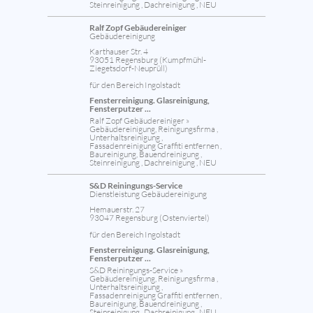
Steinreinigung , Dachreinigung , NEU
Ralf Zopf Gebäudereiniger
Gebäudereinigung
Karthauser Str. 4
93051 Regensburg (Kumpfmühl-
Ziegetsdorf-Neuprüll)
für den Bereich Ingolstadt
Fensterreinigung. Glasreinigung,
Fensterputzer ...
Ralf Zopf Gebäudereiniger »
Gebäudereinigung, Reinigungsfirma ,
Unterhaltsreinigung ,
Fassadenreinigung Graffiti entfernen ,
Baureinigung, Bauendreinigung ,
Steinreinigung , Dachreinigung , NEU
S&D Reiningungs-Service
Dienstleistung Gebäudereinigung
Hemauerstr. 27
93047 Regensburg (Ostenviertel)
für den Bereich Ingolstadt
Fensterreinigung. Glasreinigung,
Fensterputzer ...
S&D Reiningungs-Service »
Gebäudereinigung, Reinigungsfirma ,
Unterhaltsreinigung ,
Fassadenreinigung Graffiti entfernen ,
Baureinigung, Bauendreinigung ,
Steinreinigung , Dachreinigung , NEU