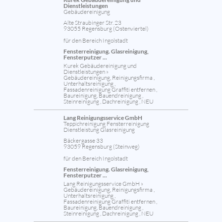
Dienstleistungen
Gebäudereinigung
Alte Straubinger Str. 23
93055 Regensburg (Ostenviertel)
für den Bereich Ingolstadt
Fensterreinigung. Glasreinigung,
Fensterputzer ...
Kurek Gebäudereinigung und
Dienstleistungen »
Gebäudereinigung, Reinigungsfirma ,
Unterhaltsreinigung ,
Fassadenreinigung Graffiti entfernen ,
Baureinigung, Bauendreinigung ,
Steinreinigung , Dachreinigung , NEU
Lang Reinigungsservice GmbH
Teppichreinigung Fensterreinigung
Dienstleistung Glasreinigung
Bäckergasse 33
93059 Regensburg (Steinweg)
für den Bereich Ingolstadt
Fensterreinigung. Glasreinigung,
Fensterputzer ...
Lang Reinigungsservice GmbH »
Gebäudereinigung, Reinigungsfirma ,
Unterhaltsreinigung ,
Fassadenreinigung Graffiti entfernen ,
Baureinigung, Bauendreinigung ,
Steinreinigung , Dachreinigung , NEU