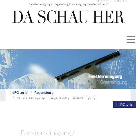
FIRMEN LOG-IN
Fensterreinigung in Regensburg Glasreinigung Fensterputzer √
INFOtorial
Regensburg
Fensterreinigung in Regensburg • Glasreinigung
INFOtorial
Fensterreinigung /