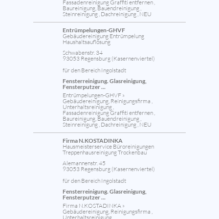
Fassadenreinigung Graffiti entfernen ,
Baureinigung, Bauendreinigung ,
Steinreinigung , Dachreinigung , NEU
Entrümpelungen-GHVF
Gebäudereinigung Entrümpelung
Haushaltsauflösung
Schwabenstr. 34
93053 Regensburg (Kasernenviertel)
für den Bereich Ingolstadt
Fensterreinigung. Glasreinigung,
Fensterputzer ...
Entrümpelungen-GHVF »
Gebäudereinigung, Reinigungsfirma ,
Unterhaltsreinigung ,
Fassadenreinigung Graffiti entfernen ,
Baureinigung, Bauendreinigung ,
Steinreinigung , Dachreinigung , NEU
Firma N.KOSTADINKA
Hausmeisterservice Büroreinigungen
Treppenhausreinigung Trockenbau
Alemannenstr. 45
93053 Regensburg (Kasernenviertel)
für den Bereich Ingolstadt
Fensterreinigung. Glasreinigung,
Fensterputzer ...
Firma N.KOSTADINKA »
Gebäudereinigung, Reinigungsfirma ,
Unterhaltsreinigung ,