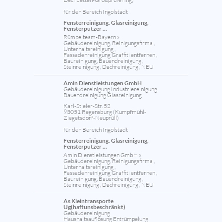
für den Bereich Ingolstadt
Fensterreinigung. Glasreinigung,
Fensterputzer ...
Rümpelteam-Bayern »
Gebäudereinigung, Reinigungsfirma ,
Unterhaltsreinigung ,
Fassadenreinigung Graffiti entfernen ,
Baureinigung, Bauendreinigung ,
Steinreinigung , Dachreinigung , NEU
Amin Dienstleistungen GmbH
Gebäudereinigung Industriereinigung
Bauendreinigung Glasreinigung
Karl-Stieler-Str. 52
93051 Regensburg (Kumpfmühl-
Ziegetsdorf-Neuprüll)
für den Bereich Ingolstadt
Fensterreinigung. Glasreinigung,
Fensterputzer ...
Amin Dienstleistungen GmbH »
Gebäudereinigung, Reinigungsfirma ,
Unterhaltsreinigung ,
Fassadenreinigung Graffiti entfernen ,
Baureinigung, Bauendreinigung ,
Steinreinigung , Dachreinigung , NEU
As Kleintransporte
Ug(haftunsbeschränkt)
Gebäudereinigung
Haushaltsauflösung Entrümpelung