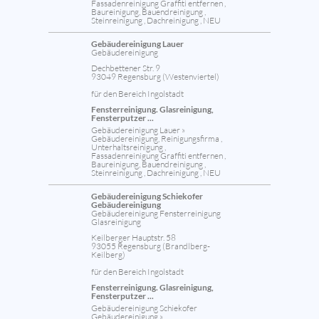
Fassadenreinigung Graffiti entfernen ,
Baureinigung, Bauendreinigung ,
Steinreinigung , Dachreinigung , NEU
Gebäudereinigung Lauer
Gebäudereinigung
Dechbettener Str. 9
93049 Regensburg (Westenviertel)
für den Bereich Ingolstadt
Fensterreinigung. Glasreinigung,
Fensterputzer ...
Gebäudereinigung Lauer »
Gebäudereinigung, Reinigungsfirma ,
Unterhaltsreinigung ,
Fassadenreinigung Graffiti entfernen ,
Baureinigung, Bauendreinigung ,
Steinreinigung , Dachreinigung , NEU
Gebäudereinigung Schiekofer
Gebäudereinigung
Gebäudereinigung Fensterreinigung
Glasreinigung
Keilberger Hauptstr. 58
93055 Regensburg (Brandlberg-
Keilberg)
für den Bereich Ingolstadt
Fensterreinigung. Glasreinigung,
Fensterputzer ...
Gebäudereinigung Schiekofer
Gebäudereinigung »