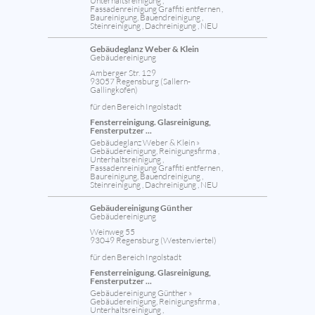
Unterhaltsreinigung ,
Fassadenreinigung Graffiti entfernen ,
Baureinigung, Bauendreinigung ,
Steinreinigung , Dachreinigung , NEU
Gebäudeglanz Weber & Klein
Gebäudereinigung
Amberger Str. 129
93057 Regensburg (Sallern-
Gallingkofen)
für den Bereich Ingolstadt
Fensterreinigung. Glasreinigung,
Fensterputzer ...
Gebäudeglanz Weber & Klein »
Gebäudereinigung, Reinigungsfirma ,
Unterhaltsreinigung ,
Fassadenreinigung Graffiti entfernen ,
Baureinigung, Bauendreinigung ,
Steinreinigung , Dachreinigung , NEU
Gebäudereinigung Günther
Gebäudereinigung
Weinweg 55
93049 Regensburg (Westenviertel)
für den Bereich Ingolstadt
Fensterreinigung. Glasreinigung,
Fensterputzer ...
Gebäudereinigung Günther »
Gebäudereinigung, Reinigungsfirma ,
Unterhaltsreinigung ,