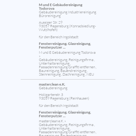
M und E Gebäudereinigung
Todorova
Gebäudereinigung Industriereinigung
Büroreinigung
Aussiger Str. 29
93057 Regensburg (Konradsiedlung-
Wutzlhofen)
für den Bereich Ingolstadt
Fensterreinigung. Glasreinigung,
Fensterputzer ...
M und E Gebäudereinigung Todorova
»
Gebäudereinigung, Reinigungsfirma ,
Unterhaltsreinigung ,
Fassadenreinigung Graffiti entfernen ,
Baureinigung, Bauendreinigung ,
Steinreinigung , Dachreinigung , NEU
masterclean e.K.
Gebäudereinigung
Holzgartenstr. 3
93059 Regensburg (Reinhausen)
für den Bereich Ingolstadt
Fensterreinigung. Glasreinigung,
Fensterputzer ...
masterclean e.K. »
Gebäudereinigung, Reinigungsfirma ,
Unterhaltsreinigung ,
Fassadenreinigung Graffiti entfernen ,
Baureinigung, Bauendreinigung ,