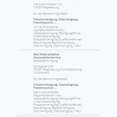
Hermann-Höcherl-Str.
93055 Regensburg
für den Bereich Ingolstadt
Fensterreinigung. Glasreinigung,
Fensterputzer ...
As Kleintransporte
Ug(haftunsbeschränkt) »
Gebäudereinigung, Reinigungsfirma ,
Unterhaltsreinigung ,
Fassadenreinigung Graffiti entfernen ,
Baureinigung, Bauendreinigung ,
Steinreinigung , Dachreinigung , NEU
Bau Malerarbeiten
Hausmeisterservice
Gebäudereinigung
Sandgasse 165
93057 Regensburg (Konradsiedlung-
Wutzlhofen)
für den Bereich Ingolstadt
Fensterreinigung. Glasreinigung,
Fensterputzer ...
Bau Malerarbeiten
Hausmeisterservice »
Gebäudereinigung, Reinigungsfirma ,
Unterhaltsreinigung ,
Fassadenreinigung Graffiti entfernen ,
Baureinigung, Bauendreinigung ,
Steinreinigung , Dachreinigung , NEU