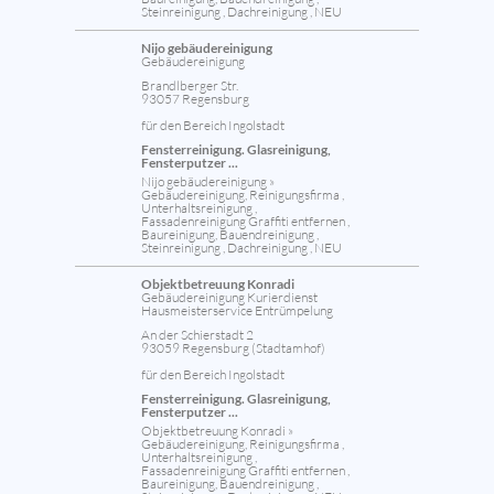
Steinreinigung , Dachreinigung , NEU
Nijo gebäudereinigung
Gebäudereinigung
Brandlberger Str.
93057 Regensburg
für den Bereich Ingolstadt
Fensterreinigung. Glasreinigung,
Fensterputzer ...
Nijo gebäudereinigung »
Gebäudereinigung, Reinigungsfirma ,
Unterhaltsreinigung ,
Fassadenreinigung Graffiti entfernen ,
Baureinigung, Bauendreinigung ,
Steinreinigung , Dachreinigung , NEU
Objektbetreuung Konradi
Gebäudereinigung Kurierdienst
Hausmeisterservice Entrümpelung
An der Schierstadt 2
93059 Regensburg (Stadtamhof)
für den Bereich Ingolstadt
Fensterreinigung. Glasreinigung,
Fensterputzer ...
Objektbetreuung Konradi »
Gebäudereinigung, Reinigungsfirma ,
Unterhaltsreinigung ,
Fassadenreinigung Graffiti entfernen ,
Baureinigung, Bauendreinigung ,