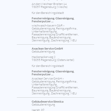
An den Weichser Breiten 14
93059 Regensburg (Weichs)
für den Bereich Ingolstadt
Fensterreinigung. Glasreinigung,
Fensterputzer ...
wischwasch-bayern GbR »
Gebäudereinigung, Reinigungsfirma ,
Unterhaltsreinigung ,
Fassadenreinigung Graffiti entfernen ,
Baureinigung, Bauendreinigung ,
Steinreinigung , Dachreinigung , NEU
Axaclean Service GmbH
Gebäudereinigung
Hackenackerweg 2
93055 Regensburg (Ostenviertel)
für den Bereich Ingolstadt
Fensterreinigung. Glasreinigung,
Fensterputzer ...
Axaclean Service GmbH »
Gebäudereinigung, Reinigungsfirma ,
Unterhaltsreinigung ,
Fassadenreinigung Graffiti entfernen ,
Baureinigung, Bauendreinigung ,
Steinreinigung , Dachreinigung , NEU
Gebäudeservice Simnica
Gebäudereinigung
Isarstr. 39