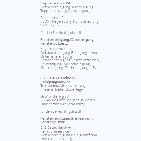
Bayern-service 24
Gebäudereinigung Büroreinigung
Teppichreinigung Glasreinigung
Pommernstr. 5
93057 Regensburg (Konradsiedlung-
Wutzlhofen)
für den Bereich Ingolstadt
Fensterreinigung. Glasreinigung,
Fensterputzer ...
Bayern-service 24 »
Gebäudereinigung, Reinigungsfirma ,
Unterhaltsreinigung ,
Fassadenreinigung Graffiti entfernen ,
Baureinigung, Bauendreinigung ,
Steinreinigung , Dachreinigung , NEU
EIG Bau & Handwerk,
Reinigungsservice
Trockenbau Altbausanierung
Fliesenarbeiten Bodenleger
Großprüfening 39
93049 Regensburg (Königswiesen-
Dechbetten-Großprüfening)
für den Bereich Ingolstadt
Fensterreinigung. Glasreinigung,
Fensterputzer ...
EIG Bau & Handwerk,
Reinigungsservice »
Gebäudereinigung, Reinigungsfirma ,
Unterhaltsreinigung ,