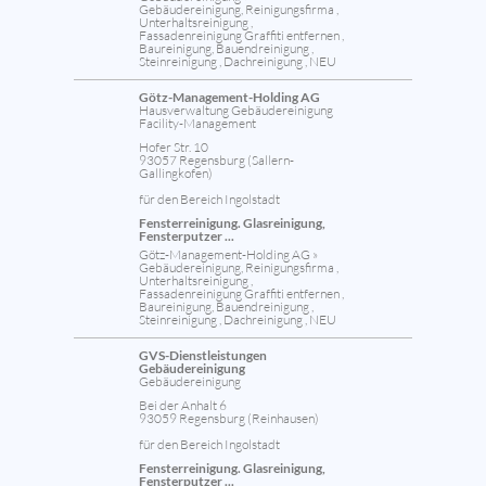
Gebäudereinigung, Reinigungsfirma ,
Unterhaltsreinigung ,
Fassadenreinigung Graffiti entfernen ,
Baureinigung, Bauendreinigung ,
Steinreinigung , Dachreinigung , NEU
Götz-Management-Holding AG
Hausverwaltung Gebäudereinigung
Facility-Management
Hofer Str. 10
93057 Regensburg (Sallern-
Gallingkofen)
für den Bereich Ingolstadt
Fensterreinigung. Glasreinigung,
Fensterputzer ...
Götz-Management-Holding AG »
Gebäudereinigung, Reinigungsfirma ,
Unterhaltsreinigung ,
Fassadenreinigung Graffiti entfernen ,
Baureinigung, Bauendreinigung ,
Steinreinigung , Dachreinigung , NEU
GVS-Dienstleistungen
Gebäudereinigung
Gebäudereinigung
Bei der Anhalt 6
93059 Regensburg (Reinhausen)
für den Bereich Ingolstadt
Fensterreinigung. Glasreinigung,
Fensterputzer ...