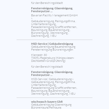
für den Bereich Ingolstadt
Fensterreinigung. Glasreinigung,
Fensterputzer ...
Bavarian Facility Management GmbH
»
Gebäudereinigung, Reinigungsfirma ,
Unterhaltsreinigung ,
Fassadenreinigung Graffiti entfernen ,
Baureinigung, Bauendreinigung ,
Büroreinigung , Steinreinigung ,
Dachreinigung , NEU
HSD-Service | Gebäudereinigung
Gebäudereinigung Bauendreinigung
Fensterreinigung Büroreinigungen
Klenzestr. 30
93051 Regensburg (Königswiesen-
Dechbetten-Großprüfening)
für den Bereich Ingolstadt
Fensterreinigung. Glasreinigung,
Fensterputzer ...
HSD-Service | Gebäudereinigung »
Gebäudereinigung, Reinigungsfirma ,
Unterhaltsreinigung ,
Fassadenreinigung Graffiti entfernen ,
Baureinigung, Bauendreinigung ,
Steinreinigung , Dachreinigung , NEU
wischwasch-bayern GbR
Gebäudereinigung Glasreinigung
Büroreinigung Reinigung