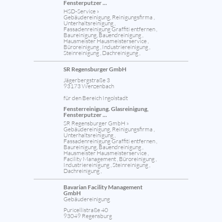
Fensterputzer ...
HSD-Service »
Gebäudereinigung, Reinigungsfirma ,
Unterhaltsreinigung ,
Fassadenreinigung Graffiti entfernen ,
Baureinigung, Bauendreinigung ,
Hausmeister Hausmeisterservice ,
Büroreinigung , Industriereinigung ,
Steinreinigung , Dachreinigung ,
SR Regensburger GmbH
Jägerbergstraße 3
93173 Wenzenbach
für den Bereich Ingolstadt
Fensterreinigung. Glasreinigung,
Fensterputzer ...
SR Regensburger GmbH »
Gebäudereinigung, Reinigungsfirma ,
Unterhaltsreinigung ,
Fassadenreinigung Graffiti entfernen ,
Baureinigung, Bauendreinigung ,
Hausmeister Hausmeisterservice ,
Facility Management , Büroreinigung ,
Industriereinigung , Steinreinigung ,
Dachreinigung ,
Bavarian Facility Management
GmbH
Gebäudereinigung
Puricellistraße 40
93049 Regensburg