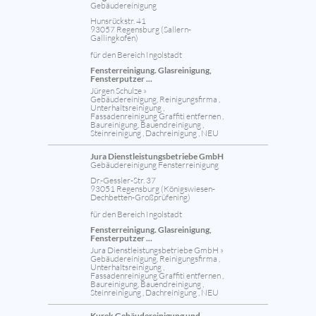
Gebäudereinigung
Hunsrückstr. 41
93057 Regensburg (Sallern-
Gallingkofen)
für den Bereich Ingolstadt
Fensterreinigung. Glasreinigung,
Fensterputzer ...
Jürgen Schulze »
Gebäudereinigung, Reinigungsfirma ,
Unterhaltsreinigung ,
Fassadenreinigung Graffiti entfernen ,
Baureinigung, Bauendreinigung ,
Steinreinigung , Dachreinigung , NEU
Jura Dienstleistungsbetriebe GmbH
Gebäudereinigung Fensterreinigung
Dr.-Gessler-Str. 37
93051 Regensburg (Königswiesen-
Dechbetten-Großprüfening)
für den Bereich Ingolstadt
Fensterreinigung. Glasreinigung,
Fensterputzer ...
Jura Dienstleistungsbetriebe GmbH »
Gebäudereinigung, Reinigungsfirma ,
Unterhaltsreinigung ,
Fassadenreinigung Graffiti entfernen ,
Baureinigung, Bauendreinigung ,
Steinreinigung , Dachreinigung , NEU
Kurek Gebäudereinigung und