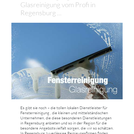
Glasreinigung vom Profi in
Regensburg ...
Es gibt sie noch – die tollen lokalen Dienstleister für
Fensterreinigung , die kleinen und mittelständischen
Unternehmen, die diese besonderen Dienstleistungen
in Regensburg anbieten und so in der Region für die
besondere Angebotsvielfalt sorgen, die wir so schätzen.
In Regensburg zuverlässige Reinigungsfirmen finden