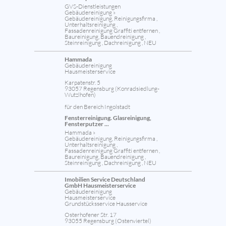
GVS-Dienstleistungen
Gebäudereinigung »
Gebäudereinigung, Reinigungsfirma ,
Unterhaltsreinigung ,
Fassadenreinigung Graffiti entfernen ,
Baureinigung, Bauendreinigung ,
Steinreinigung , Dachreinigung , NEU
Hammada
Gebäudereinigung
Hausmeisterservice
Karpatenstr. 5
93057 Regensburg (Konradsiedlung-
Wutzlhofen)
für den Bereich Ingolstadt
Fensterreinigung. Glasreinigung,
Fensterputzer ...
Hammada »
Gebäudereinigung, Reinigungsfirma ,
Unterhaltsreinigung ,
Fassadenreinigung Graffiti entfernen ,
Baureinigung, Bauendreinigung ,
Steinreinigung , Dachreinigung , NEU
Imobilien Service Deutschland
GmbH Hausmeisterservice
Gebäudereinigung
Hausmeisterservice
Grundstücksservice Hausservice
Osterhofener Str. 17
93055 Regensburg (Ostenviertel)