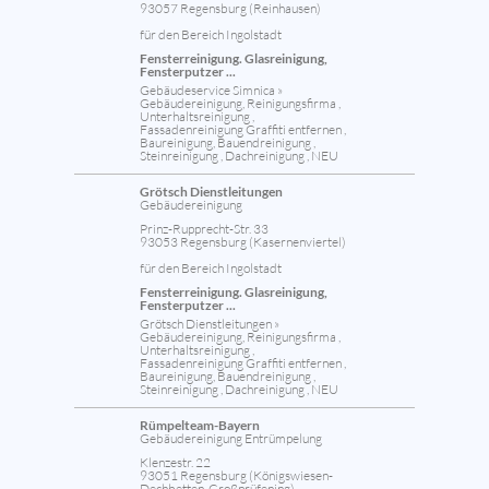
93057 Regensburg (Reinhausen)
für den Bereich Ingolstadt
Fensterreinigung. Glasreinigung,
Fensterputzer ...
Gebäudeservice Simnica »
Gebäudereinigung, Reinigungsfirma ,
Unterhaltsreinigung ,
Fassadenreinigung Graffiti entfernen ,
Baureinigung, Bauendreinigung ,
Steinreinigung , Dachreinigung , NEU
Grötsch Dienstleitungen
Gebäudereinigung
Prinz-Rupprecht-Str. 33
93053 Regensburg (Kasernenviertel)
für den Bereich Ingolstadt
Fensterreinigung. Glasreinigung,
Fensterputzer ...
Grötsch Dienstleitungen »
Gebäudereinigung, Reinigungsfirma ,
Unterhaltsreinigung ,
Fassadenreinigung Graffiti entfernen ,
Baureinigung, Bauendreinigung ,
Steinreinigung , Dachreinigung , NEU
Rümpelteam-Bayern
Gebäudereinigung Entrümpelung
Klenzestr. 22
93051 Regensburg (Königswiesen-
Dechbetten-Großprüfening)