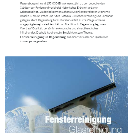
Regensburg mit rund 155.000 Einwohnern zählt zu den bedeutenden
Städten der Region und verbindet historisches Erbe mit urbaner
Lebensqualität. Zu den bekannten Sehenswürdigkeiten gehören Steinerne
Brücke, Dom St. Peter und Altes Rathaus. Zwischen Straubing und Landshut
gelegen, steht Regensburg für kulturelle Vielfalt, kurze Wege und eine
ausgeprägte regionale Identität und Tradition. In Regensburg legt man
Wert auf Qualität, persönliche Ansprache und ein authentisches
Miteinander. Deshalb ist eine gute Empfehlung zum Thema:
Fensterreinigung in Regensburg
aus einer verlässlichen Quelle hier
immer gerne gesehen.