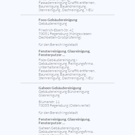
Fassadenreinigung Graffiti entfernen ,
Baureinigung, Bauendreinigung ,
Steinreinigung , Dachreinigung , NEU
Foos-Gebäudereinigung
Gebäudereinigung
Friedrich-Ebert-Str. 42
93051 Regensburg (Königswiesen-
Dechbetten-Großprüfening)
für den Bereich Ingolstadt
Fensterreinigung. Glasreinigung,
Fensterputzer ...
Foos-Gebäudereinigung »
Gebäudereinigung, Reinigungsfirma ,
Unterhaltsreinigung ,
Fassadenreinigung Graffiti entfernen ,
Baureinigung, Bauendreinigung ,
Steinreinigung , Dachreinigung , NEU
Gaheen Gebäudereinigung
Gebäudereinigung Büroreinigung
Glasreinigung
Blumenstr. 11
93055 Regensburg (Ostenviertel)
für den Bereich Ingolstadt
Fensterreinigung. Glasreinigung,
Fensterputzer ...
Gaheen Gebäudereinigung »
Gebäudereinigung, Reinigungsfirma ,