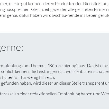
er, die sie gut kennen, deren Produkte oder Dienstleistung
g aussprechen. Gleichzeitig werden alle gelisteten Firmen 
denn genau dafür haben wir da-schau-her.de ins Leben geruf
gerne:
Empfehlung zum Thema ... "Büroreinigung" aus. Das ist eine
rsönlich kennen, die Leistungen nachvollziehbar einschät
halten wir für wenig hilfreich.
efunden haben, wird dieser an dieser Stelle transparent un
esse an einer redaktionellen Empfehlung haben und Wert au