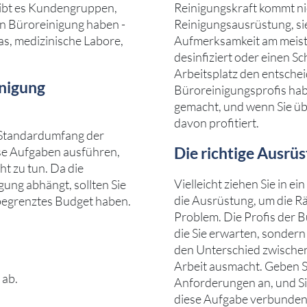
gibt es Kundengruppen,
Reinigungskraft kommt nic
en Büroreinigung haben -
Reinigungsausrüstung, sie
as, medizinische Labore,
Aufmerksamkeit am meiste
desinfiziert oder einen Sc
Arbeitsplatz den entsche
inigung
Büroreinigungsprofis hab
gemacht, und wenn Sie üb
davon profitiert.
 Standardumfang der
Die richtige Ausrüs
se Aufgaben ausführen,
cht zu tun. Da die
Vielleicht ziehen Sie in 
ung abhängt, sollten Sie
die Ausrüstung, um die Rä
begrenztes Budget haben.
Problem. Die Profis der 
die Sie erwarten, sondern
den Unterschied zwischen
Arbeit ausmacht. Geben Si
 ab.
Anforderungen an, und Si
diese Aufgabe verbunden