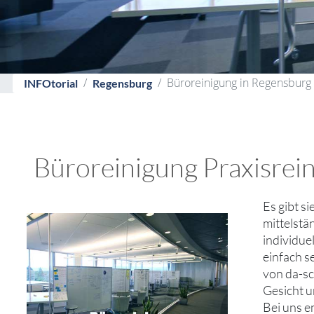
Büroreinigung in Regensburg 
INFOtorial
Regensburg
Büroreinigung Praxisrein
Es gibt si
mittelstä
individue
einfach s
von da-sc
Gesicht u
Bei uns e