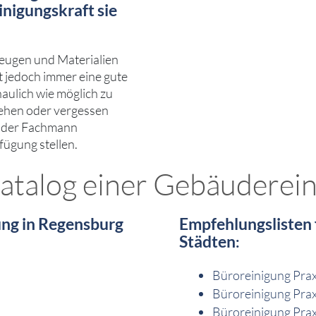
inigungskraft sie
zeugen und Materialien
st jedoch immer eine gute
haulich wie möglich zu
rsehen oder vergessen
ie der Fachmann
fügung stellen.
katalog einer Gebäuderei
ung in Regensburg
Empfehlungslisten
Städten
:
Büroreinigung Prax
Büroreinigung Prax
Büroreinigung Prax