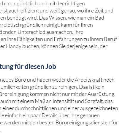
ht nur pünktlich und mit der richtigen
 ist auch effizient und weiß genau, wo ihre Zeit und
n benötigt wird. Das Wissen, wie man ein Bad
hreibtisch gründlich reinigt, kann für Ihren
idenden Unterschied ausmachen. Ihre
en ihre Fähigkeiten und Erfahrungen zu ihrem Beruf
er Handy buchen, können Sie derjenige sein, der
tung für diesen Job
ein neues Büro und haben weder die Arbeitskraft noch
umlichkeiten gründlich zu reinigen. Das ist kein
Büroreinigung kommen nicht nur mit der Ausrüstung,
 auch mit einem Maß an Intensität und Sorgfalt, das
 einer durchschnittlichen und einer ausgezeichneten
e einfach ein paar Details über Ihre genauen
e werden mit den besten Büroreinigungsdiensten für
.