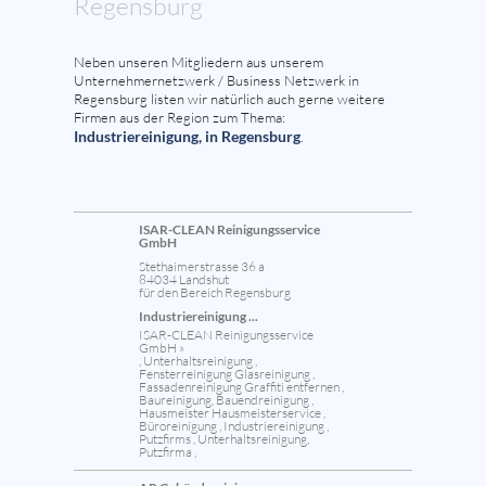
Regensburg
Neben unseren Mitgliedern aus unserem
Unternehmernetzwerk / Business Netzwerk in
Regensburg listen wir natürlich auch gerne weitere
Firmen aus der Region zum Thema:
Industriereinigung, in Regensburg
.
ISAR-CLEAN Reinigungsservice
GmbH
Stethaimerstrasse 36 a
84034 Landshut
für den Bereich Regensburg
Industriereinigung ...
ISAR-CLEAN Reinigungsservice
GmbH »
, Unterhaltsreinigung ,
Fensterreinigung Glasreinigung ,
Fassadenreinigung Graffiti entfernen ,
Baureinigung, Bauendreinigung ,
Hausmeister Hausmeisterservice ,
Büroreinigung , Industriereinigung ,
Putzfirms , Unterhaltsreinigung,
Putzfirma ,