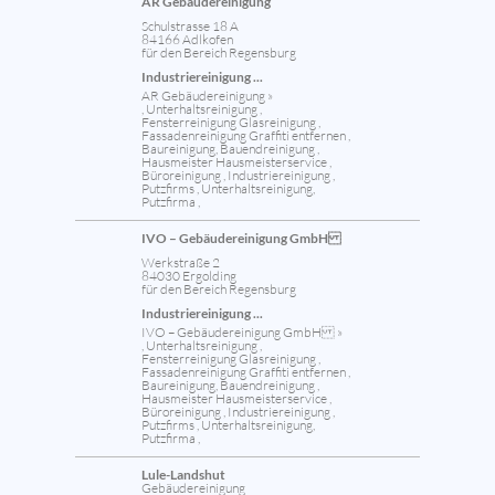
AR Gebäudereinigung
Schulstrasse 18 A
84166 Adlkofen
für den Bereich Regensburg
Industriereinigung ...
AR Gebäudereinigung »
, Unterhaltsreinigung ,
Fensterreinigung Glasreinigung ,
Fassadenreinigung Graffiti entfernen ,
Baureinigung, Bauendreinigung ,
Hausmeister Hausmeisterservice ,
Büroreinigung , Industriereinigung ,
Putzfirms , Unterhaltsreinigung,
Putzfirma ,
IVO – Gebäudereinigung GmbH
Werkstraße 2
84030 Ergolding
für den Bereich Regensburg
Industriereinigung ...
IVO – Gebäudereinigung GmbH »
, Unterhaltsreinigung ,
Fensterreinigung Glasreinigung ,
Fassadenreinigung Graffiti entfernen ,
Baureinigung, Bauendreinigung ,
Hausmeister Hausmeisterservice ,
Büroreinigung , Industriereinigung ,
Putzfirms , Unterhaltsreinigung,
Putzfirma ,
Lule-Landshut
Gebäudereinigung