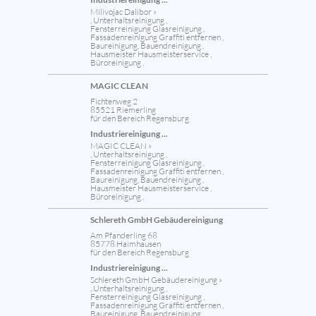
Milivojac Dalibor »
, Unterhaltsreinigung ,
Fensterreinigung Glasreinigung ,
Fassadenreinigung Graffiti entfernen ,
Baureinigung, Bauendreinigung ,
Hausmeister Hausmeisterservice ,
Büroreinigung ,
MAGIC CLEAN
Fichtenweg 2
85521 Riemerling
für den Bereich Regensburg
Industriereinigung ...
MAGIC CLEAN »
, Unterhaltsreinigung ,
Fensterreinigung Glasreinigung ,
Fassadenreinigung Graffiti entfernen ,
Baureinigung, Bauendreinigung ,
Hausmeister Hausmeisterservice ,
Büroreinigung ,
Schlereth GmbH Gebäudereinigung
Am Pfanderling 68
85778 Haimhausen
für den Bereich Regensburg
Industriereinigung ...
Schlereth GmbH Gebäudereinigung »
, Unterhaltsreinigung ,
Fensterreinigung Glasreinigung ,
Fassadenreinigung Graffiti entfernen ,
Baureinigung, Bauendreinigung ,