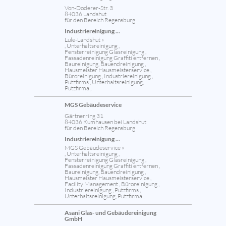
Von-Doderer-Str. 3
84036 Landshut
für den Bereich Regensburg
Industriereinigung ...
Lule-Landshut »
, Unterhaltsreinigung ,
Fensterreinigung Glasreinigung ,
Fassadenreinigung Graffiti entfernen ,
Baureinigung, Bauendreinigung ,
Hausmeister Hausmeisterservice ,
Büroreinigung , Industriereinigung ,
Putzfirms , Unterhaltsreinigung,
Putzfirma ,
MGS Gebäudeservice
Gärtnerring 31
84036 Kumhausen bei Landshut
für den Bereich Regensburg
Industriereinigung ...
MGS Gebäudeservice »
, Unterhaltsreinigung ,
Fensterreinigung Glasreinigung ,
Fassadenreinigung Graffiti entfernen ,
Baureinigung, Bauendreinigung ,
Hausmeister Hausmeisterservice ,
Facility Management , Büroreinigung ,
Industriereinigung , Putzfirms ,
Unterhaltsreinigung, Putzfirma ,
Asani Glas- und Gebäudereinigung
GmbH