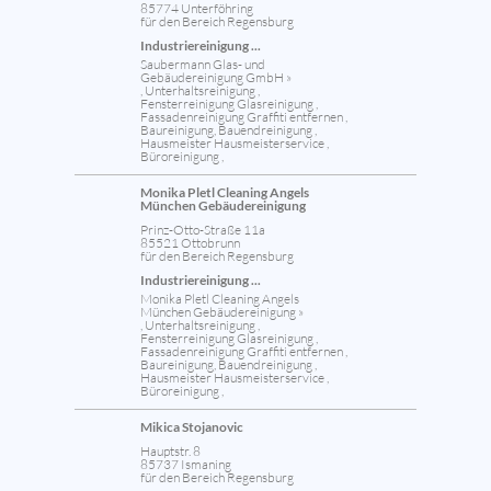
85774 Unterföhring
für den Bereich Regensburg
Industriereinigung ...
Saubermann Glas- und
Gebäudereinigung GmbH »
, Unterhaltsreinigung ,
Fensterreinigung Glasreinigung ,
Fassadenreinigung Graffiti entfernen ,
Baureinigung, Bauendreinigung ,
Hausmeister Hausmeisterservice ,
Büroreinigung ,
Monika Pletl Cleaning Angels
München Gebäudereinigung
Prinz-Otto-Straße 11a
85521 Ottobrunn
für den Bereich Regensburg
Industriereinigung ...
Monika Pletl Cleaning Angels
München Gebäudereinigung »
, Unterhaltsreinigung ,
Fensterreinigung Glasreinigung ,
Fassadenreinigung Graffiti entfernen ,
Baureinigung, Bauendreinigung ,
Hausmeister Hausmeisterservice ,
Büroreinigung ,
Mikica Stojanovic
Hauptstr. 8
85737 Ismaning
für den Bereich Regensburg