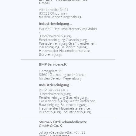
GmbH
Alte Landstraße 21
85521 Ottobrunn
für den Bereich Regensburg
Industriereinigung ...
EXPERT – Hausmeisterservice GmbH
»
, Unterhaltsreinigung ,
Fensterreinigung Glasreinigung ,
Fassadenreinigung Graffiti entfernen ,
Baureinigung, Bauendreinigung ,
Hausmeister Hausmeisterservice ,
Büroreinigung ,
BMP Services e.K.
Herzogplatz 12
85604 Zorneding bei München
für den Bereich Regensburg
Industriereinigung ...
BMP Services e.K. »
, Unterhaltsreinigung ,
Fensterreinigung Glasreinigung ,
Fassadenreinigung Graffiti entfernen ,
Baureinigung, Bauendreinigung ,
Hausmeister Hausmeisterservice ,
Büroreinigung , Industriereinigung ,
Sturm & Öttl Gebäudedienste
GmbH & Co. K
Johann-Sebastian-Bach-Str. 11
85591 Vaterstetten