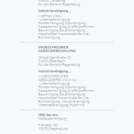
85604 Zorneding
für den Bereich Regensburg
Industriereinigung ...
Matthias Weiß »
, Unterhaltsreinigung ,
Fensterreinigung Glasreinigung ,
Fassadenreinigung Graffiti entfernen ,
Baureinigung, Bauendreinigung ,
Hausmeister Hausmeisterservice ,
Büroreinigung ,
INGRID PREISKER
GEBÄUDEREINIGUNG
Straubingerstraße 20
84051 Essenbach
für den Bereich Regensburg
Industriereinigung ...
INGRID PREISKER
GEBÄUDEREINIGUNG »
, Unterhaltsreinigung ,
Fensterreinigung Glasreinigung ,
Fassadenreinigung Graffiti entfernen ,
Baureinigung, Bauendreinigung ,
Hausmeister Hausmeisterservice ,
Büroreinigung , Industriereinigung ,
Unterhaltsreinigung, Putzfirma ,
HSD-Service
Gebäudereinigung
Klenzestr. 30
93051 Regensburg