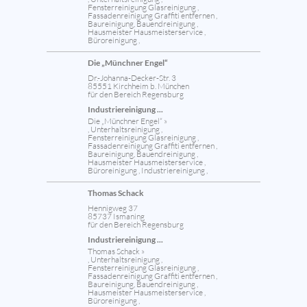
Fensterreinigung Glasreinigung ,
Fassadenreinigung Graffiti entfernen ,
Baureinigung, Bauendreinigung ,
Hausmeister Hausmeisterservice ,
Büroreinigung ,
Die „Münchner Engel“
Dr.-Johanna-Decker-Str. 3
85551 Kirchheim b. München
für den Bereich Regensburg
Industriereinigung ...
Die „Münchner Engel“ »
, Unterhaltsreinigung ,
Fensterreinigung Glasreinigung ,
Fassadenreinigung Graffiti entfernen ,
Baureinigung, Bauendreinigung ,
Hausmeister Hausmeisterservice ,
Büroreinigung , Industriereinigung ,
Thomas Schack
Hennigweg 37
85737 Ismaning
für den Bereich Regensburg
Industriereinigung ...
Thomas Schack »
, Unterhaltsreinigung ,
Fensterreinigung Glasreinigung ,
Fassadenreinigung Graffiti entfernen ,
Baureinigung, Bauendreinigung ,
Hausmeister Hausmeisterservice ,
Büroreinigung ,