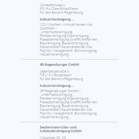
Schnepfenweg 4
85764 Oberschleißheim
für den Bereich Regensburg
Industriereinigung ...
ISG München - Immobilienservice
Günthner »
, Unterhaltsreinigung ,
Fensterreinigung Glasreinigung ,
Fassadenreinigung Graffiti entfernen ,
Baureinigung, Bauendreinigung ,
Hausmeister Hausmeisterservice ,
Facility Management , Büroreinigung ,
Industriereinigung ,
SR Regensburger GmbH
Jägerbergstraße 3
93173 Wenzenbach
für den Bereich Regensburg
Industriereinigung ...
SR Regensburger GmbH »
, Unterhaltsreinigung ,
Fensterreinigung Glasreinigung ,
Fassadenreinigung Graffiti entfernen ,
Baureinigung, Bauendreinigung ,
Hausmeister Hausmeisterservice ,
Facility Management , Büroreinigung ,
Industriereinigung ,
Saubermann Glas- und
Gebäudereinigung GmbH
Münchner Str. 20