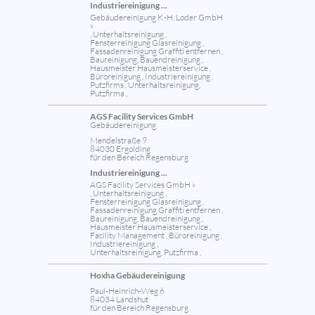
Industriereinigung ...
Gebäudereinigung K.-H. Loder GmbH
»
, Unterhaltsreinigung ,
Fensterreinigung Glasreinigung ,
Fassadenreinigung Graffiti entfernen ,
Baureinigung, Bauendreinigung ,
Hausmeister Hausmeisterservice ,
Büroreinigung , Industriereinigung ,
Putzfirms , Unterhaltsreinigung,
Putzfirma ,
AGS Facility Services GmbH
Gebäudereinigung
Mendelstraße 9
84030 Ergolding
für den Bereich Regensburg
Industriereinigung ...
AGS Facility Services GmbH »
, Unterhaltsreinigung ,
Fensterreinigung Glasreinigung ,
Fassadenreinigung Graffiti entfernen ,
Baureinigung, Bauendreinigung ,
Hausmeister Hausmeisterservice ,
Facility Management , Büroreinigung ,
Industriereinigung ,
Unterhaltsreinigung, Putzfirma ,
Hoxha Gebäudereinigung
Paul-Heinrich-Weg 6
84034 Landshut
für den Bereich Regensburg