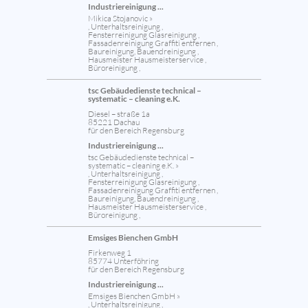
Industriereinigung ...
Mikica Stojanovic »
, Unterhaltsreinigung ,
Fensterreinigung Glasreinigung ,
Fassadenreinigung Graffiti entfernen ,
Baureinigung, Bauendreinigung ,
Hausmeister Hausmeisterservice ,
Büroreinigung ,
tsc Gebäudedienste technical –
systematic – cleaning e.K.
Diesel – straße 1a
85221 Dachau
für den Bereich Regensburg
Industriereinigung ...
tsc Gebäudedienste technical –
systematic – cleaning e.K. »
, Unterhaltsreinigung ,
Fensterreinigung Glasreinigung ,
Fassadenreinigung Graffiti entfernen ,
Baureinigung, Bauendreinigung ,
Hausmeister Hausmeisterservice ,
Büroreinigung ,
Emsiges Bienchen GmbH
Firkenweg 1
85774 Unterföhring
für den Bereich Regensburg
Industriereinigung ...
Emsiges Bienchen GmbH »
, Unterhaltsreinigung ,