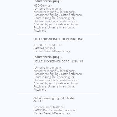
Industriereinigung ...
HSD-Service »
, Unterhaltsreinigung ,
Fensterreinigung Glasreinigung ,
Fassadenreinigung Graffiti entfernen ,
Baureinigung, Bauendreinigung ,
Hausmeister Hausmeisterservice ,
Büroreinigung , Industriereinigung ,
Putzfirms , Unterhaltsreinigung,
Putzfirma ,
HELLENIC-GEBAEUDEREINIGUNG
ALTDORFER STR. 13
84034 Landshut
für den Bereich Regensburg
Industriereinigung ...
HELLENIC-GEBAEUDEREINIGUNG
»
, Unterhaltsreinigung ,
Fensterreinigung Glasreinigung ,
Fassadenreinigung Graffiti entfernen ,
Baureinigung, Bauendreinigung ,
Hausmeister Hausmeisterservice ,
Büroreinigung , Industriereinigung ,
Putzfirms , Unterhaltsreinigung,
Putzfirma ,
Gebäudereinigung K.-H. Loder
GmbH
Rosenheimer Straße 39
84036 Kumhausen bei Landshut
für den Bereich Regensburg