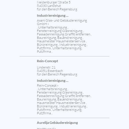
Neidenburger Straße 5
84030 Landshut
für den Bereich Regensburg
Industriereinigung ...
Asani Glas- und Gebäudereinigung
GmbH »
, Unterhaltsreinigung ,
Fensterreinigung Glasreinigung ,
Fassadenreinigung Graffiti entfernen ,
Baureinigung, Bauendreinigung ,
Hausmeister Hausmeisterservice ,
Büroreinigung , Industriereinigung ,
Putzfirms , Unterhaltsreinigung,
Putzfirma ,
Rein-Concept
Lindenstr. 21
84051 Essenbach
für den Bereich Regensburg
Industriereinigung ...
Rein-Concept »
, Unterhaltsreinigung ,
Fensterreinigung Glasreinigung ,
Fassadenreinigung Graffiti entfernen ,
Baureinigung, Bauendreinigung ,
Hausmeister Hausmeisterservice ,
Büroreinigung , Industriereinigung ,
Putzfirms , Unterhaltsreinigung,
Putzfirma ,
Aurelija Gebäudereinigung
Hechtweg 6a