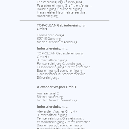
Fensterreinigung Glasreinigung ,
Fassadenreinigung Graffiti entfernen ,
Baureinigung, Bauendreinigung ,
Hausmeister Hausmeisterservice ,
Büroreinigung ,
TOP-CLEAN Gebäudereinigung
GmbH
Freimanner Weg 4
85748 Garching
für den Bereich Regensburg
Industriereinigung ...
TOP-CLEAN Gebäudereinigung
GmbH »
, Unterhaltsreinigung ,
Fensterreinigung Glasreinigung ,
Fassadenreinigung Graffiti entfernen ,
Baureinigung, Bauendreinigung ,
Hausmeister Hausmeisterservice ,
Büroreinigung ,
Alexander Wagner GmbH
Am Isarkanal 2
85464 Neufinsing
für den Bereich Regensburg
Industriereinigung ...
Alexander Wagner GmbH »
, Unterhaltsreinigung ,
Fensterreinigung Glasreinigung ,
Fassadenreinigung Graffiti entfernen ,
Baureinigung, Bauendreinigung ,
Hausmeister Hausmeisterservice ,