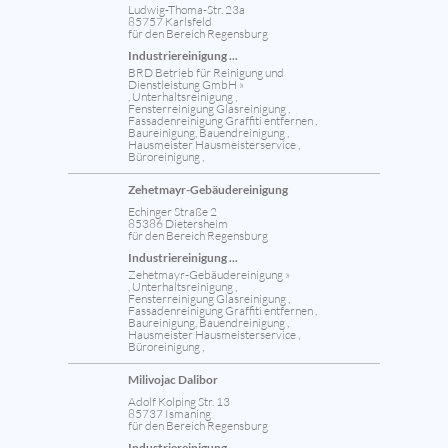
Ludwig-Thoma-Str. 23a
85757 Karlsfeld
für den Bereich Regensburg
Industriereinigung ...
BRD Betrieb für Reinigung und
Dienstleistung GmbH »
, Unterhaltsreinigung ,
Fensterreinigung Glasreinigung ,
Fassadenreinigung Graffiti entfernen ,
Baureinigung, Bauendreinigung ,
Hausmeister Hausmeisterservice ,
Büroreinigung ,
Zehetmayr-Gebäudereinigung
Echinger Straße 2
85386 Dietersheim
für den Bereich Regensburg
Industriereinigung ...
Zehetmayr-Gebäudereinigung »
, Unterhaltsreinigung ,
Fensterreinigung Glasreinigung ,
Fassadenreinigung Graffiti entfernen ,
Baureinigung, Bauendreinigung ,
Hausmeister Hausmeisterservice ,
Büroreinigung ,
Milivojac Dalibor
Adolf Kolping Str. 13
85737 Ismaning
für den Bereich Regensburg
Industriereinigung ...