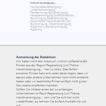
Industriereinigung ...
Hoxha Gebäudereinigung »
, Unterhaltsreinigung ,
Fensterreinigung Glasreinigung ,
Fassadenreinigung Graffiti entfernen ,
Baureinigung, Bauendreinigung ,
Hausmeister Hausmeisterservice ,
Büroreinigung , Industriereinigung ,
Putzfirms , Unterhaltsreinigung,
Putzfirma ,
Anmerkung der Redaktion:
Wir haben nicht den Anspruch wirklich umfassend alle
Firmen aus der Region Regensburg zum Thema ...
Industriereinigung ... hier zu listen. Das Fehlen
einzelner Firmen kann entweder daran liegen, dass wir
das ein oder andere Unternehmen noch nicht entdeckt
haben oder wir bestimmte Firmen einfach nicht guten
Gewissens empfehlen möchten.
Sollten Sie Inhaber eines der zuverlässigen
Unternehmen im Raum Regensburg zum Thema:
Industriereinigung ... sein und Sie sich hier nicht
wiederfinden, so nehmen Sie einfach Kontakt mit uns
auf.