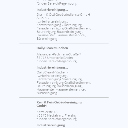
für den Bereich Regensburg
Industriereinigung ...
Sturm & Öttl Gebäudedienste GmbH
& Co. K »
, Unterhaltsreinigung ,
Fensterreinigung Glasreinigung ,
Fassadenreinigung Graffiti entfernen ,
Baureinigung, Bauendreinigung ,
Hausmeister Hausmeisterservice ,
Büroreinigung ,
DailyClean München
Alexander-Pachmann-Straße 7
85716 Unterschleißheim
für den Bereich Regensburg
Industriereinigung ...
DailyClean München »
, Unterhaltsreinigung ,
Fensterreinigung Glasreinigung ,
Fassadenreinigung Graffiti entfernen ,
Baureinigung, Bauendreinigung ,
Hausmeister Hausmeisterservice ,
Büroreinigung ,
Rein & Fein Gebäudereinigung
GmbH
Kettelerstr. 13
85375 Neufahrn b. Freising
für den Bereich Regensburg
Industriereinigung ...