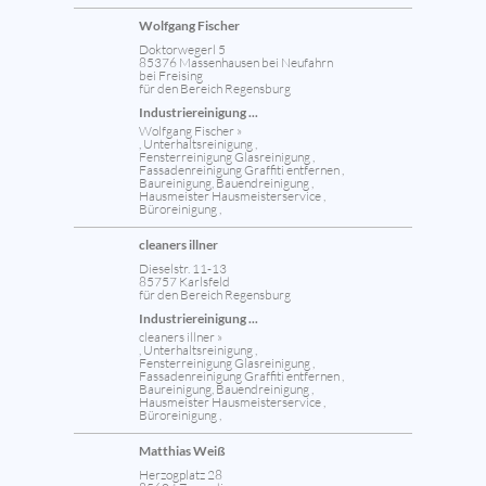
Wolfgang Fischer
Doktorwegerl 5
85376 Massenhausen bei Neufahrn
bei Freising
für den Bereich Regensburg
Industriereinigung ...
Wolfgang Fischer »
, Unterhaltsreinigung ,
Fensterreinigung Glasreinigung ,
Fassadenreinigung Graffiti entfernen ,
Baureinigung, Bauendreinigung ,
Hausmeister Hausmeisterservice ,
Büroreinigung ,
cleaners illner
Dieselstr. 11-13
85757 Karlsfeld
für den Bereich Regensburg
Industriereinigung ...
cleaners illner »
, Unterhaltsreinigung ,
Fensterreinigung Glasreinigung ,
Fassadenreinigung Graffiti entfernen ,
Baureinigung, Bauendreinigung ,
Hausmeister Hausmeisterservice ,
Büroreinigung ,
Matthias Weiß
Herzogplatz 28