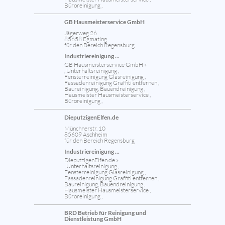
Büroreinigung ,
GB Hausmeisterservice GmbH
Jägerweg 26
85658 Egmating
für den Bereich Regensburg
Industriereinigung ...
GB Hausmeisterservice GmbH »
, Unterhaltsreinigung ,
Fensterreinigung Glasreinigung ,
Fassadenreinigung Graffiti entfernen ,
Baureinigung, Bauendreinigung ,
Hausmeister Hausmeisterservice ,
Büroreinigung ,
DieputzigenElfen.de
Münchnerstr. 10
85609 Aschheim
für den Bereich Regensburg
Industriereinigung ...
DieputzigenElfen.de »
, Unterhaltsreinigung ,
Fensterreinigung Glasreinigung ,
Fassadenreinigung Graffiti entfernen ,
Baureinigung, Bauendreinigung ,
Hausmeister Hausmeisterservice ,
Büroreinigung ,
BRD Betrieb für Reinigung und
Dienstleistung GmbH