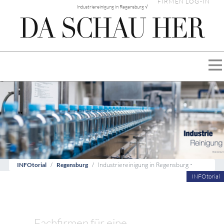
FIRMEN LOG-IN
Industriereinigung in Regensburg √
Industriereinigung in Regensburg •
INFOtorial
Regensburg
INFOtorial
Fachfirmen für eine