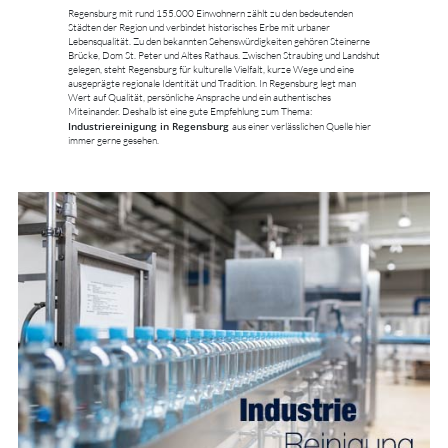
Regensburg mit rund 155.000 Einwohnern zählt zu den bedeutenden
Städten der Region und verbindet historisches Erbe mit urbaner
Lebensqualität. Zu den bekannten Sehenswürdigkeiten gehören Steinerne
Brücke, Dom St. Peter und Altes Rathaus. Zwischen Straubing und Landshut
gelegen, steht Regensburg für kulturelle Vielfalt, kurze Wege und eine
ausgeprägte regionale Identität und Tradition. In Regensburg legt man
Wert auf Qualität, persönliche Ansprache und ein authentisches
Miteinander. Deshalb ist eine gute Empfehlung zum Thema:
Industriereinigung in Regensburg
aus einer verlässlichen Quelle hier
immer gerne gesehen.