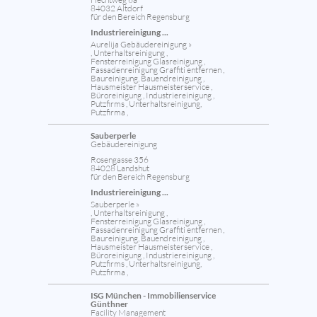
84032 Altdorf
für den Bereich Regensburg
Industriereinigung ...
Aurelija Gebäudereinigung »
, Unterhaltsreinigung ,
Fensterreinigung Glasreinigung ,
Fassadenreinigung Graffiti entfernen ,
Baureinigung, Bauendreinigung ,
Hausmeister Hausmeisterservice ,
Büroreinigung , Industriereinigung ,
Putzfirms , Unterhaltsreinigung,
Putzfirma ,
Sauberperle
Gebäudereinigung
Rosengasse 356
84028 Landshut
für den Bereich Regensburg
Industriereinigung ...
Sauberperle »
, Unterhaltsreinigung ,
Fensterreinigung Glasreinigung ,
Fassadenreinigung Graffiti entfernen ,
Baureinigung, Bauendreinigung ,
Hausmeister Hausmeisterservice ,
Büroreinigung , Industriereinigung ,
Putzfirms , Unterhaltsreinigung,
Putzfirma ,
ISG München - Immobilienservice
Günthner
Facility Management