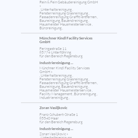
Rein & Fein Gebäudereinigung GmbH
»
, Unterhaltsreinigung ,
Fensterreinigung Glasreinigung ,
Fassadenreinigung Graffiti entfernen ,
Baureinigung, Bauendreinigung ,
Hausmeister Hausmeisterservice ,
Büroreinigung ,
Münchner Kindl Facility Services
GmbH
Feringastraße 11
85774 Unterföhring
für den Bereich Regensburg
Industriereinigung ...
Münchner Kindl Facility Services
GmbH »
, Unterhaltsreinigung ,
Fensterreinigung Glasreinigung ,
Fassadenreinigung Graffiti entfernen ,
Baureinigung, Bauendreinigung ,
Hausmeister Hausmeisterservice ,
Facility Management , Büroreinigung ,
Industriereinigung ,
Zoran Vasiljkovic
Franz-Schubert-Straße 1
85540 Haar
für den Bereich Regensburg
Industriereinigung ...
Zoran Vasiljkovic »
, Unterhaltsreinigung ,