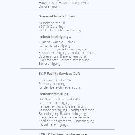
Hausmeister Hausmeisterservice ,
Büroreinigung ,
Gianina-Daniela Turlea
Münchenerstr. 18
85748 Garching
für den Bereich Regensburg
Industriereinigung ...
Gianina-Daniela Turlea »
, Unterhaltsreinigung ,
Fensterreinigung Glasreinigung ,
Fassadenreinigung Graffiti entfernen ,
Baureinigung, Bauendreinigung ,
Hausmeister Hausmeisterservice ,
Büroreinigung ,
B&P Facility Services GbR
Freisinger Straße 95a
85445 Oberding
für den Bereich Regensburg
Industriereinigung ...
B&P Facility Services GbR »
, Unterhaltsreinigung ,
Fensterreinigung Glasreinigung ,
Fassadenreinigung Graffiti entfernen ,
Baureinigung, Bauendreinigung ,
Hausmeister Hausmeisterservice ,
Facility Management , Büroreinigung ,
Industriereinigung ,
EXPERT – Hausmeisterservice