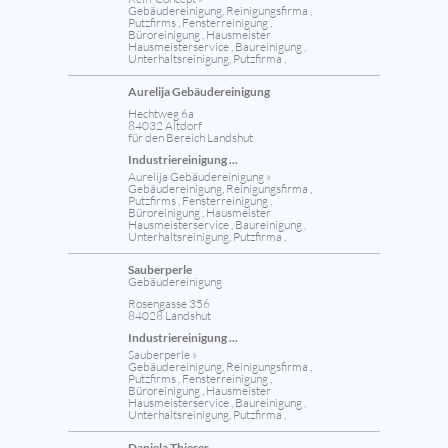
Gebäudereinigung, Reinigungsfirma ,
Putzfirms , Fensterreinigung ,
Büroreinigung , Hausmeister
Hausmeisterservice , Baureinigung ,
Unterhaltsreinigung, Putzfirma ,
Aurelija Gebäudereinigung
Hechtweg 6a
84032 Altdorf
für den Bereich Landshut
Industriereinigung ...
Aurelija Gebäudereinigung »
Gebäudereinigung, Reinigungsfirma ,
Putzfirms , Fensterreinigung ,
Büroreinigung , Hausmeister
Hausmeisterservice , Baureinigung ,
Unterhaltsreinigung, Putzfirma ,
Sauberperle
Gebäudereinigung
Rosengasse 356
84028 Landshut
Industriereinigung ...
Sauberperle »
Gebäudereinigung, Reinigungsfirma ,
Putzfirms , Fensterreinigung ,
Büroreinigung , Hausmeister
Hausmeisterservice , Baureinigung ,
Unterhaltsreinigung, Putzfirma ,
Daniela Thieser