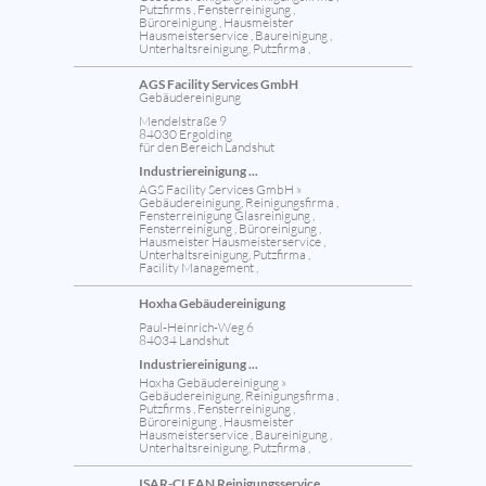
Putzfirms , Fensterreinigung ,
Büroreinigung , Hausmeister
Hausmeisterservice , Baureinigung ,
Unterhaltsreinigung, Putzfirma ,
AGS Facility Services GmbH
Gebäudereinigung
Mendelstraße 9
84030 Ergolding
für den Bereich Landshut
Industriereinigung ...
AGS Facility Services GmbH »
Gebäudereinigung, Reinigungsfirma ,
Fensterreinigung Glasreinigung ,
Fensterreinigung , Büroreinigung ,
Hausmeister Hausmeisterservice ,
Unterhaltsreinigung, Putzfirma ,
Facility Management ,
Hoxha Gebäudereinigung
Paul-Heinrich-Weg 6
84034 Landshut
Industriereinigung ...
Hoxha Gebäudereinigung »
Gebäudereinigung, Reinigungsfirma ,
Putzfirms , Fensterreinigung ,
Büroreinigung , Hausmeister
Hausmeisterservice , Baureinigung ,
Unterhaltsreinigung, Putzfirma ,
ISAR-CLEAN Reinigungsservice