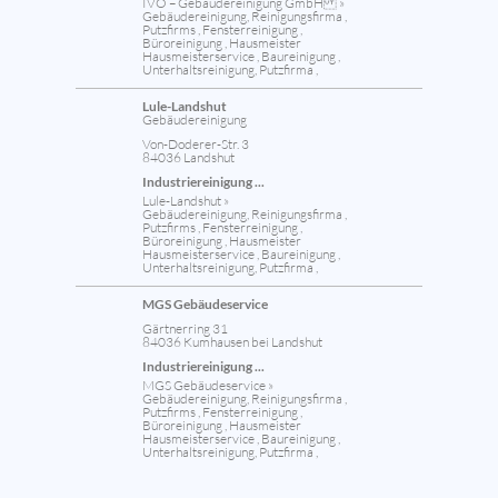
IVO – Gebäudereinigung GmbH »
Gebäudereinigung, Reinigungsfirma ,
Putzfirms , Fensterreinigung ,
Büroreinigung , Hausmeister
Hausmeisterservice , Baureinigung ,
Unterhaltsreinigung, Putzfirma ,
Lule-Landshut
Gebäudereinigung
Von-Doderer-Str. 3
84036 Landshut
Industriereinigung ...
Lule-Landshut »
Gebäudereinigung, Reinigungsfirma ,
Putzfirms , Fensterreinigung ,
Büroreinigung , Hausmeister
Hausmeisterservice , Baureinigung ,
Unterhaltsreinigung, Putzfirma ,
MGS Gebäudeservice
Gärtnerring 31
84036 Kumhausen bei Landshut
Industriereinigung ...
MGS Gebäudeservice »
Gebäudereinigung, Reinigungsfirma ,
Putzfirms , Fensterreinigung ,
Büroreinigung , Hausmeister
Hausmeisterservice , Baureinigung ,
Unterhaltsreinigung, Putzfirma ,