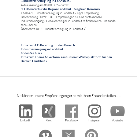
... Industriereinigung in Landshut ...
Aktualisierung am 08.08.2026 durch:
SEO Berater für die Region Landshut ... Siegfried Romanek
Titel (47): ... Industriereinigung in Landshut - Tipps Empfehlung ...
Beschreibung (132): ... TOP Empfehlungen für eine professionelle
Industriereinigung / Gebäudereiniger in Landshut ✶ finden Sie bei uns auf da-
schau-her.de
Überschrift (31): ... Industriereinigung in Landshut √
Infos zur SEO Beratung für den Bereich:
Industriereinigung in Landshut
finden Sie hier »
Infos zum Thema Advertorials auf unserer Werbeplattform für den
Bereich Landshut »
Sie können unsere Empfehlungen gerne mit Ihren Freunden teilen ... ...
Linkedin
Xing
Facebook
Instagram
Youtube