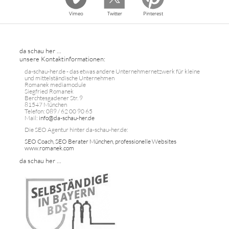
Vimeo
Twitter
Pinterest
da schau her ...
unsere Kontaktinformationen:
da-schau-her.de - das etwas andere Unternehmernetzwerk für kleine
und mittelständische Unternehmen
Romanek mediamodule
Siegfried Romanek
Berchtesgadener Str. 9
81547 München
Telefon: 089 / 62 00 90 65
Mail:
info@da-schau-her.de
Die SEO Agentur hinter da-schau-her.de:
SEO Coach, SEO Berater München, professionelle Websites
www.romanek.com
da schau her ...