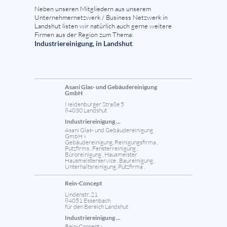
Neben unseren Mitgliedern aus unserem
Unternehmernetzwerk / Business Netzwerk in
Landshut listen wir natürlich auch gerne weitere
Firmen aus der Region zum Thema:
Industriereinigung, in Landshut
.
Asani Glas- und Gebäudereinigung
GmbH
Neidenburger Straße 5
84030 Landshut
Industriereinigung ...
Asani Glas- und Gebäudereinigung
GmbH »
Gebäudereinigung, Reinigungsfirma ,
Putzfirms , Fensterreinigung ,
Büroreinigung , Hausmeister
Hausmeisterservice , Baureinigung ,
Unterhaltsreinigung, Putzfirma ,
Rein-Concept
Lindenstr. 21
84051 Essenbach
für den Bereich Landshut
Industriereinigung ...
Rein-Concept »