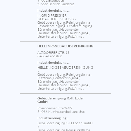
84051 Essenbach
für den Bereich Landshut
Industriereinigung ...
INGRID PREISKER
GEBÄUDEREINIGUNG »
Gebäudereinigung, Reinigungsfirma ,
Fassadenreinigung , Fensterreinigung ,
Büroreinigung , Hausmeister
Hausmeisterservice , Baureinigung ,
Unterhaltsreinigung, Putzfirma ,
HELLENIC-GEBAEUDEREINIGUNG
ALTDORFER STR. 13
84034 Landshut
Industriereinigung ...
HELLENIC-GEBAEUDEREINIGUNG
»
Gebäudereinigung, Reinigungsfirma ,
Putzfirms , Fensterreinigung ,
Büroreinigung , Hausmeister
Hausmeisterservice , Baureinigung ,
Unterhaltsreinigung, Putzfirma ,
Gebäudereinigung K.-H. Loder
GmbH
Rosenheimer Straße 39
84036 Kumhausen bei Landshut
Industriereinigung ...
Gebäudereinigung K.-H. Loder GmbH
»
Gebäudereinigung, Reinigungsfirma ,