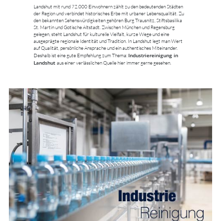
Landshut mit rund 72.000 Einwohnern zählt zu den bedeutenden Städten
der Region und verbindet historisches Erbe mit urbaner Lebensqualität. Zu
den bekannten Sehenswürdigkeiten gehören Burg Trausnitz, Stiftsbasilika
St. Martin und Gotische Altstadt. Zwischen München und Regensburg
gelegen, steht Landshut für kulturelle Vielfalt, kurze Wege und eine
ausgeprägte regionale Identität und Tradition. In Landshut legt man Wert
auf Qualität, persönliche Ansprache und ein authentisches Miteinander.
Industriereinigung in
Deshalb ist eine gute Empfehlung zum Thema:
Landshut
aus einer verlässlichen Quelle hier immer gerne gesehen.