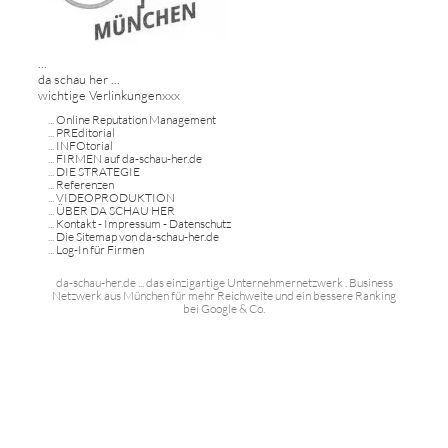
...
da schau her ...
wichtige Verlinkungenxxx
...
Online Reputation Management
...
PREditorial
...
INFOtorial
...
FIRMEN auf da-schau-her.de
...
DIE STRATEGIE
...
Referenzen
...
VIDEOPRODUKTION
...
ÜBER DA SCHAU HER
...
Kontakt - Impressum - Datenschutz
...
Die Sitemap von da-schau-her.de
...
Log-In für Firmen
da-schau-her.de ... das einzigartige Unternehmernetzwerk . Business
Netzwerk aus München für mehr Reichweite und ein bessere Ranking
bei Google & Co.