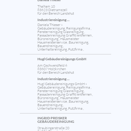
Thalham 10
83623 Dietramszell
für den Bereich Landshut
Industriereinigung ...
Daniela Thieser »
Gebäudereinigung, Reinigungsfirma ,
Fensterreinigung Glasreinigung ,
Fassadenreinigung Graffiti entfernen ,
Büroreinigung , Hausmeister
Hausmeisterservice , Baureinigung,
Bauendreinigung ,
Unterhaltsreinigung, Putzfirma ,
Hugl Gebäudereinigungs GmbH
Am Gschwendfeld 6
83607 Holzkirchen
für den Bereich Landshut
Industriereinigung ...
Hugl Gebäudereinigungs GmbH »
Gebäudereinigung, Reinigungsfirma ,
Fensterreinigung Glasreinigung ,
Fassadenreinigung Graffiti entfernen ,
Büroreinigung , Hausmeister
Hausmeisterservice , Baureinigung,
Bauendreinigung ,
Unterhaltsreinigung, Putzfirma ,
INGRID PREISKER
GEBÄUDEREINIGUNG
Straubingerstraße 20