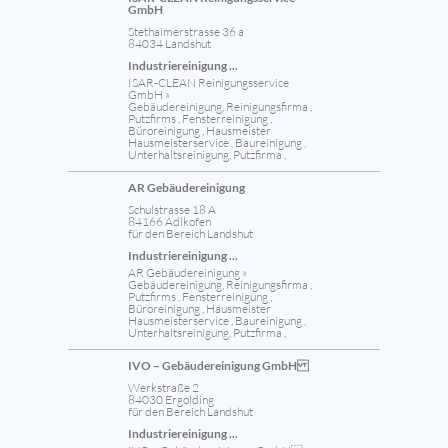
GmbH
Stethaimerstrasse 36 a
84034 Landshut
Industriereinigung ...
ISAR-CLEAN Reinigungsservice
GmbH »
Gebäudereinigung, Reinigungsfirma ,
Putzfirms , Fensterreinigung ,
Büroreinigung , Hausmeister
Hausmeisterservice , Baureinigung ,
Unterhaltsreinigung, Putzfirma ,
AR Gebäudereinigung
Schulstrasse 18 A
84166 Adlkofen
für den Bereich Landshut
Industriereinigung ...
AR Gebäudereinigung »
Gebäudereinigung, Reinigungsfirma ,
Putzfirms , Fensterreinigung ,
Büroreinigung , Hausmeister
Hausmeisterservice , Baureinigung ,
Unterhaltsreinigung, Putzfirma ,
IVO – Gebäudereinigung GmbH
Werkstraße 2
84030 Ergolding
für den Bereich Landshut
Industriereinigung ...