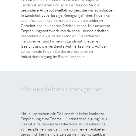
Landshut anbieten und so in der Region für die
besondere Angebotsvielfalt sorgen, die wir so schätzen.
In Landshut zuverlässige Reinigungsfirmen finden kann
so einfach sein, wenn man die vielen besonderen
Geheimtipps in unseren Städten kennt. Mit unserem
Empfehlungsnetzwerk von da-schau-her.de erhalten
besonders die kleineren Händler, Dienstleister,
Handwerker und Firmen in Landshut wieder ein
Gesicht und die verdiente Aufmerksamkeit. Auf da-
schau-her.de finden Sie die professionellen
Industriereinigung im Raum Landshut.
Wir empfehlen Ihnen gerne:
Aktuell sprechen wir für Landshut keine konkrete
Empfehlung zum Thema ... "Industriereinigung" aus.
Das ist eine bewusste redaktionelle Entscheidung.
Wir empfehlen nur dann, wenn wir einen Anbieter
persönlich kennen, die Leistungen nachvollziehbar