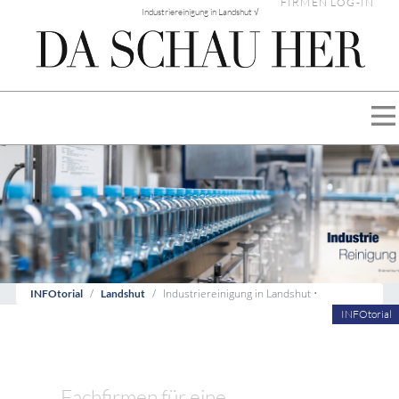
FIRMEN LOG-IN
Industriereinigung in Landshut √
Industriereinigung in Landshut •
INFOtorial
Landshut
INFOtorial
Fachfirmen für eine