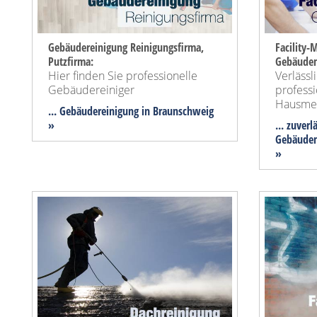
Gebäudereinigung Reinigungsfirma,
Facility
Putzfirma:
Gebäude
Hier finden Sie professionelle
Verlässl
Gebäudereiniger
professi
Hausmei
... Gebäudereinigung in Braunschweig
»
... zuver
Gebäudem
»