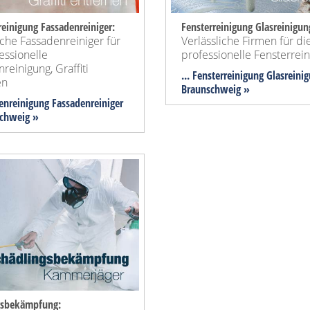
einigung Fassadenreiniger:
Fensterreinigung Glasreinigun
iche Fassadenreiniger für
Verlässliche Firmen für di
essionelle
professionelle Fensterrei
reinigung, Graffiti
... Fensterreinigung Glasreini
en
Braunschweig »
denreinigung Fassadenreiniger
schweig »
gsbekämpfung: