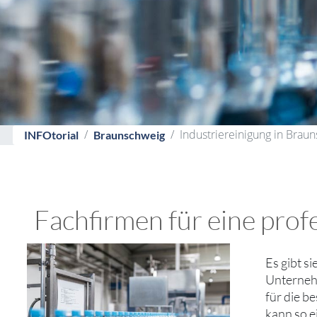
Industriereinigung in Brau
INFOtorial
Braunschweig
Fachfirmen für eine profe
Es gibt si
Unternehm
für die b
kann so e