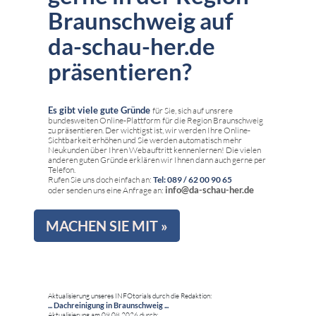
Braunschweig auf
da-schau-her.de
präsentieren?
Es gibt viele gute Gründe
für Sie, sich auf unsrere
bundesweiten Online-Plattform für die Region Braunschweig
zu präsentieren. Der wichtigst ist, wir werden Ihre Online-
Sichtbarkeit erhöhen und Sie werden automatisch mehr
Neukunden über Ihren Webauftritt kennenlernen! Die vielen
anderen guten Gründe erklären wir Ihnen dann auch gerne per
Telefon.
Rufen Sie uns doch einfach an:
Tel: 089 / 62 00 90 65
info@da-schau-her.de
oder senden uns eine Anfrage an:
MACHEN SIE MIT »
Aktualisierung unseres INFOtorials durch die Redaktion:
... Dachreinigung in Braunschweig ...
Aktualisierung am 09.08.2026 durch: