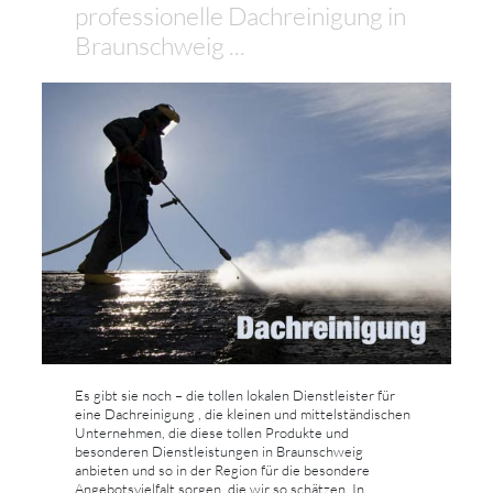
professionelle Dachreinigung in
Braunschweig ...
Es gibt sie noch – die tollen lokalen Dienstleister für
eine Dachreinigung , die kleinen und mittelständischen
Unternehmen, die diese tollen Produkte und
besonderen Dienstleistungen in Braunschweig
anbieten und so in der Region für die besondere
Angebotsvielfalt sorgen, die wir so schätzen. In