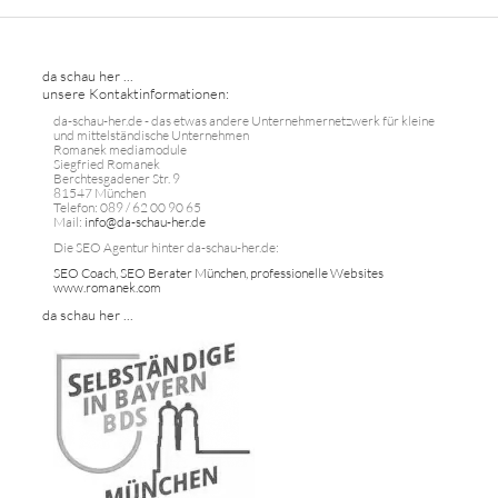
da schau her ...
unsere Kontaktinformationen:
da-schau-her.de - das etwas andere Unternehmernetzwerk für kleine
und mittelständische Unternehmen
Romanek mediamodule
Siegfried Romanek
Berchtesgadener Str. 9
81547 München
Telefon: 089 / 62 00 90 65
Mail:
info@da-schau-her.de
Die SEO Agentur hinter da-schau-her.de:
SEO Coach, SEO Berater München, professionelle Websites
www.romanek.com
da schau her ...