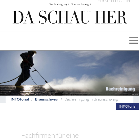
FIRMEN LOG-IN
Dachreinigung in Braunschweig √
Dachreinigung in Braunschweig •
INFOtorial
Braunschweig
INFOtorial
Fachfirmen für eine