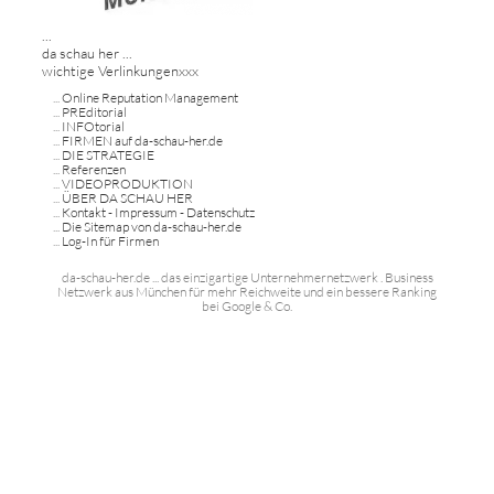
...
da schau her ...
wichtige Verlinkungenxxx
...
Online Reputation Management
...
PREditorial
...
INFOtorial
...
FIRMEN auf da-schau-her.de
...
DIE STRATEGIE
...
Referenzen
...
VIDEOPRODUKTION
...
ÜBER DA SCHAU HER
...
Kontakt - Impressum - Datenschutz
...
Die Sitemap von da-schau-her.de
...
Log-In für Firmen
da-schau-her.de ... das einzigartige Unternehmernetzwerk . Business
Netzwerk aus München für mehr Reichweite und ein bessere Ranking
bei Google & Co.