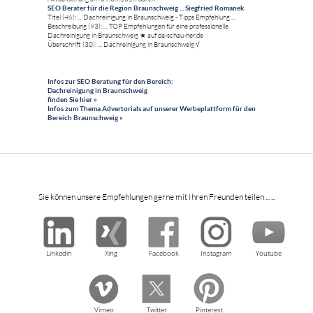
SEO Berater für die Region Braunschweig ... Siegfried Romanek
Titel (46): ... Dachreinigung in Braunschweig - Tipps Empfehlung ...
Beschreibung (93): ... TOP Empfehlungen für eine professionelle
Dachreinigung in Braunschweig ★ auf da-schau-her.de
Überschrift (30): ... Dachreinigung in Braunschweig √
Infos zur SEO Beratung für den Bereich:
Dachreinigung in Braunschweig
finden Sie hier »
Infos zum Thema Advertorials auf unserer Werbeplattform für den
Bereich Braunschweig »
Sie können unsere Empfehlungen gerne mit Ihren Freunden teilen ... ...
Linkedin
Xing
Facebook
Instagram
Youtube
Vimeo
Twitter
Pinterest