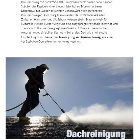
Braunschweig mit rund 255.000 Einwohnern zählt zu den bedeutenden
Städten der Region und verbindet historisches Erbe mit urbaner
Lebensqualität. Zu den bekannten Sehenswürdigkeiten gehören
Braunschweiger Dom, Burg Dankwarderode und Schloss Arkaden.
Zwischen Hannover und Wolfsburg gelegen, steht Braunschweig für
kulturelle Vielfalt, kurze Wege und eine ausgeprägte regionale Identität und
Tradition. In Braunschweig legt man Wert auf Qualität, persönliche
Ansprache und ein authentisches Miteinander. Deshalb ist eine gute
Dachreinigung in Braunschweig
Empfehlung zum Thema:
aus einer
verlässlichen Quelle hier immer gerne gesehen.