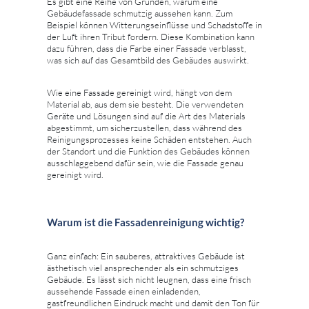
Es gibt eine Reihe von Gründen, warum eine
Gebäudefassade schmutzig aussehen kann. Zum
Beispiel können Witterungseinflüsse und Schadstoffe in
der Luft ihren Tribut fordern. Diese Kombination kann
dazu führen, dass die Farbe einer Fassade verblasst,
was sich auf das Gesamtbild des Gebäudes auswirkt.
Wie eine Fassade gereinigt wird, hängt von dem
Material ab, aus dem sie besteht. Die verwendeten
Geräte und Lösungen sind auf die Art des Materials
abgestimmt, um sicherzustellen, dass während des
Reinigungsprozesses keine Schäden entstehen. Auch
der Standort und die Funktion des Gebäudes können
ausschlaggebend dafür sein, wie die Fassade genau
gereinigt wird.
Warum ist die Fassadenreinigung wichtig?
Ganz einfach: Ein sauberes, attraktives Gebäude ist
ästhetisch viel ansprechender als ein schmutziges
Gebäude. Es lässt sich nicht leugnen, dass eine frisch
aussehende Fassade einen einladenden,
gastfreundlichen Eindruck macht und damit den Ton für