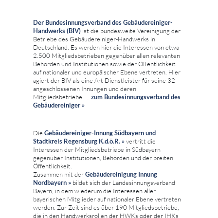
Der Bundesinnungsverband des Gebäudereiniger-
Handwerks (BIV)
ist die bundesweite Vereinigung der
Betriebe des Gebäudereiniger-Handwerks in
Deutschland. Es werden hier die Interessen von etwa
2.500 Mitgliedsbetrieben gegenüber allen relevanten
Behörden und Institutionen sowie der Öffentlichkeit
auf nationaler und europäischer Ebene vertreten. Hier
agiert der BIV als eine Art Dienstleister für seine 32
angeschlossenen Innungen und deren
Mitgliedsbetriebe. ...
zum
Bundesinnungsverband des
Gebäudereiniger »
Die
Gebäudereiniger-Innung Südbayern und
Stadtkreis Regensburg K.d.ö.R. »
vertritt die
Interessen der Mitgliedsbetriebe in Südbayern
gegenüber Institutionen, Behörden und der breiten
Öffentlichkeit.
Zusammen mit der
Gebäudereinigung Innung
Nordbayern »
bildet sich der Landesinnungsverband
Bayern, in dem wiederum die Interessen aller
bayerischen Mitglieder auf nationaler Ebene vertreten
werden. Zur Zeit sind es über 190 Mitgliedsbetriebe,
die in den Handwerksrollen der HWKs oder der IHKs