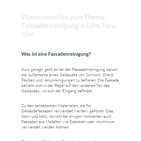
Wissenswertes zum Thema
Fassadenreinigung in Ulm, Neu-
Ulm ...
Was ist eine Fassadenreinigung?
Kurz gesagt, geht es bei der Fassadenreinigung darum,
die Außenseite eines Gebäudes von Schmutz, Dreck,
Flecken und Verunreinigungen zu befreien. Die Fassade
bezieht sich in der Regel auf den vorderen Teil des
Gebäudes, wo sich der Eingang befindet.
Zu den beliebtesten Materialien, die für
Gebäudefassaden verwendet werden, gehören Glas,
Stein und Holz, obwohl bei einigen Immobilien auch
Fassaden aus Metallen wie Edelstahl oder Aluminium
verwendet werden können.