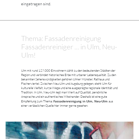
eingetragen sind.
Thema: Fassadenreinigung
Fassadenreiniger ... in Ulm, Neu-
Ulm!
Ulm mit rund 127.000 Einwohnern zählt zu den bedeutenden Städten der
Region und verbindet historisches Erbe mit urbaner Lebensqualität. Zu den
bekannten Sehenswürdigkeiten gehören Ulmer Münster, Rathaus und
Fischerviertel. Zwischen Neu-Ulm und Augsburg gelegen, steht Ulm für
kulturelle Vielfalt, kurze Wege und eine ausgeprägte regionale Identität und
Tradition. In Ulm, Neu-Ulm legt man Wert auf Qualität, persönliche
Ansprache und ein authentisches Miteinander. Deshalb ist eine gute
Fassadenreinigung in Ulm, Neu-Ulm
Empfehlung zum Thema:
aus
einer verlässlichen Quelle hier immer gerne gesehen.