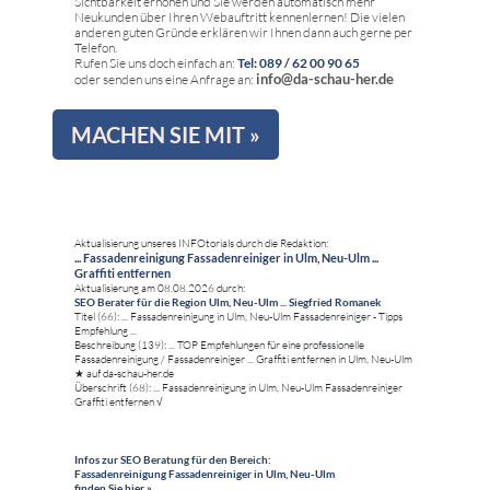
Sichtbarkeit erhöhen und Sie werden automatisch mehr
Neukunden über Ihren Webauftritt kennenlernen! Die vielen
anderen guten Gründe erklären wir Ihnen dann auch gerne per
Telefon.
Rufen Sie uns doch einfach an:
Tel: 089 / 62 00 90 65
info@da-schau-her.de
oder senden uns eine Anfrage an:
MACHEN SIE MIT »
Aktualisierung unseres INFOtorials durch die Redaktion:
... Fassadenreinigung Fassadenreiniger in Ulm, Neu-Ulm ...
Graffiti entfernen
Aktualisierung am 08.08.2026 durch:
SEO Berater für die Region Ulm, Neu-Ulm ... Siegfried Romanek
Titel (66): ... Fassadenreinigung in Ulm, Neu-Ulm Fassadenreiniger - Tipps
Empfehlung ...
Beschreibung (139): ... TOP Empfehlungen für eine professionelle
Fassadenreinigung / Fassadenreiniger ... Graffiti entfernen in Ulm, Neu-Ulm
★ auf da-schau-her.de
Überschrift (68): ... Fassadenreinigung in Ulm, Neu-Ulm Fassadenreiniger
Graffiti entfernen √
Infos zur SEO Beratung für den Bereich:
Fassadenreinigung Fassadenreiniger in Ulm, Neu-Ulm
finden Sie hier »