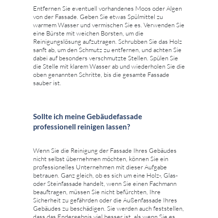
Entfernen Sie eventuell vorhandenes Moos oder Algen
von der Fassade. Geben Sie etwas Spülmittel zu
warmem Wasser und vermischen Sie es. Verwenden Sie
eine Bürste mit weichen Borsten, um die
Reinigungslösung aufzutragen. Schrubben Sie das Holz
sanft ab, um den Schmutz zu entfernen, und achten Sie
dabei auf besonders verschmutzte Stellen. Spülen Sie
die Stelle mit klarem Wasser ab und wiederholen Sie die
oben genannten Schritte, bis die gesamte Fassade
sauber ist.
Sollte ich meine Gebäudefassade
professionell reinigen lassen?
Wenn Sie die Reinigung der Fassade Ihres Gebäudes
nicht selbst übernehmen möchten, können Sie ein
professionelles Unternehmen mit dieser Aufgabe
betrauen. Ganz gleich, ob es sich um eine Holz-, Glas-
oder Steinfassade handelt, wenn Sie einen Fachmann
beauftragen, müssen Sie nicht befürchten, Ihre
Sicherheit zu gefährden oder die Außenfassade Ihres
Gebäudes zu beschädigen. Sie werden auch feststellen,
dass das Endergebnis viel besser ist, als wenn Sie es