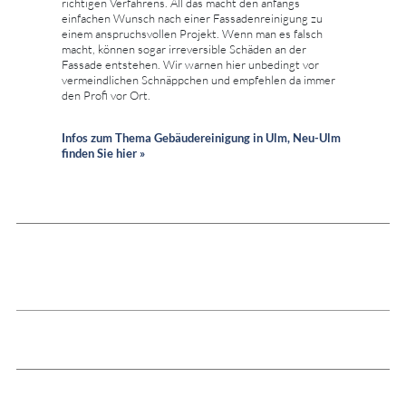
richtigen Verfahrens. All das macht den anfangs
einfachen Wunsch nach einer Fassadenreinigung zu
einem anspruchsvollen Projekt. Wenn man es falsch
macht, können sogar irreversible Schäden an der
Fassade entstehen. Wir warnen hier unbedingt vor
vermeindlichen Schnäppchen und empfehlen da immer
den Profi vor Ort.
Infos zum Thema Gebäudereinigung in Ulm, Neu-Ulm
finden Sie hier »