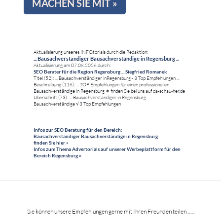
MACHEN SIE MIT »
Aktualisierung unseres INFOtorials durch die Redaktion:
... Bausachverständiger Bausachverständige in Regensburg ...
Aktualisierung am 07.08.2026 durch:
SEO Berater für die Region Regensburg ... Siegfried Romanek
Titel (52): ... Bausachverständiger inRegensburg - 3 Top Empfehlungen ...
Beschreibung (118): ... TOP Empfehlungen für einen professionellen
Bausachverständige in Regensburg ✶ finden Sie bei uns auf da-schau-her.de
Überschrift (73): ... Bausachverständiger in Regensburg
Bausachverständige √ 3 Top Empfehlungen
Infos zur SEO Beratung für den Bereich:
Bausachverständiger Bausachverständige in Regensburg
finden Sie hier »
Infos zum Thema Advertorials auf unserer Werbeplattform für den
Bereich Regensburg »
Sie können unsere Empfehlungen gerne mit Ihren Freunden teilen ... ...