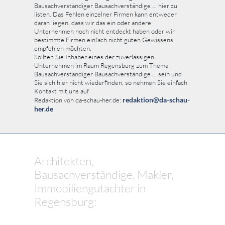
Bausachverständiger Bausachverständige ... hier zu
listen. Das Fehlen einzelner Firmen kann entweder
daran liegen, dass wir das ein oder andere
Unternehmen noch nicht entdeckt haben oder wir
bestimmte Firmen einfach nicht guten Gewissens
empfehlen möchten.
Sollten Sie Inhaber eines der zuverlässigen
Unternehmen im Raum Regensburg zum Thema:
Bausachverständiger Bausachverständige ... sein und
Sie sich hier nicht wiederfinden, so nehmen Sie einfach
Kontakt mit uns auf.
redaktion@da-schau-
Redaktion von da-schau-her.de:
her.de
Architekten,
Bausachverständige, Makler,
Immobiliengutachter in
Regensburg: