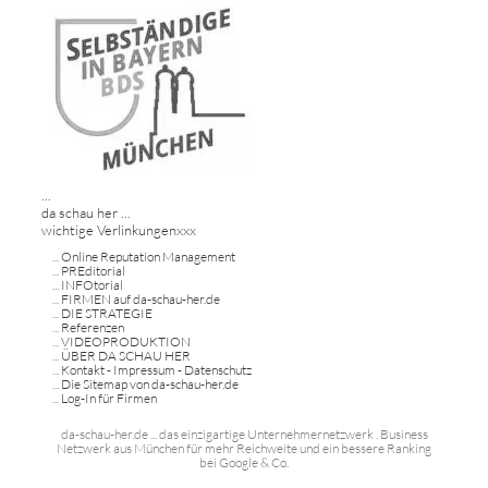
...
da schau her ...
wichtige Verlinkungenxxx
...
Online Reputation Management
...
PREditorial
...
INFOtorial
...
FIRMEN auf da-schau-her.de
...
DIE STRATEGIE
...
Referenzen
...
VIDEOPRODUKTION
...
ÜBER DA SCHAU HER
...
Kontakt - Impressum - Datenschutz
...
Die Sitemap von da-schau-her.de
...
Log-In für Firmen
da-schau-her.de ... das einzigartige Unternehmernetzwerk . Business
Netzwerk aus München für mehr Reichweite und ein bessere Ranking
bei Google & Co.