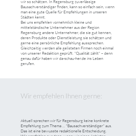
wir so schätzen. In Regensburg zuverlässige
Bausachverständiger finden, kann so einfach sein, wenn
man eine gute Quelle für Empfehlungen in unseren
Städten kennt.
Bei uns empfehlen vornehmlich kleine und
mittelständische Unternehmer aus der Region
Regensburg andere Unternehmer, die sie gut kennen,
deren Produkte oder Dienstleistung sie schätzen und
gerne eine persönliche Empfehlung aussprechen.
Gleichzeitig werden alle gelisteten Firmen noch einmal
von unserer Redaktion geprüft. "Qualität zählt" – denn
genau dafür haben wir da-schau-her.de ins Leben
gerufen.
Wir empfehlen Ihnen gerne:
Aktuell sprechen wir für Regensburg keine konkrete
Empfehlung zum Thema ... "Bausachverständiger" aus.
Das ist eine bewusste redaktionelle Entscheidung.
Wir empfehlen nur dann, wenn wir einen Anbieter