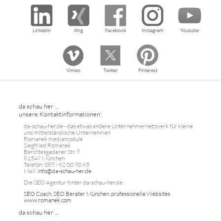
Linkedin
Xing
Facebook
Instagram
Youtube
Vimeo
Twitter
Pinterest
da schau her ...
unsere Kontaktinformationen:
da-schau-her.de - das etwas andere Unternehmernetzwerk für kleine
und mittelständische Unternehmen
Romanek mediamodule
Siegfried Romanek
Berchtesgadener Str. 9
81547 München
Telefon: 089 / 62 00 90 65
Mail:
info@da-schau-her.de
Die SEO Agentur hinter da-schau-her.de:
SEO Coach, SEO Berater München, professionelle Websites
www.romanek.com
da schau her ...