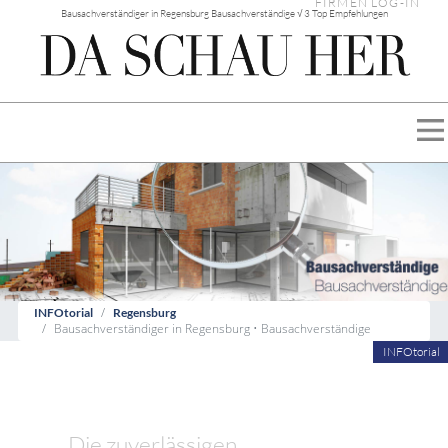
FIRMEN LOG-IN
Bausachverständiger in Regensburg Bausachverständige √ 3 Top Empfehlungen
INFOtorial
Regensburg
Bausachverständiger in Regensburg • Bausachverständige
INFOtorial
Die zuverlässigen