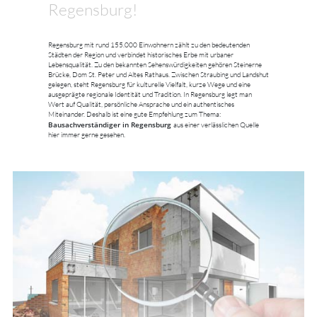
Regensburg!
Regensburg mit rund 155.000 Einwohnern zählt zu den bedeutenden
Städten der Region und verbindet historisches Erbe mit urbaner
Lebensqualität. Zu den bekannten Sehenswürdigkeiten gehören Steinerne
Brücke, Dom St. Peter und Altes Rathaus. Zwischen Straubing und Landshut
gelegen, steht Regensburg für kulturelle Vielfalt, kurze Wege und eine
ausgeprägte regionale Identität und Tradition. In Regensburg legt man
Wert auf Qualität, persönliche Ansprache und ein authentisches
Miteinander. Deshalb ist eine gute Empfehlung zum Thema:
Bausachverständiger in Regensburg
aus einer verlässlichen Quelle
hier immer gerne gesehen.