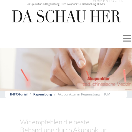
FIRMEN LOG-IN
Akupunktur in Regensburg TCM Akupunktur Behandlung TCM √
Akupunktur in Regensburg • TCM
INFOtorial
Regensburg
Wir empfehlen die beste
Behandlung durch Akupunktur