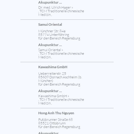
Akupunktur ...
Dr. med. Ulrich Hager »
, TCM Traditionelle chinesische
Medizin ,
Samui Oriental
Münchner Str. 84a
85774 Unterföhring
für den Bereich Regensburg
Akupunktur ...
Samui Oriental »
, TCM Traditionelle chinesische
Medizin ,
Kawashima GmbH
Ueberreiterstr. 25
85609 Dornach Aschheim (b.
München)
für den Bereich Regensburg
Akupunktur ...
Kawashima GmbH »
, TCM Traditionelle chinesische
Medizin ,
Hong Anh Thu Nguyen
Putzbrunner Straße 68
85521 Ottobrunn
für den Bereich Regensburg
Akupunktur ...