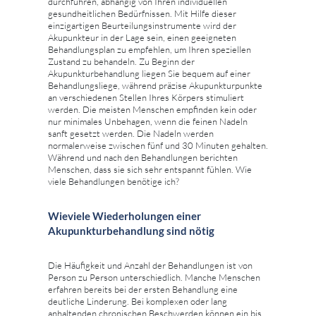
durchführen, abhängig von Ihren individuellen
gesundheitlichen Bedürfnissen. Mit Hilfe dieser
einzigartigen Beurteilungsinstrumente wird der
Akupunkteur in der Lage sein, einen geeigneten
Behandlungsplan zu empfehlen, um Ihren speziellen
Zustand zu behandeln. Zu Beginn der
Akupunkturbehandlung liegen Sie bequem auf einer
Behandlungsliege, während präzise Akupunkturpunkte
an verschiedenen Stellen Ihres Körpers stimuliert
werden. Die meisten Menschen empfinden kein oder
nur minimales Unbehagen, wenn die feinen Nadeln
sanft gesetzt werden. Die Nadeln werden
normalerweise zwischen fünf und 30 Minuten gehalten.
Während und nach den Behandlungen berichten
Menschen, dass sie sich sehr entspannt fühlen. Wie
viele Behandlungen benötige ich?
Wieviele Wiederholungen einer
Akupunkturbehandlung sind nötig
Die Häufigkeit und Anzahl der Behandlungen ist von
Person zu Person unterschiedlich. Manche Menschen
erfahren bereits bei der ersten Behandlung eine
deutliche Linderung. Bei komplexen oder lang
anhaltenden chronischen Beschwerden können ein bis