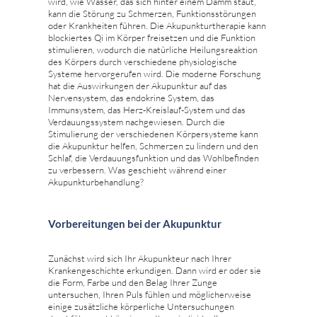
wird, wie Wasser, das sich hinter einem Damm staut,
kann die Störung zu Schmerzen, Funktionsstörungen
oder Krankheiten führen. Die Akupunkturtherapie kann
blockiertes Qi im Körper freisetzen und die Funktion
stimulieren, wodurch die natürliche Heilungsreaktion
des Körpers durch verschiedene physiologische
Systeme hervorgerufen wird. Die moderne Forschung
hat die Auswirkungen der Akupunktur auf das
Nervensystem, das endokrine System, das
Immunsystem, das Herz-Kreislauf-System und das
Verdauungssystem nachgewiesen. Durch die
Stimulierung der verschiedenen Körpersysteme kann
die Akupunktur helfen, Schmerzen zu lindern und den
Schlaf, die Verdauungsfunktion und das Wohlbefinden
zu verbessern. Was geschieht während einer
Akupunkturbehandlung?
Vorbereitungen bei der Akupunktur
Zunächst wird sich Ihr Akupunkteur nach Ihrer
Krankengeschichte erkundigen. Dann wird er oder sie
die Form, Farbe und den Belag Ihrer Zunge
untersuchen, Ihren Puls fühlen und möglicherweise
einige zusätzliche körperliche Untersuchungen