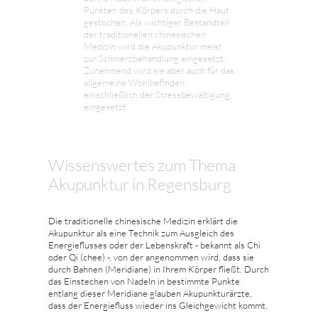
Punkten des Körpers durch die Haut
gestochen. Als wichtiger Bestandteil
der traditionellen chinesischen
Medizin wird die Akupunktur meist
zur Schmerzbehandlung eingesetzt.
Zunehmend wird sie aber auch für das
allgemeine Wohlbefinden,
einschließlich der Stressbewältigung,
eingesetzt.
Wissenswertes zum Thema
Akupunktur in Regensburg
Die traditionelle chinesische Medizin erklärt die
Akupunktur als eine Technik zum Ausgleich des
Energieflusses oder der Lebenskraft - bekannt als Chi
oder Qi (chee) -, von der angenommen wird, dass sie
durch Bahnen (Meridiane) in Ihrem Körper fließt. Durch
das Einstechen von Nadeln in bestimmte Punkte
entlang dieser Meridiane glauben Akupunkturärzte,
dass der Energiefluss wieder ins Gleichgewicht kommt.