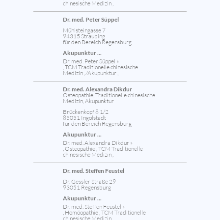
chinesische Medizin ,
Dr. med. Peter Süppel
Mühlsteingasse 7
94315 Straubing
für den Bereich Regensburg
Akupunktur ...
Dr. med. Peter Süppel »
, TCM Traditionelle chinesische
Medizin , ⁄Akupunktur ,
Dr. med. Alexandra Dikdur
Osteopathie, Traditionelle chinesische
Medizin, Akupunktur
Brückenkopf 8 1/2
85051 Ingolstadt
für den Bereich Regensburg
Akupunktur ...
Dr. med. Alexandra Dikdur »
, Osteopathie , TCM Traditionelle
chinesische Medizin ,
Dr. med. Steffen Feustel
Dr. Gessler Straße 29
93051 Regensburg
Akupunktur ...
Dr. med. Steffen Feustel »
, Homöopathie , TCM Traditionelle
chinesische Medizin ,