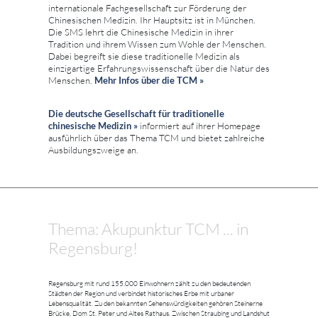
internationale Fachgesellschaft zur Förderung der
Chinesischen Medizin. Ihr Hauptsitz ist in München.
Die SMS lehrt die Chinesische Medizin in ihrer
Tradition und ihrem Wissen zum Wohle der Menschen.
Dabei begreift sie diese traditionelle Medizin als
einzigartige Erfahrungswissenschaft über die Natur des
Menschen.
Mehr Infos über die TCM »
Die deutsche Gesellschaft für traditionelle
chinesische Medizin »
informiert auf ihrer Homepage
ausführlich über das Thema TCM und bietet zahlreiche
Ausbildungszweige an.
Thema: Akupunktur TCM ... in
Regensburg!
Regensburg mit rund 155.000 Einwohnern zählt zu den bedeutenden
Städten der Region und verbindet historisches Erbe mit urbaner
Lebensqualität. Zu den bekannten Sehenswürdigkeiten gehören Steinerne
Brücke, Dom St. Peter und Altes Rathaus. Zwischen Straubing und Landshut