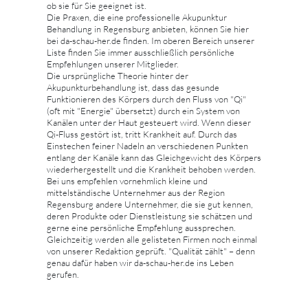
ob sie für Sie geeignet ist.
Die Praxen, die eine professionelle Akupunktur
Behandlung in Regensburg anbieten, können Sie hier
bei da-schau-her.de finden. Im oberen Bereich unserer
Liste finden Sie immer ausschließlich persönliche
Empfehlungen unserer Mitglieder.
Die ursprüngliche Theorie hinter der
Akupunkturbehandlung ist, dass das gesunde
Funktionieren des Körpers durch den Fluss von "Qi"
(oft mit "Energie" übersetzt) durch ein System von
Kanälen unter der Haut gesteuert wird. Wenn dieser
Qi-Fluss gestört ist, tritt Krankheit auf. Durch das
Einstechen feiner Nadeln an verschiedenen Punkten
entlang der Kanäle kann das Gleichgewicht des Körpers
wiederhergestellt und die Krankheit behoben werden.
Bei uns empfehlen vornehmlich kleine und
mittelständische Unternehmer aus der Region
Regensburg andere Unternehmer, die sie gut kennen,
deren Produkte oder Dienstleistung sie schätzen und
gerne eine persönliche Empfehlung aussprechen.
Gleichzeitig werden alle gelisteten Firmen noch einmal
von unserer Redaktion geprüft. "Qualität zählt" – denn
genau dafür haben wir da-schau-her.de ins Leben
gerufen.