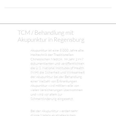
TCM / Behandlung mit
Akupunktur in Regensburg
Akupunktur ist eine 3.000 Jahre alte
Heiltechnik der Traditionellen
Chinesischen Medizin. Im Jahr 1997
dokumentierten und veröffentlichten
die U.S. National Institutes of Health
(NIH) die Sicherheit und Wirksamkeit
der Akupunktur bei der Behandlung
einer Vielzahl von Erkrankungen.
Akupunktur wird mittlerweile von
vielen Versicherungen übernommen
und wird vor allem zur
Schmerzlinderung eingesetzt.
Bei der Akupunktur werden sehr
dünne Nadeln an strategischen