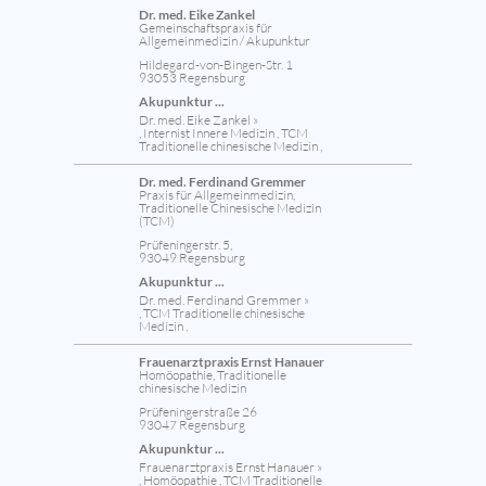
Dr. med. Eike Zankel
Gemeinschaftspraxis für
Allgemeinmedizin / Akupunktur
Hildegard-von-Bingen-Str. 1
93053 Regensburg
Akupunktur ...
Dr. med. Eike Zankel »
, Internist Innere Medizin , TCM
Traditionelle chinesische Medizin ,
Dr. med. Ferdinand Gremmer
Praxis für Allgemeinmedizin,
Traditionelle Chinesische Medizin
(TCM)
Prüfeningerstr. 5,
93049 Regensburg
Akupunktur ...
Dr. med. Ferdinand Gremmer »
, TCM Traditionelle chinesische
Medizin ,
Frauenarztpraxis Ernst Hanauer
Homöopathie, Traditionelle
chinesische Medizin
Prüfeningerstraße 26
93047 Regensburg
Akupunktur ...
Frauenarztpraxis Ernst Hanauer »
, Homöopathie , TCM Traditionelle