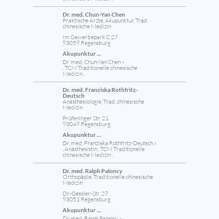
Dr. med. Chun-Yan Chen
Praktische Ärzte, Akupunktur, Trad.
chinesische Medizin
Im Gewerbepark C 27
93059 Regensburg
Akupunktur ...
Dr. med. Chun-Yan Chen »
, TCM Traditionelle chinesische
Medizin ,
Dr. med. Franziska Rothfritz-
Deutsch
Anästhesiologie, Trad. chinesische
Medizin
Prüfeninger Str. 21
93049 Regensburg
Akupunktur ...
Dr. med. Franziska Rothfritz-Deutsch »
, Anästhesistin , TCM Traditionelle
chinesische Medizin ,
Dr. med. Ralph Paloncy
Orthopädie, Traditionelle chinesische
Medizin
Dr.-Gessler-Str. 29
93051 Regensburg
Akupunktur ...
Dr. med. Ralph Paloncy »