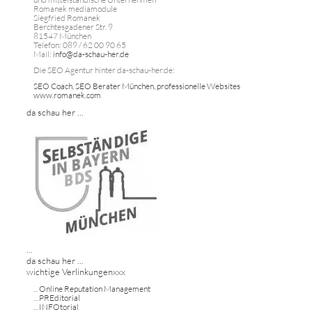
Romanek mediamodule
Siegfried Romanek
Berchtesgadener Str. 9
81547 München
Telefon: 089 / 62 00 90 65
Mail:
info@da-schau-her.de
Die SEO Agentur hinter da-schau-her.de:
SEO Coach, SEO Berater München, professionelle Websites
www.romanek.com
da schau her ...
...
da schau her ...
wichtige Verlinkungenxxx
...
Online Reputation Management
...
PREditorial
...
INFOtorial