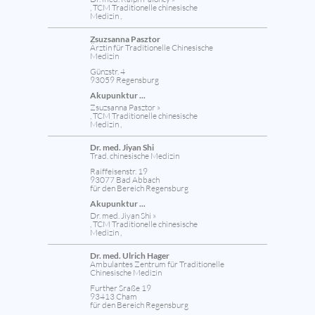
, TCM Traditionelle chinesische
Medizin ,
Zsuzsanna Pasztor
Ärztin für Traditionelle Chinesische
Medizin
Günzstr. 4
93059 Regensburg
Akupunktur ...
Zsuzsanna Pasztor »
, TCM Traditionelle chinesische
Medizin ,
Dr. med. Jiyan Shi
Trad. chinesische Medizin
Raiffeisenstr. 19
93077 Bad Abbach
für den Bereich Regensburg
Akupunktur ...
Dr. med. Jiyan Shi »
, TCM Traditionelle chinesische
Medizin ,
Dr. med. Ulrich Hager
Ambulantes Zentrum für Traditionelle
Chinesische Medizin
Further Sraße 19
93413 Cham
für den Bereich Regensburg