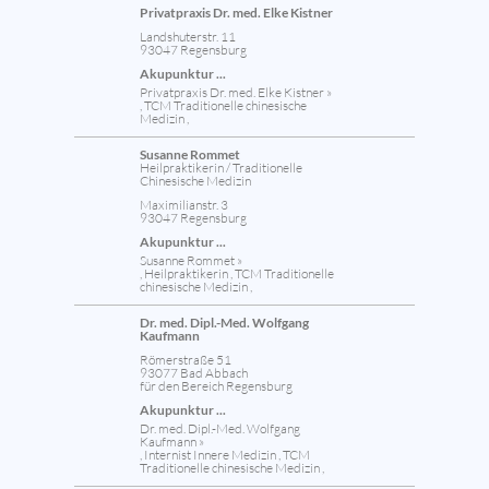
Privatpraxis Dr. med. Elke Kistner
Landshuterstr. 11
93047 Regensburg
Akupunktur ...
Privatpraxis Dr. med. Elke Kistner »
, TCM Traditionelle chinesische
Medizin ,
Susanne Rommet
Heilpraktikerin / Traditionelle
Chinesische Medizin
Maximilianstr. 3
93047 Regensburg
Akupunktur ...
Susanne Rommet »
, Heilpraktikerin , TCM Traditionelle
chinesische Medizin ,
Dr. med. Dipl.-Med. Wolfgang
Kaufmann
Römerstraße 51
93077 Bad Abbach
für den Bereich Regensburg
Akupunktur ...
Dr. med. Dipl.-Med. Wolfgang
Kaufmann »
, Internist Innere Medizin , TCM
Traditionelle chinesische Medizin ,