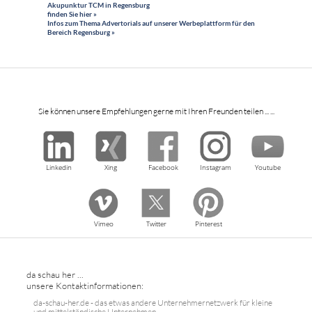
Akupunktur TCM in Regensburg
finden Sie hier »
Infos zum Thema Advertorials auf unserer Werbeplattform für den
Bereich Regensburg »
Sie können unsere Empfehlungen gerne mit Ihren Freunden teilen ... ...
Linkedin
Xing
Facebook
Instagram
Youtube
Vimeo
Twitter
Pinterest
da schau her ...
unsere Kontaktinformationen:
da-schau-her.de - das etwas andere Unternehmernetzwerk für kleine
und mittelständische Unternehmen