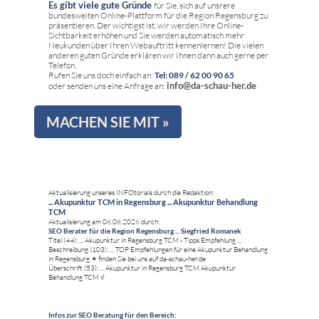
Es gibt viele gute Gründe
für Sie, sich auf unsrere
bundesweiten Online-Plattform für die Region Regensburg zu
präsentieren. Der wichtigst ist, wir werden Ihre Online-
Sichtbarkeit erhöhen und Sie werden automatisch mehr
Neukunden über Ihren Webauftritt kennenlernen! Die vielen
anderen guten Gründe erklären wir Ihnen dann auch gerne per
Telefon.
Rufen Sie uns doch einfach an:
Tel: 089 / 62 00 90 65
info@da-schau-her.de
oder senden uns eine Anfrage an:
MACHEN SIE MIT »
Aktualisierung unseres INFOtorials durch die Redaktion:
... Akupunktur TCM in Regensburg ... Akupunktur Behandlung
TCM
Aktualisierung am 08.08.2026 durch:
SEO Berater für die Region Regensburg ... Siegfried Romanek
Titel (44): ... Akupunktur in Regensburg TCM - Tipps Empfehlung ...
Beschreibung (103): ... TOP Empfehlungen für eine Akupunktur Behandlung
in Regensburg ✶ finden Sie bei uns auf da-schau-her.de
Überschrift (53): ... Akupunktur in Regensburg TCM Akupunktur
Behandlung TCM √
Infos zur SEO Beratung für den Bereich: