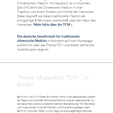
Chinesischen Medizin. Ihr Hauptsitz ist in München.
Die SMS lehrt die Chinesische Medizin in ihrer
Tradition und ihrem Wissen zum Wohle der Menschen.
Dabei begreift sie diese traditionelle Medizin als
einzigartige Erfahrungswissenschaft über die Natur des
Menschen.
Mehr Infos über die TCM »
Die deutsche Gesellschaft für traditionelle
chinesische Medizin »
informiert auf ihrer Homepage
ausführlich über das Thema TCM und bietet zahlreiche
Ausbildungszweige an.
Thema: Akupunktur TCM ... in
Berlin!
Berlin mit rund 3,8 Millionen Einwohnern zählt zu den bedeutenden Städten
der Region und verbindet historisches Erbe mit urbaner Lebensqualität. Zu
den bekannten Sehenswürdigkeiten gehören Brandenburger Tor, Reichstag
und Museumsinsel. Zwischen Potsdam und Oranienburg gelegen, steht
Berlin für kulturelle Vielfalt, kurze Wege und eine ausgeprägte regionale