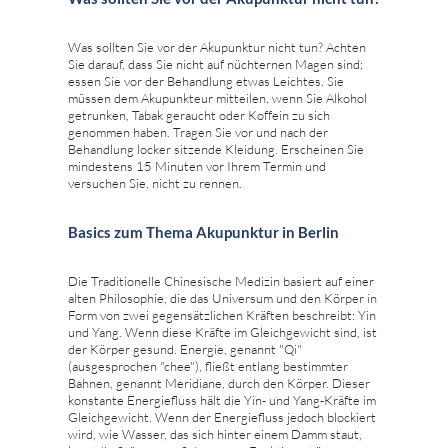
Was sollten Sie vor der Akupunktur nicht tun? Achten
Sie darauf, dass Sie nicht auf nüchternen Magen sind;
essen Sie vor der Behandlung etwas Leichtes. Sie
müssen dem Akupunkteur mitteilen, wenn Sie Alkohol
getrunken, Tabak geraucht oder Koffein zu sich
genommen haben. Tragen Sie vor und nach der
Behandlung locker sitzende Kleidung. Erscheinen Sie
mindestens 15 Minuten vor Ihrem Termin und
versuchen Sie, nicht zu rennen.
Basics zum Thema Akupunktur in Berlin
Die Traditionelle Chinesische Medizin basiert auf einer
alten Philosophie, die das Universum und den Körper in
Form von zwei gegensätzlichen Kräften beschreibt: Yin
und Yang. Wenn diese Kräfte im Gleichgewicht sind, ist
der Körper gesund. Energie, genannt "Qi"
(ausgesprochen "chee"), fließt entlang bestimmter
Bahnen, genannt Meridiane, durch den Körper. Dieser
konstante Energiefluss hält die Yin- und Yang-Kräfte im
Gleichgewicht. Wenn der Energiefluss jedoch blockiert
wird, wie Wasser, das sich hinter einem Damm staut,