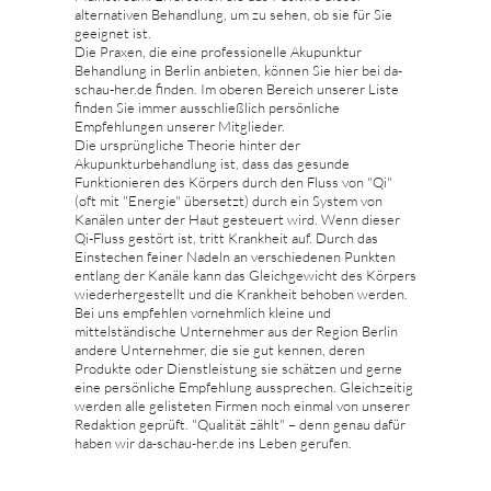
alternativen Behandlung, um zu sehen, ob sie für Sie
geeignet ist.
Die Praxen, die eine professionelle Akupunktur
Behandlung in Berlin anbieten, können Sie hier bei da-
schau-her.de finden. Im oberen Bereich unserer Liste
finden Sie immer ausschließlich persönliche
Empfehlungen unserer Mitglieder.
Die ursprüngliche Theorie hinter der
Akupunkturbehandlung ist, dass das gesunde
Funktionieren des Körpers durch den Fluss von "Qi"
(oft mit "Energie" übersetzt) durch ein System von
Kanälen unter der Haut gesteuert wird. Wenn dieser
Qi-Fluss gestört ist, tritt Krankheit auf. Durch das
Einstechen feiner Nadeln an verschiedenen Punkten
entlang der Kanäle kann das Gleichgewicht des Körpers
wiederhergestellt und die Krankheit behoben werden.
Bei uns empfehlen vornehmlich kleine und
mittelständische Unternehmer aus der Region Berlin
andere Unternehmer, die sie gut kennen, deren
Produkte oder Dienstleistung sie schätzen und gerne
eine persönliche Empfehlung aussprechen. Gleichzeitig
werden alle gelisteten Firmen noch einmal von unserer
Redaktion geprüft. "Qualität zählt" – denn genau dafür
haben wir da-schau-her.de ins Leben gerufen.