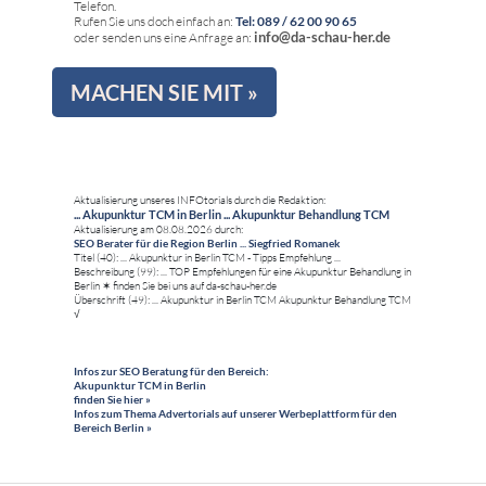
Telefon.
Rufen Sie uns doch einfach an:
Tel: 089 / 62 00 90 65
info@da-schau-her.de
oder senden uns eine Anfrage an:
MACHEN SIE MIT »
Aktualisierung unseres INFOtorials durch die Redaktion:
... Akupunktur TCM in Berlin ... Akupunktur Behandlung TCM
Aktualisierung am 08.08.2026 durch:
SEO Berater für die Region Berlin ... Siegfried Romanek
Titel (40): ... Akupunktur in Berlin TCM - Tipps Empfehlung ...
Beschreibung (99): ... TOP Empfehlungen für eine Akupunktur Behandlung in
Berlin ✶ finden Sie bei uns auf da-schau-her.de
Überschrift (49): ... Akupunktur in Berlin TCM Akupunktur Behandlung TCM
√
Infos zur SEO Beratung für den Bereich:
Akupunktur TCM in Berlin
finden Sie hier »
Infos zum Thema Advertorials auf unserer Werbeplattform für den
Bereich Berlin »