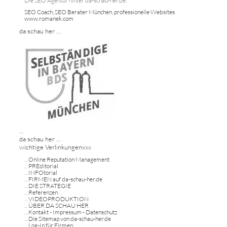
Die SEO Agentur hinter da-schau-her.de:
SEO Coach, SEO Berater München, professionelle Websites
www.romanek.com
da schau her ...
...
da schau her ...
wichtige Verlinkungenxxx
...
Online Reputation Management
...
PREditorial
...
INFOtorial
...
FIRMEN auf da-schau-her.de
...
DIE STRATEGIE
...
Referenzen
...
VIDEOPRODUKTION
...
ÜBER DA SCHAU HER
...
Kontakt - Impressum - Datenschutz
...
Die Sitemap von da-schau-her.de
...
Log-In für Firmen