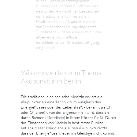
dünne Nadeln an strategischen
Punkten des Körpers durch die Haut
gestochen. Als wichtiger Bestandteil
der traditionellen chinesischen
Medizin wird die Akupunktur meist
zur Schmerzbehandlung eingesetzt.
Zunehmend wird sie aber auch für das
allgemeine Wohlbefinden,
einschließlich der Stressbewältigung,
eingesetzt.
Wissenswertes zum Thema
Akupunktur in Berlin
Die traditionelle chinesische Medizin erklärt die
Akupunktur als eine Technik zum Ausgleich des
Energieflusses oder der Lebenskraft - bekannt als Chi
oder Qi (chee) -, von der angenommen wird, dass sie
durch Bahnen (Meridiane) in Ihrem Körper fließt. Durch
das Einstechen von Nadeln in bestimmte Punkte
entlang dieser Meridiane glauben Akupunkturärzte,
dass der Energiefluss wieder ins Gleichgewicht kommt.