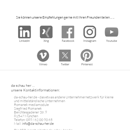
Sie können unsere Empfehlungen gerne mit Ihren Freunden teilen ... ...
Linkedin
Xing
Facebook
Instagram
Youtube
Vimeo
Twitter
Pinterest
da schau her ...
unsere Kontaktinformationen:
da-schau-her.de - das etwas andere Unternehmernetzwerk für kleine
und mittelständische Unternehmen
Romanek mediamodule
Siegfried Romanek
Berchtesgadener Str. 9
81547 München
Telefon: 089 / 62 00 90 65
Mail:
info@da-schau-her.de