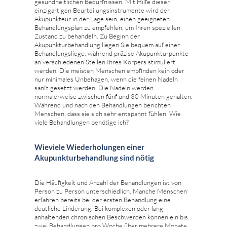
gesundheitlichen Bedürfnissen. Mit Hilfe dieser
einzigartigen Beurteilungsinstrumente wird der
Akupunkteur in der Lage sein, einen geeigneten
Behandlungsplan zu empfehlen, um Ihren speziellen
Zustand zu behandeln. Zu Beginn der
Akupunkturbehandlung liegen Sie bequem auf einer
Behandlungsliege, während präzise Akupunkturpunkte
an verschiedenen Stellen Ihres Körpers stimuliert
werden. Die meisten Menschen empfinden kein oder
nur minimales Unbehagen, wenn die feinen Nadeln
sanft gesetzt werden. Die Nadeln werden
normalerweise zwischen fünf und 30 Minuten gehalten.
Während und nach den Behandlungen berichten
Menschen, dass sie sich sehr entspannt fühlen. Wie
viele Behandlungen benötige ich?
Wieviele Wiederholungen einer
Akupunkturbehandlung sind nötig
Die Häufigkeit und Anzahl der Behandlungen ist von
Person zu Person unterschiedlich. Manche Menschen
erfahren bereits bei der ersten Behandlung eine
deutliche Linderung. Bei komplexen oder lang
anhaltenden chronischen Beschwerden können ein bis
zwei Behandlungen pro Woche über mehrere Monate