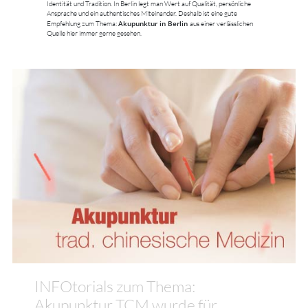
Identität und Tradition. In Berlin legt man Wert auf Qualität, persönliche
Ansprache und ein authentisches Miteinander. Deshalb ist eine gute
Akupunktur in Berlin
Empfehlung zum Thema:
aus einer verlässlichen
Quelle hier immer gerne gesehen.
INFOtorials zum Thema:
Akupunktur TCM wurde für