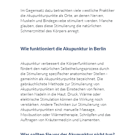
Im Gegensatz dazu betrachten viele westliche Praktiker
die Akupunkturpunkte als Orte, an denen Nerven,
Muskeln und Bindegewebe stimuliert werden. Manche
glauben, dass diese Stimulierung die natürlichen
Schmerzmittel des Körpers anregt.
Wie funktioniert die Akupunktur in Berlin
Akupunktur verbessert die Körperfunktionen und
fördert den natürlichen Selbstheilungsprozess durch
die Stimulierung spezifischer anatomischer Stellen -
gemeinhin als Akupunkturpunkte bezeichnet. Die
gebräuchlichste Methode zur Stimulierung von
Akupunkturpunkten ist das Einstechen von feinen,
sterilen Nadeln in die Haut. Druck, Wärme oder
elektrische Stimulation können die Wirkung noch
verstärken. Andere Techniken zur Stimulierung von
Akupunkturpunkten sind: manuelle Massage,
Moxibustion oder Wärmetherapie, Schröpfen und das
Auftragen von Kräutermedizin und Linamenten.
Was sollten Sie vor der Akupunktur nicht tun?