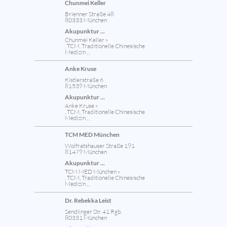
Chunmei Keller
Brienner Straße 48
80333 München
Akupunktur ...
Chunmei Keller »
, TCM, Traditionelle Chinesische
Medizin , ,
Anke Kruse
Kistlerstraße 6
81539 München
Akupunktur ...
Anke Kruse »
, TCM, Traditionelle Chinesische
Medizin , ,
TCM MED München
Wolfratshauser Straße 191
81479 München
Akupunktur ...
TCM MED München »
, TCM, Traditionelle Chinesische
Medizin , ,
Dr. Rebekka Leist
Sendlinger Str. 41 Rgb.
80331 München