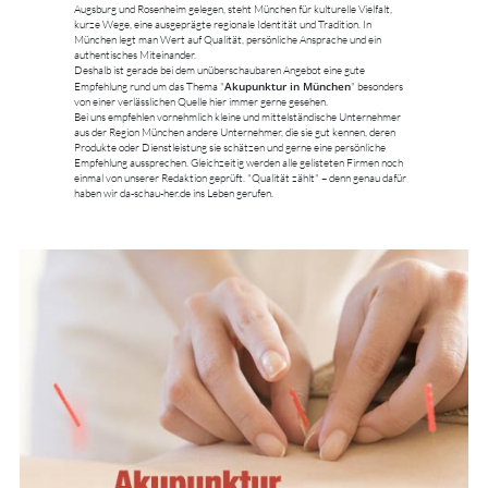
Augsburg und Rosenheim gelegen, steht München für kulturelle Vielfalt,
kurze Wege, eine ausgeprägte regionale Identität und Tradition. In
München legt man Wert auf Qualität, persönliche Ansprache und ein
authentisches Miteinander.
Deshalb ist gerade bei dem unüberschaubaren Angebot eine gute
Akupunktur in München
Empfehlung rund um das Thema "
" besonders
von einer verlässlichen Quelle hier immer gerne gesehen.
Bei uns empfehlen vornehmlich kleine und mittelständische Unternehmer
aus der Region München andere Unternehmer, die sie gut kennen, deren
Produkte oder Dienstleistung sie schätzen und gerne eine persönliche
Empfehlung aussprechen. Gleichzeitig werden alle gelisteten Firmen noch
einmal von unserer Redaktion geprüft. "Qualität zählt" – denn genau dafür
haben wir da-schau-her.de ins Leben gerufen.