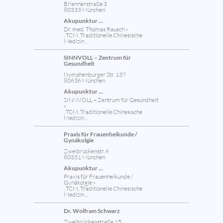
Briennerstraße 3
80333 München
Akupunktur ...
Dr. med. Thomas Rausch »
, TCM, Traditionelle Chinesische
Medizin , ,
SINNVOLL – Zentrum für
Gesundheit
Nymphenburger Str. 137
80636 München
Akupunktur ...
SINNVOLL – Zentrum für Gesundheit
»
, TCM, Traditionelle Chinesische
Medizin , ,
Praxis für Frauenheikunde /
Gynäkolgie
Zweibrückenstr. 6
80331 München
Akupunktur ...
Praxis für Frauenheikunde /
Gynäkolgie »
, TCM, Traditionelle Chinesische
Medizin , ,
Dr. Wolfram Schwarz
Zweibrückenstraße 15