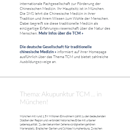
internationale Fachgesellschaft zur Förderung der
Chinesischen Medizin. Ihr Hauptsitz ist in München.
Die SMS lehrt die Chinesische Medizin in ihrer
Tradition und ihrem Wissen zum Wohle der Menschen.
Dabei begreift sie diese traditionelle Medizin als
einzigartige Erfahrungswissenschaft über die Natur des
Menschen.
Mehr Infos über die TCM »
Die deutsche Gesellschaft für traditionelle
chinesische Medizin »
informiert auf ihrer Homepage
ausführlich über das Thema TCM und bietet zahlreiche
Ausbildungszweige an.
Thema: Akupunktur TCM ... in
München!
München mit rund 1,59 Millionen Einwohnern zählt zu den bedeutenden
Städten der Region und verbindet historisches Erbe mit urbaner
Lebensqualität. Zu den bekannten Sehenswürdigkeiten gehören
Marienplatz, Englischer Garten und Schloss Nymphenburg. Zwischen