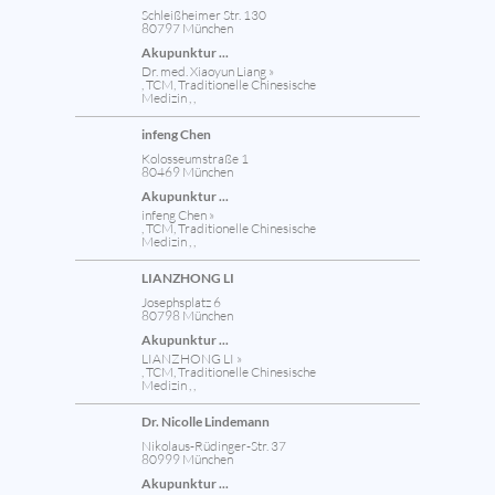
Schleißheimer Str. 130
80797 München
Akupunktur ...
Dr. med. Xiaoyun Liang »
, TCM, Traditionelle Chinesische
Medizin , ,
infeng Chen
Kolosseumstraße 1
80469 München
Akupunktur ...
infeng Chen »
, TCM, Traditionelle Chinesische
Medizin , ,
LIANZHONG LI
Josephsplatz 6
80798 München
Akupunktur ...
LIANZHONG LI »
, TCM, Traditionelle Chinesische
Medizin , ,
Dr. Nicolle Lindemann
Nikolaus-Rüdinger-Str. 37
80999 München
Akupunktur ...