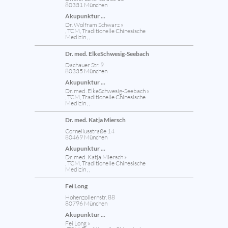
80331 München
Akupunktur ...
Dr. Wolfram Schwarz »
, TCM, Traditionelle Chinesische
Medizin , ,
Dr. med. ElkeSchwesig-Seebach
Dachauer Str. 9
80335 München
Akupunktur ...
Dr. med. ElkeSchwesig-Seebach »
, TCM, Traditionelle Chinesische
Medizin , ,
Dr. med. Katja Miersch
Corneliusstraße 14
80469 München
Akupunktur ...
Dr. med. Katja Miersch »
, TCM, Traditionelle Chinesische
Medizin , ,
Fei Long
Hohenzollernstr. 88
80796 München
Akupunktur ...
Fei Long »