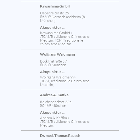
Kawashima GmbH
Ueberreiterstr. 25
85609 Dornach Aschheim (b.
München)
Akupunktur ...
Kawashima GmbH »
, TCM, Traditionelle Chinesische
Medizin , TCM Traditionelle
chinesische Medizin ,
Wolfgang Waldmann
Böcklinstraße 57
80638 München
Akupunktur ...
Wolfgang Waldmann »
, TCM, Traditionelle Chinesische
Medizin , ,
Andrea A. Kaffka
Reichenbachstr. 32a
80469 München
Akupunktur ...
Andrea A. Kaffka »
, TCM, Traditionelle Chinesische
Medizin , ,
Dr. med. Thomas Rausch