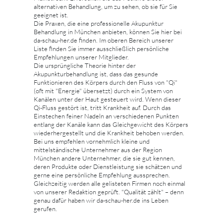
alternativen Behandlung, um zu sehen, ob sie für Sie
geeignet ist.
Die Praxen, die eine professionelle Akupunktur
Behandlung in München anbieten, können Sie hier bei
da-schau-her.de finden. Im oberen Bereich unserer
Liste finden Sie immer ausschließlich persönliche
Empfehlungen unserer Mitglieder.
Die ursprüngliche Theorie hinter der
Akupunkturbehandlung ist, dass das gesunde
Funktionieren des Körpers durch den Fluss von "Qi"
(oft mit "Energie" übersetzt) durch ein System von
Kanälen unter der Haut gesteuert wird. Wenn dieser
Qi-Fluss gestört ist, tritt Krankheit auf. Durch das
Einstechen feiner Nadeln an verschiedenen Punkten
entlang der Kanäle kann das Gleichgewicht des Körpers
wiederhergestellt und die Krankheit behoben werden.
Bei uns empfehlen vornehmlich kleine und
mittelständische Unternehmer aus der Region
München andere Unternehmer, die sie gut kennen,
deren Produkte oder Dienstleistung sie schätzen und
gerne eine persönliche Empfehlung aussprechen.
Gleichzeitig werden alle gelisteten Firmen noch einmal
von unserer Redaktion geprüft. "Qualität zählt" – denn
genau dafür haben wir da-schau-her.de ins Leben
gerufen.