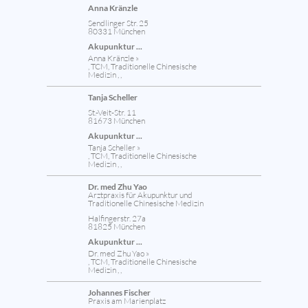
Anna Kränzle
Sendlinger Str. 25
80331 München
Akupunktur ...
Anna Kränzle »
, TCM, Traditionelle Chinesische
Medizin , ,
Tanja Scheller
St.-Veit-Str. 11
81673 München
Akupunktur ...
Tanja Scheller »
, TCM, Traditionelle Chinesische
Medizin , ,
Dr. med Zhu Yao
Arztpraxis für Akupunktur und
Traditionelle Chinesische Medizin
Halfingerstr. 27a
81825 München
Akupunktur ...
Dr. med Zhu Yao »
, TCM, Traditionelle Chinesische
Medizin , ,
Johannes Fischer
Praxis am Marienplatz