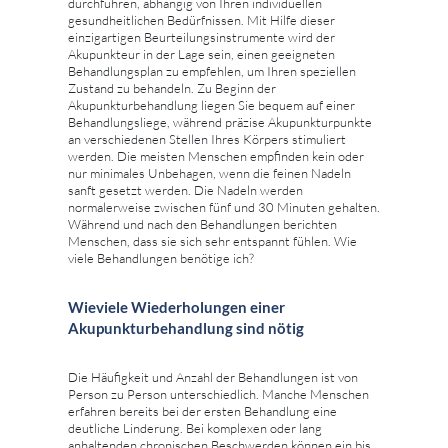
durchführen, abhängig von Ihren individuellen
gesundheitlichen Bedürfnissen. Mit Hilfe dieser
einzigartigen Beurteilungsinstrumente wird der
Akupunkteur in der Lage sein, einen geeigneten
Behandlungsplan zu empfehlen, um Ihren speziellen
Zustand zu behandeln. Zu Beginn der
Akupunkturbehandlung liegen Sie bequem auf einer
Behandlungsliege, während präzise Akupunkturpunkte
an verschiedenen Stellen Ihres Körpers stimuliert
werden. Die meisten Menschen empfinden kein oder
nur minimales Unbehagen, wenn die feinen Nadeln
sanft gesetzt werden. Die Nadeln werden
normalerweise zwischen fünf und 30 Minuten gehalten.
Während und nach den Behandlungen berichten
Menschen, dass sie sich sehr entspannt fühlen. Wie
viele Behandlungen benötige ich?
Wieviele Wiederholungen einer
Akupunkturbehandlung sind nötig
Die Häufigkeit und Anzahl der Behandlungen ist von
Person zu Person unterschiedlich. Manche Menschen
erfahren bereits bei der ersten Behandlung eine
deutliche Linderung. Bei komplexen oder lang
anhaltenden chronischen Beschwerden können ein bis