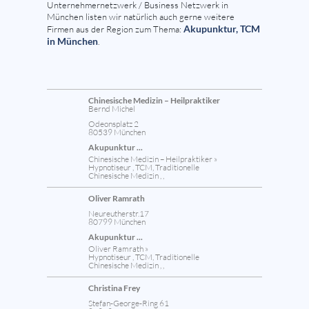
Unternehmernetzwerk / Business Netzwerk in
München listen wir natürlich auch gerne weitere
Akupunktur, TCM
Firmen aus der Region zum Thema:
in München
.
Chinesische Medizin – Heilpraktiker
Bernd Michel
Odeonsplatz 2
80539 München
Akupunktur ...
Chinesische Medizin – Heilpraktiker »
Hypnotiseur , TCM, Traditionelle
Chinesische Medizin , ,
Oliver Ramrath
Neureutherstr.17
80799 München
Akupunktur ...
Oliver Ramrath »
Hypnotiseur , TCM, Traditionelle
Chinesische Medizin , ,
Christina Frey
Stefan-George-Ring 61