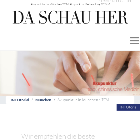
FIRMEN LOG-IN
Akupunktur in München TCM Akupunktur Behandlung TCM √
Akupunktur in München • TCM
INFOtorial
München
INFOtorial
Wir empfehlen die beste