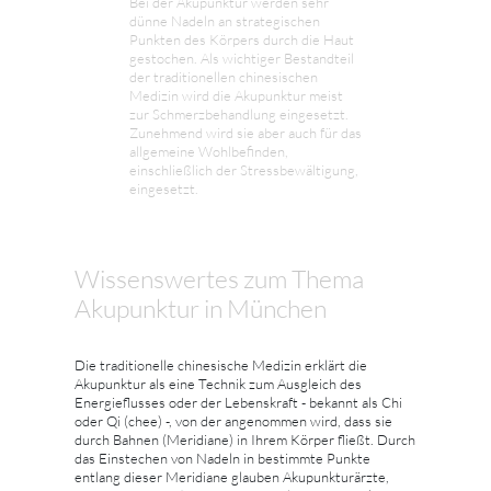
Bei der Akupunktur werden sehr
dünne Nadeln an strategischen
Punkten des Körpers durch die Haut
gestochen. Als wichtiger Bestandteil
der traditionellen chinesischen
Medizin wird die Akupunktur meist
zur Schmerzbehandlung eingesetzt.
Zunehmend wird sie aber auch für das
allgemeine Wohlbefinden,
einschließlich der Stressbewältigung,
eingesetzt.
Wissenswertes zum Thema
Akupunktur in München
Die traditionelle chinesische Medizin erklärt die
Akupunktur als eine Technik zum Ausgleich des
Energieflusses oder der Lebenskraft - bekannt als Chi
oder Qi (chee) -, von der angenommen wird, dass sie
durch Bahnen (Meridiane) in Ihrem Körper fließt. Durch
das Einstechen von Nadeln in bestimmte Punkte
entlang dieser Meridiane glauben Akupunkturärzte,