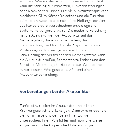
wird, wie Wasser, das sich hinter einem Damm staut,
kann die Störung zu Schmerzen, Funktionsstörungen
oder Krankheiten führen. Die Akupunkturtherapie kann
blockiertes Qi im Körper freisetzen und die Funktion
stimulieren, wodurch die natürliche Heilungsreaktion
des Körpers durch verschiedene physiologische
Systeme hervorgerufen wird. Die moderne Forschung
hat die Auswirkungen der Akupunktur auf das
Nervensystem, das endokrine System, das
Immunsystem, das Herz-Kreislauf-System und das
Verdauungssystem nachgewiesen. Durch die
Stimulierung der verschiedenen Körpersysteme kann
die Akupunktur helfen, Schmerzen zu lindern und den
Schlaf, die Verdauungsfunktion und das Wohlbefinden
zu verbessern. Was geschieht während einer
Akupunkturbehandlung?
Vorbereitungen bei der Akupunktur
Zunächst wird sich Ihr Akupunkteur nach Ihrer
Krankengeschichte erkundigen. Dann wird er oder sie
die Form, Farbe und den Belag Ihrer Zunge
untersuchen, Ihren Puls fühlen und möglicherweise
einige zusätzliche körperliche Untersuchungen