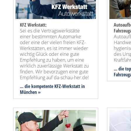
KFZ Werkstatt:
Autoaufb
Sei es die Vertragswerkstätte
Fahrzeug
einer bestimmten Automarke
Autoauf
oder eine der vielen freien KFZ-
Handwer
Werkstätten, es ist immer wieder
hygieni
wichtig Glück oder eine gute
des Urs
Empfehlung zu haben, um eine
Kraftfah
wirklich zuverlässige Werkstatt zu
... die t
finden. Wir bevorzugen eine gute
Fahrzeug
Empfehlung auf da-schau-her.de!
... die kompetente KFZ-Werkstatt in
München »