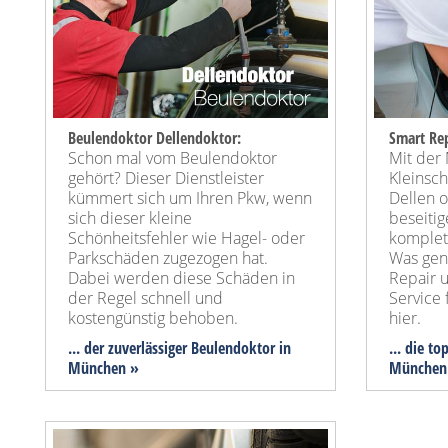
Beulendoktor Dellendoktor:
Smart Rep
Schon mal vom Beulendoktor
Mit der
gehört? Dieser Dienstleister
Kleinsc
kümmert sich um Ihren Pkw, wenn
Dellen o
sich dieser kleine
beseitig
Schönheitsfehler wie Hagel- oder
komplet
Parkschäden zugezogen hat.
Was gen
Dabei werden diese Schäden in
Repair 
der Regel schnell und
Service 
kostengünstig behoben.
hier.
... der zuverlässiger Beulendoktor in
... die to
München »
München