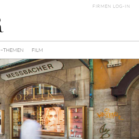
FIRMEN LOG-IN
I−THEMEN
FILM