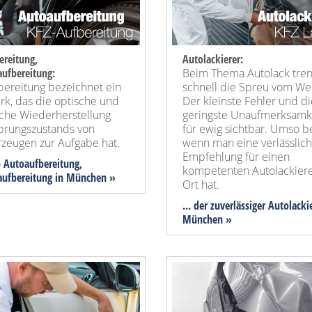
ereitung,
Autolackierer:
aufbereitung:
Beim Thema Autolack tren
bereitung bezeichnet ein
schnell die Spreu vom We
k, das die optische und
Der kleinste Fehler und di
sche Wiederherstellung
geringste Unaufmerksamke
prungszustands von
für ewig sichtbar. Umso b
rzeugen zur Aufgabe hat.
wenn man eine verlässlic
Empfehlung für einen
op Autoaufbereitung,
kompetenten Autolackiere
aufbereitung in München »
Ort hat.
... der zuverlässiger Autolacki
München »