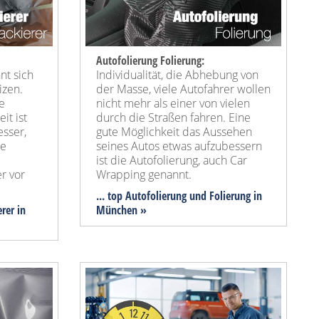
Autofolierung Folierung:
nt sich
Individualität, die Abhebung von
izen.
der Masse, viele Autofahrer wollen
e
nicht mehr als einer von vielen
it ist
durch die Straßen fahren. Eine
esser,
gute Möglichkeit das Aussehen
he
seines Autos etwas aufzubessern
ist die Autofolierung, auch Car
r vor
Wrapping genannt.
... top Autofolierung und Folierung in
erer in
München »