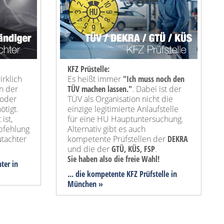
KFZ Prüstelle:
irklich
Es heißt immer
"Ich muss noch den
in der
TÜV machen lassen."
. Dabei ist der
 oder
TÜV als Organisation nicht die
tigt.
einzige legitimierte Anlaufstelle
ist,
für eine HU Hauptuntersuchung.
pfehlung
Alternativ gibt es auch
tachter
kompetente Prüfstellen der
DEKRA
und die der
GTÜ, KÜS, FSP
.
Sie haben also die freie Wahl!
ter in
... die kompetente KFZ Prüfstelle in
München »