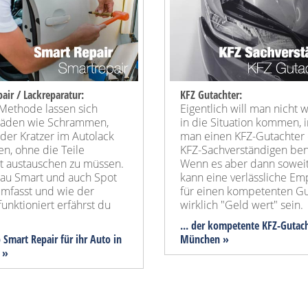
air / Lackreparatur:
KFZ Gutachter:
 Methode lassen sich
Eigentlich will man nicht w
häden wie Schrammen,
in die Situation kommen, 
der Kratzer im Autolack
man einen KFZ-Gutachter
en, ohne die Teile
KFZ-Sachverständigen benö
t austauschen zu müssen.
Wenn es aber dann soweit 
au Smart und auch Spot
kann eine verlässliche Em
umfasst und wie der
für einen kompetenten Gu
funktioniert erfährst du
wirklich "Geld wert" sein.
... der kompetente KFZ-Gutach
p Smart Repair für ihr Auto in
München »
 »