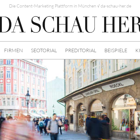
Die Content-Marketing Plattform in München √ da-schau-her.de
FIRMEN
SEOTORIAL
PREDITORIAL
BEISPIELE
K