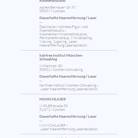
Kosmetikstudio
Agnes-Bernauer-Str. 87
80687 München
Dauerhafte Haarentfernung / Laser
...
Das kleine Wohlness Figur- und
Kosmetikstudio »
Kosmetikerin Kosmetikstudios ,
Permanentmakeup , Microblading ,
Waxing , Sugaring , Laser
Haarentfernung Laserepilation ,
hairfree Institut München-
Schwabing
Wilhelmstr. 30
80801 München-Schwabing
Dauerhafte Haarentfernung / Laser
...
hairfree Institut München-Schwabing »
, Laser Haarentfernung Laserepilation ,
MUNICHLASER
IMPLERstraße 88
81371 München
Dauerhafte Haarentfernung / Laser
...
MUNICHLASER »
, Laser Haarentfernung Laserepilation ,