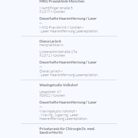
MKG Praxisklinik München
Machtlfinger straße 5
81379 München
Dauerhafte Haarentfernung / Laser
...
MKG Praxisklinik München »
, Laser Haarentfernung Laserepilation ,
Diana Larisch
Heilpraktikerin
Lindenschmitstraße 29a
81371 München
Dauerhafte Haarentfernung / Laser
...
Diana Larisch »
, Laser Haarentfernung Laserepilation ,
Waxingstudio Volkshof
Leopoldstr. 67
80802 München
Dauerhafte Haarentfernung / Laser
...
Waxingstudio Volkshof »
, Waxing , Sugaring , Laser
Haarentfernung Laserepilation ,
Privatpraxis für Chirurgie Dr. med.
Sandra Moritz