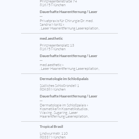
Prinzregentenstraße 74
81675 München
Dauerhafte Haarentfernung / Laser
...
Privatpraxis für Chirurgie Dr. med.
Sandra Moritz »
, Laser Haarentfernung Laserepilation ,
med.aesthetic
Prinzregentenplatz 13
81675 München
Dauerhafte Haarentfernung / Laser
...
med.aesthetic »
, Laser Haarentfernung Laserepilation ,
Dermatologie im Schloßpalais
Südliches Schloßrondell 1
80638 München
Dauerhafte Haarentfernung / Laser
...
Dermatologie im Schloßpalais »
Kosmetikerin Kosmetikstudios ,
Waxing , Sugaring , Laser
Haarentfernung Laserepilation ,
Tropical Brasil
Lindwurmstr. 110
80337 München