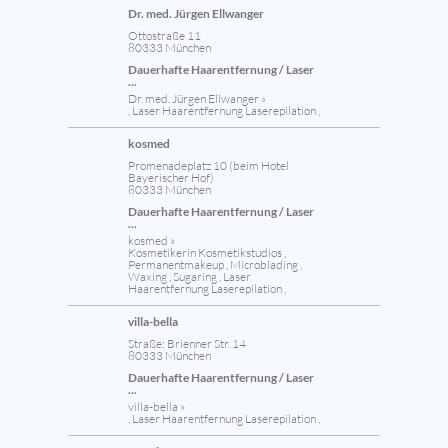
Dr. med. Jürgen Ellwanger
Ottostraße 11
80333 München
Dauerhafte Haarentfernung / Laser
...
Dr. med. Jürgen Ellwanger »
, Laser Haarentfernung Laserepilation ,
kosmed
Promenadeplatz 10 (beim Hotel
Bayerischer Hof)
80333 München
Dauerhafte Haarentfernung / Laser
...
kosmed »
Kosmetikerin Kosmetikstudios ,
Permanentmakeup , Microblading ,
Waxing , Sugaring , Laser
Haarentfernung Laserepilation ,
villa-bella
Straße: Brienner Str. 14
80333 München
Dauerhafte Haarentfernung / Laser
...
villa-bella »
, Laser Haarentfernung Laserepilation ,