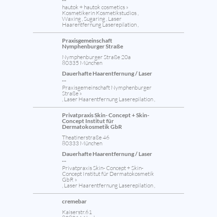
hautok + hautok cosmetics »
Kosmetikerin Kosmetikstudios ,
Waxing , Sugaring , Laser
Haarentfernung Laserepilation ,
Praxisgemeinschaft
Nymphenburger Straße
Nymphenburger Straße 20a
80335 München
Dauerhafte Haarentfernung / Laser
...
Praxisgemeinschaft Nymphenburger
Straße »
, Laser Haarentfernung Laserepilation ,
Privatpraxis Skin- Concept + Skin-
Concept Institut für
Dermatokosmetik GbR
Theatinerstraße 46
80333 München
Dauerhafte Haarentfernung / Laser
...
Privatpraxis Skin- Concept + Skin-
Concept Institut für Dermatokosmetik
GbR »
, Laser Haarentfernung Laserepilation ,
cremebar
Kaiserstr.61