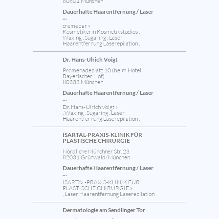
80801 München
Dauerhafte Haarentfernung / Laser
...
cremebar »
Kosmetikerin Kosmetikstudios ,
Waxing , Sugaring , Laser
Haarentfernung Laserepilation ,
Dr. Hans-Ulrich Voigt
Promenadeplatz 10 (beim Hotel
Bayerischer Hof)
80333 München
Dauerhafte Haarentfernung / Laser
...
Dr. Hans-Ulrich Voigt »
, Waxing , Sugaring , Laser
Haarentfernung Laserepilation ,
ISARTAL-PRAXIS-KLINIK FÜR
PLASTISCHE CHIRURGIE
Nördliche Münchner Str. 23
82031 Grünwald/München
Dauerhafte Haarentfernung / Laser
...
ISARTAL-PRAXIS-KLINIK FÜR
PLASTISCHE CHIRURGIE »
, Laser Haarentfernung Laserepilation ,
Dermatologie am Sendlinger Tor