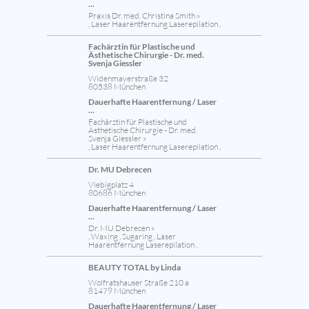
...
Praxis Dr. med. Christina Smith »
, Laser Haarentfernung Laserepilation ,
Fachärztin für Plastische und
Ästhetische Chirurgie - Dr. med.
Svenja Giessler
Widenmayerstraße 32
80538 München
Dauerhafte Haarentfernung / Laser
...
Fachärztin für Plastische und
Ästhetische Chirurgie - Dr. med.
Svenja Giessler »
, Laser Haarentfernung Laserepilation ,
Dr. MU Debrecen
Viebigplatz 4
80686 München
Dauerhafte Haarentfernung / Laser
...
Dr. MU Debrecen »
, Waxing , Sugaring , Laser
Haarentfernung Laserepilation ,
BEAUTY TOTAL by Linda
Wolfratshauser Straße 210 a
81479 München
Dauerhafte Haarentfernung / Laser