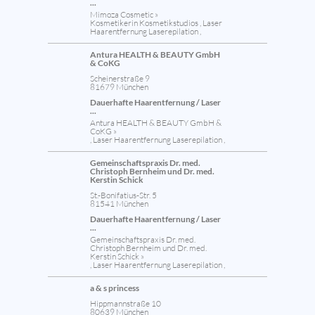
...
Mimoza Cosmetic »
Kosmetikerin Kosmetikstudios , Laser
Haarentfernung Laserepilation ,
Antura HEALTH & BEAUTY GmbH
& CoKG
Scheinerstraße 9
81679 München
Dauerhafte Haarentfernung / Laser
...
Antura HEALTH & BEAUTY GmbH &
CoKG »
, Laser Haarentfernung Laserepilation ,
Gemeinschaftspraxis Dr. med.
Christoph Bernheim und Dr. med.
Kerstin Schick
St.-Bonifatius-Str. 5
81541 München
Dauerhafte Haarentfernung / Laser
...
Gemeinschaftspraxis Dr. med.
Christoph Bernheim und Dr. med.
Kerstin Schick »
, Laser Haarentfernung Laserepilation ,
a & s princess
Hippmannstraße 10
80639 München