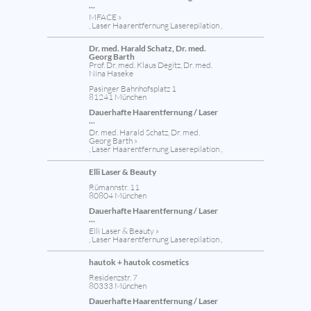
...
MFACE »
, Laser Haarentfernung Laserepilation ,
Dr. med. Harald Schatz, Dr. med.
Georg Barth
Prof. Dr. med. Klaus Degitz, Dr. med.
Nina Haseke
Pasinger Bahnhofsplatz 1
81241 München
Dauerhafte Haarentfernung / Laser
...
Dr. med. Harald Schatz, Dr. med.
Georg Barth »
, Laser Haarentfernung Laserepilation ,
Elli Laser & Beauty
Rümannstr. 11
80804 München
Dauerhafte Haarentfernung / Laser
...
Elli Laser & Beauty »
, Laser Haarentfernung Laserepilation ,
hautok + hautok cosmetics
Residenzstr. 7
80333 München
Dauerhafte Haarentfernung / Laser
...