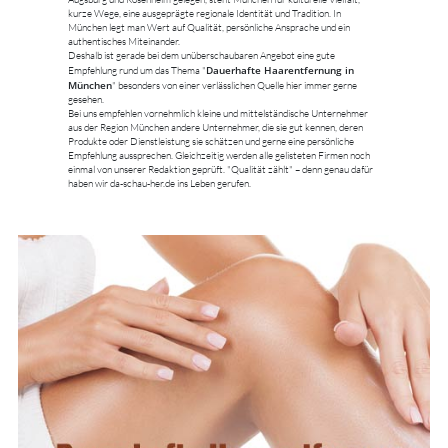
kurze Wege, eine ausgeprägte regionale Identität und Tradition. In
München legt man Wert auf Qualität, persönliche Ansprache und ein
authentisches Miteinander.
Deshalb ist gerade bei dem unüberschaubaren Angebot eine gute
Dauerhafte Haarentfernung in
Empfehlung rund um das Thema "
München
" besonders von einer verlässlichen Quelle hier immer gerne
gesehen.
Bei uns empfehlen vornehmlich kleine und mittelständische Unternehmer
aus der Region München andere Unternehmer, die sie gut kennen, deren
Produkte oder Dienstleistung sie schätzen und gerne eine persönliche
Empfehlung aussprechen. Gleichzeitig werden alle gelisteten Firmen noch
einmal von unserer Redaktion geprüft. "Qualität zählt" – denn genau dafür
haben wir da-schau-her.de ins Leben gerufen.