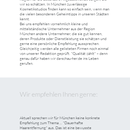
wir so schätzen. In München zuverlässige
Kosmetikstudios finden kann so einfach sein, wenn man
die vielen besonderen Geheimtipps in unseren Städten
kennt.
Bei uns empfehlen vornehmlich kleine und
mittelständische Unternehmer aus der Region
München andere Unternehmer, die sie gut kennen,
deren Produkte oder Dienstleistung sie schätzen und
gerne eine persönliche Empfehlung aussprechen.
Gleichzeitig werden alle gelisteten Firmen noch einmal
von unserer Redaktion geprüft. "Qualität zählt" – denn
genau dafür haben wir da-schau-her.de ins Leben
gerufen.
Wir empfehlen Ihnen gerne:
Aktuell sprechen wir für München keine konkrete
Empfehlung zum Thema ... "Dauerhafte
Haarentfernung" aus. Das ist eine bewusste