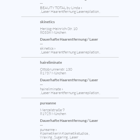
...
BEAUTY TOTAL by Linda »
, Laser Haarentfernung Laserepilation ,
skinetics
Herzog-Heinrich-Str. 10
80336 München
Dauerhafte Haarentfernung / Laser
...
skinetics »
, Laser Haarentfernung Laserepilation ,
haireliminate
Ottobrunnerstr. 130
81737 München
Dauerhafte Haarentfernung / Laser
...
haireliminate »
, Laser Haarentfernung Laserepilation ,
pureanne
Menzelstraße 9
81925 München
Dauerhafte Haarentfernung / Laser
...
pureanne »
Kosmetikerin Kosmetikstudios ,
Waxing , Sugaring , Laser