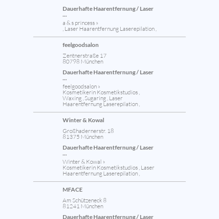
Dauerhafte Haarentfernung / Laser
...
a & s princess »
, Laser Haarentfernung Laserepilation ,
feelgoodsalon
Zentnerstraße 17
80798 München
Dauerhafte Haarentfernung / Laser
...
feelgoodsalon »
Kosmetikerin Kosmetikstudios ,
Waxing , Sugaring , Laser
Haarentfernung Laserepilation ,
Winter & Kowal
Großhadernerstr. 18
81375 München
Dauerhafte Haarentfernung / Laser
...
Winter & Kowal »
Kosmetikerin Kosmetikstudios , Laser
Haarentfernung Laserepilation ,
MFACE
Am Schützeneck 8
81241 München
Dauerhafte Haarentfernung / Laser