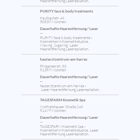
Haarentfernung Laserepilation ,
PURITY face & body treatments
Kaulbachstr. 46
80539 München
Dauerhafte Haarentfernung / Laser
...
PURITY face & body treatments »
Kosmetikerin Kosmetikstudios ,
Waxing , Sugaring , Laser
Haarentfernung Laserepilation ,
hautarztzentrum-am-harras
Plinganserstr. 33
81369 München
Dauerhafte Haarentfernung / Laser
...
hautarztzentrum-am-harras »
, Laser Haarentfernung Laserepilation ,
TAGESFARM Kosmetik Spa
Wolfratshauser Straße 246
81479 München
Dauerhafte Haarentfernung / Laser
...
TAGESFARM Kosmetik Spa »
Kosmetikerin Kosmetikstudios , Laser
Haarentfernung Laserepilation ,