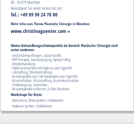
DE - 81679 München
Vereinbaren Sie einen Termin mit mir:
Tel.: +49 89 98 24 78 80
Mehr Infos zum Thema Plastische Chirurgie in München:
www.christinaguenter.com »
Meine Behandlungsschwerpunkte im Bereich Plastische Chirurgie sind
unter anderem:
- Gesichtsbehandlungen, Liquid Facelift,
- PRP-Therapie, Hautverjüngung, Vampir Lifting
- Botoxbehandlung,
- Faltenunterspritzen mit Hyaluron oder Eigenfett
- Lidstraffung, Oberliedstraffung
- Brustvergrößerung / mit Implantaten oder Eigenfett
- Brustreduktion, Bruststraffung, Brustrekonstruktion
- Fettabsaugung, Liposuktion
- Brustimplantate entfernen, En Bloc Resektion
Workshops für Ärzte:
- Botox Kurse, Botox spritzen, Indikationen
- Hyaluron spritzen, Indikationen