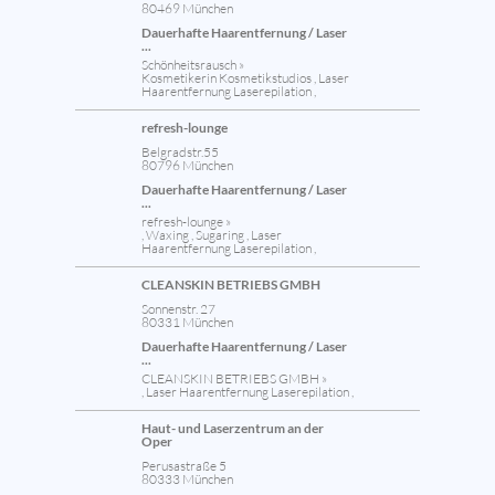
80469 München
Dauerhafte Haarentfernung / Laser
...
Schönheitsrausch »
Kosmetikerin Kosmetikstudios , Laser
Haarentfernung Laserepilation ,
refresh-lounge
Belgradstr.55
80796 München
Dauerhafte Haarentfernung / Laser
...
refresh-lounge »
, Waxing , Sugaring , Laser
Haarentfernung Laserepilation ,
CLEANSKIN BETRIEBS GMBH
Sonnenstr. 27
80331 München
Dauerhafte Haarentfernung / Laser
...
CLEANSKIN BETRIEBS GMBH »
, Laser Haarentfernung Laserepilation ,
Haut- und Laserzentrum an der
Oper
Perusastraße 5
80333 München