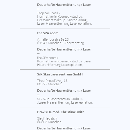
Dauerhafte Haarentfernung / Laser
...
Tropical Brasil »
Kosmetikerin Kosmetikstudios ,
Permanentmakeup , Microblading ,
Laser Haarentfernung Laserepilation ,
the SPA room
Amalienburstraße 23
81247 München - Obermenzing
Dauerhafte Haarentfernung / Laser
...
the SPA room »
Kosmetikerin Kosmetikstudios , Laser
Haarentfernung Laserepilation ,
Silk Skin Laserzentrum GmbH
Theo-Prosel Weg. 13
80797 München
Dauerhafte Haarentfernung / Laser
...
Silk Skin Laserzentrum GmbH »
, Laser Haarentfernung Laserepilation ,
Praxis Dr. med. Christina Smith
Siegfriedstr. 9
80803 München
Dauerhafte Haarentfernung / Laser