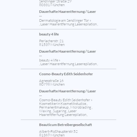
Sendlinger Straße 29
80331 München
Dauerhafte Haarentfernung / Laser
...
Dermatologie am Sendlinger Tor »
, Laser Haarentfernung Laserepilation ,
beauty 4 life
Perlacherstr. 21
81539 München
Dauerhafte Haarentfernung / Laser
...
beauty 4 life »
, Laser Haarentfernung Laserepilation ,
Cosmo-Beauty Edith Seidenhofer
Agnesstraße 16
80798 München
Dauerhafte Haarentfernung / Laser
...
Cosmo-Beauty Edith Seidenhofer »
Kosmetikerin Kosmetikstudios ,
Permanentmakeup , Microblading ,
Waxing , Sugaring , Laser
Haarentfernung Laserepilation ,
Beauticum Betreibergesellschaft
Albert-Roßhaupterstr.52
81369 München