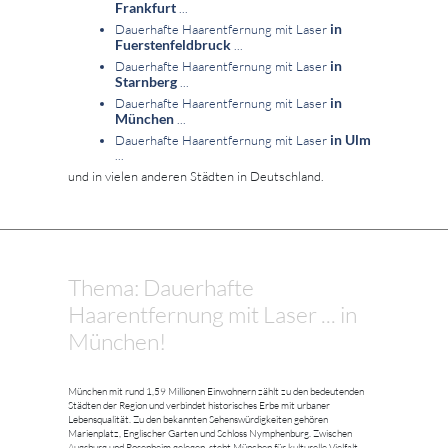
Frankfurt
...
in
Dauerhafte Haarentfernung mit Laser
Fuerstenfeldbruck
...
in
Dauerhafte Haarentfernung mit Laser
Starnberg
...
in
Dauerhafte Haarentfernung mit Laser
München
...
in Ulm
Dauerhafte Haarentfernung mit Laser
...
und in vielen anderen Städten in Deutschland.
Thema: Dauerhafte
Haarentfernung mit Laser ... in
München!
München mit rund 1,59 Millionen Einwohnern zählt zu den bedeutenden
Städten der Region und verbindet historisches Erbe mit urbaner
Lebensqualität. Zu den bekannten Sehenswürdigkeiten gehören
Marienplatz, Englischer Garten und Schloss Nymphenburg. Zwischen
Augsburg und Rosenheim gelegen, steht München für kulturelle Vielfalt,