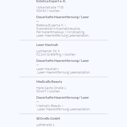
Estetica Expert e. K.
Volkartstraße 79 B
80636 München
Dauerhafte Haarentfernung / Laser
...
Estetica Expert e. K. »
Kosmetikerin Kosmetikstudios ,
Permanentmakeup , Microblading ,
Laser Haarentfernung Laserepilation ,
Laser Hautnah
Lochhamer Str. 6
82166 Gräfelfing, München
Dauerhafte Haarentfernung / Laser
...
Laser Hautnah »
, Laser Haarentfernung Laserepilation ,
Medically Beauty
Hans-Sachs-Straße 1
80469 München
Dauerhafte Haarentfernung / Laser
...
Medically Beauty »
, Laser Haarentfernung Laserepilation ,
SEOrello GmbH
Lothstraße 1