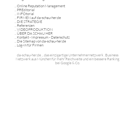
...
Online Reputation Management
...
PREditorial
...
INFOtorial
...
FIRMEN auf da-schau-her.de
...
DIE STRATEGIE
...
Referenzen
...
VIDEOPRODUKTION
...
ÜBER DA SCHAU HER
...
Kontakt - Impressum - Datenschutz
...
Die Sitemap von da-schau-her.de
...
Log-In für Firmen
da-schau-her.de ... das einzigartige Unternehmernetzwerk . Business
Netzwerk aus München für mehr Reichweite und ein bessere Ranking
bei Google & Co.