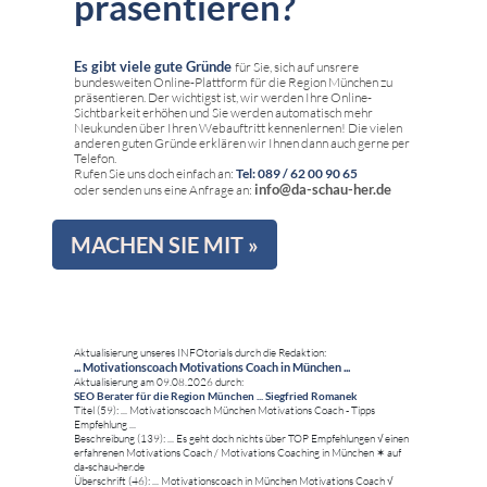
präsentieren?
Es gibt viele gute Gründe
für Sie, sich auf unsrere
bundesweiten Online-Plattform für die Region München zu
präsentieren. Der wichtigst ist, wir werden Ihre Online-
Sichtbarkeit erhöhen und Sie werden automatisch mehr
Neukunden über Ihren Webauftritt kennenlernen! Die vielen
anderen guten Gründe erklären wir Ihnen dann auch gerne per
Telefon.
Rufen Sie uns doch einfach an:
Tel: 089 / 62 00 90 65
info@da-schau-her.de
oder senden uns eine Anfrage an:
MACHEN SIE MIT »
Aktualisierung unseres INFOtorials durch die Redaktion:
... Motivationscoach Motivations Coach in München ...
Aktualisierung am 09.08.2026 durch:
SEO Berater für die Region München ... Siegfried Romanek
Titel (59): ... Motivationscoach München Motivations Coach - Tipps
Empfehlung ...
Beschreibung (139): ... Es geht doch nichts über TOP Empfehlungen √ einen
erfahrenen Motivations Coach / Motivations Coaching in München ✶ auf
da-schau-her.de
Überschrift (46): ... Motivationscoach in München Motivations Coach √