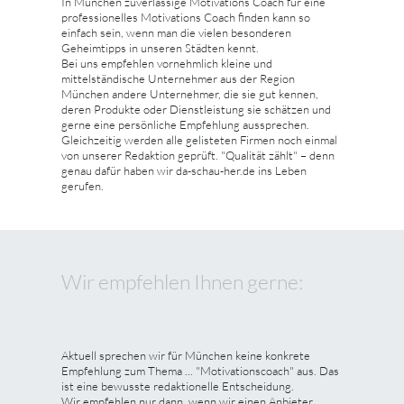
In München zuverlässige Motivations Coach für eine
professionelles Motivations Coach finden kann so
einfach sein, wenn man die vielen besonderen
Geheimtipps in unseren Städten kennt.
Bei uns empfehlen vornehmlich kleine und
mittelständische Unternehmer aus der Region
München andere Unternehmer, die sie gut kennen,
deren Produkte oder Dienstleistung sie schätzen und
gerne eine persönliche Empfehlung aussprechen.
Gleichzeitig werden alle gelisteten Firmen noch einmal
von unserer Redaktion geprüft. "Qualität zählt" – denn
genau dafür haben wir da-schau-her.de ins Leben
gerufen.
Wir empfehlen Ihnen gerne:
Aktuell sprechen wir für München keine konkrete
Empfehlung zum Thema ... "Motivationscoach" aus. Das
ist eine bewusste redaktionelle Entscheidung.
Wir empfehlen nur dann, wenn wir einen Anbieter