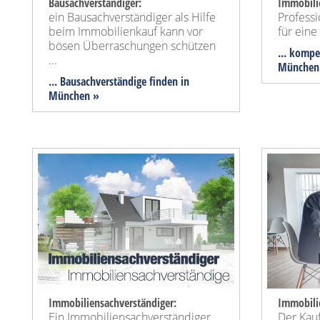
Bausachverständiger:
Immobili
ein Bausachverständiger als Hilfe
Profess
beim Immobilienkauf kann vor
für ein
bösen Überraschungen schützen
... kompe
...
München
... Bausachverständige finden in
München »
Immobiliensachverständiger:
Immobili
Ein Immobiliensachverständiger
Der Kauf