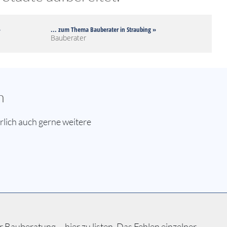
»
... zum Thema Bauberater in Straubing »
Bauberater
n
lich auch gerne weitere
auberatung ... hier zu listen. Das Fehlen einzelner