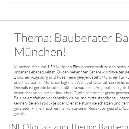
Thema: Bauberater Bau
München!
München mit rund 1,59 Millionen Einwohnern zählt zu den bedeut
urbaner Lebensqualität. Zu den bekannten Sehenswürdigkeiten g
Zwischen Augsburg und Rosenheim gelegen, steht München für kultu
und Tradition. In München legt man Wert auf Qualität, persönlich
Deshalb ist gerade bei dem unüberschaubaren Angebot eine gute
besonders von einer verlässlichen Quelle hier immer gerne gesehe
Bei uns empfehlen vornehmlich kleine und mittelständische Unte
kennen, deren Produkte oder Dienstleistung sie schätzen und gern
gelisteten Firmen noch einmal von unserer Redaktion geprüft. "Qua
gerufen.
INFOtorials zum Thema: Bauberat