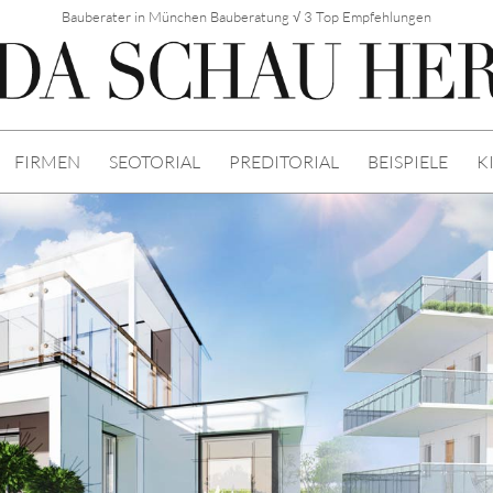
Bauberater in München Bauberatung √ 3 Top Empfehlungen
FIRMEN
SEOTORIAL
PREDITORIAL
BEISPIELE
K