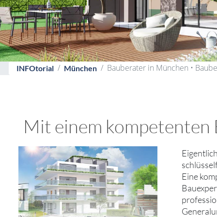
Bauberater in München • Baube
INFOtorial
München
Mit einem kompetenten B
Eigentlich
schlüssel
Eine komp
Bauexpert
professio
Generalun